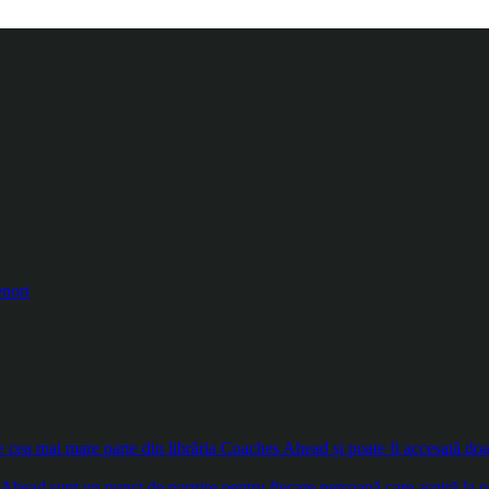
enori
ea mai mare parte din librăria Coaches Ahead și poate fi accesată doar d
Ahead sunt un punct de pornire pentru fiecare persoană care aspiră la o 