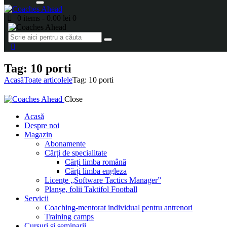
0 items
-
0.00 lei
0
Tag: 10 porti
Acasă
Toate articolele
Tag: 10 porti
Close
Acasă
Despre noi
Magazin
Abonamente
Cărți de specialitate
Cărți limba română
Cărți limba engleza
Licențe „Software Tactics Manager”
Planșe, folii Taktifol Football
Servicii
Coaching-mentorat individual pentru antrenori
Training camps
Cursuri și seminarii