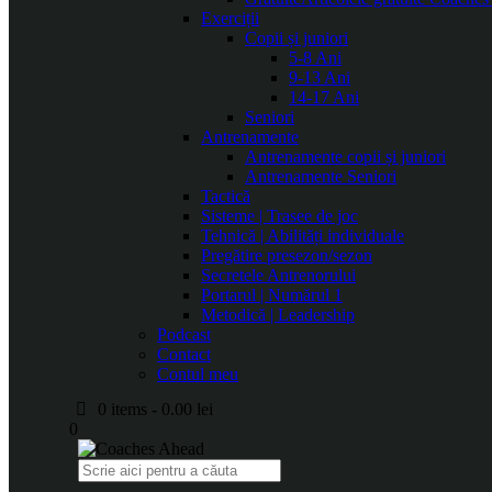
Exerciții
Copii și juniori
5-8 Ani
9-13 Ani
14-17 Ani
Seniori
Antrenamente
Antrenamente copii și juniori
Antrenamente Seniori
Tactică
Sisteme | Trasee de joc
Tehnică | Abilități individuale
Pregătire presezon/sezon
Secretele Antrenorului
Portarul | Numărul 1
Metodică | Leadership
Podcast
Contact
Contul meu
0 items
-
0.00 lei
0