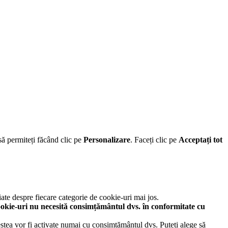
să permiteți făcând clic pe
Personalizare
. Faceți clic pe
Acceptați tot
iate despre fiecare categorie de cookie-uri mai jos.
okie-uri nu necesită consimțământul dvs. în conformitate cu
cestea vor fi activate numai cu consimțământul dvs. Puteți alege să