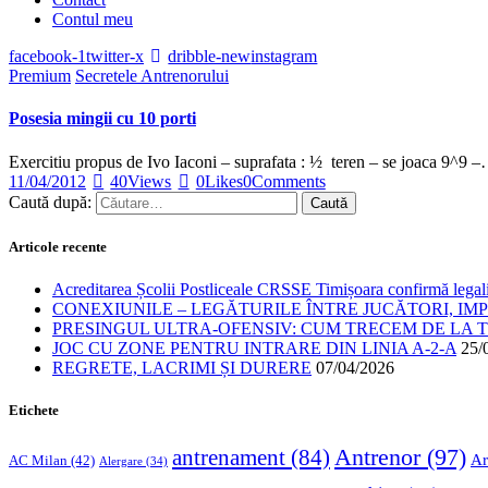
Contul meu
facebook-1
twitter-x
dribble-new
instagram
Premium
Secretele Antrenorului
Posesia mingii cu 10 porti
Exercitiu propus de Ivo Iaconi – suprafata : ½ teren – se joaca 9^9 
11/04/2012
40
Views
0
Likes
0
Comments
Caută după:
Articole recente
Acreditarea Școlii Postliceale CRSSE Timișoara confirmă legalit
CONEXIUNILE – LEGĂTURILE ÎNTRE JUCĂTORI, IM
PRESINGUL ULTRA-OFENSIV: CUM TRECEM DE LA TE
JOC CU ZONE PENTRU INTRARE DIN LINIA A-2-A
25/
REGRETE, LACRIMI ȘI DURERE
07/04/2026
Etichete
Antrenor
(97)
antrenament
(84)
Ar
AC Milan
(42)
Alergare
(34)