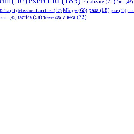
exercitiu
(183)
citii
(102)
Finalizare
(71)
forta
(46)
pasa
(68)
Minge
(66)
Massimo Lucchesi
(47)
 Dulca
(41)
pase
(45)
port
viteza
(72)
tactica
(58)
stenta
(45)
Tehnică
(35)