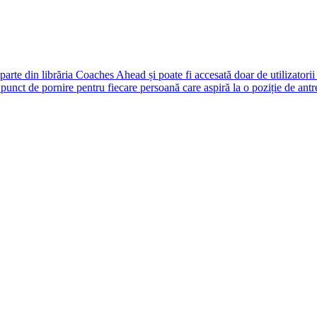
rte din librăria Coaches Ahead și poate fi accesată doar de utilizatori
unct de pornire pentru fiecare persoană care aspiră la o poziție de antr