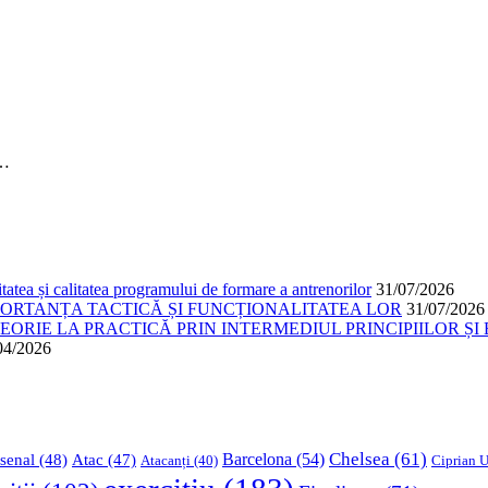
–…
atea și calitatea programului de formare a antrenorilor
31/07/2026
PORTANȚA TACTICĂ ȘI FUNCȚIONALITATEA LOR
31/07/2026
ORIE LA PRACTICĂ PRIN INTERMEDIUL PRINCIPIILOR ȘI 
04/2026
Chelsea
(61)
Barcelona
(54)
senal
(48)
Atac
(47)
Ciprian U
Atacanți
(40)