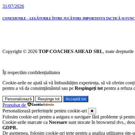
31/07/2026
CONEXIUNILE – LEGĂTURILE ÎNTRE JUCĂTORI, IMPORTANȚA TACTICĂ ȘI FUN
Copyright © 2026
TOP COACHES AHEAD SRL
, toate drepturile
Îți respectăm confidențialitatea
Cookie-urile ne ajută să vă îmbunătățim experiența, să vă oferim conținu
pentru a vă da consimțământul sau pe
Respingeți tot
pentru a refuza c
Personalizează
Respinge tot
Acceptă tot
Propulsat de
Personalizează preferințele pentru cookie-uri
✖
Folosim cookie-uri pentru a asigura o navigare fără probleme și pentru a 
Cookie-urile marcate ca
Necesare
sunt stocate în browserul dvs., deoa
GDPR.
De asemenea, folosim cookie-uri terțe pentru a analiza utilizarea site-u