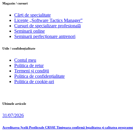
Magazin / cursuri
Cărți de specialitate
Licențe „Software Tactics Manager”
Cursuri de specializare profesională
Seminarii online
Seminarii perfecționare antrenori
Utile / confidențialitate
Contul meu
Politica de retur
Termeni și condiții
Politica de confidențialitate
Politica de cookie-uri
Ultimele articole
31/07/2026
Acreditarea Școlii Postliceale CRSSE Timișoara confirmă legalitatea și calitatea programu