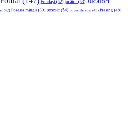
Fotbal
(147)
Jucători
Fundași
(52)
jucător
(53)
Posesia mingii
(50)
posesie
(54)
Presing
(48)
ar
(42)
povestile zilei
(43)