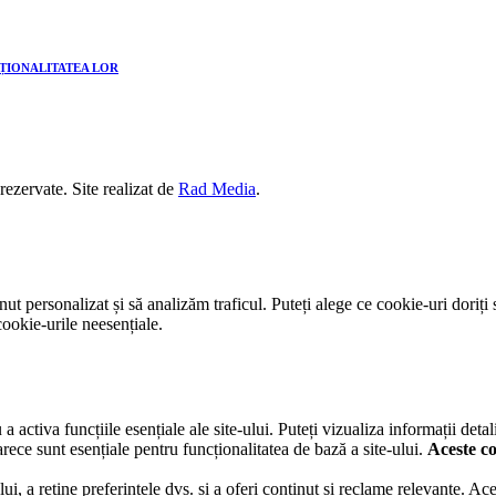
CȚIONALITATEA LOR
 rezervate. Site realizat de
Rad Media
.
t personalizat și să analizăm traficul. Puteți alege ce cookie-uri doriți 
ookie-urile neesențiale.
activa funcțiile esențiale ale site-ului. Puteți vizualiza informații detal
rece sunt esențiale pentru funcționalitatea de bază a site-ului.
Aceste co
lui, a reține preferințele dvs. și a oferi conținut și reclame relevante. A