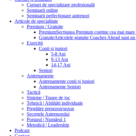
Cursuri de specializare profesională
Seminarii online
Seminarii perfecționare antrenori
Articole de specialitate
Premium / Gratuite
Premium
Secțiunea Premium conține cea mai mare pa
Gratuite
Articolele gratuite Coaches Ahead sunt un p
Exerciții
Copii și juniori
5-8 Ani
9-13 Ani
14-17 Ani
Seniori
Antrenamente
Antrenamente copii și juniori
Antrenamente Seniori
Tactică
Sisteme | Trasee de joc
Tehnică | Abilități individuale
Pregătire presezon/sezon
Secretele Antrenorului
Portarul | Numărul 1
Metodică | Leadership
Podcast
Contact