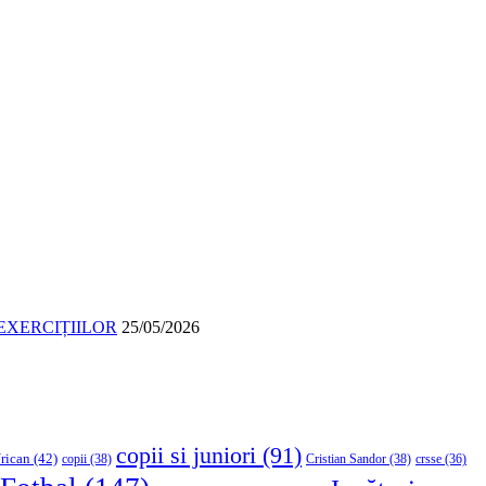
EXERCIȚIILOR
25/05/2026
copii si juniori
(91)
rican
(42)
copii
(38)
Cristian Sandor
(38)
crsse
(36)