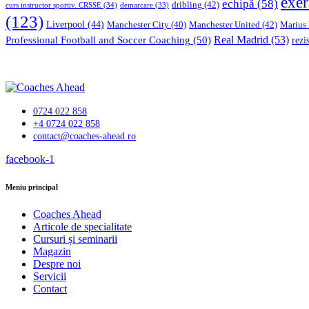
exer
echipă
(58)
dribling
(42)
curs instructor sportiv. CRSSE
(34)
demarcare
(33)
(123)
Liverpool
(44)
Manchester United
(42)
Marius
Manchester City
(40)
Professional Football and Soccer Coaching
(50)
Real Madrid
(53)
rezi
0724 022 858
+4 0724 022 858
contact@coaches-ahead.ro
facebook-1
Meniu principal
Coaches Ahead
Articole de specialitate
Cursuri și seminarii
Magazin
Despre noi
Servicii
Contact