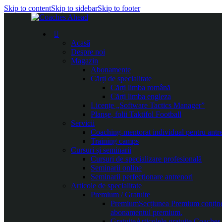
Skip to content
Skip to sidebar
Skip to footer
Acasă
Despre noi
Magazin
Abonamente
Cărți de specialitate
Cărți limba română
Cărți limba engleza
Licențe „Software Tactics Manager”
Planșe, folii Taktifol Football
Servicii
Coaching-mentorat individual pentru antr
Training camps
Cursuri și seminarii
Cursuri de specializare profesională
Seminarii online
Seminarii perfecționare antrenori
Articole de specialitate
Premium / Gratuite
Premium
Secțiunea Premium conține c
abonamentul premium.
Gratuite
Articolele gratuite Coaches 