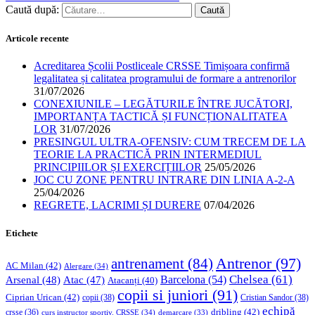
Caută după:
Articole recente
Acreditarea Școlii Postliceale CRSSE Timișoara confirmă
legalitatea și calitatea programului de formare a antrenorilor
31/07/2026
CONEXIUNILE – LEGĂTURILE ÎNTRE JUCĂTORI,
IMPORTANȚA TACTICĂ ȘI FUNCȚIONALITATEA
LOR
31/07/2026
PRESINGUL ULTRA-OFENSIV: CUM TRECEM DE LA
TEORIE LA PRACTICĂ PRIN INTERMEDIUL
PRINCIPIILOR ȘI EXERCIȚIILOR
25/05/2026
JOC CU ZONE PENTRU INTRARE DIN LINIA A-2-A
25/04/2026
REGRETE, LACRIMI ȘI DURERE
07/04/2026
Etichete
Antrenor
(97)
antrenament
(84)
AC Milan
(42)
Alergare
(34)
Chelsea
(61)
Barcelona
(54)
Arsenal
(48)
Atac
(47)
Atacanți
(40)
copii si juniori
(91)
Ciprian Urican
(42)
copii
(38)
Cristian Sandor
(38)
echipă
dribling
(42)
crsse
(36)
curs instructor sportiv. CRSSE
(34)
demarcare
(33)