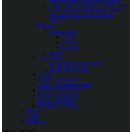
Gratuite
Articolele gratuite Coaches Ahead
sunt un punct de pornire pentru fiecare
persoană care aspiră la o poziție de
antrenor.
Exerciții
Copii și juniori
5-8 Ani
9-13 Ani
14-17 Ani
Seniori
Antrenamente
Antrenamente copii și juniori
Antrenamente Seniori
Tactică
Sisteme | Trasee de joc
Tehnică | Abilități individuale
Pregătire presezon/sezon
Secretele Antrenorului
Portarul | Numărul 1
Metodică | Leadership
Podcast
Contact
Contul meu
0 items
-
0.00 lei
0