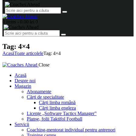
0 items
-
0.00 lei
0
Tag: 4×4
Acasă
Toate articolele
Tag: 4×4
Close
Acasă
Despre noi
Magazin
Abonamente
Cărți de specialitate
Cărți limba română
Cărți limba engleza
Licențe „Software Tactics Manager”
Planșe, folii Taktifol Football
Servicii
Coaching-mentorat individual pentru antrenori
Training camps