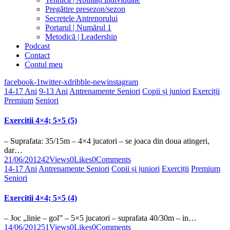
Pregătire presezon/sezon
Secretele Antrenorului
Portarul | Numărul 1
Metodică | Leadership
Podcast
Contact
Contul meu
facebook-1
twitter-x
dribble-new
instagram
14-17 Ani
9-13 Ani
Antrenamente Seniori
Copii și juniori
Exerciții
Premium
Seniori
Exercitii 4×4; 5×5 (5)
– Suprafata: 35/15m – 4×4 jucatori – se joaca din doua atingeri,
dar…
21/06/2012
42
Views
0
Likes
0
Comments
14-17 Ani
Antrenamente Seniori
Copii și juniori
Exerciții
Premium
Seniori
Exercitii 4×4; 5×5 (4)
– Joc „linie – gol” – 5×5 jucatori – suprafata 40/30m – in…
14/06/2012
51
Views
0
Likes
0
Comments