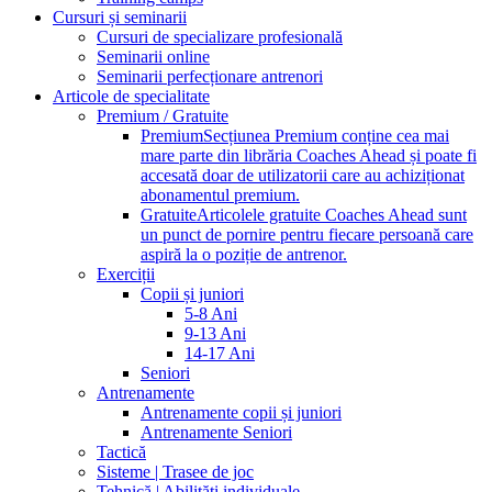
Cursuri și seminarii
Cursuri de specializare profesională
Seminarii online
Seminarii perfecționare antrenori
Articole de specialitate
Premium / Gratuite
Premium
Secțiunea Premium conține cea mai
mare parte din librăria Coaches Ahead și poate fi
accesată doar de utilizatorii care au achiziționat
abonamentul premium.
Gratuite
Articolele gratuite Coaches Ahead sunt
un punct de pornire pentru fiecare persoană care
aspiră la o poziție de antrenor.
Exerciții
Copii și juniori
5-8 Ani
9-13 Ani
14-17 Ani
Seniori
Antrenamente
Antrenamente copii și juniori
Antrenamente Seniori
Tactică
Sisteme | Trasee de joc
Tehnică | Abilități individuale