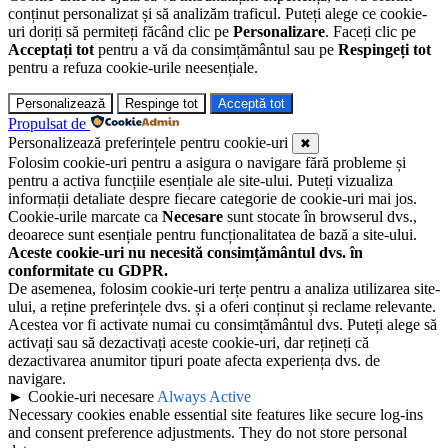
conținut personalizat și să analizăm traficul. Puteți alege ce cookie-
uri doriți să permiteți făcând clic pe
Personalizare
. Faceți clic pe
Acceptați tot
pentru a vă da consimțământul sau pe
Respingeți tot
pentru a refuza cookie-urile neesențiale.
Personalizează
Respinge tot
Acceptă tot
Propulsat de
Personalizează preferințele pentru cookie-uri
✖
Folosim cookie-uri pentru a asigura o navigare fără probleme și
pentru a activa funcțiile esențiale ale site-ului. Puteți vizualiza
informații detaliate despre fiecare categorie de cookie-uri mai jos.
Cookie-urile marcate ca
Necesare
sunt stocate în browserul dvs.,
deoarece sunt esențiale pentru funcționalitatea de bază a site-ului.
Aceste cookie-uri nu necesită consimțământul dvs. în
conformitate cu GDPR.
De asemenea, folosim cookie-uri terțe pentru a analiza utilizarea site-
ului, a reține preferințele dvs. și a oferi conținut și reclame relevante.
Acestea vor fi activate numai cu consimțământul dvs. Puteți alege să
activați sau să dezactivați aceste cookie-uri, dar rețineți că
dezactivarea anumitor tipuri poate afecta experiența dvs. de
navigare.
►
Cookie-uri necesare
Always Active
Necessary cookies enable essential site features like secure log-ins
and consent preference adjustments. They do not store personal