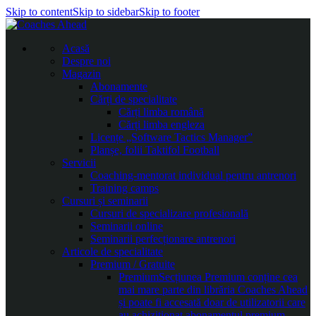
Skip to content
Skip to sidebar
Skip to footer
Acasă
Despre noi
Magazin
Abonamente
Cărți de specialitate
Cărți limba română
Cărți limba engleza
Licențe „Software Tactics Manager”
Planșe, folii Taktifol Football
Servicii
Coaching-mentorat individual pentru antrenori
Training camps
Cursuri și seminarii
Cursuri de specializare profesională
Seminarii online
Seminarii perfecționare antrenori
Articole de specialitate
Premium / Gratuite
Premium
Secțiunea Premium conține cea
mai mare parte din librăria Coaches Ahead
și poate fi accesată doar de utilizatorii care
au achiziționat abonamentul premium.