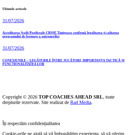
Ultimele articole
31/07/2026
Acreditarea Școlii Postliceale CRSSE Timișoara confirmă legalitatea și calitatea
programului de formare a antrenorilor
31/07/2026
CONEXIUNILE – LEGĂTURILE ÎNTRE JUCĂTORI, IMPORTANȚA TACTICĂ ȘI
FUNCȚIONALITATEA LOR
Copyright © 2026
TOP COACHES AHEAD SRL
, toate
drepturile rezervate. Site realizat de
Rad Media
.
Îți respectăm confidențialitatea
Cookie-urile ne ajută să vă îmbunătățim experiența, să vă oferim