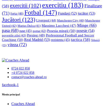
exercitiu
(183)
exercitii
(102)
Finalizare
(58)
Fotbal
(147)
(71)
Fundași
(52)
jucător
(53)
forta
(46)
Jucători
(123)
Liverpool
(44)
Manchester
Manchester City
(40)
Minge
(66)
Massimo Lucchesi
(47)
United
(42)
Marius Dulca
(41)
pasa
(68)
Posesia mingii
(50)
posesie
(54)
pase
(45)
portar
(42)
Professional Football and Soccer
Presing
(48)
povestile zilei
(43)
tactica
(58)
Coaching
(50)
Real Madrid
(53)
rezistenta
(45)
Tehnică
viteza
(72)
(35)
0724 022 858
+4 0724 022 858
contact@coaches-ahead.ro
facebook-1
Meniu principal
Coaches Ahead