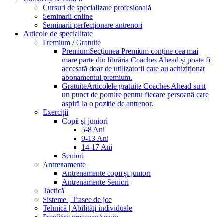
Cursuri de specializare profesională
Seminarii online
Seminarii perfecționare antrenori
Articole de specialitate
Premium / Gratuite
Premium
Secțiunea Premium conține cea mai
mare parte din librăria Coaches Ahead și poate fi
accesată doar de utilizatorii care au achiziționat
abonamentul premium.
Gratuite
Articolele gratuite Coaches Ahead sunt
un punct de pornire pentru fiecare persoană care
aspiră la o poziție de antrenor.
Exerciții
Copii și juniori
5-8 Ani
9-13 Ani
14-17 Ani
Seniori
Antrenamente
Antrenamente copii și juniori
Antrenamente Seniori
Tactică
Sisteme | Trasee de joc
Tehnică | Abilități individuale
Pregătire presezon/sezon