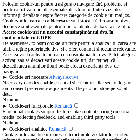
Folosim cookie-uri pentru a asigura o navigare fără probleme și
pentru a activa funcțiile esențiale ale site-ului. Puteți vizualiza
informații detaliate despre fiecare categorie de cookie-uri mai jos.
Cookie-urile marcate ca
Necesare
sunt stocate în browserul dvs.,
deoarece sunt esențiale pentru funcționalitatea de bază a site-ului.
Aceste cookie-uri nu necesită consimțământul dvs. în
conformitate cu GDPR.
De asemenea, folosim cookie-uri terțe pentru a analiza utilizarea site-
ului, a reține preferințele dvs. și a oferi conținut și reclame relevante.
Acestea vor fi activate numai cu consimțământul dvs. Puteți alege să
activați sau să dezactivați aceste cookie-uri, dar rețineți că
dezactivarea anumitor tipuri poate afecta experiența dvs. de
navigare.
►
Cookie-uri necesare
Always Active
Necessary cookies enable essential site features like secure log-ins
and consent preference adjustments. They do not store personal
data.
Niciunul
►
Cookie-uri funcționale
Remarcă
Functional cookies support features like content sharing on social
media, collecting feedback, and enabling third-party tools.
Niciunul
►
Cookie-uri analitice
Remarcă
Cookie-urile analitice urmăresc interacțiunile vizitatorilor și oferă