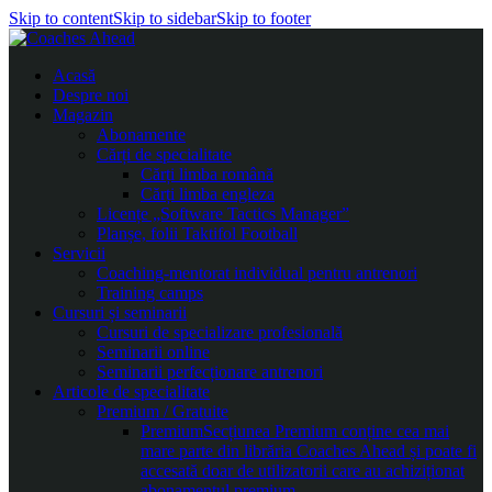
Skip to content
Skip to sidebar
Skip to footer
Acasă
Despre noi
Magazin
Abonamente
Cărți de specialitate
Cărți limba română
Cărți limba engleza
Licențe „Software Tactics Manager”
Planșe, folii Taktifol Football
Servicii
Coaching-mentorat individual pentru antrenori
Training camps
Cursuri și seminarii
Cursuri de specializare profesională
Seminarii online
Seminarii perfecționare antrenori
Articole de specialitate
Premium / Gratuite
Premium
Secțiunea Premium conține cea mai
mare parte din librăria Coaches Ahead și poate fi
accesată doar de utilizatorii care au achiziționat
abonamentul premium.