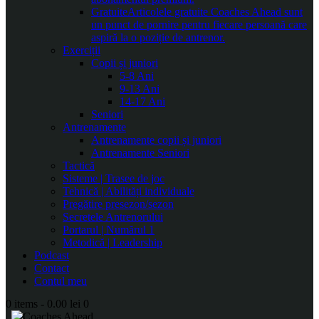
Gratuite
Articolele gratuite Coaches Ahead sunt
un punct de pornire pentru fiecare persoană care
aspiră la o poziție de antrenor.
Exerciții
Copii și juniori
5-8 Ani
9-13 Ani
14-17 Ani
Seniori
Antrenamente
Antrenamente copii și juniori
Antrenamente Seniori
Tactică
Sisteme | Trasee de joc
Tehnică | Abilități individuale
Pregătire presezon/sezon
Secretele Antrenorului
Portarul | Numărul 1
Metodică | Leadership
Podcast
Contact
Contul meu
0 items
-
0.00 lei
0