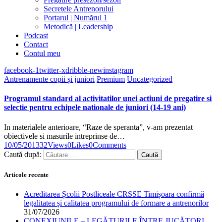
Secretele Antrenorului
Portarul | Numărul 1
Metodică | Leadership
Podcast
Contact
Contul meu
facebook-1
twitter-x
dribble-new
instagram
Antrenamente copii și juniori
Premium
Uncategorized
Programul standard al activitatilor unei actiuni de pregatire si
selectie pentru echipele nationale de juniori (14-19 ani)
In materialele anterioare, “Raze de speranta”, v-am prezentat
obiectivele si masurile intreprinse de…
10/05/2013
32
Views
0
Likes
0
Comments
Caută după:
Articole recente
Acreditarea Școlii Postliceale CRSSE Timișoara confirmă
legalitatea și calitatea programului de formare a antrenorilor
31/07/2026
CONEXIUNILE – LEGĂTURILE ÎNTRE JUCĂTORI,