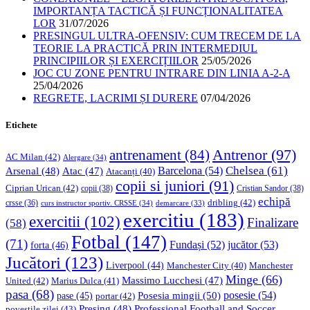
IMPORTANȚA TACTICĂ ȘI FUNCȚIONALITATEA
LOR
31/07/2026
PRESINGUL ULTRA-OFENSIV: CUM TRECEM DE LA
TEORIE LA PRACTICĂ PRIN INTERMEDIUL
PRINCIPIILOR ȘI EXERCIȚIILOR
25/05/2026
JOC CU ZONE PENTRU INTRARE DIN LINIA A-2-A
25/04/2026
REGRETE, LACRIMI ȘI DURERE
07/04/2026
Etichete
Antrenor
(97)
antrenament
(84)
AC Milan
(42)
Alergare
(34)
Chelsea
(61)
Barcelona
(54)
Arsenal
(48)
Atac
(47)
Atacanți
(40)
copii si juniori
(91)
Ciprian Urican
(42)
copii
(38)
Cristian Sandor
(38)
echipă
dribling
(42)
crsse
(36)
curs instructor sportiv. CRSSE
(34)
demarcare
(33)
exercitiu
(183)
exercitii
(102)
Finalizare
(58)
Fotbal
(147)
(71)
Fundași
(52)
jucător
(53)
forta
(46)
Jucători
(123)
Liverpool
(44)
Manchester
Manchester City
(40)
Minge
(66)
Massimo Lucchesi
(47)
United
(42)
Marius Dulca
(41)
pasa
(68)
Posesia mingii
(50)
posesie
(54)
pase
(45)
portar
(42)
Professional Football and Soccer
Presing
(48)
povestile zilei
(43)