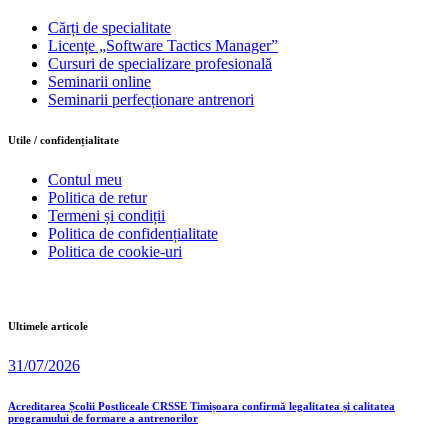
Cărți de specialitate
Licențe „Software Tactics Manager”
Cursuri de specializare profesională
Seminarii online
Seminarii perfecționare antrenori
Utile / confidențialitate
Contul meu
Politica de retur
Termeni și condiții
Politica de confidențialitate
Politica de cookie-uri
Ultimele articole
31/07/2026
Acreditarea Școlii Postliceale CRSSE Timișoara confirmă legalitatea și calitatea
programului de formare a antrenorilor