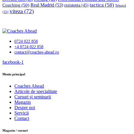
tactica
(58)
Coaching
(50)
Real Madrid
(53)
rezistenta
(45)
Tehnică
viteza
(72)
(35)
0724 022 858
+4 0724 022 858
contact@coaches-ahead.ro
facebook-1
Meniu principal
Coaches Ahead
Articole de specialitate
Cursuri și seminarii
Magazin
Despre noi
Servicii
Contact
Magazin / cursuri