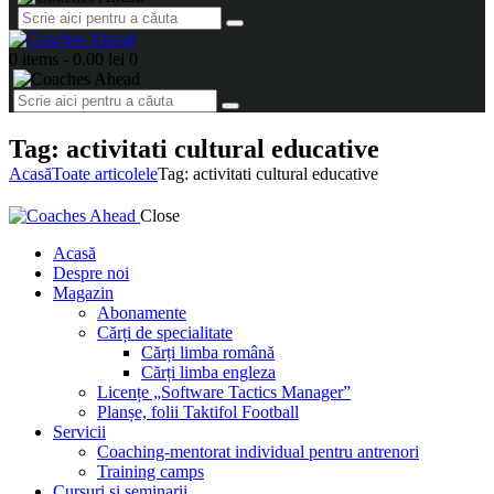
0 items
-
0.00 lei
0
Tag: activitati cultural educative
Acasă
Toate articolele
Tag: activitati cultural educative
Close
Acasă
Despre noi
Magazin
Abonamente
Cărți de specialitate
Cărți limba română
Cărți limba engleza
Licențe „Software Tactics Manager”
Planșe, folii Taktifol Football
Servicii
Coaching-mentorat individual pentru antrenori
Training camps
Cursuri și seminarii