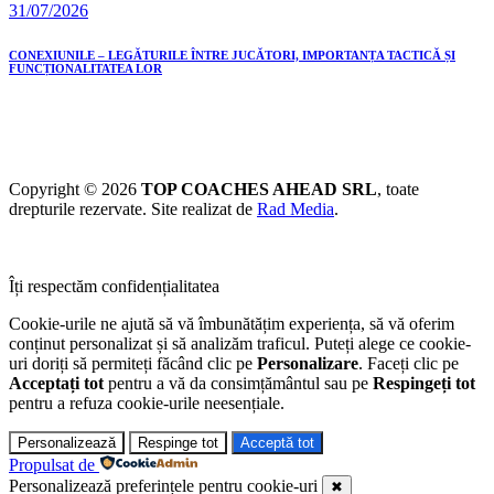
31/07/2026
CONEXIUNILE – LEGĂTURILE ÎNTRE JUCĂTORI, IMPORTANȚA TACTICĂ ȘI
FUNCȚIONALITATEA LOR
Copyright © 2026
TOP COACHES AHEAD SRL
, toate
drepturile rezervate. Site realizat de
Rad Media
.
Îți respectăm confidențialitatea
Cookie-urile ne ajută să vă îmbunătățim experiența, să vă oferim
conținut personalizat și să analizăm traficul. Puteți alege ce cookie-
uri doriți să permiteți făcând clic pe
Personalizare
. Faceți clic pe
Acceptați tot
pentru a vă da consimțământul sau pe
Respingeți tot
pentru a refuza cookie-urile neesențiale.
Personalizează
Respinge tot
Acceptă tot
Propulsat de
Personalizează preferințele pentru cookie-uri
✖