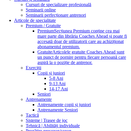
Cursuri de specializare profesională
Seminarii online
Seminarii perfecționare antrenori
Articole de specialitate
Premium / Gratuite
Premium
Secțiunea Premium conține cea mai
mare parte din librăria Coaches Ahead și poate fi
accesată doar de utilizatorii care au achiziționat
abonamentul premium.
Gratuite
Articolele gratuite Coaches Ahead sunt
un punct de pornire pentru fiecare persoană care
aspiră la o poziție de antrenor.
Exerciții
Copii și juniori
5-8 Ani
9-13 Ani
14-17 Ani
Seniori
Antrenamente
Antrenamente copii și juniori
Antrenamente Seniori
Tactică
Sisteme | Trasee de joc
Tehnică | Abilități individuale
Pregătire presezon/sezon