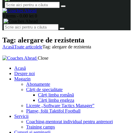
0 items
-
0.00 lei
0
Tag: alergare de rezistenta
Acasă
Toate articolele
Tag: alergare de rezistenta
Close
Acasă
Despre noi
Magazin
Abonamente
Cărți de specialitate
Cărți limba română
Cărți limba engleza
Licențe „Software Tactics Manager”
Planșe, folii Taktifol Football
Servicii
Coaching-mentorat individual pentru antrenori
Training camps
Cursuri și seminarii