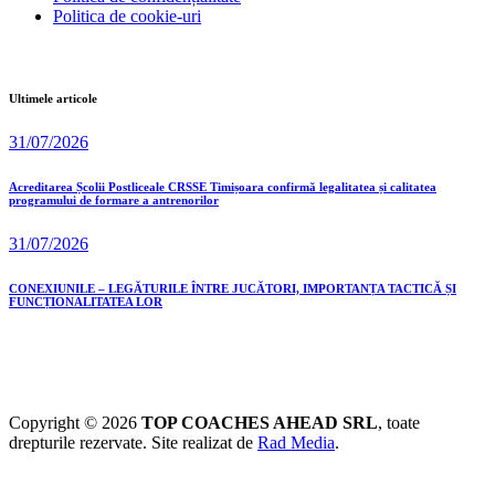
Politica de cookie-uri
Ultimele articole
31/07/2026
Acreditarea Școlii Postliceale CRSSE Timișoara confirmă legalitatea și calitatea
programului de formare a antrenorilor
31/07/2026
CONEXIUNILE – LEGĂTURILE ÎNTRE JUCĂTORI, IMPORTANȚA TACTICĂ ȘI
FUNCȚIONALITATEA LOR
Copyright © 2026
TOP COACHES AHEAD SRL
, toate
drepturile rezervate. Site realizat de
Rad Media
.