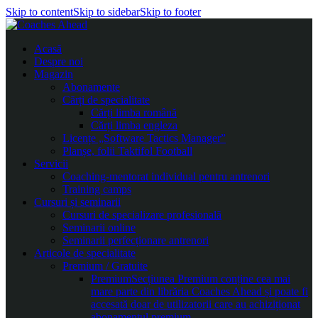
Skip to content
Skip to sidebar
Skip to footer
Acasă
Despre noi
Magazin
Abonamente
Cărți de specialitate
Cărți limba română
Cărți limba engleza
Licențe „Software Tactics Manager”
Planșe, folii Taktifol Football
Servicii
Coaching-mentorat individual pentru antrenori
Training camps
Cursuri și seminarii
Cursuri de specializare profesională
Seminarii online
Seminarii perfecționare antrenori
Articole de specialitate
Premium / Gratuite
Premium
Secțiunea Premium conține cea mai
mare parte din librăria Coaches Ahead și poate fi
accesată doar de utilizatorii care au achiziționat
abonamentul premium.