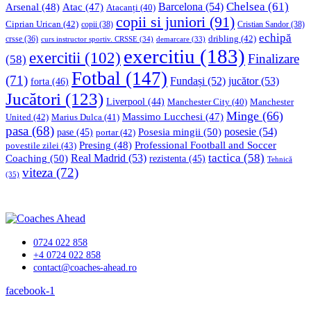
Chelsea
(61)
Barcelona
(54)
Arsenal
(48)
Atac
(47)
Atacanți
(40)
copii si juniori
(91)
Ciprian Urican
(42)
copii
(38)
Cristian Sandor
(38)
echipă
dribling
(42)
crsse
(36)
curs instructor sportiv. CRSSE
(34)
demarcare
(33)
exercitiu
(183)
exercitii
(102)
Finalizare
(58)
Fotbal
(147)
(71)
Fundași
(52)
jucător
(53)
forta
(46)
Jucători
(123)
Liverpool
(44)
Manchester
Manchester City
(40)
Minge
(66)
Massimo Lucchesi
(47)
United
(42)
Marius Dulca
(41)
pasa
(68)
Posesia mingii
(50)
posesie
(54)
pase
(45)
portar
(42)
Professional Football and Soccer
Presing
(48)
povestile zilei
(43)
tactica
(58)
Coaching
(50)
Real Madrid
(53)
rezistenta
(45)
Tehnică
viteza
(72)
(35)
0724 022 858
+4 0724 022 858
contact@coaches-ahead.ro
facebook-1