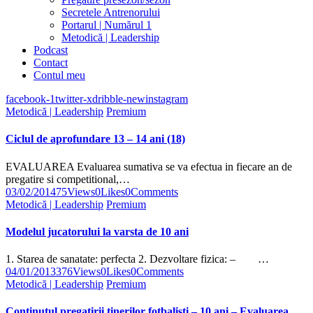
Secretele Antrenorului
Portarul | Numărul 1
Metodică | Leadership
Podcast
Contact
Contul meu
facebook-1
twitter-x
dribble-new
instagram
Metodică | Leadership
Premium
Ciclul de aprofundare 13 – 14 ani (18)
EVALUAREA Evaluarea sumativa se va efectua in fiecare an de
pregatire si competitional,…
03/02/2014
75
Views
0
Likes
0
Comments
Metodică | Leadership
Premium
Modelul jucatorului la varsta de 10 ani
1. Starea de sanatate: perfecta 2. Dezvoltare fizica: – …
04/01/2013
376
Views
0
Likes
0
Comments
Metodică | Leadership
Premium
Continutul pregatirii tinerilor fotbalisti – 10 ani – Evaluarea