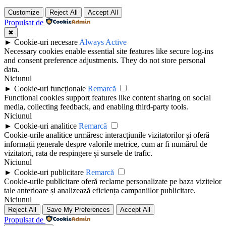
Customize
Reject All
Accept All
Propulsat de
✖
►
Cookie-uri necesare
Always Active
Necessary cookies enable essential site features like secure log-ins
and consent preference adjustments. They do not store personal
data.
Niciunul
►
Cookie-uri funcționale
Remarcă
Functional cookies support features like content sharing on social
media, collecting feedback, and enabling third-party tools.
Niciunul
►
Cookie-uri analitice
Remarcă
Cookie-urile analitice urmăresc interacțiunile vizitatorilor și oferă
informații generale despre valorile metrice, cum ar fi numărul de
vizitatori, rata de respingere și sursele de trafic.
Niciunul
►
Cookie-uri publicitare
Remarcă
Cookie-urile publicitare oferă reclame personalizate pe baza vizitelor
tale anterioare și analizează eficiența campaniilor publicitare.
Niciunul
Reject All
Save My Preferences
Accept All
Propulsat de