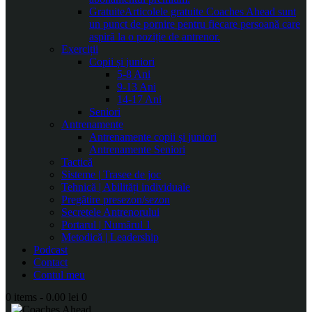
Gratuite
Articolele gratuite Coaches Ahead sunt
un punct de pornire pentru fiecare persoană care
aspiră la o poziție de antrenor.
Exerciții
Copii și juniori
5-8 Ani
9-13 Ani
14-17 Ani
Seniori
Antrenamente
Antrenamente copii și juniori
Antrenamente Seniori
Tactică
Sisteme | Trasee de joc
Tehnică | Abilități individuale
Pregătire presezon/sezon
Secretele Antrenorului
Portarul | Numărul 1
Metodică | Leadership
Podcast
Contact
Contul meu
0 items
-
0.00 lei
0