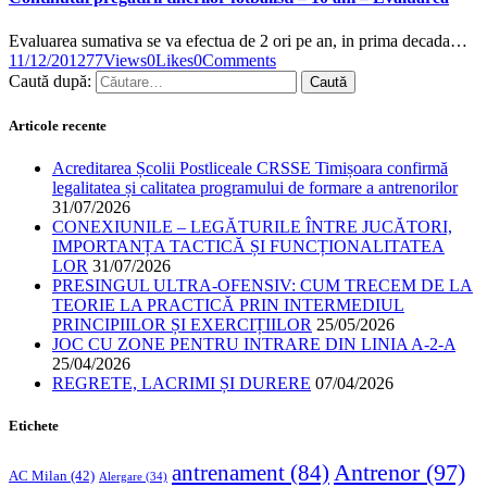
Evaluarea sumativa se va efectua de 2 ori pe an, in prima decada…
11/12/2012
77
Views
0
Likes
0
Comments
Caută după:
Articole recente
Acreditarea Școlii Postliceale CRSSE Timișoara confirmă
legalitatea și calitatea programului de formare a antrenorilor
31/07/2026
CONEXIUNILE – LEGĂTURILE ÎNTRE JUCĂTORI,
IMPORTANȚA TACTICĂ ȘI FUNCȚIONALITATEA
LOR
31/07/2026
PRESINGUL ULTRA-OFENSIV: CUM TRECEM DE LA
TEORIE LA PRACTICĂ PRIN INTERMEDIUL
PRINCIPIILOR ȘI EXERCIȚIILOR
25/05/2026
JOC CU ZONE PENTRU INTRARE DIN LINIA A-2-A
25/04/2026
REGRETE, LACRIMI ȘI DURERE
07/04/2026
Etichete
Antrenor
(97)
antrenament
(84)
AC Milan
(42)
Alergare
(34)