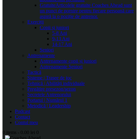
Gratuite
Articolele gratuite Coaches Ahead sunt
un punct de pornire pentru fiecare persoană care
aspiră la o poziție de antrenor.
Exerciții
Copii și juniori
5-8 Ani
9-13 Ani
14-17 Ani
Seniori
Antrenamente
Antrenamente copii și juniori
Antrenamente Seniori
Tactică
Sisteme | Trasee de joc
Tehnică | Abilități individuale
Pregătire presezon/sezon
Secretele Antrenorului
Portarul | Numărul 1
Metodică | Leadership
Podcast
Contact
Contul meu
0 items
-
0.00 lei
0