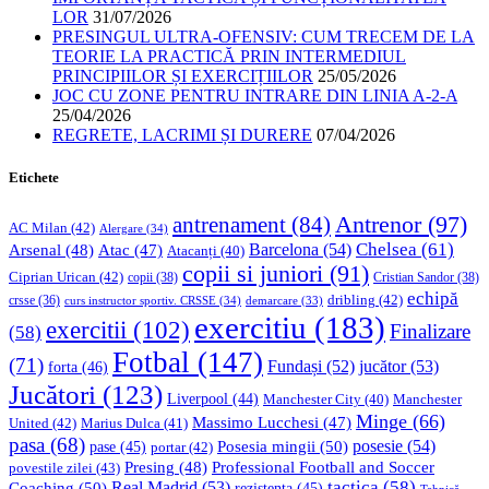
LOR
31/07/2026
PRESINGUL ULTRA-OFENSIV: CUM TRECEM DE LA
TEORIE LA PRACTICĂ PRIN INTERMEDIUL
PRINCIPIILOR ȘI EXERCIȚIILOR
25/05/2026
JOC CU ZONE PENTRU INTRARE DIN LINIA A-2-A
25/04/2026
REGRETE, LACRIMI ȘI DURERE
07/04/2026
Etichete
Antrenor
(97)
antrenament
(84)
AC Milan
(42)
Alergare
(34)
Chelsea
(61)
Barcelona
(54)
Arsenal
(48)
Atac
(47)
Atacanți
(40)
copii si juniori
(91)
Ciprian Urican
(42)
copii
(38)
Cristian Sandor
(38)
echipă
dribling
(42)
crsse
(36)
curs instructor sportiv. CRSSE
(34)
demarcare
(33)
exercitiu
(183)
exercitii
(102)
Finalizare
(58)
Fotbal
(147)
(71)
Fundași
(52)
jucător
(53)
forta
(46)
Jucători
(123)
Liverpool
(44)
Manchester
Manchester City
(40)
Minge
(66)
Massimo Lucchesi
(47)
United
(42)
Marius Dulca
(41)
pasa
(68)
Posesia mingii
(50)
posesie
(54)
pase
(45)
portar
(42)
Professional Football and Soccer
Presing
(48)
povestile zilei
(43)
tactica
(58)
Coaching
(50)
Real Madrid
(53)
rezistenta
(45)