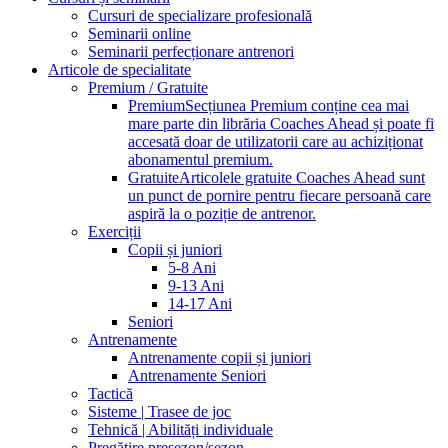
Cursuri de specializare profesională
Seminarii online
Seminarii perfecționare antrenori
Articole de specialitate
Premium / Gratuite
Premium
Secțiunea Premium conține cea mai
mare parte din librăria Coaches Ahead și poate fi
accesată doar de utilizatorii care au achiziționat
abonamentul premium.
Gratuite
Articolele gratuite Coaches Ahead sunt
un punct de pornire pentru fiecare persoană care
aspiră la o poziție de antrenor.
Exerciții
Copii și juniori
5-8 Ani
9-13 Ani
14-17 Ani
Seniori
Antrenamente
Antrenamente copii și juniori
Antrenamente Seniori
Tactică
Sisteme | Trasee de joc
Tehnică | Abilități individuale
Pregătire presezon/sezon