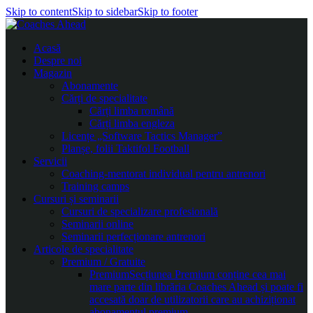
Skip to content
Skip to sidebar
Skip to footer
Acasă
Despre noi
Magazin
Abonamente
Cărți de specialitate
Cărți limba română
Cărți limba engleza
Licențe „Software Tactics Manager”
Planșe, folii Taktifol Football
Servicii
Coaching-mentorat individual pentru antrenori
Training camps
Cursuri și seminarii
Cursuri de specializare profesională
Seminarii online
Seminarii perfecționare antrenori
Articole de specialitate
Premium / Gratuite
Premium
Secțiunea Premium conține cea mai
mare parte din librăria Coaches Ahead și poate fi
accesată doar de utilizatorii care au achiziționat
abonamentul premium.