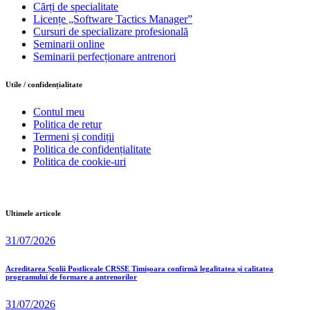
Cărți de specialitate
Licențe „Software Tactics Manager”
Cursuri de specializare profesională
Seminarii online
Seminarii perfecționare antrenori
Utile / confidențialitate
Contul meu
Politica de retur
Termeni și condiții
Politica de confidențialitate
Politica de cookie-uri
Ultimele articole
31/07/2026
Acreditarea Școlii Postliceale CRSSE Timișoara confirmă legalitatea și calitatea
programului de formare a antrenorilor
31/07/2026