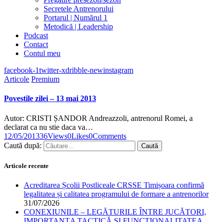
Secretele Antrenorului
Portarul | Numărul 1
Metodică | Leadership
Podcast
Contact
Contul meu
facebook-1
twitter-x
dribble-new
instagram
Articole
Premium
Povestile zilei – 13 mai 2013
Autor: CRISTI ȘANDOR Andreazzoli, antrenorul Romei, a
declarat ca nu stie daca va…
12/05/2013
36
Views
0
Likes
0
Comments
Caută după:
Articole recente
Acreditarea Școlii Postliceale CRSSE Timișoara confirmă
legalitatea și calitatea programului de formare a antrenorilor
31/07/2026
CONEXIUNILE – LEGĂTURILE ÎNTRE JUCĂTORI,
IMPORTANȚA TACTICĂ ȘI FUNCȚIONALITATEA