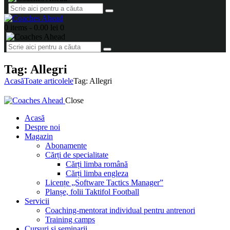
0 items
-
0.00 lei
0
Tag: Allegri
Acasă
Toate articolele
Tag: Allegri
Close
Acasă
Despre noi
Magazin
Abonamente
Cărți de specialitate
Cărți limba română
Cărți limba engleza
Licențe „Software Tactics Manager”
Planșe, folii Taktifol Football
Servicii
Coaching-mentorat individual pentru antrenori
Training camps
Cursuri și seminarii