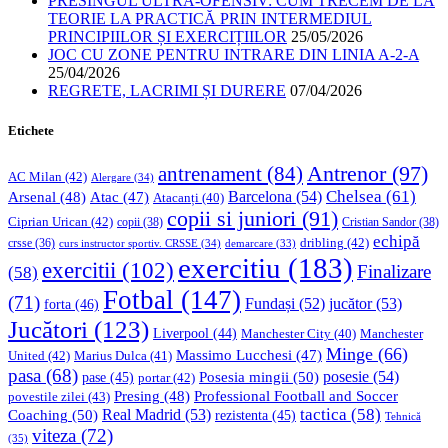
PRESINGUL ULTRA-OFENSIV: CUM TRECEM DE LA
TEORIE LA PRACTICĂ PRIN INTERMEDIUL
PRINCIPIILOR ȘI EXERCIȚIILOR
25/05/2026
JOC CU ZONE PENTRU INTRARE DIN LINIA A-2-A
25/04/2026
REGRETE, LACRIMI ȘI DURERE
07/04/2026
Etichete
Antrenor
(97)
antrenament
(84)
AC Milan
(42)
Alergare
(34)
Chelsea
(61)
Barcelona
(54)
Arsenal
(48)
Atac
(47)
Atacanți
(40)
copii si juniori
(91)
Ciprian Urican
(42)
copii
(38)
Cristian Sandor
(38)
echipă
dribling
(42)
crsse
(36)
curs instructor sportiv. CRSSE
(34)
demarcare
(33)
exercitiu
(183)
exercitii
(102)
Finalizare
(58)
Fotbal
(147)
(71)
Fundași
(52)
jucător
(53)
forta
(46)
Jucători
(123)
Liverpool
(44)
Manchester
Manchester City
(40)
Minge
(66)
Massimo Lucchesi
(47)
United
(42)
Marius Dulca
(41)
pasa
(68)
Posesia mingii
(50)
posesie
(54)
pase
(45)
portar
(42)
Professional Football and Soccer
Presing
(48)
povestile zilei
(43)
tactica
(58)
Coaching
(50)
Real Madrid
(53)
rezistenta
(45)
Tehnică
viteza
(72)
(35)