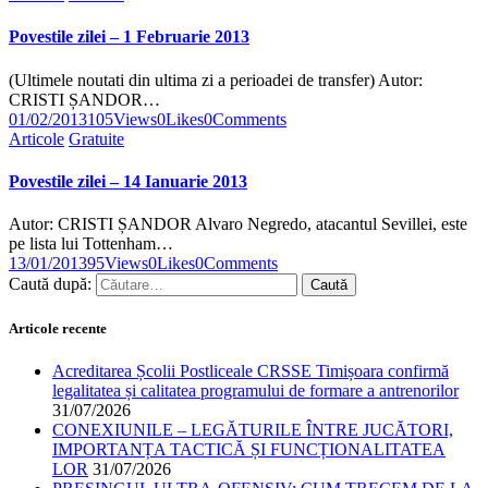
Povestile zilei – 1 Februarie 2013
(Ultimele noutati din ultima zi a perioadei de transfer) Autor:
CRISTI ȘANDOR…
01/02/2013
105
Views
0
Likes
0
Comments
Articole
Gratuite
Povestile zilei – 14 Ianuarie 2013
Autor: CRISTI ȘANDOR Alvaro Negredo, atacantul Sevillei, este
pe lista lui Tottenham…
13/01/2013
95
Views
0
Likes
0
Comments
Caută după:
Articole recente
Acreditarea Școlii Postliceale CRSSE Timișoara confirmă
legalitatea și calitatea programului de formare a antrenorilor
31/07/2026
CONEXIUNILE – LEGĂTURILE ÎNTRE JUCĂTORI,
IMPORTANȚA TACTICĂ ȘI FUNCȚIONALITATEA
LOR
31/07/2026