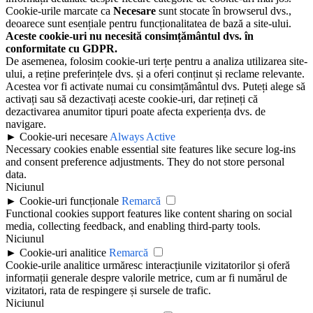
Cookie-urile marcate ca
Necesare
sunt stocate în browserul dvs.,
deoarece sunt esențiale pentru funcționalitatea de bază a site-ului.
Aceste cookie-uri nu necesită consimțământul dvs. în
conformitate cu GDPR.
De asemenea, folosim cookie-uri terțe pentru a analiza utilizarea site-
ului, a reține preferințele dvs. și a oferi conținut și reclame relevante.
Acestea vor fi activate numai cu consimțământul dvs. Puteți alege să
activați sau să dezactivați aceste cookie-uri, dar rețineți că
dezactivarea anumitor tipuri poate afecta experiența dvs. de
navigare.
►
Cookie-uri necesare
Always Active
Necessary cookies enable essential site features like secure log-ins
and consent preference adjustments. They do not store personal
data.
Niciunul
►
Cookie-uri funcționale
Remarcă
Functional cookies support features like content sharing on social
media, collecting feedback, and enabling third-party tools.
Niciunul
►
Cookie-uri analitice
Remarcă
Cookie-urile analitice urmăresc interacțiunile vizitatorilor și oferă
informații generale despre valorile metrice, cum ar fi numărul de
vizitatori, rata de respingere și sursele de trafic.
Niciunul