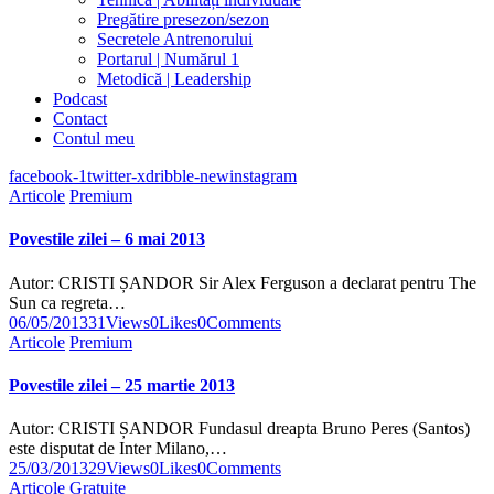
Pregătire presezon/sezon
Secretele Antrenorului
Portarul | Numărul 1
Metodică | Leadership
Podcast
Contact
Contul meu
facebook-1
twitter-x
dribble-new
instagram
Articole
Premium
Povestile zilei – 6 mai 2013
Autor: CRISTI ȘANDOR Sir Alex Ferguson a declarat pentru The
Sun ca regreta…
06/05/2013
31
Views
0
Likes
0
Comments
Articole
Premium
Povestile zilei – 25 martie 2013
Autor: CRISTI ȘANDOR Fundasul dreapta Bruno Peres (Santos)
este disputat de Inter Milano,…
25/03/2013
29
Views
0
Likes
0
Comments
Articole
Gratuite