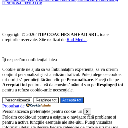
FUNCȚIONALITATEA LOR
Copyright © 2026
TOP COACHES AHEAD SRL
, toate
drepturile rezervate. Site realizat de
Rad Media
.
Îți respectăm confidențialitatea
Cookie-urile ne ajută să vă îmbunătățim experiența, să vă oferim
conținut personalizat și să analizăm traficul. Puteți alege ce cookie-
uri doriți să permiteți făcând clic pe
Personalizare
. Faceți clic pe
Acceptați tot
pentru a vă da consimțământul sau pe
Respingeți tot
pentru a refuza cookie-urile neesențiale.
Personalizează
Respinge tot
Acceptă tot
Propulsat de
Personalizează preferințele pentru cookie-uri
✖
Folosim cookie-uri pentru a asigura o navigare fără probleme și
pentru a activa funcțiile esențiale ale site-ului. Puteți vizualiza
informații detaliate despre fiecare categorie de cookie-uri mai jos.