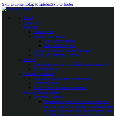
Skip to content
Skip to sidebar
Skip to footer
Acasă
Despre noi
Magazin
Abonamente
Cărți de specialitate
Cărți limba română
Cărți limba engleza
Licențe „Software Tactics Manager”
Planșe, folii Taktifol Football
Servicii
Coaching-mentorat individual pentru antrenori
Training camps
Cursuri și seminarii
Cursuri de specializare profesională
Seminarii online
Seminarii perfecționare antrenori
Articole de specialitate
Premium / Gratuite
Premium
Secțiunea Premium conține cea
mai mare parte din librăria Coaches Ahead
și poate fi accesată doar de utilizatorii care
au achiziționat abonamentul premium.