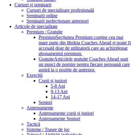
Cursuri și seminarii
Cursuri de specializare profesională
Seminarii online
Seminarii perfecționare antrenori
Articole de specialitate
Premium / Gratuite
Premium
Secțiunea Premium conține cea mai
mare parte din librăria Coaches Ahead și poate fi
accesată doar de utilizatorii care au achiziționat
abonamentul premium.
Gratuite
Articolele gratuite Coaches Ahead sunt
un punct de pornire pentru fiecare persoană care
aspiră la o poziție de antrenor.
Exerciții
Copii și juniori
5-8 Ani
9-13 Ani
14-17 Ani
Seniori
Antrenamente
Antrenamente copii și juniori
Antrenamente Seniori
Tactică
Sisteme | Trasee de joc
Tehnică | Abilități individuale