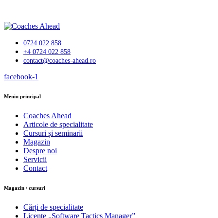
0724 022 858
+4 0724 022 858
contact@coaches-ahead.ro
facebook-1
Meniu principal
Coaches Ahead
Articole de specialitate
Cursuri și seminarii
Magazin
Despre noi
Servicii
Contact
Magazin / cursuri
Cărți de specialitate
Licențe „Software Tactics Manager”