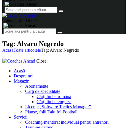
0 items
-
0.00 lei
0
Tag: Alvaro Negredo
Acasă
Toate articolele
Tag: Alvaro Negredo
Close
Acasă
Despre noi
Magazin
Abonamente
Cărți de specialitate
Cărți limba română
Cărți limba engleza
Licențe „Software Tactics Manager”
Planșe, folii Taktifol Football
Servicii
Coaching-mentorat individual pentru antrenori
Training camps