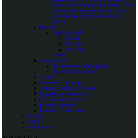
Gratuite
Articolele gratuite Coaches Ahead
sunt un punct de pornire pentru fiecare
persoană care aspiră la o poziție de
antrenor.
Exerciții
Copii și juniori
5-8 Ani
9-13 Ani
14-17 Ani
Seniori
Antrenamente
Antrenamente copii și juniori
Antrenamente Seniori
Tactică
Sisteme | Trasee de joc
Tehnică | Abilități individuale
Pregătire presezon/sezon
Secretele Antrenorului
Portarul | Numărul 1
Metodică | Leadership
Podcast
Contact
Contul meu
0 items
-
0.00 lei
0