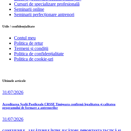
Cursuri de specializare profesională
Seminarii online
Seminarii perfecționare antrenori
Utile / confidențialitate
Contul meu
Politica de retur
Termeni și condiții
Politica de confidențialitate
Politica de cookie-uri
Ultimele articole
31/07/2026
Acreditarea Școlii Postliceale CRSSE Timișoara confirmă legalitatea și calitatea
programului de formare a antrenorilor
31/07/2026
CONEXIUNILE – LEGĂTURILE ÎNTRE JUCĂTORI, IMPORTANȚA TACTICĂ ȘI