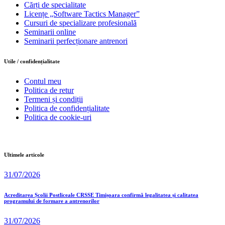
Cărți de specialitate
Licențe „Software Tactics Manager”
Cursuri de specializare profesională
Seminarii online
Seminarii perfecționare antrenori
Utile / confidențialitate
Contul meu
Politica de retur
Termeni și condiții
Politica de confidențialitate
Politica de cookie-uri
Ultimele articole
31/07/2026
Acreditarea Școlii Postliceale CRSSE Timișoara confirmă legalitatea și calitatea
programului de formare a antrenorilor
31/07/2026