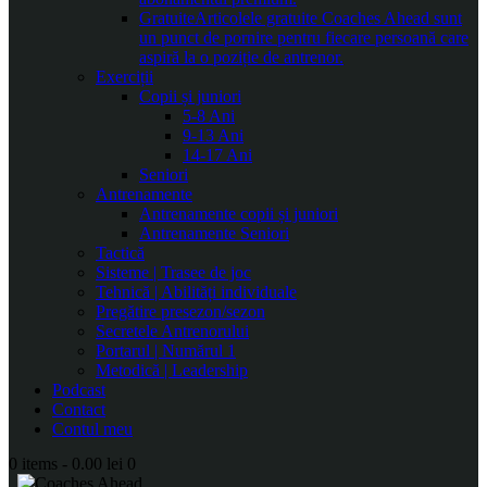
Gratuite
Articolele gratuite Coaches Ahead sunt
un punct de pornire pentru fiecare persoană care
aspiră la o poziție de antrenor.
Exerciții
Copii și juniori
5-8 Ani
9-13 Ani
14-17 Ani
Seniori
Antrenamente
Antrenamente copii și juniori
Antrenamente Seniori
Tactică
Sisteme | Trasee de joc
Tehnică | Abilități individuale
Pregătire presezon/sezon
Secretele Antrenorului
Portarul | Numărul 1
Metodică | Leadership
Podcast
Contact
Contul meu
0 items
-
0.00 lei
0