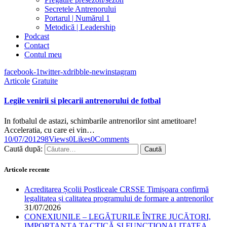
Secretele Antrenorului
Portarul | Numărul 1
Metodică | Leadership
Podcast
Contact
Contul meu
facebook-1
twitter-x
dribble-new
instagram
Articole
Gratuite
Legile venirii si plecarii antrenorului de fotbal
In fotbalul de astazi, schimbarile antrenorilor sint ametitoare!
Acceleratia, cu care ei vin…
10/07/2012
98
Views
0
Likes
0
Comments
Caută după:
Articole recente
Acreditarea Școlii Postliceale CRSSE Timișoara confirmă
legalitatea și calitatea programului de formare a antrenorilor
31/07/2026
CONEXIUNILE – LEGĂTURILE ÎNTRE JUCĂTORI,
IMPORTANȚA TACTICĂ ȘI FUNCȚIONALITATEA