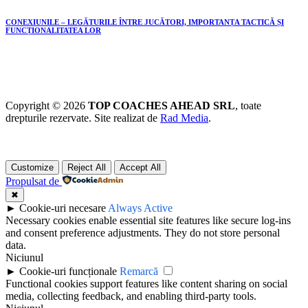
CONEXIUNILE – LEGĂTURILE ÎNTRE JUCĂTORI, IMPORTANȚA TACTICĂ ȘI
FUNCȚIONALITATEA LOR
Copyright © 2026
TOP COACHES AHEAD SRL
, toate
drepturile rezervate. Site realizat de
Rad Media
.
Customize
Reject All
Accept All
Propulsat de
✖
►
Cookie-uri necesare
Always Active
Necessary cookies enable essential site features like secure log-ins
and consent preference adjustments. They do not store personal
data.
Niciunul
►
Cookie-uri funcționale
Remarcă
Functional cookies support features like content sharing on social
media, collecting feedback, and enabling third-party tools.