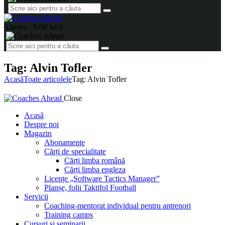
0 items
-
0.00 lei
0
Tag: Alvin Tofler
Acasă
Toate articolele
Tag: Alvin Tofler
Close
Acasă
Despre noi
Magazin
Abonamente
Cărți de specialitate
Cărți limba română
Cărți limba engleza
Licențe „Software Tactics Manager”
Planșe, folii Taktifol Football
Servicii
Coaching-mentorat individual pentru antrenori
Training camps
Cursuri și seminarii