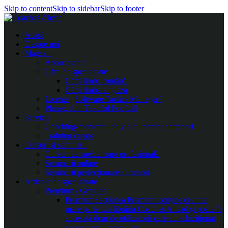
Skip to content
Skip to sidebar
Skip to footer
Acasă
Despre noi
Magazin
Abonamente
Cărți de specialitate
Cărți limba română
Cărți limba engleza
Licențe „Software Tactics Manager”
Planșe, folii Taktifol Football
Servicii
Coaching-mentorat individual pentru antrenori
Training camps
Cursuri și seminarii
Cursuri de specializare profesională
Seminarii online
Seminarii perfecționare antrenori
Articole de specialitate
Premium / Gratuite
Premium
Secțiunea Premium conține cea mai
mare parte din librăria Coaches Ahead și poate fi
accesată doar de utilizatorii care au achiziționat
abonamentul premium.