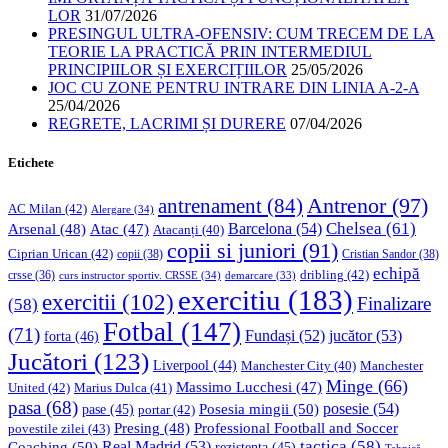
LOR
31/07/2026
PRESINGUL ULTRA-OFENSIV: CUM TRECEM DE LA
TEORIE LA PRACTICĂ PRIN INTERMEDIUL
PRINCIPIILOR ȘI EXERCIȚIILOR
25/05/2026
JOC CU ZONE PENTRU INTRARE DIN LINIA A-2-A
25/04/2026
REGRETE, LACRIMI ȘI DURERE
07/04/2026
Etichete
Antrenor
(97)
antrenament
(84)
AC Milan
(42)
Alergare
(34)
Chelsea
(61)
Barcelona
(54)
Arsenal
(48)
Atac
(47)
Atacanți
(40)
copii si juniori
(91)
Ciprian Urican
(42)
copii
(38)
Cristian Sandor
(38)
echipă
dribling
(42)
crsse
(36)
curs instructor sportiv. CRSSE
(34)
demarcare
(33)
exercitiu
(183)
exercitii
(102)
Finalizare
(58)
Fotbal
(147)
(71)
Fundași
(52)
jucător
(53)
forta
(46)
Jucători
(123)
Liverpool
(44)
Manchester
Manchester City
(40)
Minge
(66)
Massimo Lucchesi
(47)
United
(42)
Marius Dulca
(41)
pasa
(68)
Posesia mingii
(50)
posesie
(54)
pase
(45)
portar
(42)
Professional Football and Soccer
Presing
(48)
povestile zilei
(43)
tactica
(58)
Coaching
(50)
Real Madrid
(53)
rezistenta
(45)