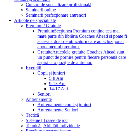
Cursuri de specializare profesională
Seminarii online
Seminarii perfecționare antrenori
Articole de specialitate
Premium / Gratuite
Premium
Secțiunea Premium conține cea mai
mare parte din librăria Coaches Ahead și poate fi
accesată doar de utilizatorii care au achiziționat
abonamentul premium.
Gratuite
Articolele gratuite Coaches Ahead sunt
un punct de pornire pentru fiecare persoană care
aspiră la o poziție de antrenor.
Exerciții
Copii și juniori
5-8 Ani
9-13 Ani
14-17 Ani
Seniori
Antrenamente
Antrenamente copii și juniori
Antrenamente Seniori
Tactică
Sisteme | Trasee de joc
Tehnică | Abilități individuale
Pregătire presezon/sezon