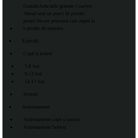
Gratuite
Articolele gratuite Coaches
Ahead sunt un punct de pornire
pentru fiecare persoană care aspiră la
o poziție de antrenor.
Exerciții
Copii și juniori
5-8 Ani
9-13 Ani
14-17 Ani
Seniori
Antrenamente
Antrenamente copii și juniori
Antrenamente Seniori