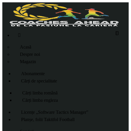
Acasă
Despre noi
Magazin
Abonamente
Cărți de specialitate
Cărți limba română
Cărți limba engleza
Licențe „Software Tactics Manager”
Planșe, folii Taktifol Football