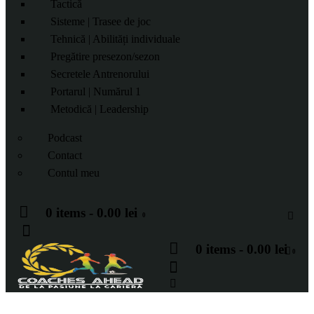
Tactică
Sisteme | Trasee de joc
Tehnică | Abilități individuale
Pregătire presezon/sezon
Secretele Antrenorului
Portarul | Numărul 1
Metodică | Leadership
Podcast
Contact
Contul meu
0 items
-
0.00 lei
0
0 items
-
0.00 lei
0