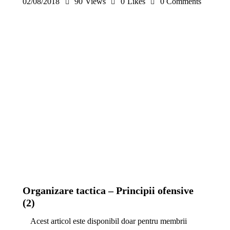
02/08/2018
90
Views
0
Likes
0
Comments
METODICĂ | LEADERSHIP
PREMIUM
Organizare tactica – Principii ofensive
(2)
Acest articol este disponibil doar pentru membrii