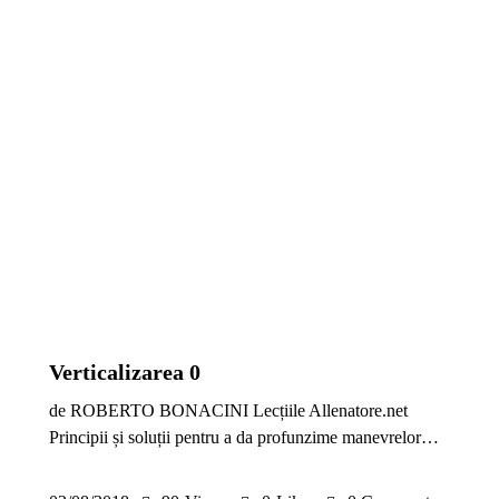
ANTRENAMENTE SENIORI
METODICĂ | LEADERSHIP
PREMIUM
TACTICĂ
Verticalizarea 0
de ROBERTO BONACINI Lecțiile Allenatore.net
Principii și soluții pentru a da profunzime manevrelor…