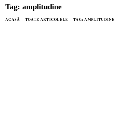
Tag: amplitudine
ACASĂ
TOATE ARTICOLELE
TAG: AMPLITUDINE
14-17 ANI
ANTRENAMENTE COPII ȘI JUNIORI