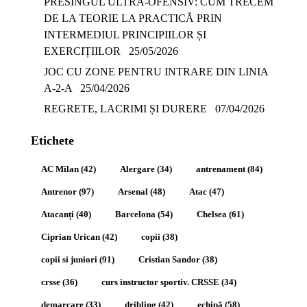
PRESINGUL ULTRA-OFENSIV: CUM TRECEM
DE LA TEORIE LA PRACTICĂ PRIN
INTERMEDIUL PRINCIPIILOR ȘI
EXERCIȚIILOR
25/05/2026
JOC CU ZONE PENTRU INTRARE DIN LINIA
A-2-A
25/04/2026
REGRETE, LACRIMI ȘI DURERE
07/04/2026
Etichete
AC Milan
(42)
Alergare
(34)
antrenament
(84)
Antrenor
(97)
Arsenal
(48)
Atac
(47)
Atacanți
(40)
Barcelona
(54)
Chelsea
(61)
Ciprian Urican
(42)
copii
(38)
copii si juniori
(91)
Cristian Sandor
(38)
crsse
(36)
curs instructor sportiv. CRSSE
(34)
demarcare
(33)
dribling
(42)
echipă
(58)