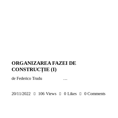
ANTRENAMENTE COPII ȘI JUNIORI
ANTRENAMENTE SENIORI
ARTICOLE
EXERCIȚII
METODICĂ | LEADERSHIP
PREMIUM
SENIORI
TACTICĂ
ORGANIZAREA FAZEI DE
CONSTRUCȚIE (I)
de Federico Trudu …
20/11/2022
106
Views
0
Likes
0
Comments