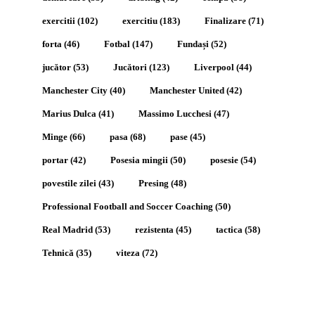
exercitii
(102)
exercitiu
(183)
Finalizare
(71)
forta
(46)
Fotbal
(147)
Fundași
(52)
jucător
(53)
Jucători
(123)
Liverpool
(44)
Manchester City
(40)
Manchester United
(42)
Marius Dulca
(41)
Massimo Lucchesi
(47)
Minge
(66)
pasa
(68)
pase
(45)
portar
(42)
Posesia mingii
(50)
posesie
(54)
povestile zilei
(43)
Presing
(48)
Professional Football and Soccer Coaching
(50)
Real Madrid
(53)
rezistenta
(45)
tactica
(58)
Tehnică
(35)
viteza
(72)