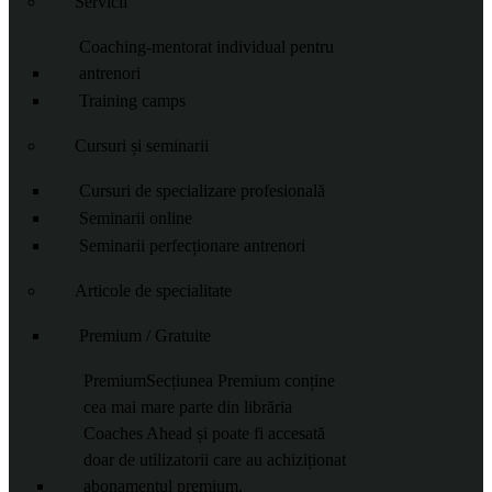
Servicii
Coaching-mentorat individual pentru
antrenori
Training camps
Cursuri și seminarii
Cursuri de specializare profesională
Seminarii online
Seminarii perfecționare antrenori
Articole de specialitate
Premium / Gratuite
Premium
Secțiunea Premium conține
cea mai mare parte din librăria
Coaches Ahead și poate fi accesată
doar de utilizatorii care au achiziționat
abonamentul premium.