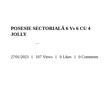
ANTRENAMENTE SENIORI
COPII ȘI JUNIORI
EXERCIȚII
GRATUITE
SENIORI
POSESIE SECTORIALĂ 6 Vs 6 CU 4
JOLLY
…
27/01/2023
107
Views
0
Likes
0
Comments