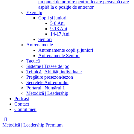
un punct de pornire pentru fiecare persoană care
aspiră la o poziție de antrenor.
Exerciții
Copii și juniori
5-8 Ani
9-13 Ani
14-17 Ani
Seniori
Antrenamente
Antrenamente copii și juniori
Antrenamente Seniori
Tactică
Sisteme | Trasee de joc
Tehnică | Abilități individuale
Pregătire presezon/sezon
Secretele Antrenorului
Portarul | Numărul 1
Metodică | Leadership
Podcast
Contact
Contul meu
Metodică | Leadership
Premium