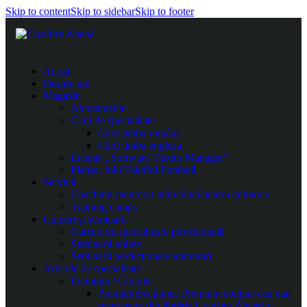
Skip to content
Skip to sidebar
Skip to footer
Acasă
Despre noi
Magazin
Abonamente
Cărți de specialitate
Cărți limba română
Cărți limba engleza
Licențe „Software Tactics Manager”
Planșe, folii Taktifol Football
Servicii
Coaching-mentorat individual pentru antrenori
Training camps
Cursuri și seminarii
Cursuri de specializare profesională
Seminarii online
Seminarii perfecționare antrenori
Articole de specialitate
Premium / Gratuite
Premium
Secțiunea Premium conține cea mai
mare parte din librăria Coaches Ahead și