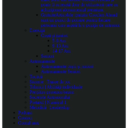
poate fi accesată doar de utilizatorii care au
achiziționat abonamentul premium.
Gratuite
Articolele gratuite Coaches Ahead
sunt un punct de pornire pentru fiecare
persoană care aspiră la o poziție de antrenor.
Exerciții
Copii și juniori
5-8 Ani
9-13 Ani
14-17 Ani
Seniori
Antrenamente
Antrenamente copii și juniori
Antrenamente Seniori
Tactică
Sisteme | Trasee de joc
Tehnică | Abilități individuale
Pregătire presezon/sezon
Secretele Antrenorului
Portarul | Numărul 1
Metodică | Leadership
Podcast
Contact
Contul meu