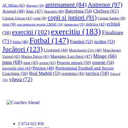
Antrenor
(97)
antrenament
(84)
AC Milan
(42)
Alergare
(34)
Chelsea
(61)
Barcelona
(54)
Arsenal
(48)
Atac
(47)
Atacanți
(40)
copii si juniori
(91)
Ciprian Urican
(42)
copii
(38)
Cristian Sandor
(38)
echipă
dribling
(42)
crsse
(36)
curs instructor sportiv. CRSSE
(34)
demarcare
(33)
exercitiu
(183)
exercitii
(102)
Finalizare
(58)
Fotbal
(147)
(71)
Fundași
(52)
jucător
(53)
forta
(46)
Jucători
(123)
Liverpool
(44)
Manchester
Manchester City
(40)
Minge
(66)
Massimo Lucchesi
(47)
United
(42)
Marius Dulca
(41)
pasa
(68)
Posesia mingii
(50)
posesie
(54)
pase
(45)
portar
(42)
Professional Football and Soccer
Presing
(48)
povestile zilei
(43)
tactica
(58)
Coaching
(50)
Real Madrid
(53)
rezistenta
(45)
Tehnică
viteza
(72)
(35)
0724 022 858