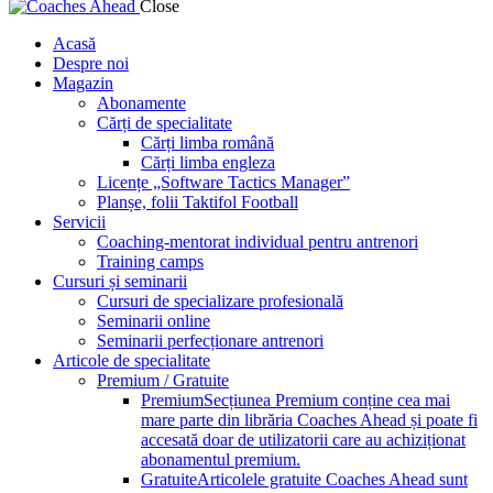
Close
Acasă
Despre noi
Magazin
Abonamente
Cărți de specialitate
Cărți limba română
Cărți limba engleza
Licențe „Software Tactics Manager”
Planșe, folii Taktifol Football
Servicii
Coaching-mentorat individual pentru antrenori
Training camps
Cursuri și seminarii
Cursuri de specializare profesională
Seminarii online
Seminarii perfecționare antrenori
Articole de specialitate
Premium / Gratuite
Premium
Secțiunea Premium conține cea mai
mare parte din librăria Coaches Ahead și poate fi
accesată doar de utilizatorii care au achiziționat
abonamentul premium.
Gratuite
Articolele gratuite Coaches Ahead sunt