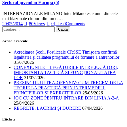
Sectorul juvenil in Europa (5)
INTERNAZIONALE MILANO Inter Milano este unul din cele
mai blazonate cluburi din lume:…
29/05/2014
80
Views
0
Likes
0
Comments
Articole recente
Acreditarea Școlii Postliceale CRSSE Timișoara confirmă
legalitatea și calitatea programului de formare a antrenorilor
31/07/2026
CONEXIUNILE – LEGĂTURILE ÎNTRE JUCĂTORI,
IMPORTANȚA TACTICĂ ȘI FUNCȚIONALITATEA
LOR
31/07/2026
PRESINGUL ULTRA-OFENSIV: CUM TRECEM DE LA
TEORIE LA PRACTICĂ PRIN INTERMEDIUL
PRINCIPIILOR ȘI EXERCIȚIILOR
25/05/2026
JOC CU ZONE PENTRU INTRARE DIN LINIA A-2-A
25/04/2026
REGRETE, LACRIMI ȘI DURERE
07/04/2026
Etichete