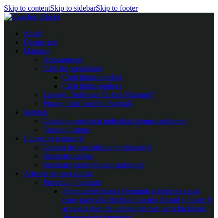
Skip to content
Skip to sidebar
Skip to footer
Acasă
Despre noi
Magazin
Abonamente
Cărți de specialitate
Cărți limba română
Cărți limba engleza
Licențe „Software Tactics Manager”
Planșe, folii Taktifol Football
Servicii
Coaching-mentorat individual pentru antrenori
Training camps
Cursuri și seminarii
Cursuri de specializare profesională
Seminarii online
Seminarii perfecționare antrenori
Articole de specialitate
Premium / Gratuite
Premium
Secțiunea Premium conține cea mai
mare parte din librăria Coaches Ahead și poate fi
accesată doar de utilizatorii care au achiziționat
abonamentul premium.