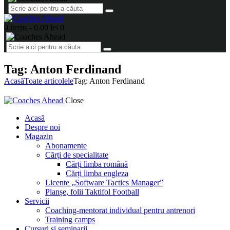
0 items
-
0.00 lei
0
Tag: Anton Ferdinand
Acasă
Toate articolele
Tag: Anton Ferdinand
Close
Acasă
Despre noi
Magazin
Abonamente
Cărți de specialitate
Cărți limba română
Cărți limba engleza
Licențe „Software Tactics Manager”
Planșe, folii Taktifol Football
Servicii
Coaching-mentorat individual pentru antrenori
Training camps
Cursuri și seminarii