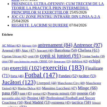
PRESINGUL ULTRA-OFENSIV: CUM TRECEM DE LA
TEORIE LA PRACTICĂ PRIN INTERMEDIUL
PRINCIPIILOR ȘI EXERCIȚIILOR
25/05/2026
JOC CU ZONE PENTRU INTRARE DIN LINIA A-2-A
25/04/2026
REGRETE, LACRIMI ȘI DURERE
07/04/2026
Etichete
Antrenor
(97)
antrenament
(84)
AC Milan
(42)
Alergare
(34)
Chelsea
(61)
Barcelona
(54)
Arsenal
(48)
Atac
(47)
Atacanți
(40)
copii si juniori
(91)
Ciprian Urican
(42)
copii
(38)
Cristian Sandor
(38)
echipă
dribling
(42)
crsse
(36)
curs instructor sportiv. CRSSE
(34)
demarcare
(33)
exercitiu
(183)
exercitii
(102)
Finalizare
(58)
Fotbal
(147)
(71)
Fundași
(52)
jucător
(53)
forta
(46)
Jucători
(123)
Liverpool
(44)
Manchester
Manchester City
(40)
Minge
(66)
Massimo Lucchesi
(47)
United
(42)
Marius Dulca
(41)
pasa
(68)
Posesia mingii
(50)
posesie
(54)
pase
(45)
portar
(42)
Professional Football and Soccer
Presing
(48)
povestile zilei
(43)
tactica
(58)
Coaching
(50)
Real Madrid
(53)
rezistenta
(45)
Tehnică