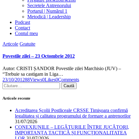
Secretele Antrenorului
Portarul | Numărul 1
Metodică | Leadership
Podcast
Contact
Contul meu
facebook-
twitter-
dribble-
instagram
Articole
Gratuite
1
x
new
Povestile zilei – 23 Octombrie 2012
Autor: CRISTI ȘANDOR Povestile zilei Marchisio (JUV) –
“Trebuie sa castigam in Liga…
23/10/2012
88
Views
0
Likes
0
Comments
Caută
după:
Articole recente
Acreditarea Școlii Postliceale CRSSE Timișoara confirmă
legalitatea și calitatea programului de formare a antrenorilor
31/07/2026
CONEXIUNILE – LEGĂTURILE ÎNTRE JUCĂTORI,
IMPORTANȚA TACTICĂ ȘI FUNCȚIONALITATEA
LOR
31/07/2026