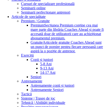
Cursuri de specializare profesională
Seminarii online
Seminarii perfecționare antrenori
Articole de specialitate
Premium / Gratuite
Premium
Secțiunea Premium conține cea mai
mare parte din librăria Coaches Ahead și poate fi
accesată doar de utilizatorii care au achiziționat
abonamentul premium.
Gratuite
Articolele gratuite Coaches Ahead sunt
un punct de pornire pentru fiecare persoană care
aspiră la o poziție de antrenor.
Exerciții
Copii și juniori
5-8 Ani
9-13 Ani
14-17 Ani
Seniori
Antrenamente
Antrenamente copii și juniori
Antrenamente Seniori
Tactică
Sisteme | Trasee de joc
Tehnică | Abilități individuale
Pregătire presezon/sezon