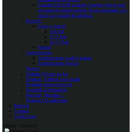
Gratuite
Articolele gratuite Coaches Ahead sunt
un punct de pornire pentru fiecare persoană care
aspiră la o poziție de antrenor.
Exerciții
Copii și juniori
5-8 Ani
9-13 Ani
14-17 Ani
Seniori
Antrenamente
Antrenamente copii și juniori
Antrenamente Seniori
Tactică
Sisteme | Trasee de joc
Tehnică | Abilități individuale
Pregătire presezon/sezon
Secretele Antrenorului
Portarul | Numărul 1
Metodică | Leadership
Podcast
Contact
Contul meu
0 items
-
0.00 lei
0