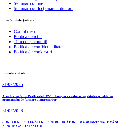
Seminarii online
Seminarii perfecționare antrenori
Utile / confidențialitate
Contul meu
Politica de retur
Termeni și condiții
Politica de confidențialitate
Politica de cookie-uri
Ultimele articole
31/07/2026
Acreditarea Școlii Postliceale CRSSE Timișoara confirmă legalitatea și calitatea
programului de formare a antrenorilor
31/07/2026
CONEXIUNILE – LEGĂTURILE ÎNTRE JUCĂTORI, IMPORTANȚA TACTICĂ ȘI
FUNCȚIONALITATEA LOR