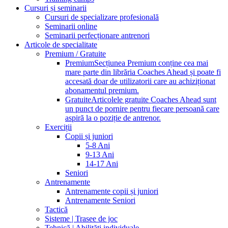
Cursuri și seminarii
Cursuri de specializare profesională
Seminarii online
Seminarii perfecționare antrenori
Articole de specialitate
Premium / Gratuite
Premium
Secțiunea Premium conține cea mai
mare parte din librăria Coaches Ahead și poate fi
accesată doar de utilizatorii care au achiziționat
abonamentul premium.
Gratuite
Articolele gratuite Coaches Ahead sunt
un punct de pornire pentru fiecare persoană care
aspiră la o poziție de antrenor.
Exerciții
Copii și juniori
5-8 Ani
9-13 Ani
14-17 Ani
Seniori
Antrenamente
Antrenamente copii și juniori
Antrenamente Seniori
Tactică
Sisteme | Trasee de joc
Tehnică | Abilități individuale