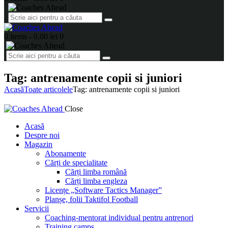
0 items
-
0.00 lei
0
Tag: antrenamente copii si juniori
Acasă
Toate articolele
Tag: antrenamente copii si juniori
Close
Acasă
Despre noi
Magazin
Abonamente
Cărți de specialitate
Cărți limba română
Cărți limba engleza
Licențe „Software Tactics Manager”
Planșe, folii Taktifol Football
Servicii
Coaching-mentorat individual pentru antrenori
Training camps