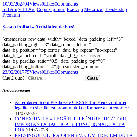
10/03/2024
94
Views
0
Likes
0
Comments
5-8 Ani
9-13 Ani
Copii și juniori
Exerciții
Metodică | Leadership
Premium
Școala Fotbal – Activitatea de bază
[cmsmasters_row data_width=”boxed” data_padding_left=”3″
data_padding_right=”3″ data_color=”default”
data_bg_position=”top center” data_bg_repeat=”no-repeat”
data_bg_attachment=”scroll” data_bg_size=”cover”
data_bg_parallax_ratio=”0.5″ data_padding_top=”0″
data_padding_bottom=”50″][cmsmasters_column…
23/02/2017
75
Views
0
Likes
0
Comments
Caută după:
Articole recente
Acreditarea Școlii Postliceale CRSSE Timișoara confirmă
legalitatea și calitatea programului de formare a antrenorilor
31/07/2026
CONEXIUNILE – LEGĂTURILE ÎNTRE JUCĂTORI,
IMPORTANȚA TACTICĂ ȘI FUNCȚIONALITATEA
LOR
31/07/2026
PRESINGUL ULTRA-OFENSIV: CUM TRECEM DE LA