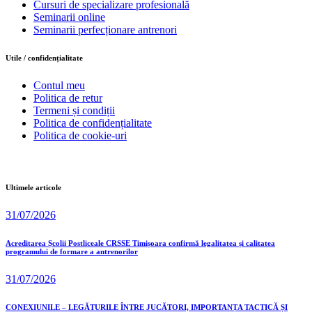
Cursuri de specializare profesională
Seminarii online
Seminarii perfecționare antrenori
Utile / confidențialitate
Contul meu
Politica de retur
Termeni și condiții
Politica de confidențialitate
Politica de cookie-uri
Ultimele articole
31/07/2026
Acreditarea Școlii Postliceale CRSSE Timișoara confirmă legalitatea și calitatea
programului de formare a antrenorilor
31/07/2026
CONEXIUNILE – LEGĂTURILE ÎNTRE JUCĂTORI, IMPORTANȚA TACTICĂ ȘI