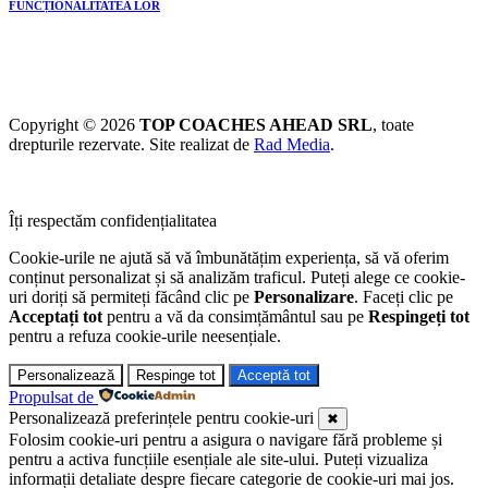
FUNCȚIONALITATEA LOR
Copyright © 2026
TOP COACHES AHEAD SRL
, toate
drepturile rezervate. Site realizat de
Rad Media
.
Îți respectăm confidențialitatea
Cookie-urile ne ajută să vă îmbunătățim experiența, să vă oferim
conținut personalizat și să analizăm traficul. Puteți alege ce cookie-
uri doriți să permiteți făcând clic pe
Personalizare
. Faceți clic pe
Acceptați tot
pentru a vă da consimțământul sau pe
Respingeți tot
pentru a refuza cookie-urile neesențiale.
Personalizează
Respinge tot
Acceptă tot
Propulsat de
Personalizează preferințele pentru cookie-uri
✖
Folosim cookie-uri pentru a asigura o navigare fără probleme și
pentru a activa funcțiile esențiale ale site-ului. Puteți vizualiza
informații detaliate despre fiecare categorie de cookie-uri mai jos.