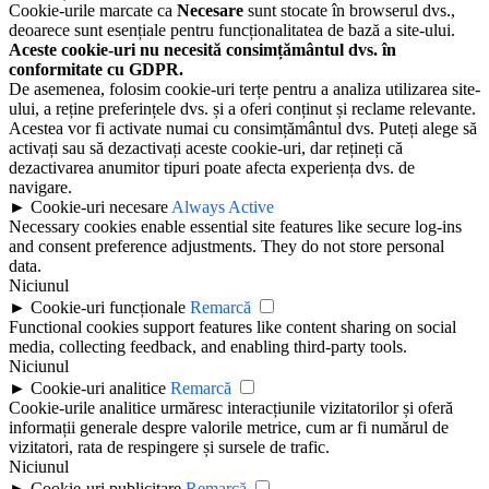
Cookie-urile marcate ca
Necesare
sunt stocate în browserul dvs.,
deoarece sunt esențiale pentru funcționalitatea de bază a site-ului.
Aceste cookie-uri nu necesită consimțământul dvs. în
conformitate cu GDPR.
De asemenea, folosim cookie-uri terțe pentru a analiza utilizarea site-
ului, a reține preferințele dvs. și a oferi conținut și reclame relevante.
Acestea vor fi activate numai cu consimțământul dvs. Puteți alege să
activați sau să dezactivați aceste cookie-uri, dar rețineți că
dezactivarea anumitor tipuri poate afecta experiența dvs. de
navigare.
►
Cookie-uri necesare
Always Active
Necessary cookies enable essential site features like secure log-ins
and consent preference adjustments. They do not store personal
data.
Niciunul
►
Cookie-uri funcționale
Remarcă
Functional cookies support features like content sharing on social
media, collecting feedback, and enabling third-party tools.
Niciunul
►
Cookie-uri analitice
Remarcă
Cookie-urile analitice urmăresc interacțiunile vizitatorilor și oferă
informații generale despre valorile metrice, cum ar fi numărul de
vizitatori, rata de respingere și sursele de trafic.
Niciunul
►
Cookie-uri publicitare
Remarcă