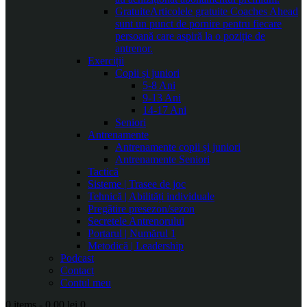
Gratuite
Articolele gratuite Coaches Ahead
sunt un punct de pornire pentru fiecare
persoană care aspiră la o poziție de
antrenor.
Exerciții
Copii și juniori
5-8 Ani
9-13 Ani
14-17 Ani
Seniori
Antrenamente
Antrenamente copii și juniori
Antrenamente Seniori
Tactică
Sisteme | Trasee de joc
Tehnică | Abilități individuale
Pregătire presezon/sezon
Secretele Antrenorului
Portarul | Numărul 1
Metodică | Leadership
Podcast
Contact
Contul meu
0 items
-
0.00 lei
0