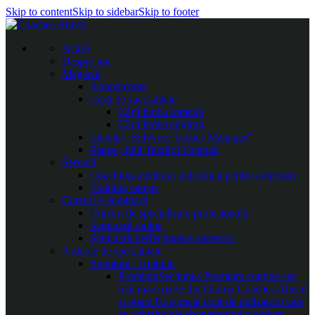
Skip to content
Skip to sidebar
Skip to footer
Acasă
Despre noi
Magazin
Abonamente
Cărți de specialitate
Cărți limba română
Cărți limba engleza
Licențe „Software Tactics Manager”
Planșe, folii Taktifol Football
Servicii
Coaching-mentorat individual pentru antrenori
Training camps
Cursuri și seminarii
Cursuri de specializare profesională
Seminarii online
Seminarii perfecționare antrenori
Articole de specialitate
Premium / Gratuite
Premium
Secțiunea Premium conține cea
mai mare parte din librăria Coaches Ahead
și poate fi accesată doar de utilizatorii care
au achiziționat abonamentul premium.