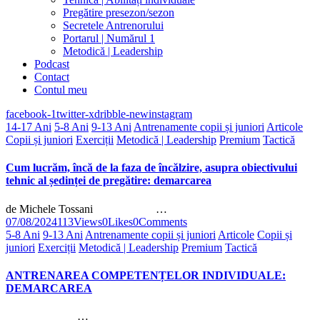
Pregătire presezon/sezon
Secretele Antrenorului
Portarul | Numărul 1
Metodică | Leadership
Podcast
Contact
Contul meu
facebook-1
twitter-x
dribble-new
instagram
14-17 Ani
5-8 Ani
9-13 Ani
Antrenamente copii și juniori
Articole
Copii și juniori
Exerciții
Metodică | Leadership
Premium
Tactică
Cum lucrăm, încă de la faza de încălzire, asupra obiectivului
tehnic al ședinței de pregătire: demarcarea
de Michele Tossani …
07/08/2024
113
Views
0
Likes
0
Comments
5-8 Ani
9-13 Ani
Antrenamente copii și juniori
Articole
Copii și
juniori
Exerciții
Metodică | Leadership
Premium
Tactică
ANTRENAREA COMPETENȚELOR INDIVIDUALE:
DEMARCAREA
…