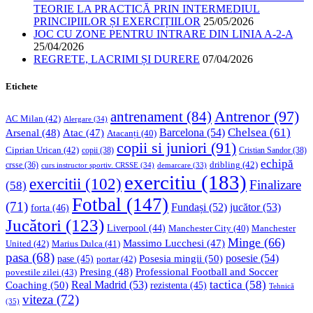
TEORIE LA PRACTICĂ PRIN INTERMEDIUL
PRINCIPIILOR ȘI EXERCIȚIILOR
25/05/2026
JOC CU ZONE PENTRU INTRARE DIN LINIA A-2-A
25/04/2026
REGRETE, LACRIMI ȘI DURERE
07/04/2026
Etichete
Antrenor
(97)
antrenament
(84)
AC Milan
(42)
Alergare
(34)
Chelsea
(61)
Barcelona
(54)
Arsenal
(48)
Atac
(47)
Atacanți
(40)
copii si juniori
(91)
Ciprian Urican
(42)
copii
(38)
Cristian Sandor
(38)
echipă
dribling
(42)
crsse
(36)
curs instructor sportiv. CRSSE
(34)
demarcare
(33)
exercitiu
(183)
exercitii
(102)
Finalizare
(58)
Fotbal
(147)
(71)
Fundași
(52)
jucător
(53)
forta
(46)
Jucători
(123)
Liverpool
(44)
Manchester
Manchester City
(40)
Minge
(66)
Massimo Lucchesi
(47)
United
(42)
Marius Dulca
(41)
pasa
(68)
Posesia mingii
(50)
posesie
(54)
pase
(45)
portar
(42)
Professional Football and Soccer
Presing
(48)
povestile zilei
(43)
tactica
(58)
Coaching
(50)
Real Madrid
(53)
rezistenta
(45)
Tehnică
viteza
(72)
(35)