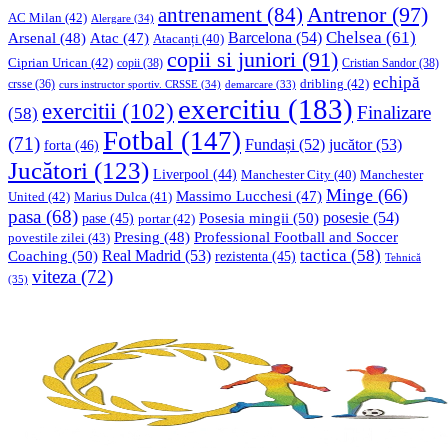
Antrenor
(97)
antrenament
(84)
AC Milan
(42)
Alergare
(34)
Chelsea
(61)
Barcelona
(54)
Arsenal
(48)
Atac
(47)
Atacanți
(40)
copii si juniori
(91)
Ciprian Urican
(42)
copii
(38)
Cristian Sandor
(38)
echipă
dribling
(42)
crsse
(36)
curs instructor sportiv. CRSSE
(34)
demarcare
(33)
exercitiu
(183)
exercitii
(102)
Finalizare
(58)
Fotbal
(147)
(71)
Fundași
(52)
jucător
(53)
forta
(46)
Jucători
(123)
Liverpool
(44)
Manchester
Manchester City
(40)
Minge
(66)
Massimo Lucchesi
(47)
United
(42)
Marius Dulca
(41)
pasa
(68)
Posesia mingii
(50)
posesie
(54)
pase
(45)
portar
(42)
Professional Football and Soccer
Presing
(48)
povestile zilei
(43)
tactica
(58)
Coaching
(50)
Real Madrid
(53)
rezistenta
(45)
Tehnică
viteza
(72)
(35)