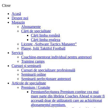
Close
Acasă
Despre noi
Magazin
Abonamente
Cărți de specialitate
Cărți limba română
Cărți limba engleza
Licențe „Software Tactics Manager”
Planșe, folii Taktifol Football
Servicii
Coaching-mentorat individual pentru antrenori
Training camps
Cursuri și seminarii
Cursuri de specializare profesională
Seminarii online
Seminarii perfecționare antrenori
Articole de specialitate
Premium / Gratuite
Premium
Secțiunea Premium conține cea mai
mare parte din librăria Coaches Ahead și poate fi
accesată doar de utilizatorii care au achiziționat
abonamentul premium.