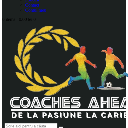
Contact
Contul meu
0 items
-
0.00 lei
0