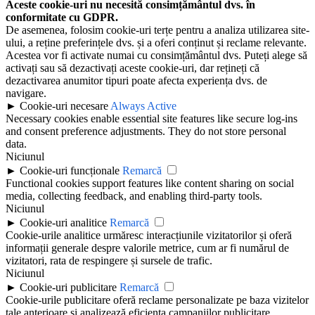
Aceste cookie-uri nu necesită consimțământul dvs. în
conformitate cu GDPR.
De asemenea, folosim cookie-uri terțe pentru a analiza utilizarea site-
ului, a reține preferințele dvs. și a oferi conținut și reclame relevante.
Acestea vor fi activate numai cu consimțământul dvs. Puteți alege să
activați sau să dezactivați aceste cookie-uri, dar rețineți că
dezactivarea anumitor tipuri poate afecta experiența dvs. de
navigare.
►
Cookie-uri necesare
Always Active
Necessary cookies enable essential site features like secure log-ins
and consent preference adjustments. They do not store personal
data.
Niciunul
►
Cookie-uri funcționale
Remarcă
Functional cookies support features like content sharing on social
media, collecting feedback, and enabling third-party tools.
Niciunul
►
Cookie-uri analitice
Remarcă
Cookie-urile analitice urmăresc interacțiunile vizitatorilor și oferă
informații generale despre valorile metrice, cum ar fi numărul de
vizitatori, rata de respingere și sursele de trafic.
Niciunul
►
Cookie-uri publicitare
Remarcă
Cookie-urile publicitare oferă reclame personalizate pe baza vizitelor
tale anterioare și analizează eficiența campaniilor publicitare.