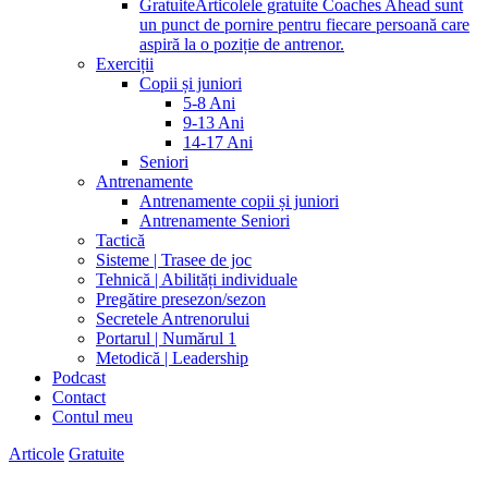
Gratuite
Articolele gratuite Coaches Ahead sunt
un punct de pornire pentru fiecare persoană care
aspiră la o poziție de antrenor.
Exerciții
Copii și juniori
5-8 Ani
9-13 Ani
14-17 Ani
Seniori
Antrenamente
Antrenamente copii și juniori
Antrenamente Seniori
Tactică
Sisteme | Trasee de joc
Tehnică | Abilități individuale
Pregătire presezon/sezon
Secretele Antrenorului
Portarul | Numărul 1
Metodică | Leadership
Podcast
Contact
Contul meu
facebook-
twitter-
dribble-
instagram
Articole
Gratuite
1
x
new