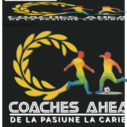
0 items
-
0.00 lei
0