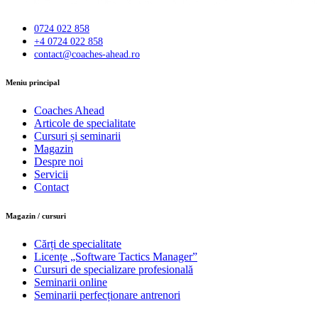
0724 022 858
+4 0724 022 858
contact@coaches-ahead.ro
facebook-
Meniu principal
1
Coaches Ahead
Articole de specialitate
Cursuri și seminarii
Magazin
Despre noi
Servicii
Contact
Magazin / cursuri
Cărți de specialitate
Licențe „Software Tactics Manager”
Cursuri de specializare profesională
Seminarii online
Seminarii perfecționare antrenori