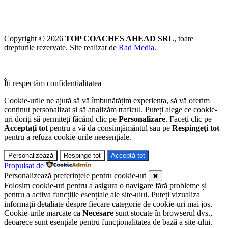
Copyright © 2026
TOP COACHES AHEAD SRL
, toate
drepturile rezervate. Site realizat de
Rad Media
.
Îți respectăm confidențialitatea
Cookie-urile ne ajută să vă îmbunătățim experiența, să vă oferim
conținut personalizat și să analizăm traficul. Puteți alege ce cookie-
uri doriți să permiteți făcând clic pe
Personalizare
. Faceți clic pe
Acceptați tot
pentru a vă da consimțământul sau pe
Respingeți tot
pentru a refuza cookie-urile neesențiale.
Personalizează
Respinge tot
Acceptă tot
Propulsat de
Personalizează preferințele pentru cookie-uri
✖
Folosim cookie-uri pentru a asigura o navigare fără probleme și
pentru a activa funcțiile esențiale ale site-ului. Puteți vizualiza
informații detaliate despre fiecare categorie de cookie-uri mai jos.
Cookie-urile marcate ca
Necesare
sunt stocate în browserul dvs.,
deoarece sunt esențiale pentru funcționalitatea de bază a site-ului.