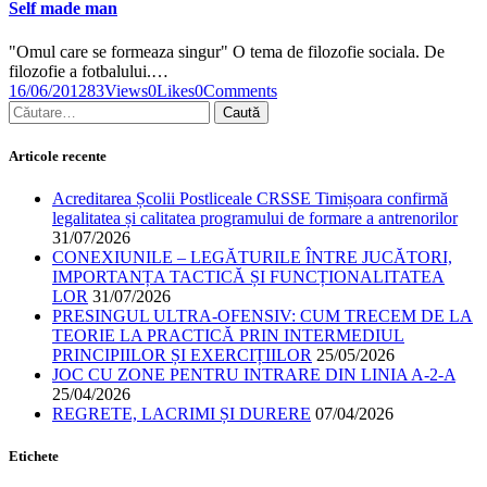
Self made man
"Omul care se formeaza singur" O tema de filozofie sociala. De
filozofie a fotbalului.…
16/06/2012
83
Views
0
Likes
0
Comments
Caută
după:
Articole recente
Acreditarea Școlii Postliceale CRSSE Timișoara confirmă
legalitatea și calitatea programului de formare a antrenorilor
31/07/2026
CONEXIUNILE – LEGĂTURILE ÎNTRE JUCĂTORI,
IMPORTANȚA TACTICĂ ȘI FUNCȚIONALITATEA
LOR
31/07/2026
PRESINGUL ULTRA-OFENSIV: CUM TRECEM DE LA
TEORIE LA PRACTICĂ PRIN INTERMEDIUL
PRINCIPIILOR ȘI EXERCIȚIILOR
25/05/2026
JOC CU ZONE PENTRU INTRARE DIN LINIA A-2-A
25/04/2026
REGRETE, LACRIMI ȘI DURERE
07/04/2026
Etichete