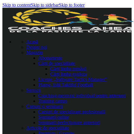
Skip to content
Skip to sidebar
Skip to footer
Acasă
Despre noi
Magazin
Abonamente
Cărți de specialitate
Cărți limba română
Cărți limba engleza
Licențe „Software Tactics Manager”
Planșe, folii Taktifol Football
Servicii
Coaching-mentorat individual pentru antrenori
Training camps
Cursuri și seminarii
Cursuri de specializare profesională
Seminarii online
Seminarii perfecționare antrenori
Articole de specialitate
Premium / Gratuite