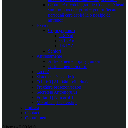
Gratuite
Articolele gratuite Coaches Ahead
sunt un punct de pornire pentru fiecare
persoană care aspiră la o poziție de
antrenor.
Exerciții
Copii și juniori
5-8 Ani
9-13 Ani
14-17 Ani
Seniori
Antrenamente
Antrenamente copii și juniori
Antrenamente Seniori
Tactică
Sisteme | Trasee de joc
Tehnică | Abilități individuale
Pregătire presezon/sezon
Secretele Antrenorului
Portarul | Numărul 1
Metodică | Leadership
Podcast
Contact
Contul meu
0 items
-
0.00 lei
0