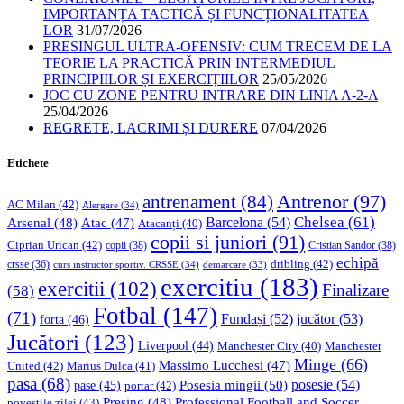
IMPORTANȚA TACTICĂ ȘI FUNCȚIONALITATEA
LOR
31/07/2026
PRESINGUL ULTRA-OFENSIV: CUM TRECEM DE LA
TEORIE LA PRACTICĂ PRIN INTERMEDIUL
PRINCIPIILOR ȘI EXERCIȚIILOR
25/05/2026
JOC CU ZONE PENTRU INTRARE DIN LINIA A-2-A
25/04/2026
REGRETE, LACRIMI ȘI DURERE
07/04/2026
Etichete
Antrenor
(97)
antrenament
(84)
AC Milan
(42)
Alergare
(34)
Chelsea
(61)
Barcelona
(54)
Arsenal
(48)
Atac
(47)
Atacanți
(40)
copii si juniori
(91)
Ciprian Urican
(42)
copii
(38)
Cristian Sandor
(38)
echipă
dribling
(42)
crsse
(36)
curs instructor sportiv. CRSSE
(34)
demarcare
(33)
exercitiu
(183)
exercitii
(102)
Finalizare
(58)
Fotbal
(147)
(71)
Fundași
(52)
jucător
(53)
forta
(46)
Jucători
(123)
Liverpool
(44)
Manchester
Manchester City
(40)
Minge
(66)
Massimo Lucchesi
(47)
United
(42)
Marius Dulca
(41)
pasa
(68)
Posesia mingii
(50)
posesie
(54)
pase
(45)
portar
(42)
Professional Football and Soccer
Presing
(48)
povestile zilei
(43)