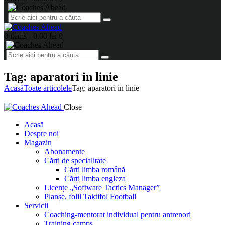
0 items
-
0.00 lei
0
Tag: aparatori in linie
Acasă
Toate articolele
Tag: aparatori in linie
Close
Acasă
Despre noi
Magazin
Abonamente
Cărți de specialitate
Cărți limba română
Cărți limba engleza
Licențe „Software Tactics Manager”
Planșe, folii Taktifol Football
Servicii
Coaching-mentorat individual pentru antrenori
Training camps