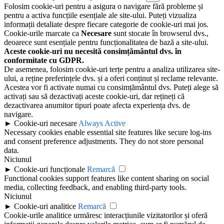
Folosim cookie-uri pentru a asigura o navigare fără probleme și
pentru a activa funcțiile esențiale ale site-ului. Puteți vizualiza
informații detaliate despre fiecare categorie de cookie-uri mai jos.
Cookie-urile marcate ca
Necesare
sunt stocate în browserul dvs.,
deoarece sunt esențiale pentru funcționalitatea de bază a site-ului.
Aceste cookie-uri nu necesită consimțământul dvs. în
conformitate cu GDPR.
De asemenea, folosim cookie-uri terțe pentru a analiza utilizarea site-
ului, a reține preferințele dvs. și a oferi conținut și reclame relevante.
Acestea vor fi activate numai cu consimțământul dvs. Puteți alege să
activați sau să dezactivați aceste cookie-uri, dar rețineți că
dezactivarea anumitor tipuri poate afecta experiența dvs. de
navigare.
►
Cookie-uri necesare
Always Active
Necessary cookies enable essential site features like secure log-ins
and consent preference adjustments. They do not store personal
data.
Niciunul
►
Cookie-uri funcționale
Remarcă
Functional cookies support features like content sharing on social
media, collecting feedback, and enabling third-party tools.
Niciunul
►
Cookie-uri analitice
Remarcă
Cookie-urile analitice urmăresc interacțiunile vizitatorilor și oferă