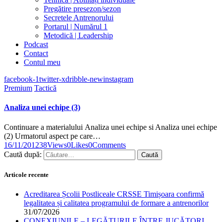
Pregătire presezon/sezon
Secretele Antrenorului
Portarul | Numărul 1
Metodică | Leadership
Podcast
Contact
Contul meu
facebook-1
twitter-x
dribble-new
instagram
Premium
Tactică
Analiza unei echipe (3)
Continuare a materialului Analiza unei echipe si Analiza unei echipe
(2) Urmatorul aspect pe care…
16/11/2012
38
Views
0
Likes
0
Comments
Caută după:
Articole recente
Acreditarea Școlii Postliceale CRSSE Timișoara confirmă
legalitatea și calitatea programului de formare a antrenorilor
31/07/2026
CONEXIUNILE – LEGĂTURILE ÎNTRE JUCĂTORI,