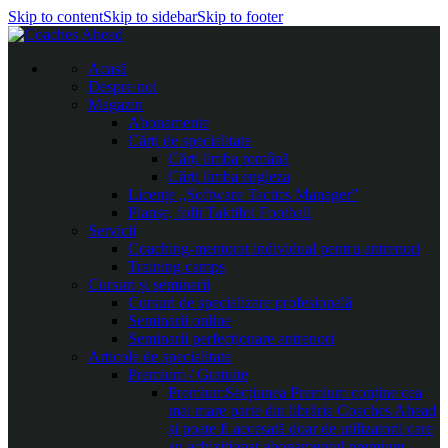
Skip to content
Skip to sidebar
Skip to footer
Acasă
Despre noi
Magazin
Abonamente
Cărți de specialitate
Cărți limba română
Cărți limba engleza
Licențe „Software Tactics Manager”
Planșe, folii Taktifol Football
Servicii
Coaching-mentorat individual pentru antrenori
Training camps
Cursuri și seminarii
Cursuri de specializare profesională
Seminarii online
Seminarii perfecționare antrenori
Articole de specialitate
Premium / Gratuite
Premium
Secțiunea Premium conține cea
mai mare parte din librăria Coaches Ahead
și poate fi accesată doar de utilizatorii care
au achiziționat abonamentul premium.