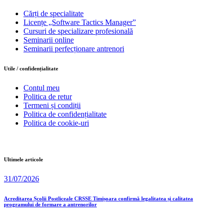
Cărți de specialitate
Licențe „Software Tactics Manager”
Cursuri de specializare profesională
Seminarii online
Seminarii perfecționare antrenori
Utile / confidențialitate
Contul meu
Politica de retur
Termeni și condiții
Politica de confidențialitate
Politica de cookie-uri
Ultimele articole
31/07/2026
Acreditarea Școlii Postliceale CRSSE Timișoara confirmă legalitatea și calitatea
programului de formare a antrenorilor