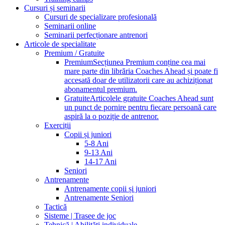
Cursuri și seminarii
Cursuri de specializare profesională
Seminarii online
Seminarii perfecționare antrenori
Articole de specialitate
Premium / Gratuite
Premium
Secțiunea Premium conține cea mai
mare parte din librăria Coaches Ahead și poate fi
accesată doar de utilizatorii care au achiziționat
abonamentul premium.
Gratuite
Articolele gratuite Coaches Ahead sunt
un punct de pornire pentru fiecare persoană care
aspiră la o poziție de antrenor.
Exerciții
Copii și juniori
5-8 Ani
9-13 Ani
14-17 Ani
Seniori
Antrenamente
Antrenamente copii și juniori
Antrenamente Seniori
Tactică
Sisteme | Trasee de joc
Tehnică | Abilități individuale