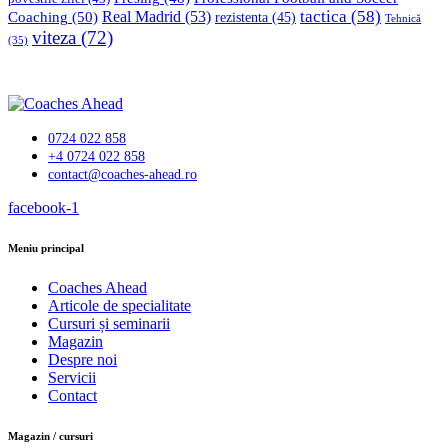
tactica
(58)
Coaching
(50)
Real Madrid
(53)
rezistenta
(45)
Tehnică
viteza
(72)
(35)
0724 022 858
+4 0724 022 858
contact@coaches-ahead.ro
facebook-1
Meniu principal
Coaches Ahead
Articole de specialitate
Cursuri și seminarii
Magazin
Despre noi
Servicii
Contact
Magazin / cursuri