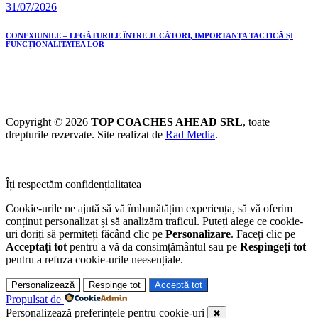
31/07/2026
CONEXIUNILE – LEGĂTURILE ÎNTRE JUCĂTORI, IMPORTANȚA TACTICĂ ȘI
FUNCȚIONALITATEA LOR
Copyright © 2026
TOP COACHES AHEAD SRL
, toate
drepturile rezervate. Site realizat de
Rad Media
.
Îți respectăm confidențialitatea
Cookie-urile ne ajută să vă îmbunătățim experiența, să vă oferim
conținut personalizat și să analizăm traficul. Puteți alege ce cookie-
uri doriți să permiteți făcând clic pe
Personalizare
. Faceți clic pe
Acceptați tot
pentru a vă da consimțământul sau pe
Respingeți tot
pentru a refuza cookie-urile neesențiale.
Personalizează
Respinge tot
Acceptă tot
Propulsat de
Personalizează preferințele pentru cookie-uri
✖