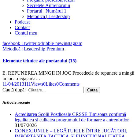
Secretele Antrenorului
Portarul | Numărul 1
Metodică | Leadership
Podcast
Contact
Contul meu
facebook-1
twitter-x
dribble-new
instagram
Metodică | Leadership
Premium
Elemente tehnice ale portarului (15)
E. REPUNEREA MINGII IN JOC Procedeele de repunere a mingii
in joc: -degajarea…
11/04/2013
111
Views
0
Likes
0
Comments
Caută după:
Articole recente
Acreditarea Școlii Postliceale CRSSE Timișoara confirmă
legalitatea și calitatea programului de formare a antrenorilor
31/07/2026
CONEXIUNILE – LEGĂTURILE ÎNTRE JUCĂTORI,
IMPORTANȚA TACTICĂ ȘI FUNCȚIONALITATEA