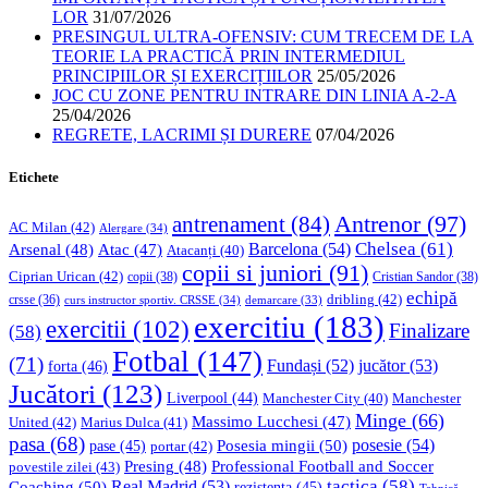
LOR
31/07/2026
PRESINGUL ULTRA-OFENSIV: CUM TRECEM DE LA
TEORIE LA PRACTICĂ PRIN INTERMEDIUL
PRINCIPIILOR ȘI EXERCIȚIILOR
25/05/2026
JOC CU ZONE PENTRU INTRARE DIN LINIA A-2-A
25/04/2026
REGRETE, LACRIMI ȘI DURERE
07/04/2026
Etichete
Antrenor
(97)
antrenament
(84)
AC Milan
(42)
Alergare
(34)
Chelsea
(61)
Barcelona
(54)
Arsenal
(48)
Atac
(47)
Atacanți
(40)
copii si juniori
(91)
Ciprian Urican
(42)
copii
(38)
Cristian Sandor
(38)
echipă
dribling
(42)
crsse
(36)
curs instructor sportiv. CRSSE
(34)
demarcare
(33)
exercitiu
(183)
exercitii
(102)
Finalizare
(58)
Fotbal
(147)
(71)
Fundași
(52)
jucător
(53)
forta
(46)
Jucători
(123)
Liverpool
(44)
Manchester
Manchester City
(40)
Minge
(66)
Massimo Lucchesi
(47)
United
(42)
Marius Dulca
(41)
pasa
(68)
Posesia mingii
(50)
posesie
(54)
pase
(45)
portar
(42)
Professional Football and Soccer
Presing
(48)
povestile zilei
(43)
tactica
(58)
Coaching
(50)
Real Madrid
(53)
rezistenta
(45)