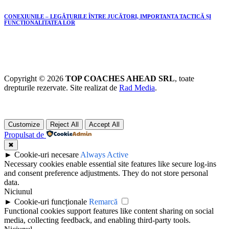
CONEXIUNILE – LEGĂTURILE ÎNTRE JUCĂTORI, IMPORTANȚA TACTICĂ ȘI
FUNCȚIONALITATEA LOR
Copyright © 2026
TOP COACHES AHEAD SRL
, toate
drepturile rezervate. Site realizat de
Rad Media
.
Customize
Reject All
Accept All
Propulsat de
✖
►
Cookie-uri necesare
Always Active
Necessary cookies enable essential site features like secure log-ins
and consent preference adjustments. They do not store personal
data.
Niciunul
►
Cookie-uri funcționale
Remarcă
Functional cookies support features like content sharing on social
media, collecting feedback, and enabling third-party tools.