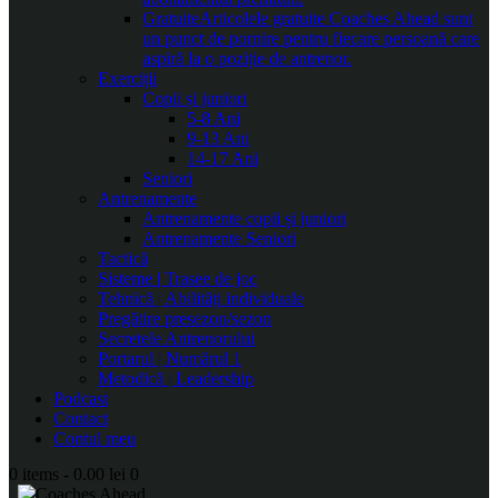
Gratuite
Articolele gratuite Coaches Ahead sunt
un punct de pornire pentru fiecare persoană care
aspiră la o poziție de antrenor.
Exerciții
Copii și juniori
5-8 Ani
9-13 Ani
14-17 Ani
Seniori
Antrenamente
Antrenamente copii și juniori
Antrenamente Seniori
Tactică
Sisteme | Trasee de joc
Tehnică | Abilități individuale
Pregătire presezon/sezon
Secretele Antrenorului
Portarul | Numărul 1
Metodică | Leadership
Podcast
Contact
Contul meu
0 items
-
0.00 lei
0