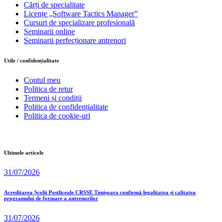
Cărți de specialitate
Licențe „Software Tactics Manager”
Cursuri de specializare profesională
Seminarii online
Seminarii perfecționare antrenori
Utile / confidențialitate
Contul meu
Politica de retur
Termeni și condiții
Politica de confidențialitate
Politica de cookie-uri
Ultimele articole
31/07/2026
Acreditarea Școlii Postliceale CRSSE Timișoara confirmă legalitatea și calitatea
programului de formare a antrenorilor
31/07/2026