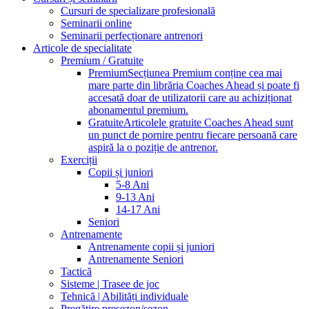
Cursuri de specializare profesională
Seminarii online
Seminarii perfecționare antrenori
Articole de specialitate
Premium / Gratuite
Premium
Secțiunea Premium conține cea mai
mare parte din librăria Coaches Ahead și poate fi
accesată doar de utilizatorii care au achiziționat
abonamentul premium.
Gratuite
Articolele gratuite Coaches Ahead sunt
un punct de pornire pentru fiecare persoană care
aspiră la o poziție de antrenor.
Exerciții
Copii și juniori
5-8 Ani
9-13 Ani
14-17 Ani
Seniori
Antrenamente
Antrenamente copii și juniori
Antrenamente Seniori
Tactică
Sisteme | Trasee de joc
Tehnică | Abilități individuale
Pregătire presezon/sezon