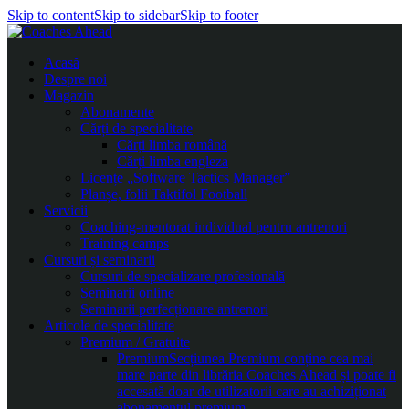
Skip to content
Skip to sidebar
Skip to footer
Acasă
Despre noi
Magazin
Abonamente
Cărți de specialitate
Cărți limba română
Cărți limba engleza
Licențe „Software Tactics Manager”
Planșe, folii Taktifol Football
Servicii
Coaching-mentorat individual pentru antrenori
Training camps
Cursuri și seminarii
Cursuri de specializare profesională
Seminarii online
Seminarii perfecționare antrenori
Articole de specialitate
Premium / Gratuite
Premium
Secțiunea Premium conține cea mai
mare parte din librăria Coaches Ahead și poate fi
accesată doar de utilizatorii care au achiziționat
abonamentul premium.