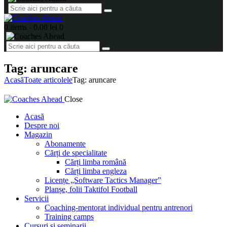
0 items
-
0.00 lei
0
Tag: aruncare
Acasă
Toate articolele
Tag: aruncare
Close
Acasă
Despre noi
Magazin
Abonamente
Cărți de specialitate
Cărți limba română
Cărți limba engleza
Licențe „Software Tactics Manager”
Planșe, folii Taktifol Football
Servicii
Coaching-mentorat individual pentru antrenori
Training camps
Cursuri și seminarii