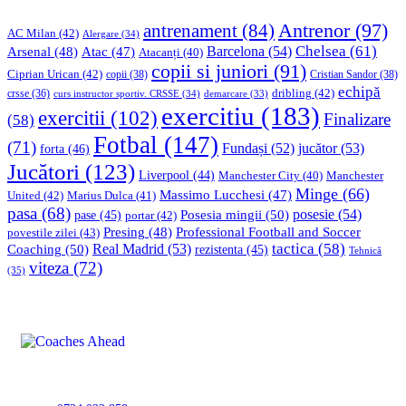
Antrenor
(97)
antrenament
(84)
AC Milan
(42)
Alergare
(34)
Chelsea
(61)
Barcelona
(54)
Arsenal
(48)
Atac
(47)
Atacanți
(40)
copii si juniori
(91)
Ciprian Urican
(42)
copii
(38)
Cristian Sandor
(38)
echipă
dribling
(42)
crsse
(36)
curs instructor sportiv. CRSSE
(34)
demarcare
(33)
exercitiu
(183)
exercitii
(102)
Finalizare
(58)
Fotbal
(147)
(71)
Fundași
(52)
jucător
(53)
forta
(46)
Jucători
(123)
Liverpool
(44)
Manchester
Manchester City
(40)
Minge
(66)
Massimo Lucchesi
(47)
United
(42)
Marius Dulca
(41)
pasa
(68)
Posesia mingii
(50)
posesie
(54)
pase
(45)
portar
(42)
Professional Football and Soccer
Presing
(48)
povestile zilei
(43)
tactica
(58)
Coaching
(50)
Real Madrid
(53)
rezistenta
(45)
Tehnică
viteza
(72)
(35)