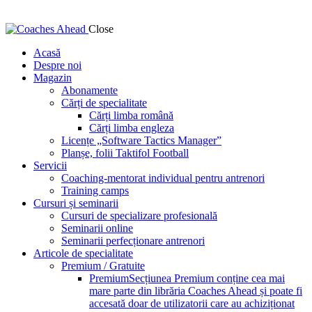
Close
Acasă
Despre noi
Magazin
Abonamente
Cărți de specialitate
Cărți limba română
Cărți limba engleza
Licențe „Software Tactics Manager”
Planșe, folii Taktifol Football
Servicii
Coaching-mentorat individual pentru antrenori
Training camps
Cursuri și seminarii
Cursuri de specializare profesională
Seminarii online
Seminarii perfecționare antrenori
Articole de specialitate
Premium / Gratuite
Premium
Secțiunea Premium conține cea mai
mare parte din librăria Coaches Ahead și poate fi
accesată doar de utilizatorii care au achiziționat