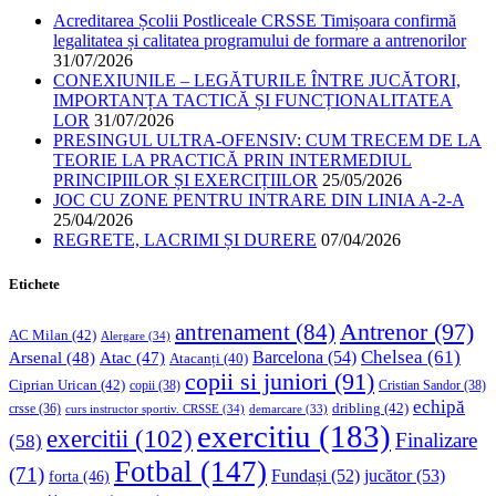
Acreditarea Școlii Postliceale CRSSE Timișoara confirmă
legalitatea și calitatea programului de formare a antrenorilor
31/07/2026
CONEXIUNILE – LEGĂTURILE ÎNTRE JUCĂTORI,
IMPORTANȚA TACTICĂ ȘI FUNCȚIONALITATEA
LOR
31/07/2026
PRESINGUL ULTRA-OFENSIV: CUM TRECEM DE LA
TEORIE LA PRACTICĂ PRIN INTERMEDIUL
PRINCIPIILOR ȘI EXERCIȚIILOR
25/05/2026
JOC CU ZONE PENTRU INTRARE DIN LINIA A-2-A
25/04/2026
REGRETE, LACRIMI ȘI DURERE
07/04/2026
Etichete
Antrenor
(97)
antrenament
(84)
AC Milan
(42)
Alergare
(34)
Chelsea
(61)
Barcelona
(54)
Arsenal
(48)
Atac
(47)
Atacanți
(40)
copii si juniori
(91)
Ciprian Urican
(42)
copii
(38)
Cristian Sandor
(38)
echipă
dribling
(42)
crsse
(36)
curs instructor sportiv. CRSSE
(34)
demarcare
(33)
exercitiu
(183)
exercitii
(102)
Finalizare
(58)
Fotbal
(147)
(71)
Fundași
(52)
jucător
(53)
forta
(46)