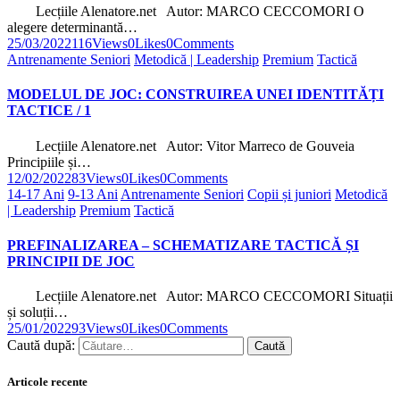
Lecțiile Alenatore.net Autor: MARCO CECCOMORI O
alegere determinantă…
25/03/2022
116
Views
0
Likes
0
Comments
Antrenamente Seniori
Metodică | Leadership
Premium
Tactică
MODELUL DE JOC: CONSTRUIREA UNEI IDENTITĂȚI
TACTICE / 1
Lecțiile Alenatore.net Autor: Vitor Marreco de Gouveia
Principiile și…
12/02/2022
83
Views
0
Likes
0
Comments
14-17 Ani
9-13 Ani
Antrenamente Seniori
Copii și juniori
Metodică
| Leadership
Premium
Tactică
PREFINALIZAREA – SCHEMATIZARE TACTICĂ ȘI
PRINCIPII DE JOC
Lecțiile Alenatore.net Autor: MARCO CECCOMORI Situații
și soluții…
25/01/2022
93
Views
0
Likes
0
Comments
Caută după:
Articole recente