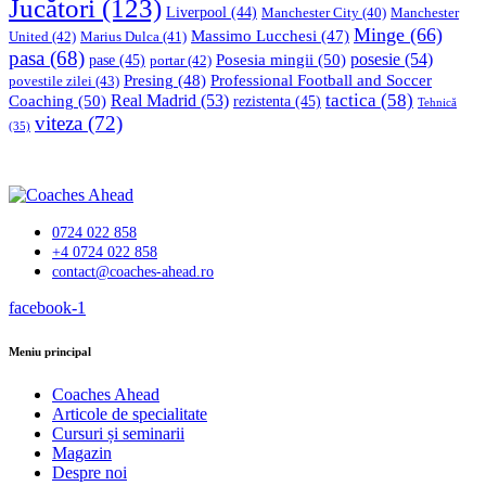
Jucători
(123)
Liverpool
(44)
Manchester
Manchester City
(40)
Minge
(66)
Massimo Lucchesi
(47)
United
(42)
Marius Dulca
(41)
pasa
(68)
Posesia mingii
(50)
posesie
(54)
pase
(45)
portar
(42)
Professional Football and Soccer
Presing
(48)
povestile zilei
(43)
tactica
(58)
Coaching
(50)
Real Madrid
(53)
rezistenta
(45)
Tehnică
viteza
(72)
(35)
0724 022 858
+4 0724 022 858
contact@coaches-ahead.ro
facebook-1
Meniu principal
Coaches Ahead
Articole de specialitate
Cursuri și seminarii
Magazin
Despre noi