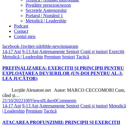
Pregătire presezon/sezon
Secretele Antrenorului
Portarul | Numărul 1
Metodică | Leadership
Podcast
Contact
Contul meu
facebook-1
twitter-x
dribble-new
instagram
14-17 Ani
9-13 Ani
Antrenamente Seniori
Copii și juniori
Exerciții
Metodică | Leadership
Premium
Seniori
Tactică
PREFINALIZAREA: EXERCIȚII ȘI PRINCIPII PENTRU
EXPLOATAREA DEVIERILOR (UN-DOI PENTRU AL-3-
LEA JUCĂTOR)
Lecțiile Alenatore.net Autor: MARCO CECCOMORI Cum,
când și…
21/10/2022
100
Views
0
Likes
0
Comments
14-17 Ani
9-13 Ani
Antrenamente Seniori
Copii și juniori
Metodică
| Leadership
Premium
Tactică
ATACAREA PROFUNZIMII: PRINCIPII ȘI EXERCIȚII