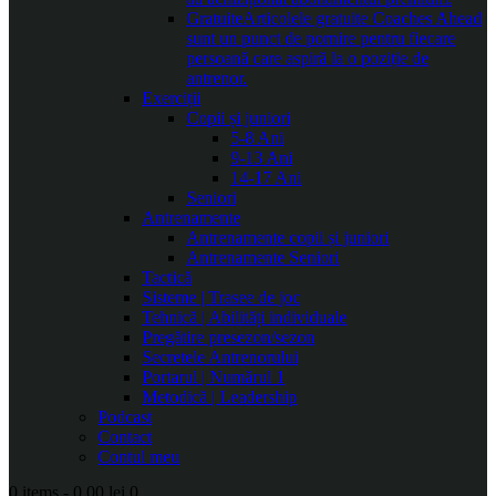
Gratuite
Articolele gratuite Coaches Ahead
sunt un punct de pornire pentru fiecare
persoană care aspiră la o poziție de
antrenor.
Exerciții
Copii și juniori
5-8 Ani
9-13 Ani
14-17 Ani
Seniori
Antrenamente
Antrenamente copii și juniori
Antrenamente Seniori
Tactică
Sisteme | Trasee de joc
Tehnică | Abilități individuale
Pregătire presezon/sezon
Secretele Antrenorului
Portarul | Numărul 1
Metodică | Leadership
Podcast
Contact
Contul meu
0 items
-
0.00 lei
0