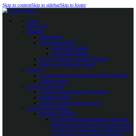
Skip to content
Skip to sidebar
Skip to footer
Acasă
Despre noi
Magazin
Abonamente
Cărți de specialitate
Cărți limba română
Cărți limba engleza
Licențe „Software Tactics Manager”
Planșe, folii Taktifol Football
Servicii
Coaching-mentorat individual pentru antrenori
Training camps
Cursuri și seminarii
Cursuri de specializare profesională
Seminarii online
Seminarii perfecționare antrenori
Articole de specialitate
Premium / Gratuite
Premium
Secțiunea Premium conține cea
mai mare parte din librăria Coaches Ahead
și poate fi accesată doar de utilizatorii care
au achiziționat abonamentul premium.