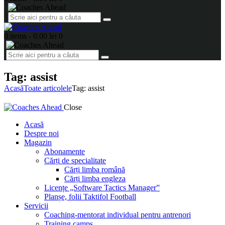
0 items
-
0.00 lei
0
Tag: assist
Acasă
Toate articolele
Tag: assist
Close
Acasă
Despre noi
Magazin
Abonamente
Cărți de specialitate
Cărți limba română
Cărți limba engleza
Licențe „Software Tactics Manager”
Planșe, folii Taktifol Football
Servicii
Coaching-mentorat individual pentru antrenori
Training camps