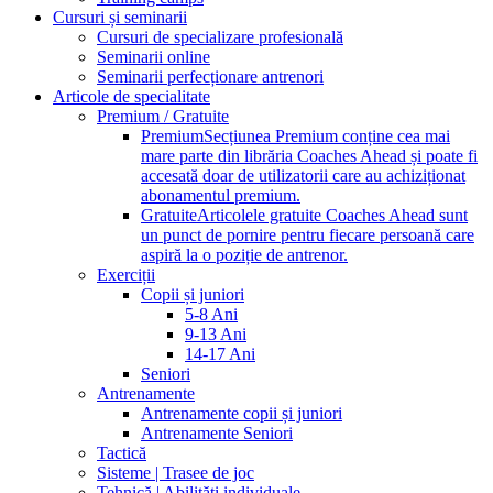
Cursuri și seminarii
Cursuri de specializare profesională
Seminarii online
Seminarii perfecționare antrenori
Articole de specialitate
Premium / Gratuite
Premium
Secțiunea Premium conține cea mai
mare parte din librăria Coaches Ahead și poate fi
accesată doar de utilizatorii care au achiziționat
abonamentul premium.
Gratuite
Articolele gratuite Coaches Ahead sunt
un punct de pornire pentru fiecare persoană care
aspiră la o poziție de antrenor.
Exerciții
Copii și juniori
5-8 Ani
9-13 Ani
14-17 Ani
Seniori
Antrenamente
Antrenamente copii și juniori
Antrenamente Seniori
Tactică
Sisteme | Trasee de joc
Tehnică | Abilități individuale