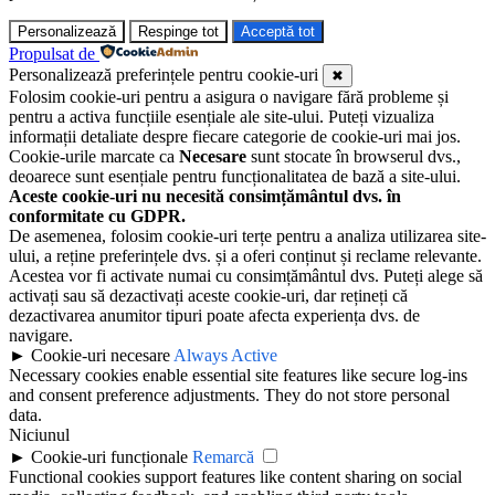
Personalizează
Respinge tot
Acceptă tot
Propulsat de
Personalizează preferințele pentru cookie-uri
✖
Folosim cookie-uri pentru a asigura o navigare fără probleme și
pentru a activa funcțiile esențiale ale site-ului. Puteți vizualiza
informații detaliate despre fiecare categorie de cookie-uri mai jos.
Cookie-urile marcate ca
Necesare
sunt stocate în browserul dvs.,
deoarece sunt esențiale pentru funcționalitatea de bază a site-ului.
Aceste cookie-uri nu necesită consimțământul dvs. în
conformitate cu GDPR.
De asemenea, folosim cookie-uri terțe pentru a analiza utilizarea site-
ului, a reține preferințele dvs. și a oferi conținut și reclame relevante.
Acestea vor fi activate numai cu consimțământul dvs. Puteți alege să
activați sau să dezactivați aceste cookie-uri, dar rețineți că
dezactivarea anumitor tipuri poate afecta experiența dvs. de
navigare.
►
Cookie-uri necesare
Always Active
Necessary cookies enable essential site features like secure log-ins
and consent preference adjustments. They do not store personal
data.
Niciunul
►
Cookie-uri funcționale
Remarcă
Functional cookies support features like content sharing on social