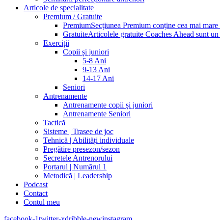
Articole de specialitate
Premium / Gratuite
Premium
Secțiunea Premium conține cea mai mare pa
Gratuite
Articolele gratuite Coaches Ahead sunt un p
Exerciții
Copii și juniori
5-8 Ani
9-13 Ani
14-17 Ani
Seniori
Antrenamente
Antrenamente copii și juniori
Antrenamente Seniori
Tactică
Sisteme | Trasee de joc
Tehnică | Abilități individuale
Pregătire presezon/sezon
Secretele Antrenorului
Portarul | Numărul 1
Metodică | Leadership
Podcast
Contact
Contul meu
facebook-1
twitter-x
dribble-new
instagram