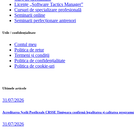
Licențe „Software Tactics Manager”
Cursuri de specializare profesională
Seminarii online
Seminarii perfecționare antrenori
Utile / confidențialitate
Contul meu
Politica de retur
Termeni și condiții
Politica de confidențialitate
Politica de cookie-uri
Ultimele articole
31/07/2026
Acreditarea Școlii Postliceale CRSSE Timișoara confirmă legalitatea și calitatea programu
31/07/2026