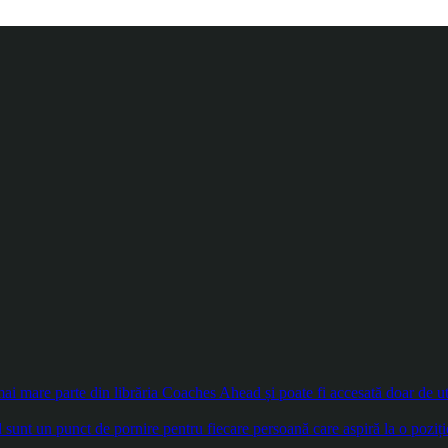
 mare parte din librăria Coaches Ahead și poate fi accesată doar de util
sunt un punct de pornire pentru fiecare persoană care aspiră la o poziți