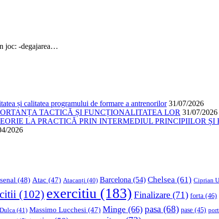
 joc: -degajarea…
atea și calitatea programului de formare a antrenorilor
31/07/2026
PORTANȚA TACTICĂ ȘI FUNCȚIONALITATEA LOR
31/07/2026
ORIE LA PRACTICĂ PRIN INTERMEDIUL PRINCIPIILOR ȘI 
04/2026
Chelsea
(61)
Barcelona
(54)
senal
(48)
Atac
(47)
Ciprian U
Atacanți
(40)
exercitiu
(183)
citii
(102)
Finalizare
(71)
forta
(46)
pasa
(68)
Minge
(66)
Massimo Lucchesi
(47)
 Dulca
(41)
pase
(45)
port