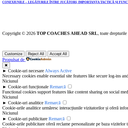
CONEXIUNILE – LEGĂTURILE ÎNTRE JUCĂTORI, IMPORTANȚA TACTICĂ ȘI FUN
Copyright © 2026
TOP COACHES AHEAD SRL
, toate drepturile
Customize
Reject All
Accept All
Propulsat de
✖
►
Cookie-uri necesare
Always Active
Necessary cookies enable essential site features like secure log-ins a
Niciunul
►
Cookie-uri funcționale
Remarcă
Functional cookies support features like content sharing on social medi
Niciunul
►
Cookie-uri analitice
Remarcă
Cookie-urile analitice urmăresc interacțiunile vizitatorilor și oferă info
Niciunul
►
Cookie-uri publicitare
Remarcă
Cookie-urile publicitare oferă reclame personalizate pe baza vizitelor t