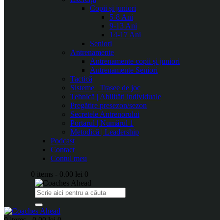
Copii și juniori
5-8 Ani
9-13 Ani
14-17 Ani
Seniori
Antrenamente
Antrenamente copii și juniori
Antrenamente Seniori
Tactică
Sisteme | Trasee de joc
Tehnică | Abilități individuale
Pregătire presezon/sezon
Secretele Antrenorului
Portarul | Numărul 1
Metodică | Leadership
Podcast
Contact
Contul meu
0 items
-
0.00 lei
0
0 items
-
0.00 lei
0