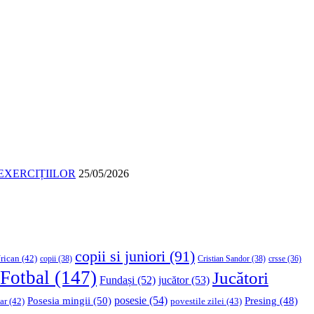
EXERCIȚIILOR
25/05/2026
copii si juniori
(91)
rican
(42)
copii
(38)
Cristian Sandor
(38)
crsse
(36)
Fotbal
(147)
Jucători
Fundași
(52)
jucător
(53)
Posesia mingii
(50)
posesie
(54)
Presing
(48)
ar
(42)
povestile zilei
(43)