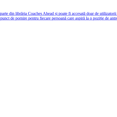
rte din librăria Coaches Ahead și poate fi accesată doar de utilizatori
unct de pornire pentru fiecare persoană care aspiră la o poziție de antr