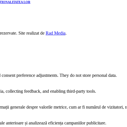
CȚIONALITATEA LOR
 rezervate. Site realizat de
Rad Media
.
nd consent preference adjustments. They do not store personal data.
a, collecting feedback, and enabling third-party tools.
rmații generale despre valorile metrice, cum ar fi numărul de vizitatori, ra
ale anterioare și analizează eficiența campaniilor publicitare.