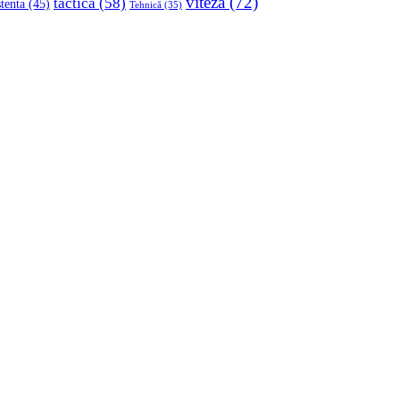
viteza
(72)
tactica
(58)
stenta
(45)
Tehnică
(35)