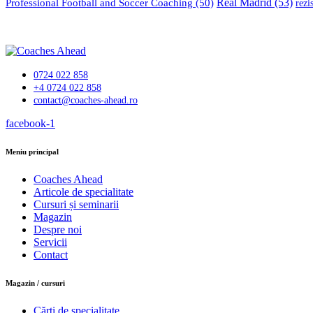
Professional Football and Soccer Coaching
(50)
Real Madrid
(53)
rezi
0724 022 858
+4 0724 022 858
contact@coaches-ahead.ro
facebook-1
Meniu principal
Coaches Ahead
Articole de specialitate
Cursuri și seminarii
Magazin
Despre noi
Servicii
Contact
Magazin / cursuri
Cărți de specialitate