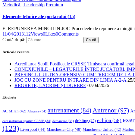
Metodică | Leadership
Premium
Elemente tehnice ale portarului (15)
E. REPUNEREA MINGII IN JOC Procedeele de repunere a mingii in
11/04/2013
112
Views
0
Likes
0
Comments
Caută după:
Articole recente
Acreditarea Școlii Postliceale CRSSE Timișoara confirmă legalit
CONEXIUNILE – LEGĂTURILE ÎNTRE JUCĂTORI, IM
PRESINGUL ULTRA-OFENSIV: CUM TRECEM DE LA TE
JOC CU ZONE PENTRU INTRARE DIN LINIA A-2-A
25/
REGRETE, LACRIMI ȘI DURERE
07/04/2026
Etichete
Antrenor
(97)
antrenament
(84)
Ar
AC Milan
(42)
Alergare
(34)
exer
echipă
(58)
dribling
(42)
curs instructor sportiv. CRSSE
(34)
demarcare
(33)
(123)
Liverpool
(44)
Manchester United
(42)
Marius
Manchester City
(40)