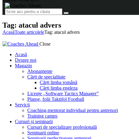
Tag: atacul advers
Acasă
Toate articolele
Tag: atacul advers
Close
Acasă
Despre noi
Magazin
Abonamente
Cărți de specialitate
Cărți limba română
Cărți limba engleza
Licențe „Software Tactics Manager”
Planșe, folii Taktifol Football
Servicii
Coaching-mentorat individual pentru antrenori
Training camps
Cursuri și seminarii
Cursuri de specializare profesională
Seminarii online
Seminarii perfecționare antrenori