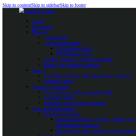
Skip to content
Skip to sidebar
Skip to footer
Acasă
Despre noi
Magazin
Abonamente
Cărți de specialitate
Cărți limba română
Cărți limba engleza
Licențe „Software Tactics Manager”
Planșe, folii Taktifol Football
Servicii
Coaching-mentorat individual pentru antrenori
Training camps
Cursuri și seminarii
Cursuri de specializare profesională
Seminarii online
Seminarii perfecționare antrenori
Articole de specialitate
Premium / Gratuite
Premium
Secțiunea Premium conține cea mai
abonamentul premium.
Gratuite
Articolele gratuite Coaches Ahead 
Exerciții