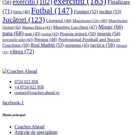
exercitiu
(183)
exercitii
(102)
Finalizare
(58)
Fotbal
(147)
(71)
Fundași
(52)
jucător
(53)
forta
(46)
Jucători
(123)
Liverpool
(44)
Manchester
Manchester City
(40)
Minge
(66)
Massimo Lucchesi
(47)
United
(42)
Marius Dulca
(41)
pasa
(68)
Posesia mingii
(50)
posesie
(54)
pase
(45)
portar
(42)
Professional Football and Soccer
Presing
(48)
povestile zilei
(43)
tactica
(58)
Coaching
(50)
Real Madrid
(53)
rezistenta
(45)
Tehnică
viteza
(72)
(35)
0724 022 858
+4 0724 022 858
contact@coaches-ahead.ro
facebook-1
Meniu principal
Coaches Ahead
Articole de specialitate