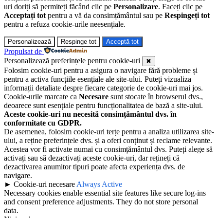
uri doriți să permiteți făcând clic pe
Personalizare
. Faceți clic pe
Acceptați tot
pentru a vă da consimțământul sau pe
Respingeți tot
pentru a refuza cookie-urile neesențiale.
Personalizează
Respinge tot
Acceptă tot
Propulsat de
Personalizează preferințele pentru cookie-uri
✖
Folosim cookie-uri pentru a asigura o navigare fără probleme și
pentru a activa funcțiile esențiale ale site-ului. Puteți vizualiza
informații detaliate despre fiecare categorie de cookie-uri mai jos.
Cookie-urile marcate ca
Necesare
sunt stocate în browserul dvs.,
deoarece sunt esențiale pentru funcționalitatea de bază a site-ului.
Aceste cookie-uri nu necesită consimțământul dvs. în
conformitate cu GDPR.
De asemenea, folosim cookie-uri terțe pentru a analiza utilizarea site-
ului, a reține preferințele dvs. și a oferi conținut și reclame relevante.
Acestea vor fi activate numai cu consimțământul dvs. Puteți alege să
activați sau să dezactivați aceste cookie-uri, dar rețineți că
dezactivarea anumitor tipuri poate afecta experiența dvs. de
navigare.
►
Cookie-uri necesare
Always Active
Necessary cookies enable essential site features like secure log-ins
and consent preference adjustments. They do not store personal
data.