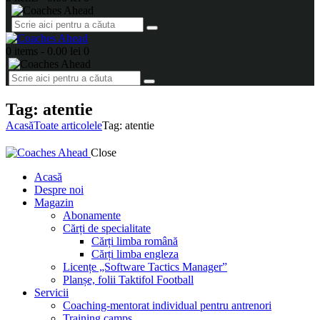
0 items
-
0.00 lei
0
Tag: atentie
Acasă
Toate articolele
Tag: atentie
Close
Acasă
Despre noi
Magazin
Abonamente
Cărți de specialitate
Cărți limba română
Cărți limba engleza
Licențe „Software Tactics Manager”
Planșe, folii Taktifol Football
Servicii
Coaching-mentorat individual pentru antrenori
Training camps