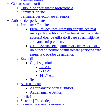
Cursuri și seminarii
Cursuri de specializare profesională
Seminarii online
Seminarii perfecționare antrenori
Articole de specialitate
Premium / Gratuite
Premium
Secțiunea Premium conține cea mai
mare parte din librăria Coaches Ahead și poate fi
accesată doar de utilizatorii care au achiziționat
abonamentul premium.
Gratuite
Articolele gratuite Coaches Ahead sunt
un punct de pornire pentru fiecare persoană care
aspiră la o poziție de antrenor.
Exerciții
Copii și juniori
5-8 Ani
9-13 Ani
14-17 Ani
Seniori
Antrenamente
Antrenamente copii și juniori
Antrenamente Seniori
Tactică
Sisteme | Trasee de joc
Tehnică | Abilități individuale