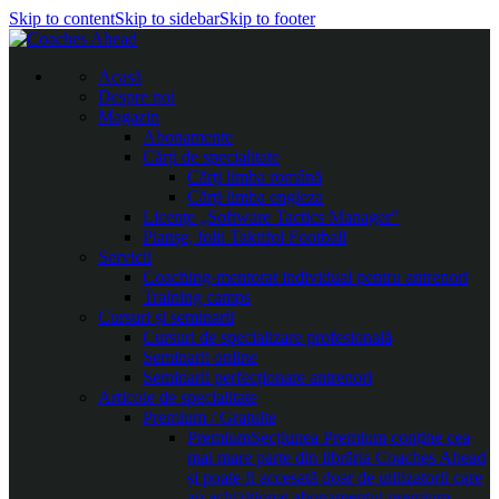
Skip to content
Skip to sidebar
Skip to footer
Acasă
Despre noi
Magazin
Abonamente
Cărți de specialitate
Cărți limba română
Cărți limba engleza
Licențe „Software Tactics Manager”
Planșe, folii Taktifol Football
Servicii
Coaching-mentorat individual pentru antrenori
Training camps
Cursuri și seminarii
Cursuri de specializare profesională
Seminarii online
Seminarii perfecționare antrenori
Articole de specialitate
Premium / Gratuite
Premium
Secțiunea Premium conține cea
mai mare parte din librăria Coaches Ahead
și poate fi accesată doar de utilizatorii care
au achiziționat abonamentul premium.