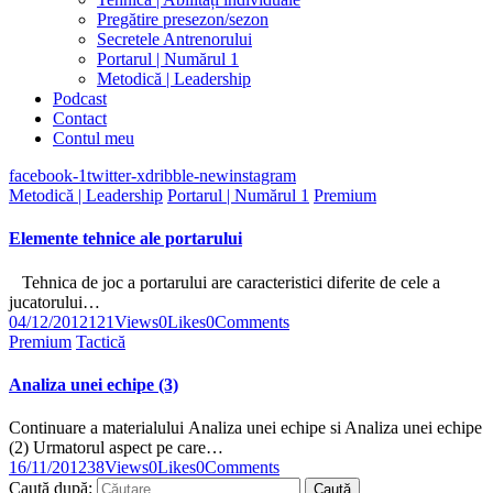
Pregătire presezon/sezon
Secretele Antrenorului
Portarul | Numărul 1
Metodică | Leadership
Podcast
Contact
Contul meu
facebook-1
twitter-x
dribble-new
instagram
Metodică | Leadership
Portarul | Numărul 1
Premium
Elemente tehnice ale portarului
Tehnica de joc a portarului are caracteristici diferite de cele a
jucatorului…
04/12/2012
121
Views
0
Likes
0
Comments
Premium
Tactică
Analiza unei echipe (3)
Continuare a materialului Analiza unei echipe si Analiza unei echipe
(2) Urmatorul aspect pe care…
16/11/2012
38
Views
0
Likes
0
Comments
Caută după: