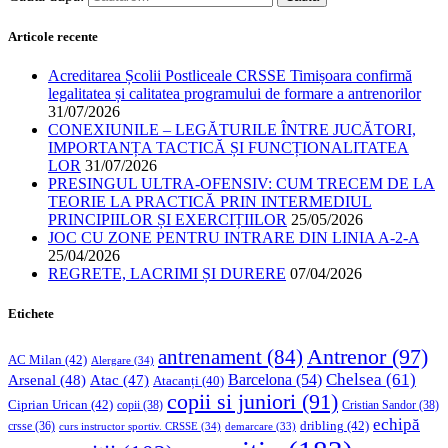
Articole recente
Acreditarea Școlii Postliceale CRSSE Timișoara confirmă
legalitatea și calitatea programului de formare a antrenorilor
31/07/2026
CONEXIUNILE – LEGĂTURILE ÎNTRE JUCĂTORI,
IMPORTANȚA TACTICĂ ȘI FUNCȚIONALITATEA
LOR
31/07/2026
PRESINGUL ULTRA-OFENSIV: CUM TRECEM DE LA
TEORIE LA PRACTICĂ PRIN INTERMEDIUL
PRINCIPIILOR ȘI EXERCIȚIILOR
25/05/2026
JOC CU ZONE PENTRU INTRARE DIN LINIA A-2-A
25/04/2026
REGRETE, LACRIMI ȘI DURERE
07/04/2026
Etichete
Antrenor
(97)
antrenament
(84)
AC Milan
(42)
Alergare
(34)
Chelsea
(61)
Barcelona
(54)
Arsenal
(48)
Atac
(47)
Atacanți
(40)
copii si juniori
(91)
Ciprian Urican
(42)
copii
(38)
Cristian Sandor
(38)
echipă
dribling
(42)
crsse
(36)
curs instructor sportiv. CRSSE
(34)
demarcare
(33)