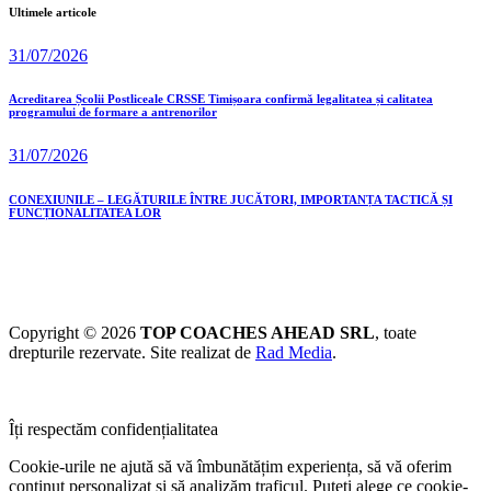
Ultimele articole
31/07/2026
Acreditarea Școlii Postliceale CRSSE Timișoara confirmă legalitatea și calitatea
programului de formare a antrenorilor
31/07/2026
CONEXIUNILE – LEGĂTURILE ÎNTRE JUCĂTORI, IMPORTANȚA TACTICĂ ȘI
FUNCȚIONALITATEA LOR
Copyright © 2026
TOP COACHES AHEAD SRL
, toate
drepturile rezervate. Site realizat de
Rad Media
.
Îți respectăm confidențialitatea
Cookie-urile ne ajută să vă îmbunătățim experiența, să vă oferim
conținut personalizat și să analizăm traficul. Puteți alege ce cookie-