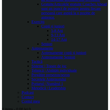
Gratuite
Articolele gratuite Coaches Ahead
sunt un punct de pornire pentru fiecare
persoană care aspiră la o poziție de
antrenor.
Exerciții
Copii și juniori
5-8 Ani
9-13 Ani
14-17 Ani
Seniori
Antrenamente
Antrenamente copii și juniori
Antrenamente Seniori
Tactică
Sisteme | Trasee de joc
Tehnică | Abilități individuale
Pregătire presezon/sezon
Secretele Antrenorului
Portarul | Numărul 1
Metodică | Leadership
Podcast
Contact
Contul meu
0 items
-
0.00 lei
0