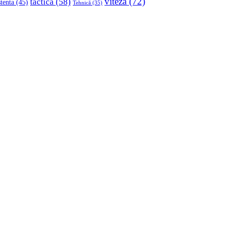
viteza
(72)
tactica
(58)
stenta
(45)
Tehnică
(35)