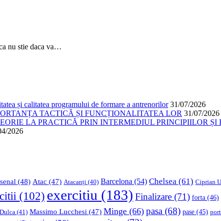
ca nu stie daca va…
atea și calitatea programului de formare a antrenorilor
31/07/2026
PORTANȚA TACTICĂ ȘI FUNCȚIONALITATEA LOR
31/07/2026
ORIE LA PRACTICĂ PRIN INTERMEDIUL PRINCIPIILOR ȘI 
04/2026
Chelsea
(61)
Barcelona
(54)
senal
(48)
Atac
(47)
Ciprian U
Atacanți
(40)
exercitiu
(183)
citii
(102)
Finalizare
(71)
forta
(46)
pasa
(68)
Minge
(66)
Massimo Lucchesi
(47)
 Dulca
(41)
pase
(45)
port