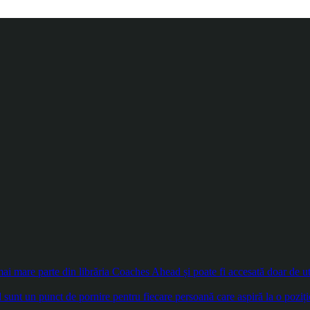
 mare parte din librăria Coaches Ahead și poate fi accesată doar de util
sunt un punct de pornire pentru fiecare persoană care aspiră la o poziți