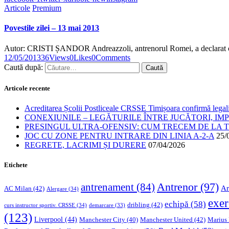
Articole
Premium
Povestile zilei – 13 mai 2013
Autor: CRISTI ȘANDOR Andreazzoli, antrenorul Romei, a declarat 
12/05/2013
36
Views
0
Likes
0
Comments
Caută după:
Articole recente
Acreditarea Școlii Postliceale CRSSE Timișoara confirmă legalit
CONEXIUNILE – LEGĂTURILE ÎNTRE JUCĂTORI, IM
PRESINGUL ULTRA-OFENSIV: CUM TRECEM DE LA TE
JOC CU ZONE PENTRU INTRARE DIN LINIA A-2-A
25/
REGRETE, LACRIMI ȘI DURERE
07/04/2026
Etichete
Antrenor
(97)
antrenament
(84)
Ar
AC Milan
(42)
Alergare
(34)
exer
echipă
(58)
dribling
(42)
curs instructor sportiv. CRSSE
(34)
demarcare
(33)
(123)
Liverpool
(44)
Manchester United
(42)
Marius
Manchester City
(40)