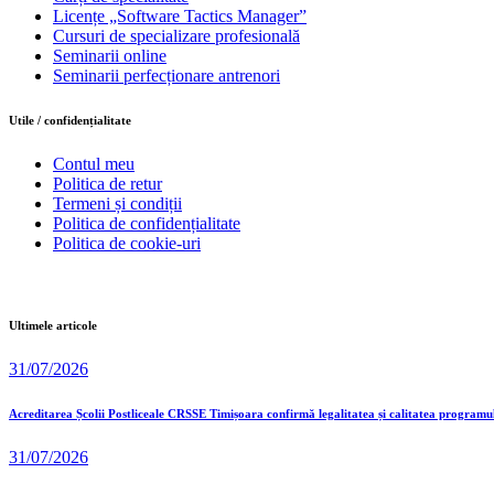
Licențe „Software Tactics Manager”
Cursuri de specializare profesională
Seminarii online
Seminarii perfecționare antrenori
Utile / confidențialitate
Contul meu
Politica de retur
Termeni și condiții
Politica de confidențialitate
Politica de cookie-uri
Ultimele articole
31/07/2026
Acreditarea Școlii Postliceale CRSSE Timișoara confirmă legalitatea și calitatea programu
31/07/2026