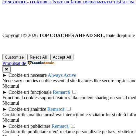
CONEXIUNILE – LEGĂTURILE ÎNTRE JUCĂTORI, IMPORTANȚA TACTICĂ ȘI FUN
Copyright © 2026
TOP COACHES AHEAD SRL
, toate drepturile
Customize
Reject All
Accept All
Propulsat de
✖
►
Cookie-uri necesare
Always Active
Necessary cookies enable essential site features like secure log-ins a
Niciunul
►
Cookie-uri funcționale
Remarcă
Functional cookies support features like content sharing on social medi
Niciunul
►
Cookie-uri analitice
Remarcă
Cookie-urile analitice urmăresc interacțiunile vizitatorilor și oferă info
Niciunul
►
Cookie-uri publicitare
Remarcă
Cookie-urile publicitare oferă reclame personalizate pe baza vizitelor t