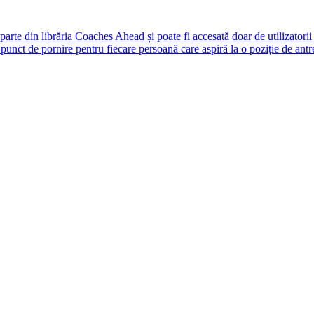
rte din librăria Coaches Ahead și poate fi accesată doar de utilizatori
unct de pornire pentru fiecare persoană care aspiră la o poziție de antr