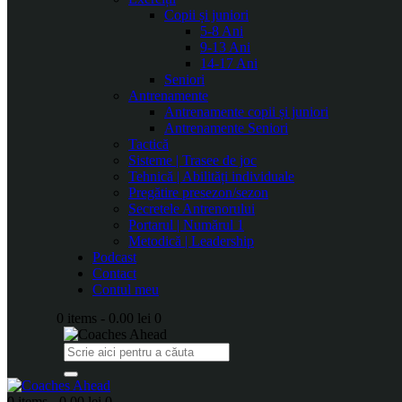
Copii și juniori
5-8 Ani
9-13 Ani
14-17 Ani
Seniori
Antrenamente
Antrenamente copii și juniori
Antrenamente Seniori
Tactică
Sisteme | Trasee de joc
Tehnică | Abilități individuale
Pregătire presezon/sezon
Secretele Antrenorului
Portarul | Numărul 1
Metodică | Leadership
Podcast
Contact
Contul meu
0 items
-
0.00 lei
0
0 items
-
0.00 lei
0