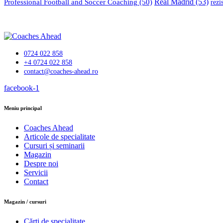
Professional Football and Soccer Coaching
(50)
Real Madrid
(53)
rezi
0724 022 858
+4 0724 022 858
contact@coaches-ahead.ro
facebook-1
Meniu principal
Coaches Ahead
Articole de specialitate
Cursuri și seminarii
Magazin
Despre noi
Servicii
Contact
Magazin / cursuri
Cărți de specialitate