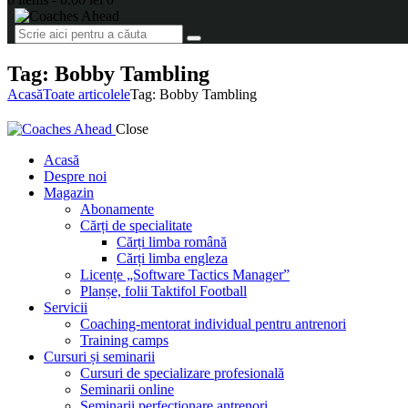
Tag: Bobby Tambling
Acasă
Toate articolele
Tag: Bobby Tambling
Close
Acasă
Despre noi
Magazin
Abonamente
Cărți de specialitate
Cărți limba română
Cărți limba engleza
Licențe „Software Tactics Manager”
Planșe, folii Taktifol Football
Servicii
Coaching-mentorat individual pentru antrenori
Training camps
Cursuri și seminarii
Cursuri de specializare profesională
Seminarii online
Seminarii perfecționare antrenori