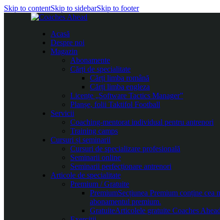
Skip to content
Skip to sidebar
Skip to footer
Acasă
Despre noi
Magazin
Abonamente
Cărți de specialitate
Cărți limba română
Cărți limba engleza
Licențe „Software Tactics Manager”
Planșe, folii Taktifol Football
Servicii
Coaching-mentorat individual pentru antrenori
Training camps
Cursuri și seminarii
Cursuri de specializare profesională
Seminarii online
Seminarii perfecționare antrenori
Articole de specialitate
Premium / Gratuite
Premium
Secțiunea Premium conține cea mai
abonamentul premium.
Gratuite
Articolele gratuite Coaches Ahead 
Exerciții