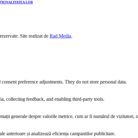
CȚIONALITATEA LOR
 rezervate. Site realizat de
Rad Media
.
nd consent preference adjustments. They do not store personal data.
a, collecting feedback, and enabling third-party tools.
rmații generale despre valorile metrice, cum ar fi numărul de vizitatori, ra
ale anterioare și analizează eficiența campaniilor publicitare.