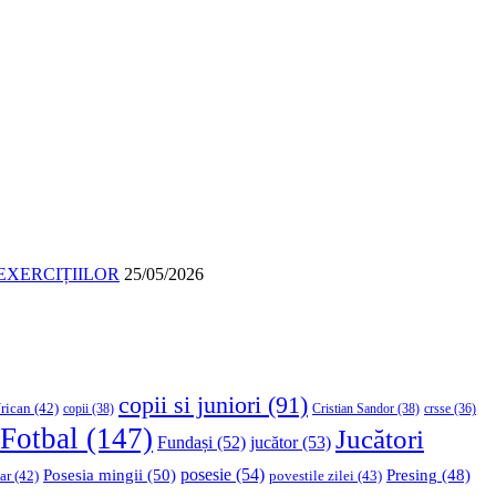
EXERCIȚIILOR
25/05/2026
copii si juniori
(91)
rican
(42)
copii
(38)
Cristian Sandor
(38)
crsse
(36)
Fotbal
(147)
Jucători
Fundași
(52)
jucător
(53)
Posesia mingii
(50)
posesie
(54)
Presing
(48)
ar
(42)
povestile zilei
(43)