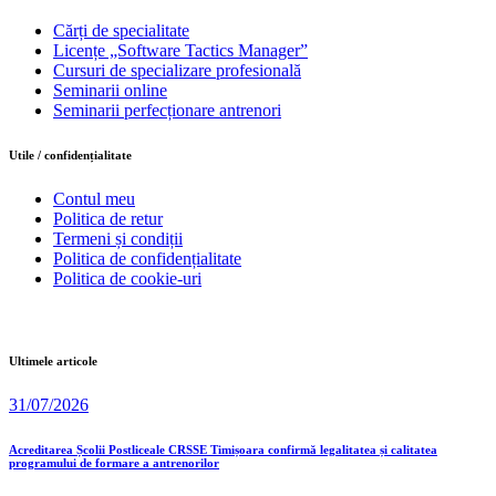
Cărți de specialitate
Licențe „Software Tactics Manager”
Cursuri de specializare profesională
Seminarii online
Seminarii perfecționare antrenori
Utile / confidențialitate
Contul meu
Politica de retur
Termeni și condiții
Politica de confidențialitate
Politica de cookie-uri
Ultimele articole
31/07/2026
Acreditarea Școlii Postliceale CRSSE Timișoara confirmă legalitatea și calitatea
programului de formare a antrenorilor