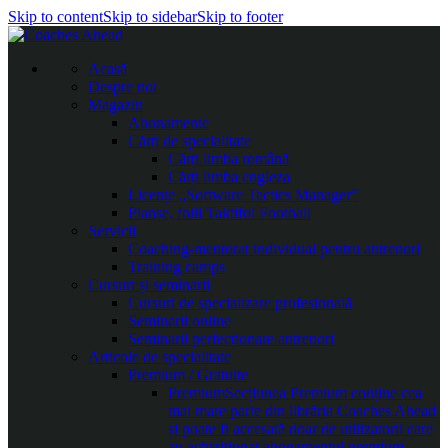
Skip to content
Skip to sidebar
Skip to footer
Acasă
Despre noi
Magazin
Abonamente
Cărți de specialitate
Cărți limba română
Cărți limba engleza
Licențe „Software Tactics Manager”
Planșe, folii Taktifol Football
Servicii
Coaching-mentorat individual pentru antrenori
Training camps
Cursuri și seminarii
Cursuri de specializare profesională
Seminarii online
Seminarii perfecționare antrenori
Articole de specialitate
Premium / Gratuite
Premium
Secțiunea Premium conține cea
mai mare parte din librăria Coaches Ahead
și poate fi accesată doar de utilizatorii care
au achiziționat abonamentul premium.