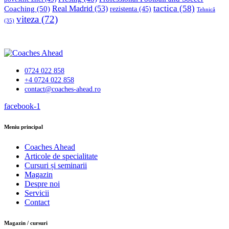
tactica
(58)
Coaching
(50)
Real Madrid
(53)
rezistenta
(45)
Tehnică
viteza
(72)
(35)
0724 022 858
+4 0724 022 858
contact@coaches-ahead.ro
facebook-1
Meniu principal
Coaches Ahead
Articole de specialitate
Cursuri și seminarii
Magazin
Despre noi
Servicii
Contact
Magazin / cursuri