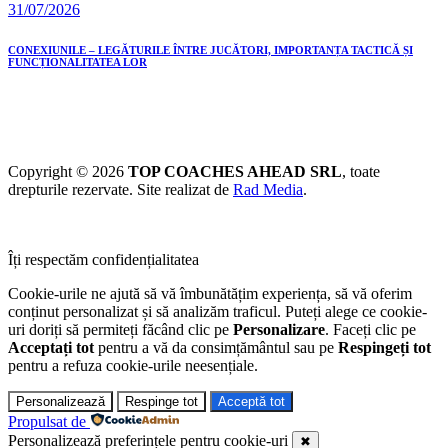
31/07/2026
CONEXIUNILE – LEGĂTURILE ÎNTRE JUCĂTORI, IMPORTANȚA TACTICĂ ȘI
FUNCȚIONALITATEA LOR
Copyright © 2026
TOP COACHES AHEAD SRL
, toate
drepturile rezervate. Site realizat de
Rad Media
.
Îți respectăm confidențialitatea
Cookie-urile ne ajută să vă îmbunătățim experiența, să vă oferim
conținut personalizat și să analizăm traficul. Puteți alege ce cookie-
uri doriți să permiteți făcând clic pe
Personalizare
. Faceți clic pe
Acceptați tot
pentru a vă da consimțământul sau pe
Respingeți tot
pentru a refuza cookie-urile neesențiale.
Personalizează
Respinge tot
Acceptă tot
Propulsat de
Personalizează preferințele pentru cookie-uri
✖