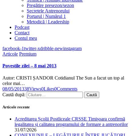
Pregătire presezon/sezon
Secretele Antrenorului
Portarul | Numărul 1
Metodică | Leadership
Podcast
Contact
Contul meu
facebook-1
twitter-x
dribble-new
instagram
Articole
Premium
Povestile zilei – 8 mai 2013
Autor: CRISTI ȘANDOR Cotidianul The Sun a facut un top al
celor mai…
08/05/2013
38
Views
0
Likes
0
Comments
Caută după:
Articole recente
Acreditarea Școlii Postliceale CRSSE Timișoara confirmă
legalitatea și calitatea programului de formare a antrenorilor
31/07/2026
CONEXIUNILE – LEGĂTURILE ÎNTRE JUCĂTORI,