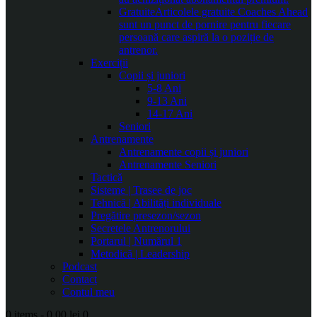
Gratuite
Articolele gratuite Coaches Ahead
sunt un punct de pornire pentru fiecare
persoană care aspiră la o poziție de
antrenor.
Exerciții
Copii și juniori
5-8 Ani
9-13 Ani
14-17 Ani
Seniori
Antrenamente
Antrenamente copii și juniori
Antrenamente Seniori
Tactică
Sisteme | Trasee de joc
Tehnică | Abilități individuale
Pregătire presezon/sezon
Secretele Antrenorului
Portarul | Numărul 1
Metodică | Leadership
Podcast
Contact
Contul meu
0 items
-
0.00 lei
0