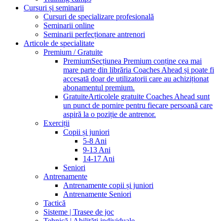
Cursuri și seminarii
Cursuri de specializare profesională
Seminarii online
Seminarii perfecționare antrenori
Articole de specialitate
Premium / Gratuite
Premium
Secțiunea Premium conține cea mai
mare parte din librăria Coaches Ahead și poate fi
accesată doar de utilizatorii care au achiziționat
abonamentul premium.
Gratuite
Articolele gratuite Coaches Ahead sunt
un punct de pornire pentru fiecare persoană care
aspiră la o poziție de antrenor.
Exerciții
Copii și juniori
5-8 Ani
9-13 Ani
14-17 Ani
Seniori
Antrenamente
Antrenamente copii și juniori
Antrenamente Seniori
Tactică
Sisteme | Trasee de joc
Tehnică | Abilități individuale