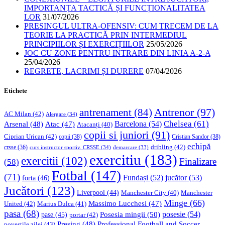
IMPORTANȚA TACTICĂ ȘI FUNCȚIONALITATEA
LOR
31/07/2026
PRESINGUL ULTRA-OFENSIV: CUM TRECEM DE LA
TEORIE LA PRACTICĂ PRIN INTERMEDIUL
PRINCIPIILOR ȘI EXERCIȚIILOR
25/05/2026
JOC CU ZONE PENTRU INTRARE DIN LINIA A-2-A
25/04/2026
REGRETE, LACRIMI ȘI DURERE
07/04/2026
Etichete
Antrenor
(97)
antrenament
(84)
AC Milan
(42)
Alergare
(34)
Chelsea
(61)
Barcelona
(54)
Arsenal
(48)
Atac
(47)
Atacanți
(40)
copii si juniori
(91)
Ciprian Urican
(42)
copii
(38)
Cristian Sandor
(38)
echipă
dribling
(42)
crsse
(36)
curs instructor sportiv. CRSSE
(34)
demarcare
(33)
exercitiu
(183)
exercitii
(102)
Finalizare
(58)
Fotbal
(147)
(71)
Fundași
(52)
jucător
(53)
forta
(46)
Jucători
(123)
Liverpool
(44)
Manchester
Manchester City
(40)
Minge
(66)
Massimo Lucchesi
(47)
United
(42)
Marius Dulca
(41)
pasa
(68)
Posesia mingii
(50)
posesie
(54)
pase
(45)
portar
(42)
Professional Football and Soccer
Presing
(48)
povestile zilei
(43)