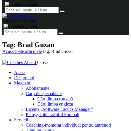
0 items
-
0.00 lei
0
Tag: Brad Guzan
Acasă
Toate articolele
Tag: Brad Guzan
Close
Acasă
Despre noi
Magazin
Abonamente
Cărți de specialitate
Cărți limba română
Cărți limba engleza
Licențe „Software Tactics Manager”
Planșe, folii Taktifol Football
Servicii
Coaching-mentorat individual pentru antrenori
Training camps