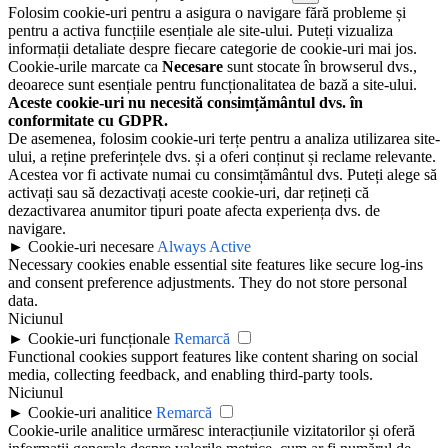
Folosim cookie-uri pentru a asigura o navigare fără probleme și
pentru a activa funcțiile esențiale ale site-ului. Puteți vizualiza
informații detaliate despre fiecare categorie de cookie-uri mai jos.
Cookie-urile marcate ca
Necesare
sunt stocate în browserul dvs.,
deoarece sunt esențiale pentru funcționalitatea de bază a site-ului.
Aceste cookie-uri nu necesită consimțământul dvs. în
conformitate cu GDPR.
De asemenea, folosim cookie-uri terțe pentru a analiza utilizarea site-
ului, a reține preferințele dvs. și a oferi conținut și reclame relevante.
Acestea vor fi activate numai cu consimțământul dvs. Puteți alege să
activați sau să dezactivați aceste cookie-uri, dar rețineți că
dezactivarea anumitor tipuri poate afecta experiența dvs. de
navigare.
►
Cookie-uri necesare
Always Active
Necessary cookies enable essential site features like secure log-ins
and consent preference adjustments. They do not store personal
data.
Niciunul
►
Cookie-uri funcționale
Remarcă
Functional cookies support features like content sharing on social
media, collecting feedback, and enabling third-party tools.
Niciunul
►
Cookie-uri analitice
Remarcă
Cookie-urile analitice urmăresc interacțiunile vizitatorilor și oferă