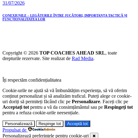
31/07/2026
CONEXIUNILE – LEGĂTURILE ÎNTRE JUCĂTORI, IMPORTANȚA TACTICĂ ȘI
FUNCȚIONALITATEA LOR
Copyright © 2026
TOP COACHES AHEAD SRL
, toate
drepturile rezervate. Site realizat de
Rad Media
.
Îți respectăm confidențialitatea
Cookie-urile ne ajută să vă îmbunătățim experiența, să vă oferim
conținut personalizat și să analizăm traficul. Puteți alege ce cookie-
uri doriți să permiteți făcând clic pe
Personalizare
. Faceți clic pe
Acceptați tot
pentru a vă da consimțământul sau pe
Respingeți tot
pentru a refuza cookie-urile neesențiale.
Personalizează
Respinge tot
Acceptă tot
Propulsat de
Personalizează preferințele pentru cookie-uri
✖