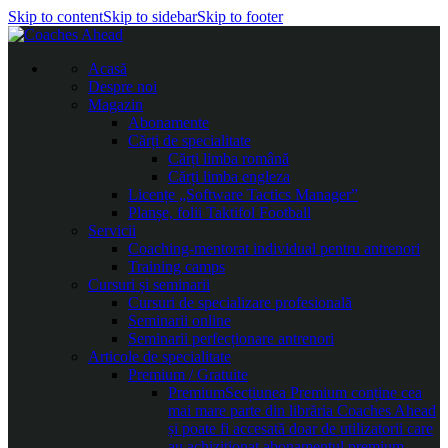
Skip to content
Skip to sidebar
Skip to footer
Acasă
Despre noi
Magazin
Abonamente
Cărți de specialitate
Cărți limba română
Cărți limba engleza
Licențe „Software Tactics Manager”
Planșe, folii Taktifol Football
Servicii
Coaching-mentorat individual pentru antrenori
Training camps
Cursuri și seminarii
Cursuri de specializare profesională
Seminarii online
Seminarii perfecționare antrenori
Articole de specialitate
Premium / Gratuite
Premium
Secțiunea Premium conține cea
mai mare parte din librăria Coaches Ahead
și poate fi accesată doar de utilizatorii care
au achiziționat abonamentul premium.