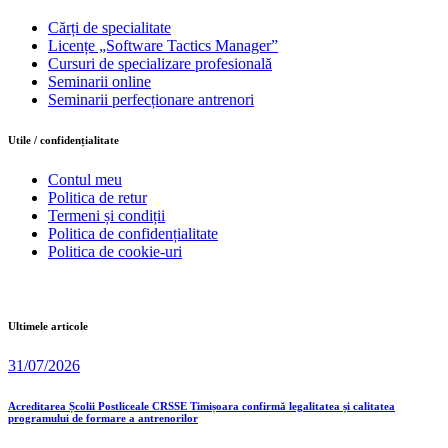
Cărți de specialitate
Licențe „Software Tactics Manager”
Cursuri de specializare profesională
Seminarii online
Seminarii perfecționare antrenori
Utile / confidențialitate
Contul meu
Politica de retur
Termeni și condiții
Politica de confidențialitate
Politica de cookie-uri
Ultimele articole
31/07/2026
Acreditarea Școlii Postliceale CRSSE Timișoara confirmă legalitatea și calitatea
programului de formare a antrenorilor