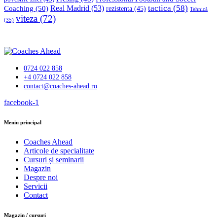
tactica
(58)
Coaching
(50)
Real Madrid
(53)
rezistenta
(45)
Tehnică
viteza
(72)
(35)
0724 022 858
+4 0724 022 858
contact@coaches-ahead.ro
facebook-1
Meniu principal
Coaches Ahead
Articole de specialitate
Cursuri și seminarii
Magazin
Despre noi
Servicii
Contact
Magazin / cursuri