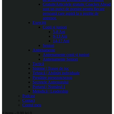
Gratuite
Articolele gratuite Coaches Ahead
sunt un punct de pornire pentru fiecare
persoană care aspiră la o poziție de
antrenor.
Exerciții
Copii și juniori
5-8 Ani
9-13 Ani
14-17 Ani
Seniori
Antrenamente
Antrenamente copii și juniori
Antrenamente Seniori
Tactică
Sisteme | Trasee de joc
Tehnică | Abilități individuale
Pregătire presezon/sezon
Secretele Antrenorului
Portarul | Numărul 1
Metodică | Leadership
Podcast
Contact
Contul meu
0 items
-
0.00 lei
0