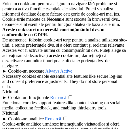
Folosim cookie-uri pentru a asigura o navigare fără probleme și
pentru a activa funcțiile esențiale ale site-ului. Puteți vizualiza
informații detaliate despre fiecare categorie de cookie-uri mai jos.
Cookie-urile marcate ca
Necesare
sunt stocate în browserul dvs.,
deoarece sunt esențiale pentru funcționalitatea de bază a site-ului.
Aceste cookie-uri nu necesită consimțământul dvs. în
conformitate cu GDPR.
De asemenea, folosim cookie-uri terțe pentru a analiza utilizarea site-
ului, a reține preferințele dvs. și a oferi conținut și reclame relevante.
Acestea vor fi activate numai cu consimțământul dvs. Puteți alege să
activați sau să dezactivați aceste cookie-uri, dar rețineți că
dezactivarea anumitor tipuri poate afecta experiența dvs. de
navigare.
►
Cookie-uri necesare
Always Active
Necessary cookies enable essential site features like secure log-ins
and consent preference adjustments. They do not store personal
data.
Niciunul
►
Cookie-uri funcționale
Remarcă
Functional cookies support features like content sharing on social
media, collecting feedback, and enabling third-party tools.
Niciunul
►
Cookie-uri analitice
Remarcă
Cookie-urile analitice urmăresc interacțiunile vizitatorilor și oferă