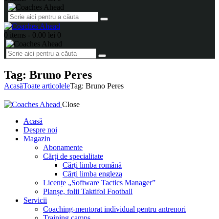
0 items
-
0.00 lei
0
Tag: Bruno Peres
Acasă
Toate articolele
Tag: Bruno Peres
Close
Acasă
Despre noi
Magazin
Abonamente
Cărți de specialitate
Cărți limba română
Cărți limba engleza
Licențe „Software Tactics Manager”
Planșe, folii Taktifol Football
Servicii
Coaching-mentorat individual pentru antrenori
Training camps