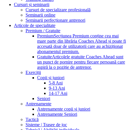
Cursuri și seminarii
Cursuri de specializare profesională
Seminarii online
Seminarii perfecționare antrenori
Articole de specialitate
Premium / Gratuite
Premium
Secțiunea Premium conține cea mai
mare parte din librăria Coaches Ahead și poate fi
accesată doar de utilizatorii care au achiziționat
abonamentul premium.
Gratuite
Articolele gratuite Coaches Ahead sunt
un punct de pornire pentru fiecare persoană care
aspiră la o poziție de antrenor.
Exerciții
Copii și juniori
5-8 Ani
9-13 Ani
14-17 Ani
Seniori
Antrenamente
Antrenamente copii și juniori
Antrenamente Seniori
Tactică
Sisteme | Trasee de joc
Tehnică | Abilități individuale