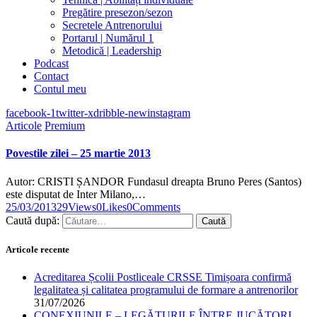
Pregătire presezon/sezon
Secretele Antrenorului
Portarul | Numărul 1
Metodică | Leadership
Podcast
Contact
Contul meu
facebook-1
twitter-x
dribble-new
instagram
Articole
Premium
Povestile zilei – 25 martie 2013
Autor: CRISTI ȘANDOR Fundasul dreapta Bruno Peres (Santos)
este disputat de Inter Milano,…
25/03/2013
29
Views
0
Likes
0
Comments
Caută după:
Articole recente
Acreditarea Școlii Postliceale CRSSE Timișoara confirmă
legalitatea și calitatea programului de formare a antrenorilor
31/07/2026
CONEXIUNILE – LEGĂTURILE ÎNTRE JUCĂTORI,