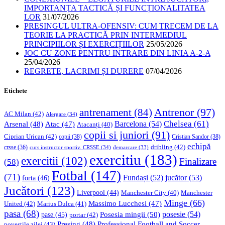
IMPORTANȚA TACTICĂ ȘI FUNCȚIONALITATEA
LOR
31/07/2026
PRESINGUL ULTRA-OFENSIV: CUM TRECEM DE LA
TEORIE LA PRACTICĂ PRIN INTERMEDIUL
PRINCIPIILOR ȘI EXERCIȚIILOR
25/05/2026
JOC CU ZONE PENTRU INTRARE DIN LINIA A-2-A
25/04/2026
REGRETE, LACRIMI ȘI DURERE
07/04/2026
Etichete
Antrenor
(97)
antrenament
(84)
AC Milan
(42)
Alergare
(34)
Chelsea
(61)
Barcelona
(54)
Arsenal
(48)
Atac
(47)
Atacanți
(40)
copii si juniori
(91)
Ciprian Urican
(42)
copii
(38)
Cristian Sandor
(38)
echipă
dribling
(42)
crsse
(36)
curs instructor sportiv. CRSSE
(34)
demarcare
(33)
exercitiu
(183)
exercitii
(102)
Finalizare
(58)
Fotbal
(147)
(71)
Fundași
(52)
jucător
(53)
forta
(46)
Jucători
(123)
Liverpool
(44)
Manchester
Manchester City
(40)
Minge
(66)
Massimo Lucchesi
(47)
United
(42)
Marius Dulca
(41)
pasa
(68)
Posesia mingii
(50)
posesie
(54)
pase
(45)
portar
(42)
Professional Football and Soccer
Presing
(48)
povestile zilei
(43)