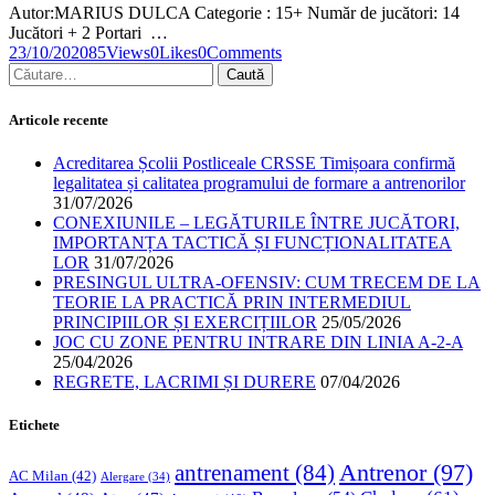
Autor:MARIUS DULCA Categorie : 15+ Număr de jucători: 14
Jucători + 2 Portari …
23/10/2020
85
Views
0
Likes
0
Comments
Articole recente
Acreditarea Școlii Postliceale CRSSE Timișoara confirmă
legalitatea și calitatea programului de formare a antrenorilor
31/07/2026
CONEXIUNILE – LEGĂTURILE ÎNTRE JUCĂTORI,
IMPORTANȚA TACTICĂ ȘI FUNCȚIONALITATEA
LOR
31/07/2026
PRESINGUL ULTRA-OFENSIV: CUM TRECEM DE LA
TEORIE LA PRACTICĂ PRIN INTERMEDIUL
PRINCIPIILOR ȘI EXERCIȚIILOR
25/05/2026
JOC CU ZONE PENTRU INTRARE DIN LINIA A-2-A
25/04/2026
REGRETE, LACRIMI ȘI DURERE
07/04/2026
Etichete
Antrenor
(97)
antrenament
(84)
AC Milan
(42)
Alergare
(34)