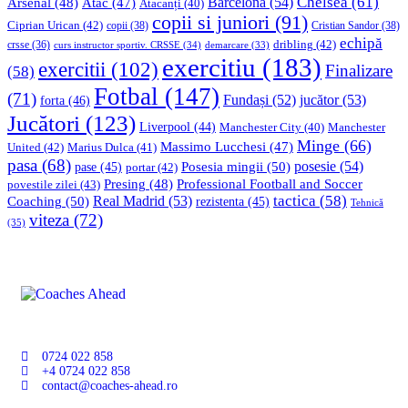
Chelsea
(61)
Barcelona
(54)
Arsenal
(48)
Atac
(47)
Atacanți
(40)
copii si juniori
(91)
Ciprian Urican
(42)
copii
(38)
Cristian Sandor
(38)
echipă
dribling
(42)
crsse
(36)
curs instructor sportiv. CRSSE
(34)
demarcare
(33)
exercitiu
(183)
exercitii
(102)
Finalizare
(58)
Fotbal
(147)
(71)
Fundași
(52)
jucător
(53)
forta
(46)
Jucători
(123)
Liverpool
(44)
Manchester
Manchester City
(40)
Minge
(66)
Massimo Lucchesi
(47)
United
(42)
Marius Dulca
(41)
pasa
(68)
Posesia mingii
(50)
posesie
(54)
pase
(45)
portar
(42)
Professional Football and Soccer
Presing
(48)
povestile zilei
(43)
tactica
(58)
Coaching
(50)
Real Madrid
(53)
rezistenta
(45)
Tehnică
viteza
(72)
(35)
0724 022 858
+4 0724 022 858
contact@coaches-ahead.ro