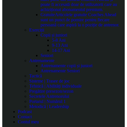
poate fi accesată doar de utilizatorii care au
achiziționat abonamentul premium.
Gratuite
Articolele gratuite Coaches Ahead
sunt un punct de pornire pentru fiecare
persoană care aspiră la o poziție de antrenor.
Exerciții
Copii și juniori
5-8 Ani
9-13 Ani
14-17 Ani
Seniori
Antrenamente
Antrenamente copii și juniori
Antrenamente Seniori
Tactică
Sisteme | Trasee de joc
Tehnică | Abilități individuale
Pregătire presezon/sezon
Secretele Antrenorului
Portarul | Numărul 1
Metodică | Leadership
Podcast
Contact
Contul meu