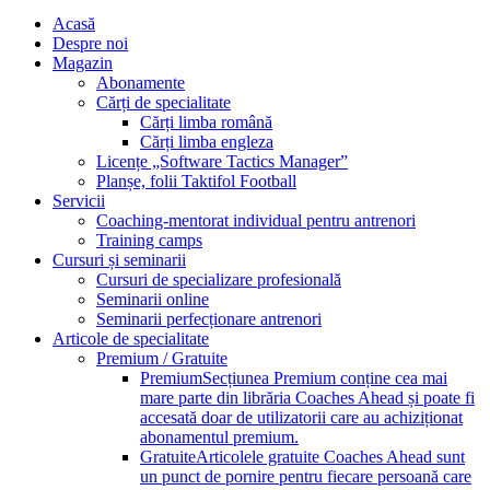
Acasă
Despre noi
Magazin
Abonamente
Cărți de specialitate
Cărți limba română
Cărți limba engleza
Licențe „Software Tactics Manager”
Planșe, folii Taktifol Football
Servicii
Coaching-mentorat individual pentru antrenori
Training camps
Cursuri și seminarii
Cursuri de specializare profesională
Seminarii online
Seminarii perfecționare antrenori
Articole de specialitate
Premium / Gratuite
Premium
Secțiunea Premium conține cea mai
mare parte din librăria Coaches Ahead și poate fi
accesată doar de utilizatorii care au achiziționat
abonamentul premium.
Gratuite
Articolele gratuite Coaches Ahead sunt
un punct de pornire pentru fiecare persoană care