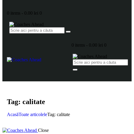
0 items
-
0.00 lei
0
0 items
-
0.00 lei
0
Tag: calitate
Acasă
Toate articolele
Tag: calitate
Close