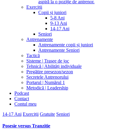
aspiră la o poziție de antrenor.
Exerciții
Copii și juniori
5-8 Ani
9-13 Ani
14-17 Ani
Seniori
Antrenamente
Antrenamente copii și juniori
Antrenamente Seniori
Tactică
Sisteme | Trasee de joc
Tehnică | Abilități individuale
Pregătire presezon/sezon
Secretele Antrenorului
Portarul | Numărul 1
Metodică | Leadership
Podcast
Contact
Contul meu
14-17 Ani
Exerciții
Gratuite
Seniori
Posesie versus Tranzitie