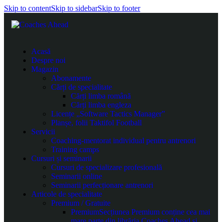
Skip to content
Skip to sidebar
Skip to footer
Acasă
Despre noi
Magazin
Abonamente
Cărți de specialitate
Cărți limba română
Cărți limba engleza
Licențe „Software Tactics Manager”
Planșe, folii Taktifol Football
Servicii
Coaching-mentorat individual pentru antrenori
Training camps
Cursuri și seminarii
Cursuri de specializare profesională
Seminarii online
Seminarii perfecționare antrenori
Articole de specialitate
Premium / Gratuite
Premium
Secțiunea Premium conține cea mai
mare parte din librăria Coaches Ahead și