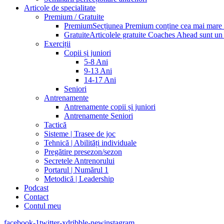
Articole de specialitate
Premium / Gratuite
Premium
Secțiunea Premium conține cea mai mare pa
Gratuite
Articolele gratuite Coaches Ahead sunt un p
Exerciții
Copii și juniori
5-8 Ani
9-13 Ani
14-17 Ani
Seniori
Antrenamente
Antrenamente copii și juniori
Antrenamente Seniori
Tactică
Sisteme | Trasee de joc
Tehnică | Abilități individuale
Pregătire presezon/sezon
Secretele Antrenorului
Portarul | Numărul 1
Metodică | Leadership
Podcast
Contact
Contul meu
facebook-1
twitter-x
dribble-new
instagram