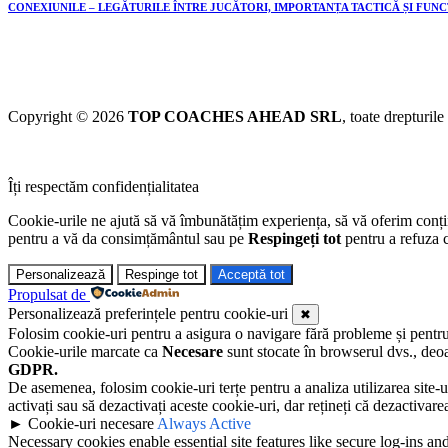
CONEXIUNILE – LEGĂTURILE ÎNTRE JUCĂTORI, IMPORTANȚA TACTICĂ ȘI FUN
Copyright © 2026
TOP COACHES AHEAD SRL
, toate drepturile
Îți respectăm confidențialitatea
Cookie-urile ne ajută să vă îmbunătățim experiența, să vă oferim conținu
pentru a vă da consimțământul sau pe
Respingeți tot
pentru a refuza c
Personalizează
Respinge tot
Acceptă tot
Propulsat de
Personalizează preferințele pentru cookie-uri
✖
Folosim cookie-uri pentru a asigura o navigare fără probleme și pentru a 
Cookie-urile marcate ca
Necesare
sunt stocate în browserul dvs., deoa
GDPR.
De asemenea, folosim cookie-uri terțe pentru a analiza utilizarea site-u
activați sau să dezactivați aceste cookie-uri, dar rețineți că dezactivar
►
Cookie-uri necesare
Always Active
Necessary cookies enable essential site features like secure log-ins a