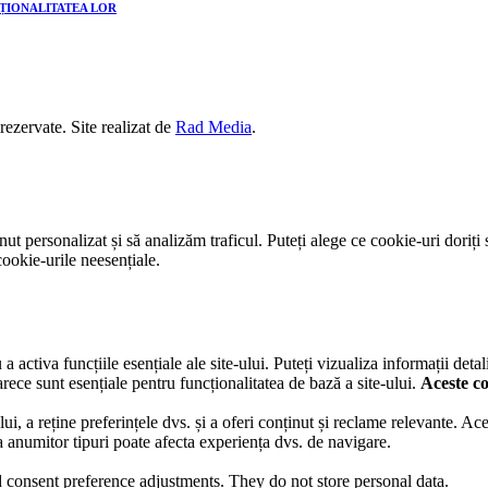
CȚIONALITATEA LOR
 rezervate. Site realizat de
Rad Media
.
t personalizat și să analizăm traficul. Puteți alege ce cookie-uri doriți 
ookie-urile neesențiale.
activa funcțiile esențiale ale site-ului. Puteți vizualiza informații detal
rece sunt esențiale pentru funcționalitatea de bază a site-ului.
Aceste co
lui, a reține preferințele dvs. și a oferi conținut și reclame relevante. A
ea anumitor tipuri poate afecta experiența dvs. de navigare.
nd consent preference adjustments. They do not store personal data.