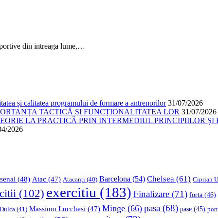
 sportive din intreaga lume,…
atea și calitatea programului de formare a antrenorilor
31/07/2026
PORTANȚA TACTICĂ ȘI FUNCȚIONALITATEA LOR
31/07/2026
ORIE LA PRACTICĂ PRIN INTERMEDIUL PRINCIPIILOR ȘI 
04/2026
Chelsea
(61)
Barcelona
(54)
senal
(48)
Atac
(47)
Ciprian U
Atacanți
(40)
exercitiu
(183)
citii
(102)
Finalizare
(71)
forta
(46)
pasa
(68)
Minge
(66)
Massimo Lucchesi
(47)
 Dulca
(41)
pase
(45)
port