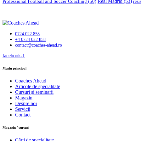
Professional Football and Soccer Coaching
(50)
Real Madrid
(53)
rezi
0724 022 858
+4 0724 022 858
contact@coaches-ahead.ro
facebook-1
Meniu principal
Coaches Ahead
Articole de specialitate
Cursuri și seminarii
Magazin
Despre noi
Servicii
Contact
Magazin / cursuri
Cărți de specialitate