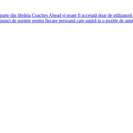
rte din librăria Coaches Ahead și poate fi accesată doar de utilizatori
unct de pornire pentru fiecare persoană care aspiră la o poziție de antr