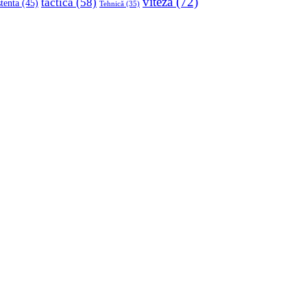
viteza
(72)
tactica
(58)
stenta
(45)
Tehnică
(35)