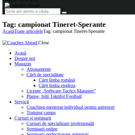
Tag: campionat Tineret-Sperante
Acasă
Toate articolele
Tag: campionat Tineret-Sperante
Close
Acasă
Despre noi
Magazin
Abonamente
Cărți de specialitate
Cărți limba română
Cărți limba engleza
Licențe „Software Tactics Manager”
Planșe, folii Taktifol Football
Servicii
Coaching-mentorat individual pentru antrenori
Training camps
Cursuri și seminarii
Cursuri de specializare profesională
Seminarii online
Seminarii perfecționare antrenori