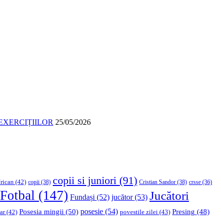
EXERCIȚIILOR
25/05/2026
copii si juniori
(91)
rican
(42)
copii
(38)
Cristian Sandor
(38)
crsse
(36)
Fotbal
(147)
Jucători
Fundași
(52)
jucător
(53)
Posesia mingii
(50)
posesie
(54)
Presing
(48)
ar
(42)
povestile zilei
(43)