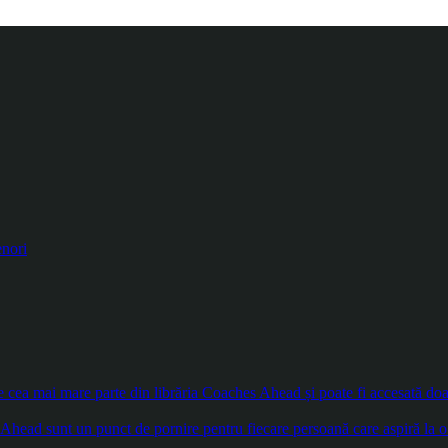
enori
ea mai mare parte din librăria Coaches Ahead și poate fi accesată doar d
Ahead sunt un punct de pornire pentru fiecare persoană care aspiră la o 