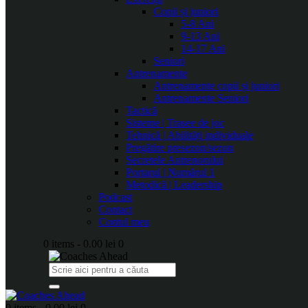
Copii și juniori
5-8 Ani
9-13 Ani
14-17 Ani
Seniori
Antrenamente
Antrenamente copii și juniori
Antrenamente Seniori
Tactică
Sisteme | Trasee de joc
Tehnică | Abilități individuale
Pregătire presezon/sezon
Secretele Antrenorului
Portarul | Numărul 1
Metodică | Leadership
Podcast
Contact
Contul meu
0 items
-
0.00 lei
0
0 items
-
0.00 lei
0