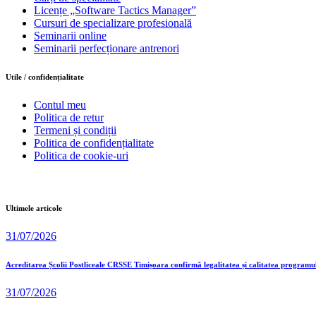
Licențe „Software Tactics Manager”
Cursuri de specializare profesională
Seminarii online
Seminarii perfecționare antrenori
Utile / confidențialitate
Contul meu
Politica de retur
Termeni și condiții
Politica de confidențialitate
Politica de cookie-uri
Ultimele articole
31/07/2026
Acreditarea Școlii Postliceale CRSSE Timișoara confirmă legalitatea și calitatea programu
31/07/2026