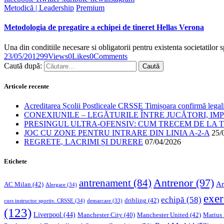
Metodică | Leadership
Premium
Metodologia de pregatire a echipei de tineret Hellas Verona
Una din conditiile necesare si obligatorii pentru existenta societatilor
23/05/2012
99
Views
0
Likes
0
Comments
Caută după:
Articole recente
Acreditarea Școlii Postliceale CRSSE Timișoara confirmă legalit
CONEXIUNILE – LEGĂTURILE ÎNTRE JUCĂTORI, IM
PRESINGUL ULTRA-OFENSIV: CUM TRECEM DE LA TE
JOC CU ZONE PENTRU INTRARE DIN LINIA A-2-A
25/
REGRETE, LACRIMI ȘI DURERE
07/04/2026
Etichete
Antrenor
(97)
antrenament
(84)
Ar
AC Milan
(42)
Alergare
(34)
exer
echipă
(58)
dribling
(42)
curs instructor sportiv. CRSSE
(34)
demarcare
(33)
(123)
Liverpool
(44)
Manchester United
(42)
Marius
Manchester City
(40)