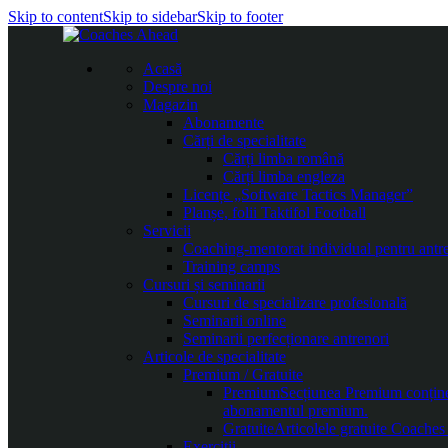
Skip to content
Skip to sidebar
Skip to footer
Acasă
Despre noi
Magazin
Abonamente
Cărți de specialitate
Cărți limba română
Cărți limba engleza
Licențe „Software Tactics Manager”
Planșe, folii Taktifol Football
Servicii
Coaching-mentorat individual pentru antr
Training camps
Cursuri și seminarii
Cursuri de specializare profesională
Seminarii online
Seminarii perfecționare antrenori
Articole de specialitate
Premium / Gratuite
Premium
Secțiunea Premium conține c
abonamentul premium.
Gratuite
Articolele gratuite Coaches 
Exerciții