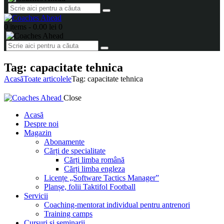
0 items
-
0.00 lei
0
Tag: capacitate tehnica
Acasă
Toate articolele
Tag: capacitate tehnica
Close
Acasă
Despre noi
Magazin
Abonamente
Cărți de specialitate
Cărți limba română
Cărți limba engleza
Licențe „Software Tactics Manager”
Planșe, folii Taktifol Football
Servicii
Coaching-mentorat individual pentru antrenori
Training camps
Cursuri și seminarii