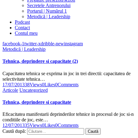
Secretele Antrenorului
Portarul | Numărul 1
Metodică | Leadership
Podcast
Contact
Contul meu
facebook-1
twitter-x
dribble-new
instagram
Metodică | Leadership
Tehnica, deprindere si capacitate (2)
Capacitatea tehnica se exprima in joc in trei directii: capacitatea de
selectivitate tehnica…
17/07/2013
38
Views
0
Likes
0
Comments
Articole
Uncategorized
Tehnica, deprindere si capacitate
Eficacitatea manifestarii deprinderilor tehnice in procesul de joc si-n
conditiile de joc, este…
12/07/2013
35
Views
0
Likes
0
Comments
Caută după: