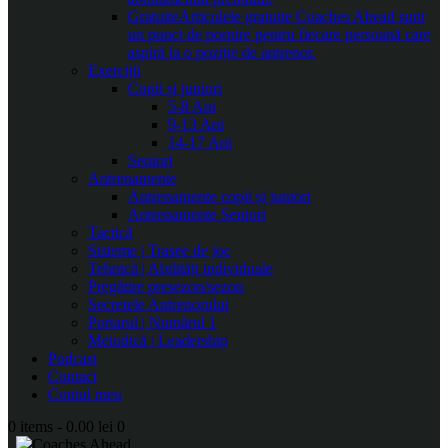
Gratuite
Articolele gratuite Coaches Ahead sunt
un punct de pornire pentru fiecare persoană care
aspiră la o poziție de antrenor.
Exerciții
Copii și juniori
5-8 Ani
9-13 Ani
14-17 Ani
Seniori
Antrenamente
Antrenamente copii și juniori
Antrenamente Seniori
Tactică
Sisteme | Trasee de joc
Tehnică | Abilități individuale
Pregătire presezon/sezon
Secretele Antrenorului
Portarul | Numărul 1
Metodică | Leadership
Podcast
Contact
Contul meu
0 items
-
0.00 lei
0