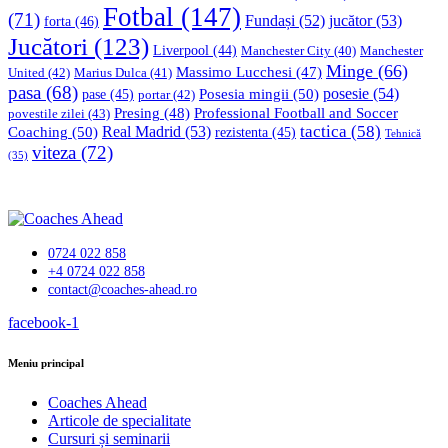
Fotbal
(147)
(71)
Fundași
(52)
jucător
(53)
forta
(46)
Jucători
(123)
Liverpool
(44)
Manchester
Manchester City
(40)
Minge
(66)
Massimo Lucchesi
(47)
United
(42)
Marius Dulca
(41)
pasa
(68)
Posesia mingii
(50)
posesie
(54)
pase
(45)
portar
(42)
Professional Football and Soccer
Presing
(48)
povestile zilei
(43)
tactica
(58)
Coaching
(50)
Real Madrid
(53)
rezistenta
(45)
Tehnică
viteza
(72)
(35)
0724 022 858
+4 0724 022 858
contact@coaches-ahead.ro
facebook-1
Meniu principal
Coaches Ahead
Articole de specialitate
Cursuri și seminarii