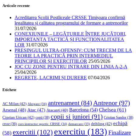
Articole recente
Acreditarea Școlii Postliceale CRSSE Timișoara confirmă
legalitatea și calitatea programului de formare a antrenorilor
31/07/2026
CONEXIUNILE – LEGĂTURILE ÎNTRE JUCĂTORI,
IMPORTANȚA TACTICĂ ȘI FUNCȚIONALITATEA
LOR
31/07/2026
PRESINGUL ULTRA-OFENSIV: CUM TRECEM DE LA
TEORIE LA PRACTICĂ PRIN INTERMEDIUL
PRINCIPIILOR ȘI EXERCIȚIILOR
25/05/2026
JOC CU ZONE PENTRU INTRARE DIN LINIA A-2-A
25/04/2026
REGRETE, LACRIMI ȘI DURERE
07/04/2026
Etichete
Antrenor
(97)
antrenament
(84)
AC Milan
(42)
Alergare
(34)
Chelsea
(61)
Barcelona
(54)
Arsenal
(48)
Atac
(47)
Atacanți
(40)
copii si juniori
(91)
Ciprian Urican
(42)
copii
(38)
Cristian Sandor
(38)
echipă
dribling
(42)
crsse
(36)
curs instructor sportiv. CRSSE
(34)
demarcare
(33)
exercitiu
(183)
exercitii
(102)
Finalizare
(58)