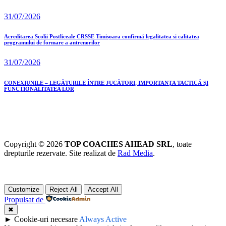
31/07/2026
Acreditarea Școlii Postliceale CRSSE Timișoara confirmă legalitatea și calitatea
programului de formare a antrenorilor
31/07/2026
CONEXIUNILE – LEGĂTURILE ÎNTRE JUCĂTORI, IMPORTANȚA TACTICĂ ȘI
FUNCȚIONALITATEA LOR
Copyright © 2026
TOP COACHES AHEAD SRL
, toate
drepturile rezervate. Site realizat de
Rad Media
.
Customize
Reject All
Accept All
Propulsat de
✖
►
Cookie-uri necesare
Always Active