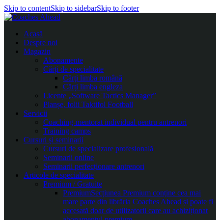
Skip to content
Skip to sidebar
Skip to footer
Acasă
Despre noi
Magazin
Abonamente
Cărți de specialitate
Cărți limba română
Cărți limba engleza
Licențe „Software Tactics Manager”
Planșe, folii Taktifol Football
Servicii
Coaching-mentorat individual pentru antrenori
Training camps
Cursuri și seminarii
Cursuri de specializare profesională
Seminarii online
Seminarii perfecționare antrenori
Articole de specialitate
Premium / Gratuite
Premium
Secțiunea Premium conține cea mai
mare parte din librăria Coaches Ahead și poate fi
accesată doar de utilizatorii care au achiziționat
abonamentul premium.