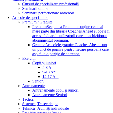
Cursuri de specializare profesională
Seminarii online
Seminarii perfecționare antrenori
Articole de specialitate
Premium / Gratuite
Premium
Secțiunea Premium conține cea mai
mare parte din librăria Coaches Ahead și poate fi
accesată doar de utilizatorii care au achiziționat
abonamentul premium.
Gratuite
Articolele gratuite Coaches Ahead sunt
un punct de pornire pentru fiecare persoană care
aspiră la o poziție de antrenor.
Exerciții
Copii și juniori
5-8 Ani
9-13 Ani
14-17 Ani
Seniori
Antrenamente
Antrenamente copii și juniori
Antrenamente Seniori
Tactică
Sisteme | Trasee de joc
Tehnică | Abilități individuale
Pregătire presezon/sezon