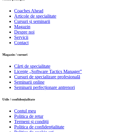
Coaches Ahead
Articole de specialitate
Cursuri și seminarii
Magazin
Despre noi
Servicii
Contact
Magazin / cursuri
Cărți de specialitate
Licențe „Software Tactics Manager”
Cursuri de specializare profesională
Seminarii online
Seminarii perfecționare antrenori
Utile / confidențialitate
Contul meu
Politica de retur
Termeni și condiții
Politica de confidențialitate