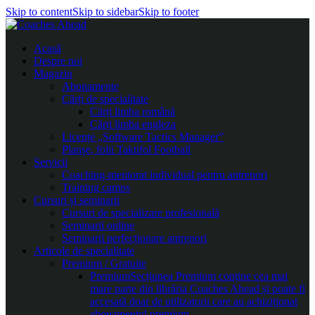
Skip to content
Skip to sidebar
Skip to footer
Acasă
Despre noi
Magazin
Abonamente
Cărți de specialitate
Cărți limba română
Cărți limba engleza
Licențe „Software Tactics Manager”
Planșe, folii Taktifol Football
Servicii
Coaching-mentorat individual pentru antrenori
Training camps
Cursuri și seminarii
Cursuri de specializare profesională
Seminarii online
Seminarii perfecționare antrenori
Articole de specialitate
Premium / Gratuite
Premium
Secțiunea Premium conține cea mai
mare parte din librăria Coaches Ahead și poate fi
accesată doar de utilizatorii care au achiziționat
abonamentul premium.