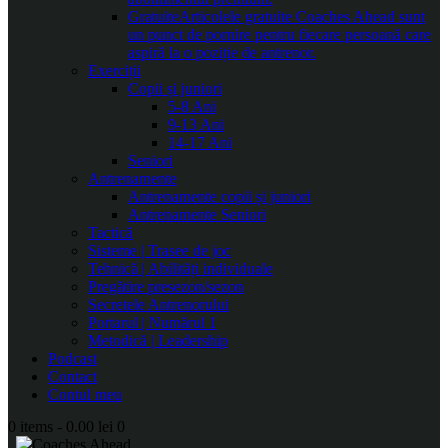
Gratuite
Articolele gratuite Coaches Ahead sunt
un punct de pornire pentru fiecare persoană care
aspiră la o poziție de antrenor.
Exerciții
Copii și juniori
5-8 Ani
9-13 Ani
14-17 Ani
Seniori
Antrenamente
Antrenamente copii și juniori
Antrenamente Seniori
Tactică
Sisteme | Trasee de joc
Tehnică | Abilități individuale
Pregătire presezon/sezon
Secretele Antrenorului
Portarul | Numărul 1
Metodică | Leadership
Podcast
Contact
Contul meu
0 items
-
0.00 lei
0