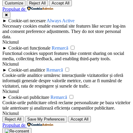
Customize
Reject All
Accept All
Propulsat de
✖
►
Cookie-uri necesare
Always Active
Necessary cookies enable essential site features like secure log-ins
and consent preference adjustments. They do not store personal
data.
Niciunul
►
Cookie-uri funcționale
Remarcă
Functional cookies support features like content sharing on social
media, collecting feedback, and enabling third-party tools.
Niciunul
►
Cookie-uri analitice
Remarcă
Cookie-urile analitice urmăresc interacțiunile vizitatorilor și oferă
informații generale despre valorile metrice, cum ar fi numărul de
vizitatori, rata de respingere și sursele de trafic.
Niciunul
►
Cookie-uri publicitare
Remarcă
Cookie-urile publicitare oferă reclame personalizate pe baza vizitelor
tale anterioare și analizează eficiența campaniilor publicitare.
Niciunul
Reject All
Save My Preferences
Accept All
Propulsat de