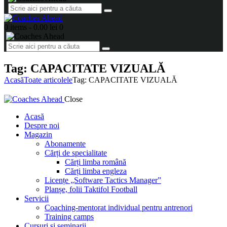
0 items
-
0.00 lei
0
Tag: CAPACITATE VIZUALĂ
Acasă
Toate articolele
Tag: CAPACITATE VIZUALĂ
Close
Acasă
Despre noi
Magazin
Abonamente
Cărți de specialitate
Cărți limba română
Cărți limba engleza
Licențe „Software Tactics Manager”
Planșe, folii Taktifol Football
Servicii
Coaching-mentorat individual pentru antrenori
Training camps
Cursuri și seminarii