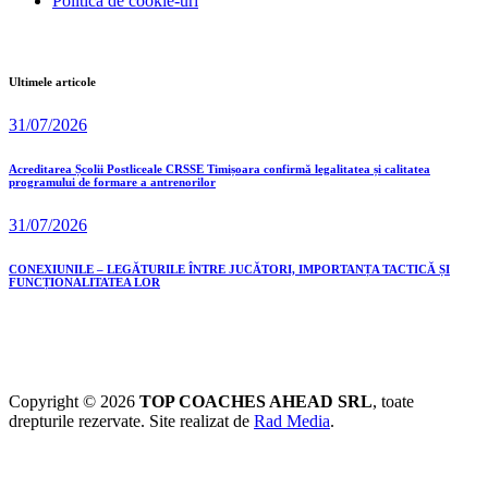
Politica de cookie-uri
Ultimele articole
31/07/2026
Acreditarea Școlii Postliceale CRSSE Timișoara confirmă legalitatea și calitatea
programului de formare a antrenorilor
31/07/2026
CONEXIUNILE – LEGĂTURILE ÎNTRE JUCĂTORI, IMPORTANȚA TACTICĂ ȘI
FUNCȚIONALITATEA LOR
Copyright © 2026
TOP COACHES AHEAD SRL
, toate
drepturile rezervate. Site realizat de
Rad Media
.