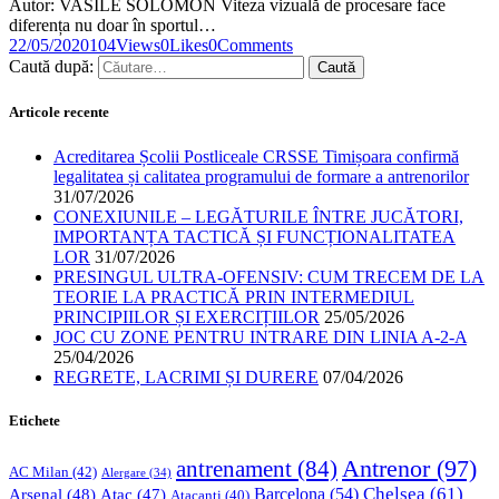
Autor: VASILE SOLOMON Viteza vizuală de procesare face
diferența nu doar în sportul…
22/05/2020
104
Views
0
Likes
0
Comments
Caută după:
Articole recente
Acreditarea Școlii Postliceale CRSSE Timișoara confirmă
legalitatea și calitatea programului de formare a antrenorilor
31/07/2026
CONEXIUNILE – LEGĂTURILE ÎNTRE JUCĂTORI,
IMPORTANȚA TACTICĂ ȘI FUNCȚIONALITATEA
LOR
31/07/2026
PRESINGUL ULTRA-OFENSIV: CUM TRECEM DE LA
TEORIE LA PRACTICĂ PRIN INTERMEDIUL
PRINCIPIILOR ȘI EXERCIȚIILOR
25/05/2026
JOC CU ZONE PENTRU INTRARE DIN LINIA A-2-A
25/04/2026
REGRETE, LACRIMI ȘI DURERE
07/04/2026
Etichete
Antrenor
(97)
antrenament
(84)
AC Milan
(42)
Alergare
(34)
Chelsea
(61)
Barcelona
(54)
Arsenal
(48)
Atac
(47)
Atacanți
(40)