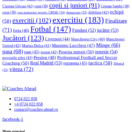
copii si juniori
(91)
Ciprian Urican
(42)
copii
(38)
Cristian Sandor
(38)
echipă
dribling
(42)
crsse
(36)
curs instructor sportiv. CRSSE
(34)
demarcare
(33)
exercitiu
(183)
exercitii
(102)
Finalizare
(58)
Fotbal
(147)
(71)
Fundași
(52)
jucător
(53)
forta
(46)
Jucători
(123)
Liverpool
(44)
Manchester
Manchester City
(40)
Minge
(66)
Massimo Lucchesi
(47)
United
(42)
Marius Dulca
(41)
pasa
(68)
Posesia mingii
(50)
posesie
(54)
pase
(45)
portar
(42)
Professional Football and Soccer
Presing
(48)
povestile zilei
(43)
tactica
(58)
Coaching
(50)
Real Madrid
(53)
rezistenta
(45)
Tehnică
viteza
(72)
(35)
0724 022 858
+4 0724 022 858
contact@coaches-ahead.ro
facebook-1
Meniu principal