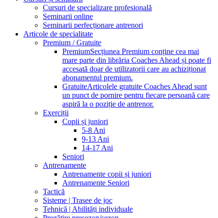
Cursuri de specializare profesională
Seminarii online
Seminarii perfecționare antrenori
Articole de specialitate
Premium / Gratuite
Premium
Secțiunea Premium conține cea mai
mare parte din librăria Coaches Ahead și poate fi
accesată doar de utilizatorii care au achiziționat
abonamentul premium.
Gratuite
Articolele gratuite Coaches Ahead sunt
un punct de pornire pentru fiecare persoană care
aspiră la o poziție de antrenor.
Exerciții
Copii și juniori
5-8 Ani
9-13 Ani
14-17 Ani
Seniori
Antrenamente
Antrenamente copii și juniori
Antrenamente Seniori
Tactică
Sisteme | Trasee de joc
Tehnică | Abilități individuale
Pregătire presezon/sezon