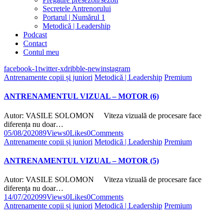
Secretele Antrenorului
Portarul | Numărul 1
Metodică | Leadership
Podcast
Contact
Contul meu
facebook-1
twitter-x
dribble-new
instagram
Antrenamente copii și juniori
Metodică | Leadership
Premium
ANTRENAMENTUL VIZUAL – MOTOR (6)
Autor: VASILE SOLOMON Viteza vizuală de procesare face
diferența nu doar…
05/08/2020
89
Views
0
Likes
0
Comments
Antrenamente copii și juniori
Metodică | Leadership
Premium
ANTRENAMENTUL VIZUAL – MOTOR (5)
Autor: VASILE SOLOMON Viteza vizuală de procesare face
diferența nu doar…
14/07/2020
99
Views
0
Likes
0
Comments
Antrenamente copii și juniori
Metodică | Leadership
Premium