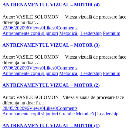
ANTRENAMENTUL VIZUAL – MOTOR (4)
Autor: VASILE SOLOMON Viteza vizuală de procesare face
diferența nu doar…
22/06/2020
96
Views
0
Likes
0
Comments
Antrenamente copii și juniori
Metodică | Leadership
Premium
ANTRENAMENTUL VIZUAL – MOTOR (3)
Autor: VASILE SOLOMON Viteza vizuală de procesare face
diferența nu doar…
07/06/2020
90
Views
0
Likes
0
Comments
Antrenamente copii și juniori
Metodică | Leadership
Premium
ANTRENAMENTUL VIZUAL – MOTOR (2)
Autor: VASILE SOLOMON Viteza vizuală de procesare face
diferența nu doar în…
28/05/2020
96
Views
0
Likes
0
Comments
Antrenamente copii și juniori
Gratuite
Metodică | Leadership
ANTRENAMENTUL VIZUAL – MOTOR (1)