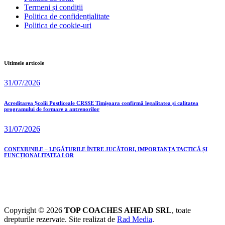
Termeni și condiții
Politica de confidențialitate
Politica de cookie-uri
Ultimele articole
31/07/2026
Acreditarea Școlii Postliceale CRSSE Timișoara confirmă legalitatea și calitatea
programului de formare a antrenorilor
31/07/2026
CONEXIUNILE – LEGĂTURILE ÎNTRE JUCĂTORI, IMPORTANȚA TACTICĂ ȘI
FUNCȚIONALITATEA LOR
Copyright © 2026
TOP COACHES AHEAD SRL
, toate
drepturile rezervate. Site realizat de
Rad Media
.