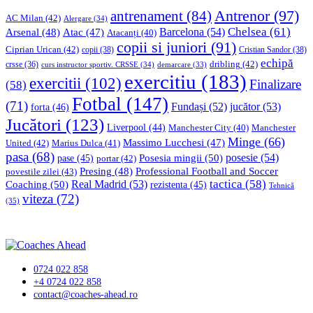
Antrenor
(97)
antrenament
(84)
AC Milan
(42)
Alergare
(34)
Chelsea
(61)
Barcelona
(54)
Arsenal
(48)
Atac
(47)
Atacanți
(40)
copii si juniori
(91)
Ciprian Urican
(42)
copii
(38)
Cristian Sandor
(38)
echipă
dribling
(42)
crsse
(36)
curs instructor sportiv. CRSSE
(34)
demarcare
(33)
exercitiu
(183)
exercitii
(102)
Finalizare
(58)
Fotbal
(147)
(71)
Fundași
(52)
jucător
(53)
forta
(46)
Jucători
(123)
Liverpool
(44)
Manchester
Manchester City
(40)
Minge
(66)
Massimo Lucchesi
(47)
United
(42)
Marius Dulca
(41)
pasa
(68)
Posesia mingii
(50)
posesie
(54)
pase
(45)
portar
(42)
Professional Football and Soccer
Presing
(48)
povestile zilei
(43)
tactica
(58)
Coaching
(50)
Real Madrid
(53)
rezistenta
(45)
Tehnică
viteza
(72)
(35)
0724 022 858
+4 0724 022 858
contact@coaches-ahead.ro