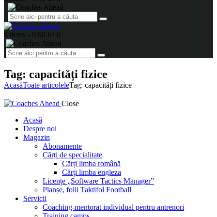
0 items
-
0.00 lei
0
Tag: capacități fizice
Acasă
Toate articolele
Tag: capacități fizice
Close
Acasă
Despre noi
Magazin
Abonamente
Cărți de specialitate
Cărți limba română
Cărți limba engleza
Licențe „Software Tactics Manager”
Planșe, folii Taktifol Football
Servicii
Coaching-mentorat individual pentru antrenori
Training camps