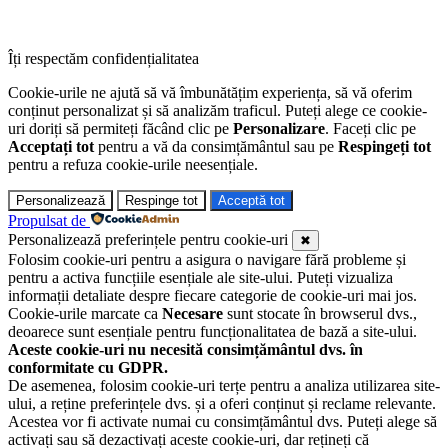
Îți respectăm confidențialitatea
Cookie-urile ne ajută să vă îmbunătățim experiența, să vă oferim
conținut personalizat și să analizăm traficul. Puteți alege ce cookie-
uri doriți să permiteți făcând clic pe
Personalizare
. Faceți clic pe
Acceptați tot
pentru a vă da consimțământul sau pe
Respingeți tot
pentru a refuza cookie-urile neesențiale.
Personalizează
Respinge tot
Acceptă tot
Propulsat de
Personalizează preferințele pentru cookie-uri
✖
Folosim cookie-uri pentru a asigura o navigare fără probleme și
pentru a activa funcțiile esențiale ale site-ului. Puteți vizualiza
informații detaliate despre fiecare categorie de cookie-uri mai jos.
Cookie-urile marcate ca
Necesare
sunt stocate în browserul dvs.,
deoarece sunt esențiale pentru funcționalitatea de bază a site-ului.
Aceste cookie-uri nu necesită consimțământul dvs. în
conformitate cu GDPR.
De asemenea, folosim cookie-uri terțe pentru a analiza utilizarea site-
ului, a reține preferințele dvs. și a oferi conținut și reclame relevante.
Acestea vor fi activate numai cu consimțământul dvs. Puteți alege să
activați sau să dezactivați aceste cookie-uri, dar rețineți că