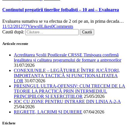
Continutul pregatirii tinerilor fotbalisti – 10 ani – Evaluarea
Evaluarea sumativa se va efectua de 2 ori pe an, in prima decada…
11/12/2012
77
Views
0
Likes
0
Comments
Caută după:
Articole recente
Acreditarea Școlii Postliceale CRSSE Timișoara confirmă
legalitatea și calitatea programului de formare a antrenorilor
31/07/2026
CONEXIUNILE – LEGĂTURILE ÎNTRE JUCĂTORI,
IMPORTANȚA TACTICĂ ȘI FUNCȚIONALITATEA
LOR
31/07/2026
PRESINGUL ULTRA-OFENSIV: CUM TRECEM DE LA
TEORIE LA PRACTICĂ PRIN INTERMEDIUL
PRINCIPIILOR ȘI EXERCIȚIILOR
25/05/2026
JOC CU ZONE PENTRU INTRARE DIN LINIA A-2-A
25/04/2026
REGRETE, LACRIMI ȘI DURERE
07/04/2026
Etichete