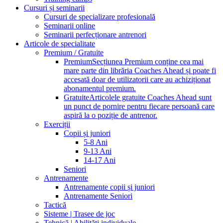
Cursuri și seminarii
Cursuri de specializare profesională
Seminarii online
Seminarii perfecționare antrenori
Articole de specialitate
Premium / Gratuite
Premium
Secțiunea Premium conține cea mai
mare parte din librăria Coaches Ahead și poate fi
accesată doar de utilizatorii care au achiziționat
abonamentul premium.
Gratuite
Articolele gratuite Coaches Ahead sunt
un punct de pornire pentru fiecare persoană care
aspiră la o poziție de antrenor.
Exerciții
Copii și juniori
5-8 Ani
9-13 Ani
14-17 Ani
Seniori
Antrenamente
Antrenamente copii și juniori
Antrenamente Seniori
Tactică
Sisteme | Trasee de joc
Tehnică | Abilități individuale