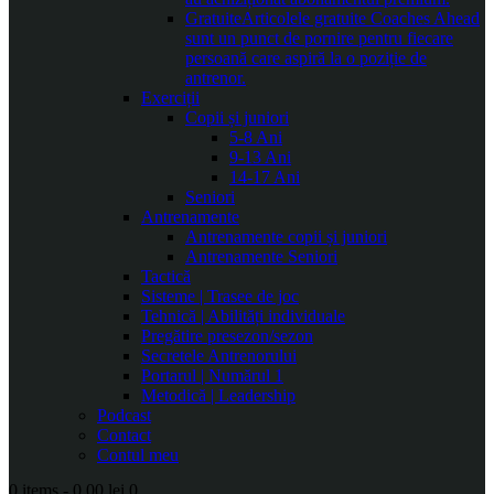
Gratuite
Articolele gratuite Coaches Ahead
sunt un punct de pornire pentru fiecare
persoană care aspiră la o poziție de
antrenor.
Exerciții
Copii și juniori
5-8 Ani
9-13 Ani
14-17 Ani
Seniori
Antrenamente
Antrenamente copii și juniori
Antrenamente Seniori
Tactică
Sisteme | Trasee de joc
Tehnică | Abilități individuale
Pregătire presezon/sezon
Secretele Antrenorului
Portarul | Numărul 1
Metodică | Leadership
Podcast
Contact
Contul meu
0 items
-
0.00 lei
0