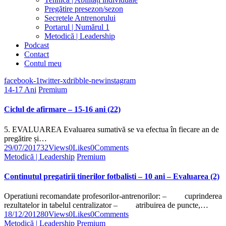
Pregătire presezon/sezon
Secretele Antrenorului
Portarul | Numărul 1
Metodică | Leadership
Podcast
Contact
Contul meu
facebook-1
twitter-x
dribble-new
instagram
14-17 Ani
Premium
Ciclul de afirmare – 15-16 ani (22)
5. EVALUAREA Evaluarea sumativă se va efectua în fiecare an de
pregătire și…
29/07/2017
32
Views
0
Likes
0
Comments
Metodică | Leadership
Premium
Continutul pregatirii tinerilor fotbalisti – 10 ani – Evaluarea (2)
Operatiuni recomandate profesorilor-antrenorilor: – cuprinderea
rezultatelor in tabelul centralizator – atribuirea de puncte,…
18/12/2012
80
Views
0
Likes
0
Comments
Metodică | Leadership
Premium