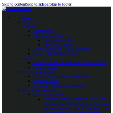
Skip to content
Skip to sidebar
Skip to footer
Acasă
Despre noi
Magazin
Abonamente
Cărți de specialitate
Cărți limba română
Cărți limba engleza
Licențe „Software Tactics Manager”
Planșe, folii Taktifol Football
Servicii
Coaching-mentorat individual pentru antrenori
Training camps
Cursuri și seminarii
Cursuri de specializare profesională
Seminarii online
Seminarii perfecționare antrenori
Articole de specialitate
Premium / Gratuite
Premium
Secțiunea Premium conține cea
mai mare parte din librăria Coaches Ahead
și poate fi accesată doar de utilizatorii care
au achiziționat abonamentul premium.