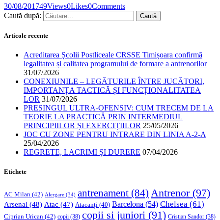
30/08/2017
49
Views
0
Likes
0
Comments
Caută după:
Articole recente
Acreditarea Școlii Postliceale CRSSE Timișoara confirmă
legalitatea și calitatea programului de formare a antrenorilor
31/07/2026
CONEXIUNILE – LEGĂTURILE ÎNTRE JUCĂTORI,
IMPORTANȚA TACTICĂ ȘI FUNCȚIONALITATEA
LOR
31/07/2026
PRESINGUL ULTRA-OFENSIV: CUM TRECEM DE LA
TEORIE LA PRACTICĂ PRIN INTERMEDIUL
PRINCIPIILOR ȘI EXERCIȚIILOR
25/05/2026
JOC CU ZONE PENTRU INTRARE DIN LINIA A-2-A
25/04/2026
REGRETE, LACRIMI ȘI DURERE
07/04/2026
Etichete
Antrenor
(97)
antrenament
(84)
AC Milan
(42)
Alergare
(34)
Chelsea
(61)
Barcelona
(54)
Arsenal
(48)
Atac
(47)
Atacanți
(40)
copii si juniori
(91)
Ciprian Urican
(42)
copii
(38)
Cristian Sandor
(38)