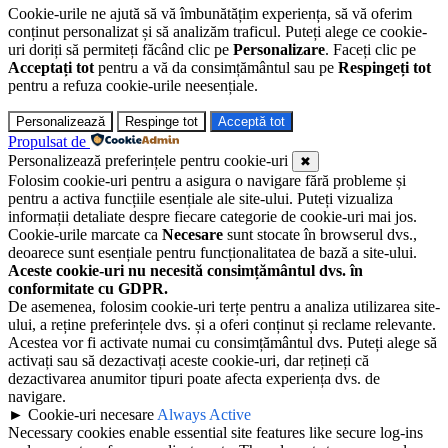
Cookie-urile ne ajută să vă îmbunătățim experiența, să vă oferim
conținut personalizat și să analizăm traficul. Puteți alege ce cookie-
uri doriți să permiteți făcând clic pe
Personalizare
. Faceți clic pe
Acceptați tot
pentru a vă da consimțământul sau pe
Respingeți tot
pentru a refuza cookie-urile neesențiale.
Personalizează
Respinge tot
Acceptă tot
Propulsat de
Personalizează preferințele pentru cookie-uri
✖
Folosim cookie-uri pentru a asigura o navigare fără probleme și
pentru a activa funcțiile esențiale ale site-ului. Puteți vizualiza
informații detaliate despre fiecare categorie de cookie-uri mai jos.
Cookie-urile marcate ca
Necesare
sunt stocate în browserul dvs.,
deoarece sunt esențiale pentru funcționalitatea de bază a site-ului.
Aceste cookie-uri nu necesită consimțământul dvs. în
conformitate cu GDPR.
De asemenea, folosim cookie-uri terțe pentru a analiza utilizarea site-
ului, a reține preferințele dvs. și a oferi conținut și reclame relevante.
Acestea vor fi activate numai cu consimțământul dvs. Puteți alege să
activați sau să dezactivați aceste cookie-uri, dar rețineți că
dezactivarea anumitor tipuri poate afecta experiența dvs. de
navigare.
►
Cookie-uri necesare
Always Active
Necessary cookies enable essential site features like secure log-ins