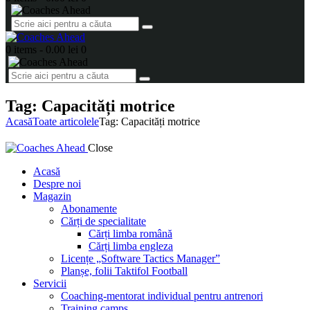
0 items
-
0.00 lei
0
Tag: Capacități motrice
Acasă
Toate articolele
Tag: Capacități motrice
Close
Acasă
Despre noi
Magazin
Abonamente
Cărți de specialitate
Cărți limba română
Cărți limba engleza
Licențe „Software Tactics Manager”
Planșe, folii Taktifol Football
Servicii
Coaching-mentorat individual pentru antrenori
Training camps