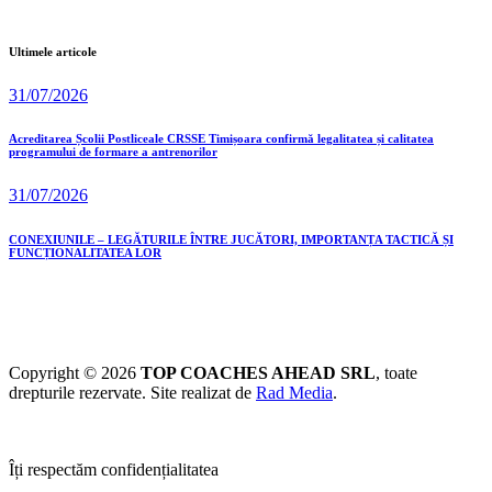
Ultimele articole
31/07/2026
Acreditarea Școlii Postliceale CRSSE Timișoara confirmă legalitatea și calitatea
programului de formare a antrenorilor
31/07/2026
CONEXIUNILE – LEGĂTURILE ÎNTRE JUCĂTORI, IMPORTANȚA TACTICĂ ȘI
FUNCȚIONALITATEA LOR
Copyright © 2026
TOP COACHES AHEAD SRL
, toate
drepturile rezervate. Site realizat de
Rad Media
.
Îți respectăm confidențialitatea