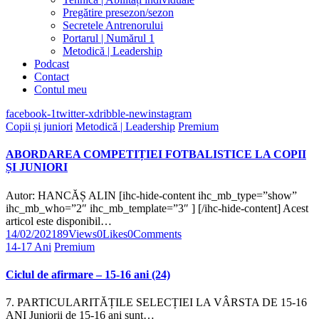
Pregătire presezon/sezon
Secretele Antrenorului
Portarul | Numărul 1
Metodică | Leadership
Podcast
Contact
Contul meu
facebook-1
twitter-x
dribble-new
instagram
Copii și juniori
Metodică | Leadership
Premium
ABORDAREA COMPETIȚIEI FOTBALISTICE LA COPII
ȘI JUNIORI
Autor: HANCĂȘ ALIN [ihc-hide-content ihc_mb_type=”show”
ihc_mb_who=”2″ ihc_mb_template=”3″ ] [/ihc-hide-content] Acest
articol este disponibil…
14/02/2021
89
Views
0
Likes
0
Comments
14-17 Ani
Premium
Ciclul de afirmare – 15-16 ani (24)
7. PARTICULARITĂȚILE SELECȚIEI LA VÂRSTA DE 15-16
ANI Juniorii de 15-16 ani sunt…