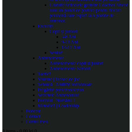
Gratuite
Articolele gratuite Coaches Ahead
sunt un punct de pornire pentru fiecare
persoană care aspiră la o poziție de
antrenor.
Exerciții
Copii și juniori
5-8 Ani
9-13 Ani
14-17 Ani
Seniori
Antrenamente
Antrenamente copii și juniori
Antrenamente Seniori
Tactică
Sisteme | Trasee de joc
Tehnică | Abilități individuale
Pregătire presezon/sezon
Secretele Antrenorului
Portarul | Numărul 1
Metodică | Leadership
Podcast
Contact
Contul meu
0 items
-
0.00 lei
0