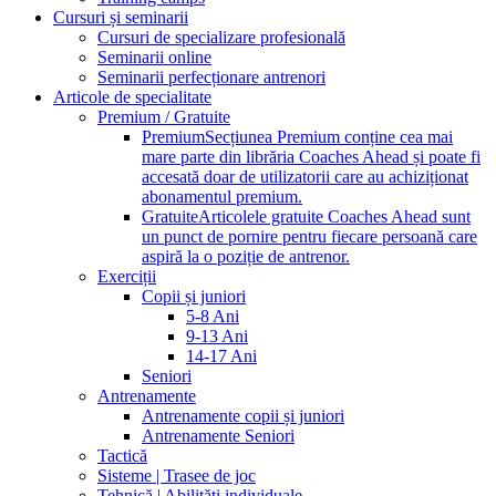
Cursuri și seminarii
Cursuri de specializare profesională
Seminarii online
Seminarii perfecționare antrenori
Articole de specialitate
Premium / Gratuite
Premium
Secțiunea Premium conține cea mai
mare parte din librăria Coaches Ahead și poate fi
accesată doar de utilizatorii care au achiziționat
abonamentul premium.
Gratuite
Articolele gratuite Coaches Ahead sunt
un punct de pornire pentru fiecare persoană care
aspiră la o poziție de antrenor.
Exerciții
Copii și juniori
5-8 Ani
9-13 Ani
14-17 Ani
Seniori
Antrenamente
Antrenamente copii și juniori
Antrenamente Seniori
Tactică
Sisteme | Trasee de joc
Tehnică | Abilități individuale