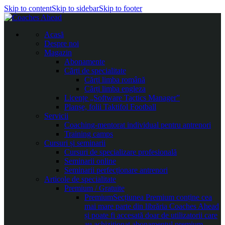
Skip to content
Skip to sidebar
Skip to footer
Acasă
Despre noi
Magazin
Abonamente
Cărți de specialitate
Cărți limba română
Cărți limba engleza
Licențe „Software Tactics Manager”
Planșe, folii Taktifol Football
Servicii
Coaching-mentorat individual pentru antrenori
Training camps
Cursuri și seminarii
Cursuri de specializare profesională
Seminarii online
Seminarii perfecționare antrenori
Articole de specialitate
Premium / Gratuite
Premium
Secțiunea Premium conține cea
mai mare parte din librăria Coaches Ahead
și poate fi accesată doar de utilizatorii care
au achiziționat abonamentul premium.