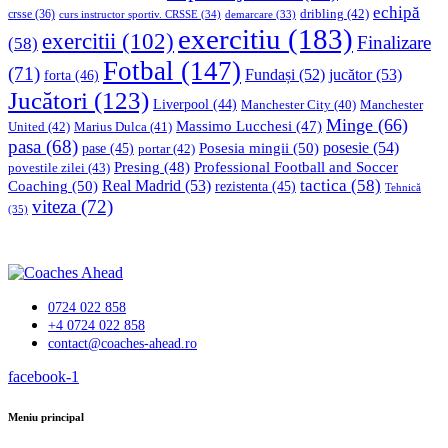
echipă
dribling
(42)
crsse
(36)
curs instructor sportiv. CRSSE
(34)
demarcare
(33)
exercitiu
(183)
exercitii
(102)
Finalizare
(58)
Fotbal
(147)
(71)
Fundași
(52)
jucător
(53)
forta
(46)
Jucători
(123)
Liverpool
(44)
Manchester
Manchester City
(40)
Minge
(66)
Massimo Lucchesi
(47)
United
(42)
Marius Dulca
(41)
pasa
(68)
Posesia mingii
(50)
posesie
(54)
pase
(45)
portar
(42)
Professional Football and Soccer
Presing
(48)
povestile zilei
(43)
tactica
(58)
Coaching
(50)
Real Madrid
(53)
rezistenta
(45)
Tehnică
viteza
(72)
(35)
0724 022 858
+4 0724 022 858
contact@coaches-ahead.ro
facebook-1
Meniu principal