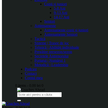
Copii și juniori
5-8 Ani
9-13 Ani
14-17 Ani
Seniori
Antrenamente
Antrenamente copii și juniori
Antrenamente Seniori
Tactică
Sisteme | Trasee de joc
Tehnică | Abilități individuale
Pregătire presezon/sezon
Secretele Antrenorului
Portarul | Numărul 1
Metodică | Leadership
Podcast
Contact
Contul meu
0 items
-
0.00 lei
0
0 items
-
0.00 lei
0