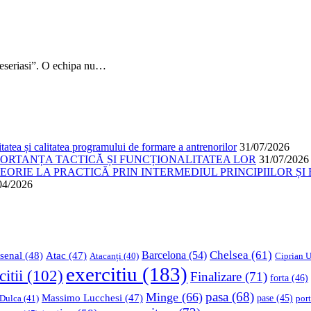
“meseriasi”. O echipa nu…
atea și calitatea programului de formare a antrenorilor
31/07/2026
PORTANȚA TACTICĂ ȘI FUNCȚIONALITATEA LOR
31/07/2026
ORIE LA PRACTICĂ PRIN INTERMEDIUL PRINCIPIILOR ȘI 
04/2026
Chelsea
(61)
Barcelona
(54)
senal
(48)
Atac
(47)
Ciprian U
Atacanți
(40)
exercitiu
(183)
citii
(102)
Finalizare
(71)
forta
(46)
pasa
(68)
Minge
(66)
Massimo Lucchesi
(47)
 Dulca
(41)
pase
(45)
port