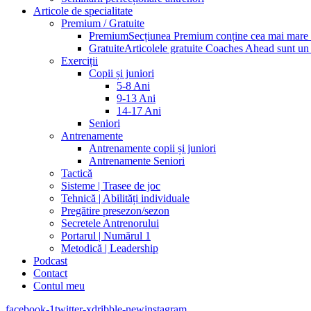
Articole de specialitate
Premium / Gratuite
Premium
Secțiunea Premium conține cea mai mare pa
Gratuite
Articolele gratuite Coaches Ahead sunt un p
Exerciții
Copii și juniori
5-8 Ani
9-13 Ani
14-17 Ani
Seniori
Antrenamente
Antrenamente copii și juniori
Antrenamente Seniori
Tactică
Sisteme | Trasee de joc
Tehnică | Abilități individuale
Pregătire presezon/sezon
Secretele Antrenorului
Portarul | Numărul 1
Metodică | Leadership
Podcast
Contact
Contul meu
facebook-1
twitter-x
dribble-new
instagram