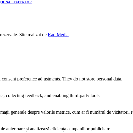
CȚIONALITATEA LOR
 rezervate. Site realizat de
Rad Media
.
nd consent preference adjustments. They do not store personal data.
a, collecting feedback, and enabling third-party tools.
rmații generale despre valorile metrice, cum ar fi numărul de vizitatori, ra
ale anterioare și analizează eficiența campaniilor publicitare.