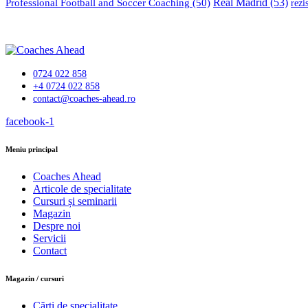
Professional Football and Soccer Coaching
(50)
Real Madrid
(53)
rezi
0724 022 858
+4 0724 022 858
contact@coaches-ahead.ro
facebook-1
Meniu principal
Coaches Ahead
Articole de specialitate
Cursuri și seminarii
Magazin
Despre noi
Servicii
Contact
Magazin / cursuri
Cărți de specialitate