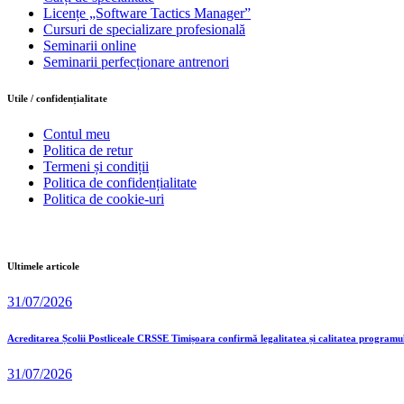
Licențe „Software Tactics Manager”
Cursuri de specializare profesională
Seminarii online
Seminarii perfecționare antrenori
Utile / confidențialitate
Contul meu
Politica de retur
Termeni și condiții
Politica de confidențialitate
Politica de cookie-uri
Ultimele articole
31/07/2026
Acreditarea Școlii Postliceale CRSSE Timișoara confirmă legalitatea și calitatea programu
31/07/2026