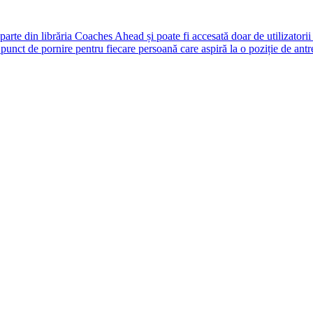
rte din librăria Coaches Ahead și poate fi accesată doar de utilizatori
unct de pornire pentru fiecare persoană care aspiră la o poziție de antr