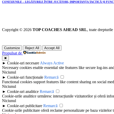
CONEXIUNILE – LEGĂTURILE ÎNTRE JUCĂTORI, IMPORTANȚA TACTICĂ ȘI FUN
Copyright © 2026
TOP COACHES AHEAD SRL
, toate drepturile
Customize
Reject All
Accept All
Propulsat de
✖
►
Cookie-uri necesare
Always Active
Necessary cookies enable essential site features like secure log-ins a
Niciunul
►
Cookie-uri funcționale
Remarcă
Functional cookies support features like content sharing on social medi
Niciunul
►
Cookie-uri analitice
Remarcă
Cookie-urile analitice urmăresc interacțiunile vizitatorilor și oferă info
Niciunul
►
Cookie-uri publicitare
Remarcă
Cookie-urile publicitare oferă reclame personalizate pe baza vizitelor t