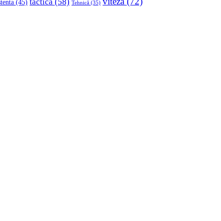
viteza
(72)
tactica
(58)
stenta
(45)
Tehnică
(35)