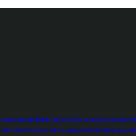
 mare parte din librăria Coaches Ahead și poate fi accesată doar de util
sunt un punct de pornire pentru fiecare persoană care aspiră la o poziți