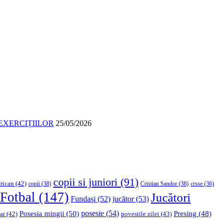
EXERCIȚIILOR
25/05/2026
copii si juniori
(91)
rican
(42)
copii
(38)
Cristian Sandor
(38)
crsse
(36)
Fotbal
(147)
Jucători
Fundași
(52)
jucător
(53)
Posesia mingii
(50)
posesie
(54)
Presing
(48)
ar
(42)
povestile zilei
(43)