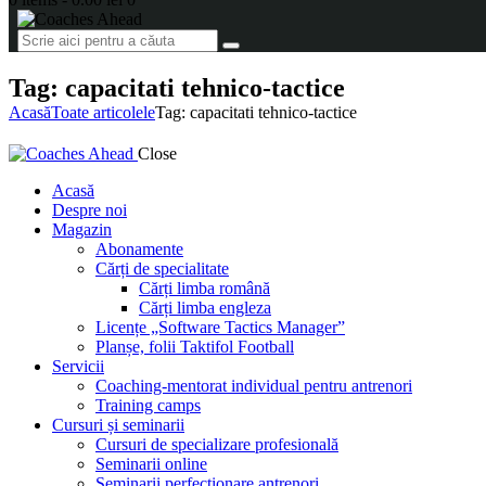
Tag: capacitati tehnico-tactice
Acasă
Toate articolele
Tag: capacitati tehnico-tactice
Close
Acasă
Despre noi
Magazin
Abonamente
Cărți de specialitate
Cărți limba română
Cărți limba engleza
Licențe „Software Tactics Manager”
Planșe, folii Taktifol Football
Servicii
Coaching-mentorat individual pentru antrenori
Training camps
Cursuri și seminarii
Cursuri de specializare profesională
Seminarii online
Seminarii perfecționare antrenori