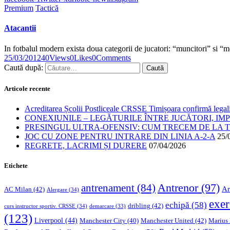
Premium
Tactică
Atacantii
In fotbalul modern exista doua categorii de jucatori: “muncitori” si 
25/03/2012
40
Views
0
Likes
0
Comments
Caută după:
Articole recente
Acreditarea Școlii Postliceale CRSSE Timișoara confirmă legalit
CONEXIUNILE – LEGĂTURILE ÎNTRE JUCĂTORI, IM
PRESINGUL ULTRA-OFENSIV: CUM TRECEM DE LA TE
JOC CU ZONE PENTRU INTRARE DIN LINIA A-2-A
25/
REGRETE, LACRIMI ȘI DURERE
07/04/2026
Etichete
Antrenor
(97)
antrenament
(84)
Ar
AC Milan
(42)
Alergare
(34)
exer
echipă
(58)
dribling
(42)
curs instructor sportiv. CRSSE
(34)
demarcare
(33)
(123)
Liverpool
(44)
Manchester United
(42)
Marius
Manchester City
(40)