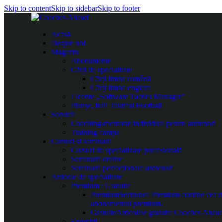
Skip to content
Skip to sidebar
Skip to footer
Acasă
Despre noi
Magazin
Abonamente
Cărți de specialitate
Cărți limba română
Cărți limba engleza
Licențe „Software Tactics Manager”
Planșe, folii Taktifol Football
Servicii
Coaching-mentorat individual pentru antrenori
Training camps
Cursuri și seminarii
Cursuri de specializare profesională
Seminarii online
Seminarii perfecționare antrenori
Articole de specialitate
Premium / Gratuite
Premium
Secțiunea Premium conține cea mai
abonamentul premium.
Gratuite
Articolele gratuite Coaches Ahead 
Exerciții