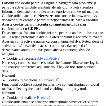
Folosim cookie-uri pentru a asigura o navigare fără probleme și
pentru a activa funcțiile esențiale ale site-ului. Puteți vizualiza
informații detaliate despre fiecare categorie de cookie-uri mai jos.
Cookie-urile marcate ca
Necesare
sunt stocate în browserul dvs.,
deoarece sunt esențiale pentru funcționalitatea de bază a site-ului.
Aceste cookie-uri nu necesită consimțământul dvs. în
conformitate cu GDPR.
De asemenea, folosim cookie-uri terțe pentru a analiza utilizarea site-
ului, a reține preferințele dvs. și a oferi conținut și reclame relevante.
Acestea vor fi activate numai cu consimțământul dvs. Puteți alege să
activați sau să dezactivați aceste cookie-uri, dar rețineți că
dezactivarea anumitor tipuri poate afecta experiența dvs. de
navigare.
►
Cookie-uri necesare
Always Active
Necessary cookies enable essential site features like secure log-ins
and consent preference adjustments. They do not store personal
data.
Niciunul
►
Cookie-uri funcționale
Remarcă
Functional cookies support features like content sharing on social
media, collecting feedback, and enabling third-party tools.
Niciunul
►
Cookie-uri analitice
Remarcă
Cookie-urile analitice urmăresc interacțiunile vizitatorilor și oferă