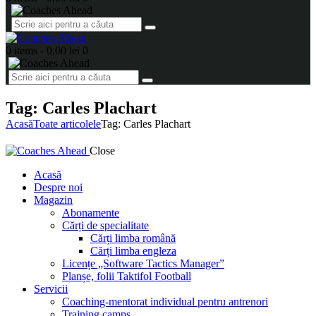
0 items
-
0.00 lei
0
Tag: Carles Plachart
Acasă
Toate articolele
Tag: Carles Plachart
Close
Acasă
Despre noi
Magazin
Abonamente
Cărți de specialitate
Cărți limba română
Cărți limba engleza
Licențe „Software Tactics Manager”
Planșe, folii Taktifol Football
Servicii
Coaching-mentorat individual pentru antrenori
Training camps