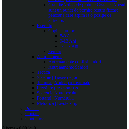
Gratuite
Articolele gratuite Coaches Ahead
sunt un punct de pornire pentru fiecare
persoană care aspiră la o poziție de
antrenor.
Exerciții
Copii și juniori
5-8 Ani
9-13 Ani
14-17 Ani
Seniori
Antrenamente
Antrenamente copii și juniori
Antrenamente Seniori
Tactică
Sisteme | Trasee de joc
Tehnică | Abilități individuale
Pregătire presezon/sezon
Secretele Antrenorului
Portarul | Numărul 1
Metodică | Leadership
Podcast
Contact
Contul meu
0 items
-
0.00 lei
0