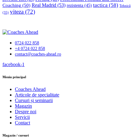
tactica
(58)
Coaching
(50)
Real Madrid
(53)
rezistenta
(45)
Tehnică
viteza
(72)
(35)
0724 022 858
+4 0724 022 858
contact@coaches-ahead.ro
facebook-1
Meniu principal
Coaches Ahead
Articole de specialitate
Cursuri și seminarii
Magazin
Despre noi
Servicii
Contact
Magazin / cursuri