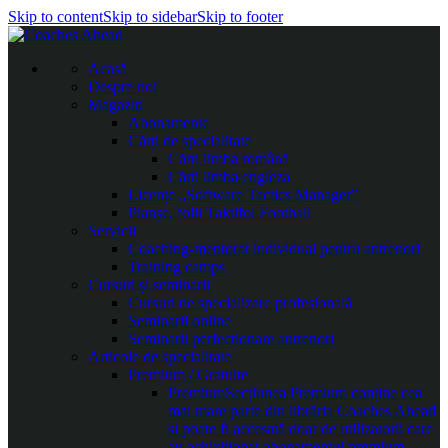
Skip to content
Skip to sidebar
Skip to footer
Acasă
Despre noi
Magazin
Abonamente
Cărți de specialitate
Cărți limba română
Cărți limba engleza
Licențe „Software Tactics Manager”
Planșe, folii Taktifol Football
Servicii
Coaching-mentorat individual pentru antrenori
Training camps
Cursuri și seminarii
Cursuri de specializare profesională
Seminarii online
Seminarii perfecționare antrenori
Articole de specialitate
Premium / Gratuite
Premium
Secțiunea Premium conține cea
mai mare parte din librăria Coaches Ahead
și poate fi accesată doar de utilizatorii care
au achiziționat abonamentul premium.