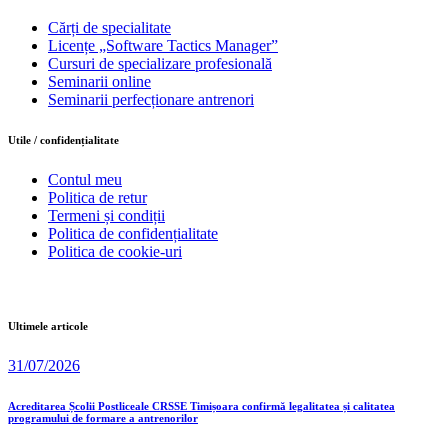
Cărți de specialitate
Licențe „Software Tactics Manager”
Cursuri de specializare profesională
Seminarii online
Seminarii perfecționare antrenori
Utile / confidențialitate
Contul meu
Politica de retur
Termeni și condiții
Politica de confidențialitate
Politica de cookie-uri
Ultimele articole
31/07/2026
Acreditarea Școlii Postliceale CRSSE Timișoara confirmă legalitatea și calitatea
programului de formare a antrenorilor