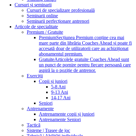
Cursuri și seminarii
Cursuri de specializare profesională
Seminarii online
Seminarii perfecționare antrenori
Articole de specialitate
Premium / Gratuite
Premium
Secțiunea Premium conține cea mai
mare parte din librăria Coaches Ahead și poate fi
accesată doar de utilizatorii care au achiziționat
abonamentul premium.
Gratuite
Articolele gratuite Coaches Ahead sunt
un punct de pornire pentru fiecare persoană care
aspiră la o poziție de antrenor.
Exerciții
Copii și juniori
5-8 Ani
9-13 Ani
14-17 Ani
Seniori
Antrenamente
Antrenamente copii și juniori
Antrenamente Seniori
Tactică
Sisteme | Trasee de joc
Tehnică | Abilități individuale