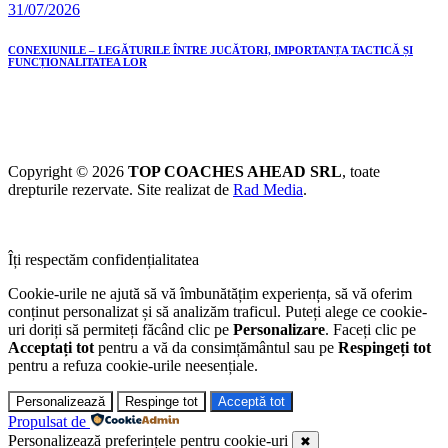
31/07/2026
CONEXIUNILE – LEGĂTURILE ÎNTRE JUCĂTORI, IMPORTANȚA TACTICĂ ȘI
FUNCȚIONALITATEA LOR
Copyright © 2026
TOP COACHES AHEAD SRL
, toate
drepturile rezervate. Site realizat de
Rad Media
.
Îți respectăm confidențialitatea
Cookie-urile ne ajută să vă îmbunătățim experiența, să vă oferim
conținut personalizat și să analizăm traficul. Puteți alege ce cookie-
uri doriți să permiteți făcând clic pe
Personalizare
. Faceți clic pe
Acceptați tot
pentru a vă da consimțământul sau pe
Respingeți tot
pentru a refuza cookie-urile neesențiale.
Personalizează
Respinge tot
Acceptă tot
Propulsat de
Personalizează preferințele pentru cookie-uri
✖