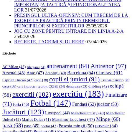
IMPORTANȚA TACTICĂ ȘI FUNCȚIONALITATEA
LOR
31/07/2026
PRESINGUL ULTRA-OFENSIV: CUM TRECEM DE LA
TEORIE LA PRACTICĂ PRIN INTERMEDIUL
PRINCIPIILOR ȘI EXERCIȚIILOR
25/05/2026
JOC CU ZONE PENTRU INTRARE DIN LINIA A-2-A
25/04/2026
REGRETE, LACRIMI ȘI DURERE
07/04/2026
Etichete
Antrenor
(97)
antrenament
(84)
AC Milan
(42)
Alergare
(34)
Chelsea
(61)
Barcelona
(54)
Arsenal
(48)
Atac
(47)
Atacanți
(40)
copii si juniori
(91)
Ciprian Urican
(42)
copii
(38)
Cristian Sandor
(38)
echipă
dribling
(42)
crsse
(36)
curs instructor sportiv. CRSSE
(34)
demarcare
(33)
exercitiu
(183)
exercitii
(102)
Finalizare
(58)
Fotbal
(147)
(71)
Fundași
(52)
jucător
(53)
forta
(46)
Jucători
(123)
Liverpool
(44)
Manchester
Manchester City
(40)
Minge
(66)
Massimo Lucchesi
(47)
United
(42)
Marius Dulca
(41)
pasa
(68)
Posesia mingii
(50)
posesie
(54)
pase
(45)
portar
(42)
Professional Football and Soccer
Presing
(48)
povestile zilei
(43)