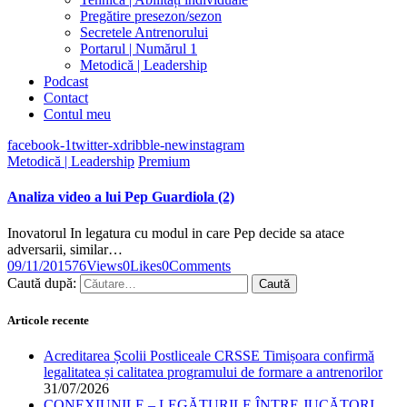
Pregătire presezon/sezon
Secretele Antrenorului
Portarul | Numărul 1
Metodică | Leadership
Podcast
Contact
Contul meu
facebook-1
twitter-x
dribble-new
instagram
Metodică | Leadership
Premium
Analiza video a lui Pep Guardiola (2)
Inovatorul In legatura cu modul in care Pep decide sa atace
adversarii, similar…
09/11/2015
76
Views
0
Likes
0
Comments
Caută după:
Articole recente
Acreditarea Școlii Postliceale CRSSE Timișoara confirmă
legalitatea și calitatea programului de formare a antrenorilor
31/07/2026
CONEXIUNILE – LEGĂTURILE ÎNTRE JUCĂTORI,