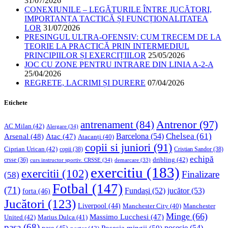
31/07/2026
CONEXIUNILE – LEGĂTURILE ÎNTRE JUCĂTORI,
IMPORTANȚA TACTICĂ ȘI FUNCȚIONALITATEA
LOR
31/07/2026
PRESINGUL ULTRA-OFENSIV: CUM TRECEM DE LA
TEORIE LA PRACTICĂ PRIN INTERMEDIUL
PRINCIPIILOR ȘI EXERCIȚIILOR
25/05/2026
JOC CU ZONE PENTRU INTRARE DIN LINIA A-2-A
25/04/2026
REGRETE, LACRIMI ȘI DURERE
07/04/2026
Etichete
Antrenor
(97)
antrenament
(84)
AC Milan
(42)
Alergare
(34)
Chelsea
(61)
Barcelona
(54)
Arsenal
(48)
Atac
(47)
Atacanți
(40)
copii si juniori
(91)
Ciprian Urican
(42)
copii
(38)
Cristian Sandor
(38)
echipă
dribling
(42)
crsse
(36)
curs instructor sportiv. CRSSE
(34)
demarcare
(33)
exercitiu
(183)
exercitii
(102)
Finalizare
(58)
Fotbal
(147)
(71)
Fundași
(52)
jucător
(53)
forta
(46)
Jucători
(123)
Liverpool
(44)
Manchester
Manchester City
(40)
Minge
(66)
Massimo Lucchesi
(47)
United
(42)
Marius Dulca
(41)
pasa
(68)
Posesia mingii
(50)
posesie
(54)