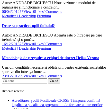
Autor: ANDRADE BICHESCU Noua viziune a modului de
organizare și funcționare a centrelor…
06/04/2014
77
Views
0
Likes
0
Comments
Metodică | Leadership
Premium
De ce sa practice copiii fotbalul?
Autor: ANDRADE BICHESCU Aceasta este o întrebare pe care
trebuie să și-o pună…
16/12/2013
75
Views
0
Likes
0
Comments
Metodică | Leadership
Premium
Metodologia de pregatire a echipei de tineret Hellas Verona
Una din conditiile necesare si obligatorii pentru existenta societatilor
sportive din intreaga lume,…
23/05/2012
99
Views
0
Likes
0
Comments
Articole recente
Acreditarea Școlii Postliceale CRSSE Timișoara confirmă
legalitatea și calitatea programului de formare a antrenorilor