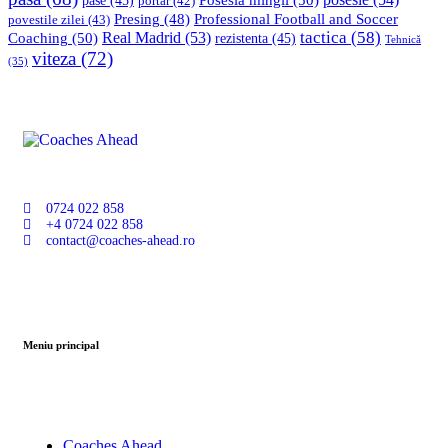
pase
(45)
portar
(42)
Professional Football and Soccer
Presing
(48)
povestile zilei
(43)
tactica
(58)
Coaching
(50)
Real Madrid
(53)
rezistenta
(45)
Tehnică
viteza
(72)
(35)
0724 022 858
+4 0724 022 858
contact@coaches-ahead.ro
Meniu principal
Coaches Ahead