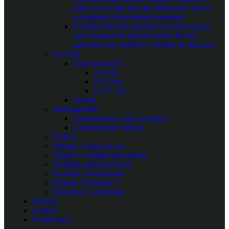
poate fi accesată doar de utilizatorii care au
achiziționat abonamentul premium.
Gratuite
Articolele gratuite Coaches Ahead
sunt un punct de pornire pentru fiecare
persoană care aspiră la o poziție de antrenor.
Exerciții
Copii și juniori
5-8 Ani
9-13 Ani
14-17 Ani
Seniori
Antrenamente
Antrenamente copii și juniori
Antrenamente Seniori
Tactică
Sisteme | Trasee de joc
Tehnică | Abilități individuale
Pregătire presezon/sezon
Secretele Antrenorului
Portarul | Numărul 1
Metodică | Leadership
Podcast
Contact
Contul meu