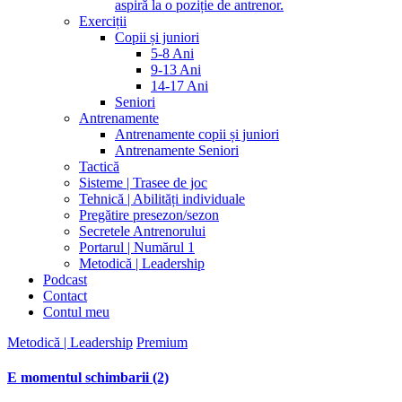
aspiră la o poziție de antrenor.
Exerciții
Copii și juniori
5-8 Ani
9-13 Ani
14-17 Ani
Seniori
Antrenamente
Antrenamente copii și juniori
Antrenamente Seniori
Tactică
Sisteme | Trasee de joc
Tehnică | Abilități individuale
Pregătire presezon/sezon
Secretele Antrenorului
Portarul | Numărul 1
Metodică | Leadership
Podcast
Contact
Contul meu
Metodică | Leadership
Premium
E momentul schimbarii (2)