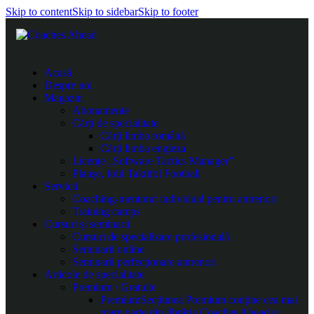
Skip to content
Skip to sidebar
Skip to footer
Acasă
Despre noi
Magazin
Abonamente
Cărți de specialitate
Cărți limba română
Cărți limba engleza
Licențe „Software Tactics Manager”
Planșe, folii Taktifol Football
Servicii
Coaching-mentorat individual pentru antrenori
Training camps
Cursuri și seminarii
Cursuri de specializare profesională
Seminarii online
Seminarii perfecționare antrenori
Articole de specialitate
Premium / Gratuite
Premium
Secțiunea Premium conține cea mai
mare parte din librăria Coaches Ahead și