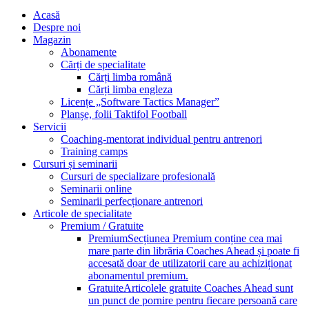
Acasă
Despre noi
Magazin
Abonamente
Cărți de specialitate
Cărți limba română
Cărți limba engleza
Licențe „Software Tactics Manager”
Planșe, folii Taktifol Football
Servicii
Coaching-mentorat individual pentru antrenori
Training camps
Cursuri și seminarii
Cursuri de specializare profesională
Seminarii online
Seminarii perfecționare antrenori
Articole de specialitate
Premium / Gratuite
Premium
Secțiunea Premium conține cea mai
mare parte din librăria Coaches Ahead și poate fi
accesată doar de utilizatorii care au achiziționat
abonamentul premium.
Gratuite
Articolele gratuite Coaches Ahead sunt
un punct de pornire pentru fiecare persoană care