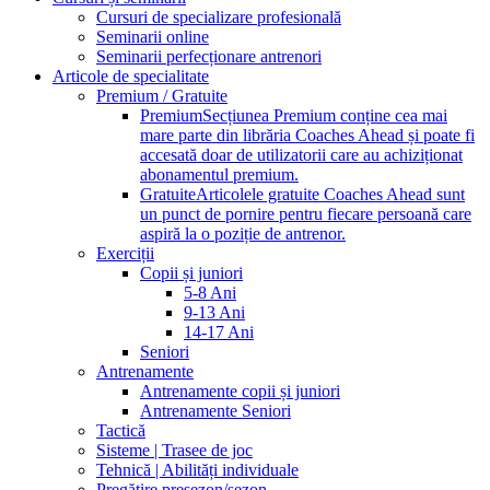
Cursuri de specializare profesională
Seminarii online
Seminarii perfecționare antrenori
Articole de specialitate
Premium / Gratuite
Premium
Secțiunea Premium conține cea mai
mare parte din librăria Coaches Ahead și poate fi
accesată doar de utilizatorii care au achiziționat
abonamentul premium.
Gratuite
Articolele gratuite Coaches Ahead sunt
un punct de pornire pentru fiecare persoană care
aspiră la o poziție de antrenor.
Exerciții
Copii și juniori
5-8 Ani
9-13 Ani
14-17 Ani
Seniori
Antrenamente
Antrenamente copii și juniori
Antrenamente Seniori
Tactică
Sisteme | Trasee de joc
Tehnică | Abilități individuale
Pregătire presezon/sezon