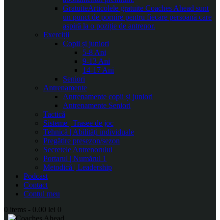
Gratuite
Articolele gratuite Coaches Ahead sunt
un punct de pornire pentru fiecare persoană care
aspiră la o poziție de antrenor.
Exerciții
Copii și juniori
5-8 Ani
9-13 Ani
14-17 Ani
Seniori
Antrenamente
Antrenamente copii și juniori
Antrenamente Seniori
Tactică
Sisteme | Trasee de joc
Tehnică | Abilități individuale
Pregătire presezon/sezon
Secretele Antrenorului
Portarul | Numărul 1
Metodică | Leadership
Podcast
Contact
Contul meu
0 items
-
0.00 lei
0