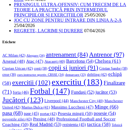
PRESINGUL ULTRA-OFENSIV: CUM TRECEM DE LA
TEORIE LA PRACTICĂ PRIN INTERMEDIUL
PRINCIPIILOR ȘI EXERCIȚIILOR
25/05/2026
JOC CU ZONE PENTRU INTRARE DIN LINIA A-2-A
25/04/2026
REGRETE, LACRIMI ȘI DURERE
07/04/2026
Etichete
Antrenor
(97)
antrenament
(84)
AC Milan
(42)
Alergare
(34)
Chelsea
(61)
Barcelona
(54)
Arsenal
(48)
Atac
(47)
Atacanți
(40)
copii si juniori
(91)
Ciprian Urican
(42)
copii
(38)
Cristian Sandor
(38)
echipă
dribling
(42)
crsse
(36)
curs instructor sportiv. CRSSE
(34)
demarcare
(33)
exercitiu
(183)
exercitii
(102)
Finalizare
(58)
Fotbal
(147)
(71)
Fundași
(52)
jucător
(53)
forta
(46)
Jucători
(123)
Liverpool
(44)
Manchester
Manchester City
(40)
Minge
(66)
Massimo Lucchesi
(47)
United
(42)
Marius Dulca
(41)
pasa
(68)
Posesia mingii
(50)
posesie
(54)
pase
(45)
portar
(42)
Professional Football and Soccer
Presing
(48)
povestile zilei
(43)
tactica
(58)
Coaching
(50)
Real Madrid
(53)
rezistenta
(45)
Tehnică