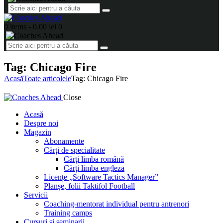
0 items
-
0.00 lei
0
Tag: Chicago Fire
Acasă
Toate articolele
Tag: Chicago Fire
Close
Acasă
Despre noi
Magazin
Abonamente
Cărți de specialitate
Cărți limba română
Cărți limba engleza
Licențe „Software Tactics Manager”
Planșe, folii Taktifol Football
Servicii
Coaching-mentorat individual pentru antrenori
Training camps
Cursuri și seminarii