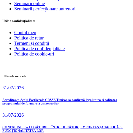
Seminarii online
Seminarii perfecționare antrenori
Utile / confidențialitate
Contul meu
Politica de retur
Termeni și condiții
Politica de confidențialitate
Politica de cookie-uri
Ultimele articole
31/07/2026
Acreditarea Școlii Postliceale CRSSE Timișoara confirmă legalitatea și calitatea
programului de formare a antrenorilor
31/07/2026
CONEXIUNILE – LEGĂTURILE ÎNTRE JUCĂTORI, IMPORTANȚA TACTICĂ ȘI
FUNCȚIONALITATEA LOR