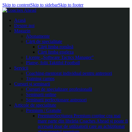
Skip to content
Skip to sidebar
Skip to footer
Acasă
Despre noi
Magazin
Abonamente
Cărți de specialitate
Cărți limba română
Cărți limba engleza
Licențe „Software Tactics Manager”
Planșe, folii Taktifol Football
Servicii
Coaching-mentorat individual pentru antrenori
Training camps
Cursuri și seminarii
Cursuri de specializare profesională
Seminarii online
Seminarii perfecționare antrenori
Articole de specialitate
Premium / Gratuite
Premium
Secțiunea Premium conține cea mai
mare parte din librăria Coaches Ahead și poate fi
accesată doar de utilizatorii care au achiziționat
abonamentul premium.