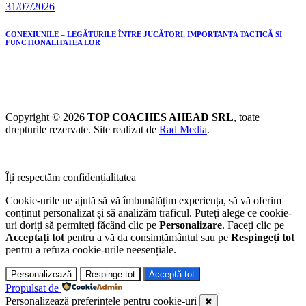
31/07/2026
CONEXIUNILE – LEGĂTURILE ÎNTRE JUCĂTORI, IMPORTANȚA TACTICĂ ȘI
FUNCȚIONALITATEA LOR
Copyright © 2026
TOP COACHES AHEAD SRL
, toate
drepturile rezervate. Site realizat de
Rad Media
.
Îți respectăm confidențialitatea
Cookie-urile ne ajută să vă îmbunătățim experiența, să vă oferim
conținut personalizat și să analizăm traficul. Puteți alege ce cookie-
uri doriți să permiteți făcând clic pe
Personalizare
. Faceți clic pe
Acceptați tot
pentru a vă da consimțământul sau pe
Respingeți tot
pentru a refuza cookie-urile neesențiale.
Personalizează
Respinge tot
Acceptă tot
Propulsat de
Personalizează preferințele pentru cookie-uri
✖