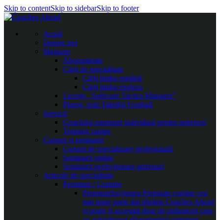
Skip to content
Skip to sidebar
Skip to footer
Acasă
Despre noi
Magazin
Abonamente
Cărți de specialitate
Cărți limba română
Cărți limba engleza
Licențe „Software Tactics Manager”
Planșe, folii Taktifol Football
Servicii
Coaching-mentorat individual pentru antrenori
Training camps
Cursuri și seminarii
Cursuri de specializare profesională
Seminarii online
Seminarii perfecționare antrenori
Articole de specialitate
Premium / Gratuite
Premium
Secțiunea Premium conține cea
mai mare parte din librăria Coaches Ahead
și poate fi accesată doar de utilizatorii care
au achiziționat abonamentul premium.