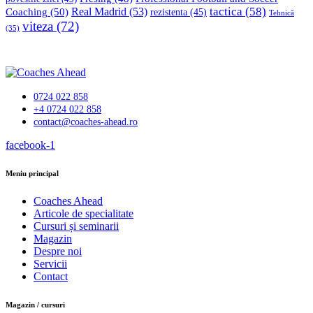
tactica
(58)
Coaching
(50)
Real Madrid
(53)
rezistenta
(45)
Tehnică
viteza
(72)
(35)
0724 022 858
+4 0724 022 858
contact@coaches-ahead.ro
facebook-1
Meniu principal
Coaches Ahead
Articole de specialitate
Cursuri și seminarii
Magazin
Despre noi
Servicii
Contact
Magazin / cursuri