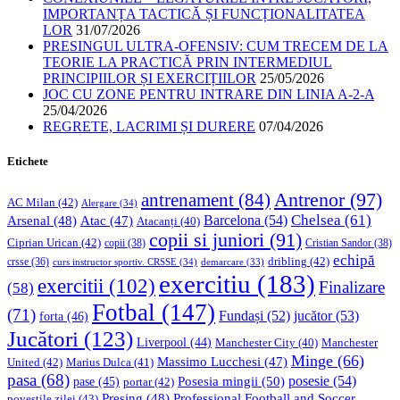
IMPORTANȚA TACTICĂ ȘI FUNCȚIONALITATEA
LOR
31/07/2026
PRESINGUL ULTRA-OFENSIV: CUM TRECEM DE LA
TEORIE LA PRACTICĂ PRIN INTERMEDIUL
PRINCIPIILOR ȘI EXERCIȚIILOR
25/05/2026
JOC CU ZONE PENTRU INTRARE DIN LINIA A-2-A
25/04/2026
REGRETE, LACRIMI ȘI DURERE
07/04/2026
Etichete
Antrenor
(97)
antrenament
(84)
AC Milan
(42)
Alergare
(34)
Chelsea
(61)
Barcelona
(54)
Arsenal
(48)
Atac
(47)
Atacanți
(40)
copii si juniori
(91)
Ciprian Urican
(42)
copii
(38)
Cristian Sandor
(38)
echipă
dribling
(42)
crsse
(36)
curs instructor sportiv. CRSSE
(34)
demarcare
(33)
exercitiu
(183)
exercitii
(102)
Finalizare
(58)
Fotbal
(147)
(71)
Fundași
(52)
jucător
(53)
forta
(46)
Jucători
(123)
Liverpool
(44)
Manchester
Manchester City
(40)
Minge
(66)
Massimo Lucchesi
(47)
United
(42)
Marius Dulca
(41)
pasa
(68)
Posesia mingii
(50)
posesie
(54)
pase
(45)
portar
(42)
Professional Football and Soccer
Presing
(48)
povestile zilei
(43)