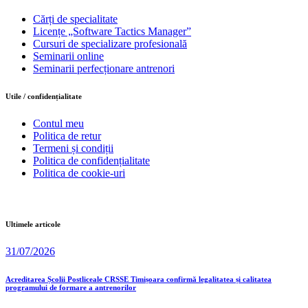
Cărți de specialitate
Licențe „Software Tactics Manager”
Cursuri de specializare profesională
Seminarii online
Seminarii perfecționare antrenori
Utile / confidențialitate
Contul meu
Politica de retur
Termeni și condiții
Politica de confidențialitate
Politica de cookie-uri
Ultimele articole
31/07/2026
Acreditarea Școlii Postliceale CRSSE Timișoara confirmă legalitatea și calitatea
programului de formare a antrenorilor