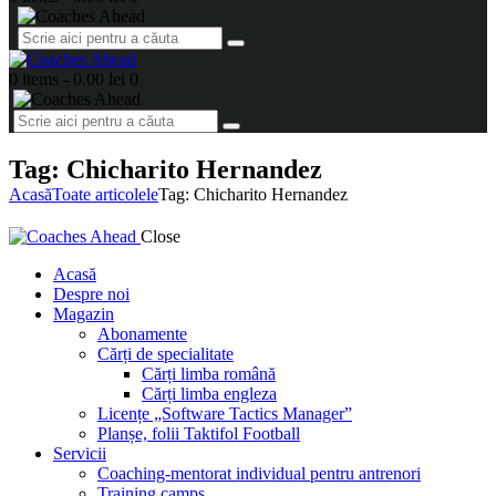
0 items
-
0.00 lei
0
Tag: Chicharito Hernandez
Acasă
Toate articolele
Tag: Chicharito Hernandez
Close
Acasă
Despre noi
Magazin
Abonamente
Cărți de specialitate
Cărți limba română
Cărți limba engleza
Licențe „Software Tactics Manager”
Planșe, folii Taktifol Football
Servicii
Coaching-mentorat individual pentru antrenori
Training camps