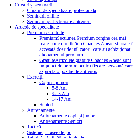
Cursuri și seminarii
Cursuri de specializare profesională
Seminarii online
Seminarii perfecționare antrenori
Articole de specialitate
Premium / Gratuite
Premium
Secțiunea Premium conține cea mai
mare parte din librăria Coaches Ahead și poate fi
accesată doar de utilizatorii care au achiziționat
abonamentul premium.
Gratuite
Articolele gratuite Coaches Ahead sunt
un punct de pornire pentru fiecare persoană care
aspiră la o poziție de antrenor.
Exerciții
Copii și juniori
5-8 Ani
9-13 Ani
14-17 Ani
Seniori
Antrenamente
Antrenamente copii și juniori
Antrenamente Seniori
Tactică
Sisteme | Trasee de joc
Tehnică | Abilități individuale