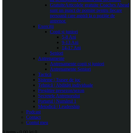
Gratuite
Articolele gratuite Coaches Ahead
sunt un punct de pornire pentru fiecare
persoană care aspiră la o poziție de
antrenor.
Exerciții
Copii și juniori
5-8 Ani
9-13 Ani
14-17 Ani
Seniori
Antrenamente
Antrenamente copii și juniori
Antrenamente Seniori
Tactică
Sisteme | Trasee de joc
Tehnică | Abilități individuale
Pregătire presezon/sezon
Secretele Antrenorului
Portarul | Numărul 1
Metodică | Leadership
Podcast
Contact
Contul meu
0 items
-
0.00 lei
0