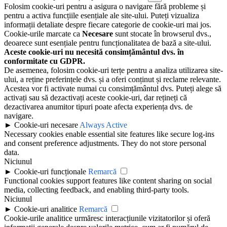
Folosim cookie-uri pentru a asigura o navigare fără probleme și
pentru a activa funcțiile esențiale ale site-ului. Puteți vizualiza
informații detaliate despre fiecare categorie de cookie-uri mai jos.
Cookie-urile marcate ca
Necesare
sunt stocate în browserul dvs.,
deoarece sunt esențiale pentru funcționalitatea de bază a site-ului.
Aceste cookie-uri nu necesită consimțământul dvs. în
conformitate cu GDPR.
De asemenea, folosim cookie-uri terțe pentru a analiza utilizarea site-
ului, a reține preferințele dvs. și a oferi conținut și reclame relevante.
Acestea vor fi activate numai cu consimțământul dvs. Puteți alege să
activați sau să dezactivați aceste cookie-uri, dar rețineți că
dezactivarea anumitor tipuri poate afecta experiența dvs. de
navigare.
►
Cookie-uri necesare
Always Active
Necessary cookies enable essential site features like secure log-ins
and consent preference adjustments. They do not store personal
data.
Niciunul
►
Cookie-uri funcționale
Remarcă
Functional cookies support features like content sharing on social
media, collecting feedback, and enabling third-party tools.
Niciunul
►
Cookie-uri analitice
Remarcă
Cookie-urile analitice urmăresc interacțiunile vizitatorilor și oferă