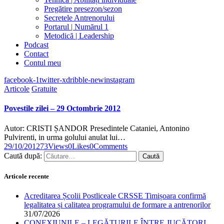
Pregătire presezon/sezon
Secretele Antrenorului
Portarul | Numărul 1
Metodică | Leadership
Podcast
Contact
Contul meu
facebook-1
twitter-x
dribble-new
instagram
Articole
Gratuite
Povestile zilei – 29 Octombrie 2012
Autor: CRISTI ȘANDOR Presedintele Cataniei, Antonino
Pulvirenti, in urma golului anulat lui…
29/10/2012
73
Views
0
Likes
0
Comments
Caută după:
Articole recente
Acreditarea Școlii Postliceale CRSSE Timișoara confirmă
legalitatea și calitatea programului de formare a antrenorilor
31/07/2026
CONEXIUNILE – LEGĂTURILE ÎNTRE JUCĂTORI,