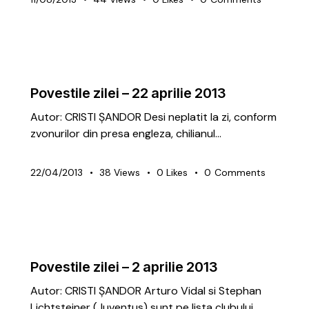
ARTICOLE
PREMIUM
Povestile zilei – 22 aprilie 2013
Autor: CRISTI ȘANDOR Desi neplatit la zi, conform
zvonurilor din presa engleza, chilianul…
22/04/2013
38
Views
0
Likes
0
Comments
ARTICOLE
PREMIUM
Povestile zilei – 2 aprilie 2013
Autor: CRISTI ȘANDOR Arturo Vidal si Stephan
Lichtsteiner (Juventus) sunt pe lista clubului…