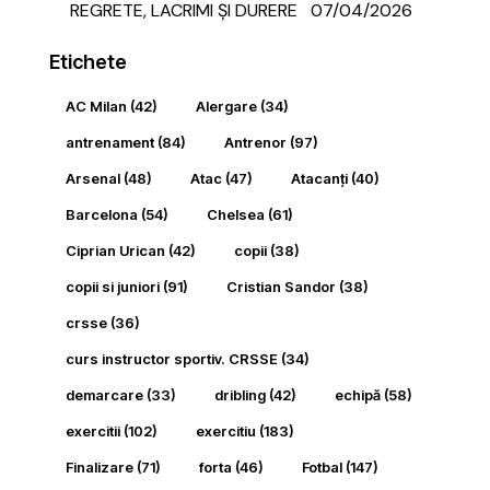
REGRETE, LACRIMI ȘI DURERE
07/04/2026
Etichete
AC Milan
(42)
Alergare
(34)
antrenament
(84)
Antrenor
(97)
Arsenal
(48)
Atac
(47)
Atacanți
(40)
Barcelona
(54)
Chelsea
(61)
Ciprian Urican
(42)
copii
(38)
copii si juniori
(91)
Cristian Sandor
(38)
crsse
(36)
curs instructor sportiv. CRSSE
(34)
demarcare
(33)
dribling
(42)
echipă
(58)
exercitii
(102)
exercitiu
(183)
Finalizare
(71)
forta
(46)
Fotbal
(147)