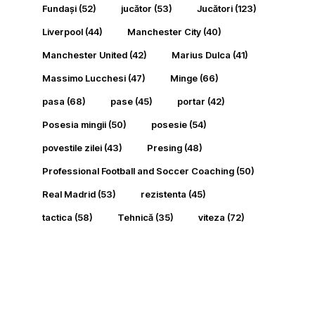
Fundași
(52)
jucător
(53)
Jucători
(123)
Liverpool
(44)
Manchester City
(40)
Manchester United
(42)
Marius Dulca
(41)
Massimo Lucchesi
(47)
Minge
(66)
pasa
(68)
pase
(45)
portar
(42)
Posesia mingii
(50)
posesie
(54)
povestile zilei
(43)
Presing
(48)
Professional Football and Soccer Coaching
(50)
Real Madrid
(53)
rezistenta
(45)
tactica
(58)
Tehnică
(35)
viteza
(72)