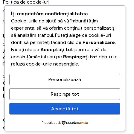
Politica de cookie-uri
Îți respectăm confidențialitatea
Cookie-urile ne ajută să vă îmbunătățim
experiența, să vă oferim conținut personalizat și
să analizăm traficul. Puteți alege ce cookie-uri
Ultimele articole
doriți să permiteți făcând clic pe
Personalizare
.
31/07/2026
Faceți clic pe
Acceptați tot
pentru a vă da
Acreditarea Școlii Postliceale CRSSE Timișoara
consimțământul sau pe
Respingeți tot
pentru a
confirmă legalitatea și calitatea programului de
refuza cookie-urile neesențiale.
formare a antrenorilor
31/07/2026
Personalizează
CONEXIUNILE – LEGĂTURILE ÎNTRE JUCĂTORI,
IMPORTANȚA TACTICĂ ȘI FUNCȚIONALITATEA
Respinge tot
LOR
Acceptă tot
Copyright © 2026
TOP COACHES AHEAD SRL
, toate
Propulsat de
drepturile rezervate. Site realizat de
Rad Media
.