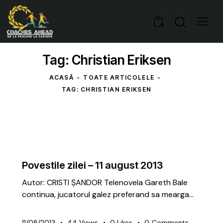
0
Tag: Christian Eriksen
ACASĂ
TOATE ARTICOLELE
TAG: CHRISTIAN ERIKSEN
ARTICOLE
Povestile zilei – 11 august 2013
Autor: CRISTI ȘANDOR Telenovela Gareth Bale
continua, jucatorul galez preferand sa mearga…
11/08/2013
44
Views
0
Likes
0
Comments