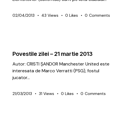
02/04/2013
43
Views
0
Likes
0
Comments
ARTICOLE
PREMIUM
Povestile zilei – 21 martie 2013
Autor: CRISTI ȘANDOR Manchester United este
interesata de Marco Verratti (PSG), fostul
jucator…
21/03/2013
31
Views
0
Likes
0
Comments
ARTICOLE
GRATUITE