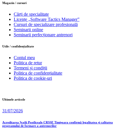
Magazin / cursuri
Cărți de specialitate
Licențe „Software Tactics Manager”
Cursuri de specializare profesională
Seminarii online
Seminarii perfecționare antrenori
Utile / confidențialitate
Contul meu
Politica de retur
Termeni și condiții
Politica de confidențialitate
Politica de cookie-uri
Ultimele articole
31/07/2026
Acreditarea Școlii Postliceale CRSSE Timișoara confirmă legalitatea și calitatea
programului de formare a antrenorilor