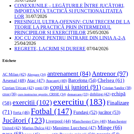
31/07/2026
CONEXIUNILE – LEGĂTURILE ÎNTRE JUCĂTORI,
IMPORTANȚA TACTICĂ ȘI FUNCȚIONALITATEA
LOR
31/07/2026
PRESINGUL ULTRA-OFENSIV: CUM TRECEM DE LA
TEORIE LA PRACTICĂ PRIN INTERMEDIUL
PRINCIPIILOR ȘI EXERCIȚIILOR
25/05/2026
JOC CU ZONE PENTRU INTRARE DIN LINIA A-2-A
25/04/2026
REGRETE, LACRIMI ȘI DURERE
07/04/2026
Etichete
Antrenor
(97)
antrenament
(84)
AC Milan
(42)
Alergare
(34)
Chelsea
(61)
Barcelona
(54)
Arsenal
(48)
Atac
(47)
Atacanți
(40)
copii si juniori
(91)
Ciprian Urican
(42)
copii
(38)
Cristian Sandor
(38)
echipă
dribling
(42)
crsse
(36)
curs instructor sportiv. CRSSE
(34)
demarcare
(33)
exercitiu
(183)
exercitii
(102)
Finalizare
(58)
Fotbal
(147)
(71)
Fundași
(52)
jucător
(53)
forta
(46)
Jucători
(123)
Liverpool
(44)
Manchester
Manchester City
(40)
Minge
(66)
Massimo Lucchesi
(47)
United
(42)
Marius Dulca
(41)
pasa
(68)