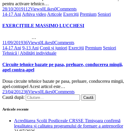
pentru activare tehnico…
28/10/2019
112
Views
0
Likes
0
Comments
14-17 Ani
Arhiva video
Articole
Exerciții
Premium
Seniori
EXERCIȚIILE MASSIMO LUCCHESI
…
11/09/2019
36
Views
0
Likes
0
Comments
14-17 Ani
9-13 Ani
Copii și juniori
Exerciții
Premium
Seniori
Tehnică | Abilități individuale
Circuite tehnice bazate pe pasa, preluare, conducerea mingii,
apel contra-apel
Doua circuite tehnice bazate pe pasa, preluare, conducerea mingii,
apel-contrapel Acest articol este…
23/04/2012
36
Views
0
Likes
0
Comments
Caută după:
Articole recente
Acreditarea Școlii Postliceale CRSSE Timișoara confirmă
legalitatea și calitatea programului de formare a antrenorilor