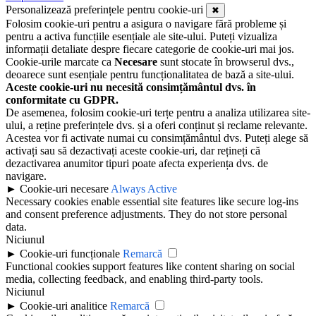
Personalizează preferințele pentru cookie-uri
✖
Folosim cookie-uri pentru a asigura o navigare fără probleme și
pentru a activa funcțiile esențiale ale site-ului. Puteți vizualiza
informații detaliate despre fiecare categorie de cookie-uri mai jos.
Cookie-urile marcate ca
Necesare
sunt stocate în browserul dvs.,
deoarece sunt esențiale pentru funcționalitatea de bază a site-ului.
Aceste cookie-uri nu necesită consimțământul dvs. în
conformitate cu GDPR.
De asemenea, folosim cookie-uri terțe pentru a analiza utilizarea site-
ului, a reține preferințele dvs. și a oferi conținut și reclame relevante.
Acestea vor fi activate numai cu consimțământul dvs. Puteți alege să
activați sau să dezactivați aceste cookie-uri, dar rețineți că
dezactivarea anumitor tipuri poate afecta experiența dvs. de
navigare.
►
Cookie-uri necesare
Always Active
Necessary cookies enable essential site features like secure log-ins
and consent preference adjustments. They do not store personal
data.
Niciunul
►
Cookie-uri funcționale
Remarcă
Functional cookies support features like content sharing on social
media, collecting feedback, and enabling third-party tools.
Niciunul
►
Cookie-uri analitice
Remarcă