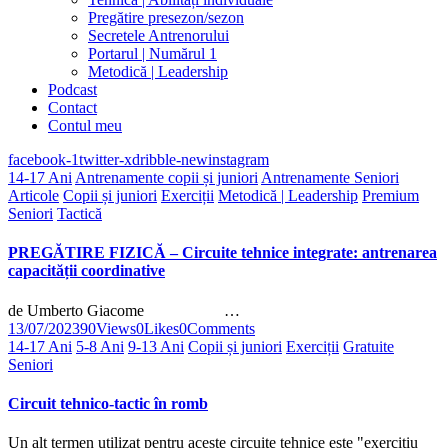
Pregătire presezon/sezon
Secretele Antrenorului
Portarul | Numărul 1
Metodică | Leadership
Podcast
Contact
Contul meu
facebook-1
twitter-x
dribble-new
instagram
14-17 Ani
Antrenamente copii și juniori
Antrenamente Seniori
Articole
Copii și juniori
Exerciții
Metodică | Leadership
Premium
Seniori
Tactică
PREGĂTIRE FIZICĂ – Circuite tehnice integrate: antrenarea
capacității coordinative
de Umberto Giacome …
13/07/2023
90
Views
0
Likes
0
Comments
14-17 Ani
5-8 Ani
9-13 Ani
Copii și juniori
Exerciții
Gratuite
Seniori
Circuit tehnico-tactic în romb
Un alt termen utilizat pentru aceste circuite tehnice este "exercițiu