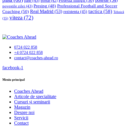
Posesia mingii
(50)
posesie
(54)
pase
(45)
portar
(42)
Professional Football and Soccer
Presing
(48)
povestile zilei
(43)
tactica
(58)
Coaching
(50)
Real Madrid
(53)
rezistenta
(45)
Tehnică
viteza
(72)
(35)
0724 022 858
+4 0724 022 858
contact@coaches-ahead.ro
facebook-1
Meniu principal
Coaches Ahead
Articole de specialitate
Cursuri și seminarii
Magazin
Despre noi
Servicii
Contact