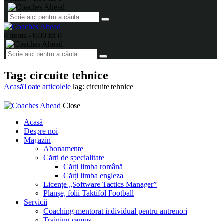
0 items
-
0.00 lei
0
Tag: circuite tehnice
Acasă
Toate articolele
Tag: circuite tehnice
Close
Acasă
Despre noi
Magazin
Abonamente
Cărți de specialitate
Cărți limba română
Cărți limba engleza
Licențe „Software Tactics Manager”
Planșe, folii Taktifol Football
Servicii
Coaching-mentorat individual pentru antrenori
Training camps