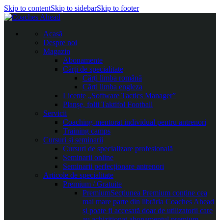
Skip to content
Skip to sidebar
Skip to footer
Acasă
Despre noi
Magazin
Abonamente
Cărți de specialitate
Cărți limba română
Cărți limba engleza
Licențe „Software Tactics Manager”
Planșe, folii Taktifol Football
Servicii
Coaching-mentorat individual pentru antrenori
Training camps
Cursuri și seminarii
Cursuri de specializare profesională
Seminarii online
Seminarii perfecționare antrenori
Articole de specialitate
Premium / Gratuite
Premium
Secțiunea Premium conține cea
mai mare parte din librăria Coaches Ahead
și poate fi accesată doar de utilizatorii care
au achiziționat abonamentul premium.