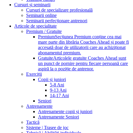
Cursuri și seminarii
Cursuri de specializare profesională
Seminarii online
Seminarii perfecționare antrenori
Articole de specialitate
Premium / Gratuite
Premium
Secțiunea Premium conține cea mai
mare parte din librăria Coaches Ahead și poate fi
accesată doar de utilizatorii care au achiziționat
abonamentul premium.
Gratuite
Articolele gratuite Coaches Ahead sunt
un punct de pornire pentru fiecare persoană care
aspiră la o poziție de antrenor.
Exerciții
Copii și juniori
5-8 Ani
9-13 Ani
14-17 Ani
Seniori
Antrenamente
Antrenamente copii și juniori
Antrenamente Seniori
Tactică
Sisteme | Trasee de joc
Tehnică | Abilități individuale