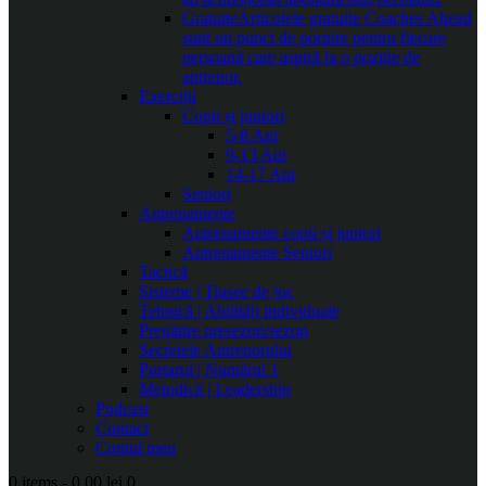
Gratuite
Articolele gratuite Coaches Ahead
sunt un punct de pornire pentru fiecare
persoană care aspiră la o poziție de
antrenor.
Exerciții
Copii și juniori
5-8 Ani
9-13 Ani
14-17 Ani
Seniori
Antrenamente
Antrenamente copii și juniori
Antrenamente Seniori
Tactică
Sisteme | Trasee de joc
Tehnică | Abilități individuale
Pregătire presezon/sezon
Secretele Antrenorului
Portarul | Numărul 1
Metodică | Leadership
Podcast
Contact
Contul meu
0 items
-
0.00 lei
0