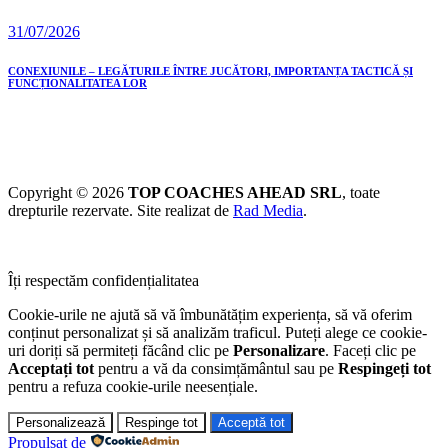
31/07/2026
CONEXIUNILE – LEGĂTURILE ÎNTRE JUCĂTORI, IMPORTANȚA TACTICĂ ȘI
FUNCȚIONALITATEA LOR
Copyright © 2026
TOP COACHES AHEAD SRL
, toate
drepturile rezervate. Site realizat de
Rad Media
.
Îți respectăm confidențialitatea
Cookie-urile ne ajută să vă îmbunătățim experiența, să vă oferim
conținut personalizat și să analizăm traficul. Puteți alege ce cookie-
uri doriți să permiteți făcând clic pe
Personalizare
. Faceți clic pe
Acceptați tot
pentru a vă da consimțământul sau pe
Respingeți tot
pentru a refuza cookie-urile neesențiale.
Personalizează
Respinge tot
Acceptă tot
Propulsat de