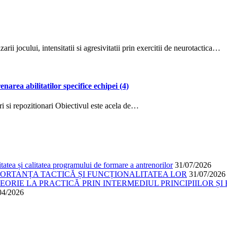
ocului, intensitatii si agresivitatii prin exercitii de neurotactica…
enarea abilitatilor specifice echipei (4)
i repozitionari Obiectivul este acela de…
atea și calitatea programului de formare a antrenorilor
31/07/2026
PORTANȚA TACTICĂ ȘI FUNCȚIONALITATEA LOR
31/07/2026
ORIE LA PRACTICĂ PRIN INTERMEDIUL PRINCIPIILOR ȘI 
04/2026