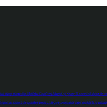
 mare parte din librăria Coaches Ahead și poate fi accesată doar de util
sunt un punct de pornire pentru fiecare persoană care aspiră la o poziți