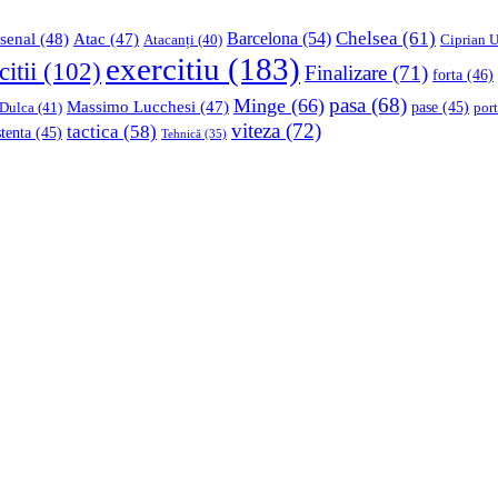
Chelsea
(61)
Barcelona
(54)
senal
(48)
Atac
(47)
Ciprian U
Atacanți
(40)
exercitiu
(183)
citii
(102)
Finalizare
(71)
forta
(46)
pasa
(68)
Minge
(66)
Massimo Lucchesi
(47)
 Dulca
(41)
pase
(45)
port
viteza
(72)
tactica
(58)
stenta
(45)
Tehnică
(35)