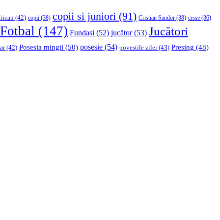
copii si juniori
(91)
rican
(42)
copii
(38)
Cristian Sandor
(38)
crsse
(36)
Fotbal
(147)
Jucători
Fundași
(52)
jucător
(53)
Posesia mingii
(50)
posesie
(54)
Presing
(48)
ar
(42)
povestile zilei
(43)