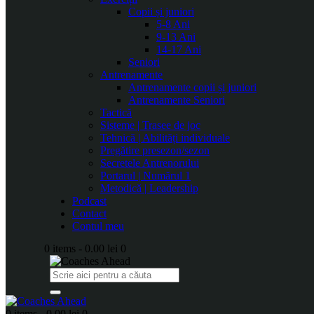
Copii și juniori
5-8 Ani
9-13 Ani
14-17 Ani
Seniori
Antrenamente
Antrenamente copii și juniori
Antrenamente Seniori
Tactică
Sisteme | Trasee de joc
Tehnică | Abilități individuale
Pregătire presezon/sezon
Secretele Antrenorului
Portarul | Numărul 1
Metodică | Leadership
Podcast
Contact
Contul meu
0 items
-
0.00 lei
0
0 items
-
0.00 lei
0