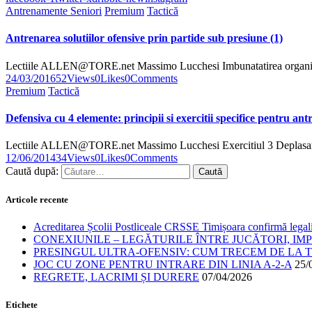
Antrenamente Seniori
Premium
Tactică
Antrenarea solutiilor ofensive prin partide sub presiune (1)
Lectiile ALLEN@TORE.net Massimo Lucchesi Imbunatatirea organizarii j
24/03/2016
52
Views
0
Likes
0
Comments
Premium
Tactică
Defensiva cu 4 elemente: principii si exercitii specifice pentru antr
Lectiile ALLEN@TORE.net Massimo Lucchesi Exercitiul 3 Deplasari s
12/06/2014
34
Views
0
Likes
0
Comments
Caută după:
Articole recente
Acreditarea Școlii Postliceale CRSSE Timișoara confirmă legalit
CONEXIUNILE – LEGĂTURILE ÎNTRE JUCĂTORI, IM
PRESINGUL ULTRA-OFENSIV: CUM TRECEM DE LA TE
JOC CU ZONE PENTRU INTRARE DIN LINIA A-2-A
25/
REGRETE, LACRIMI ȘI DURERE
07/04/2026
Etichete