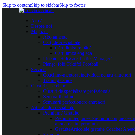
Skip to content
Skip to sidebar
Skip to footer
Acasă
Despre noi
Magazin
Abonamente
Cărți de specialitate
Cărți limba română
Cărți limba engleza
Licențe „Software Tactics Manager”
Planșe, folii Taktifol Football
Servicii
Coaching-mentorat individual pentru antrenori
Training camps
Cursuri și seminarii
Cursuri de specializare profesională
Seminarii online
Seminarii perfecționare antrenori
Articole de specialitate
Premium / Gratuite
Premium
Secțiunea Premium conține cea mai
abonamentul premium.
Gratuite
Articolele gratuite Coaches Ahead 
Exerciții