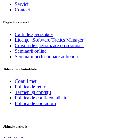
Servicii
Contact
Magazin / cursuri
Cărți de specialitate
Licențe „Software Tactics Manager”
Cursuri de specializare profesională
Seminarii online
Seminarii perfecționare antrenori
Utile / confidențialitate
Contul meu
Politica de retur
Termeni și condiții
Politica de confidențialitate
Politica de cookie-uri
Ultimele articole