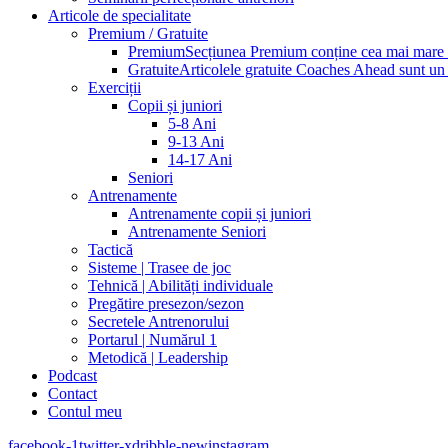
Articole de specialitate
Premium / Gratuite
Premium
Secțiunea Premium conține cea mai mare pa
Gratuite
Articolele gratuite Coaches Ahead sunt un p
Exerciții
Copii și juniori
5-8 Ani
9-13 Ani
14-17 Ani
Seniori
Antrenamente
Antrenamente copii și juniori
Antrenamente Seniori
Tactică
Sisteme | Trasee de joc
Tehnică | Abilități individuale
Pregătire presezon/sezon
Secretele Antrenorului
Portarul | Numărul 1
Metodică | Leadership
Podcast
Contact
Contul meu
facebook-1
twitter-x
dribble-new
instagram