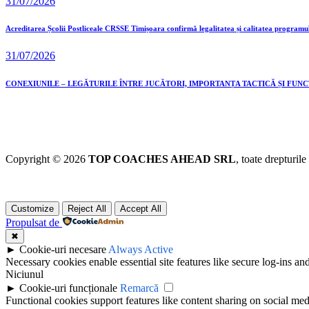
31/07/2026
Acreditarea Școlii Postliceale CRSSE Timișoara confirmă legalitatea și calitatea programu
31/07/2026
CONEXIUNILE – LEGĂTURILE ÎNTRE JUCĂTORI, IMPORTANȚA TACTICĂ ȘI FUN
Copyright © 2026
TOP COACHES AHEAD SRL
, toate drepturile
Customize
Reject All
Accept All
Propulsat de
✖
►
Cookie-uri necesare
Always Active
Necessary cookies enable essential site features like secure log-ins a
Niciunul
►
Cookie-uri funcționale
Remarcă
Functional cookies support features like content sharing on social medi