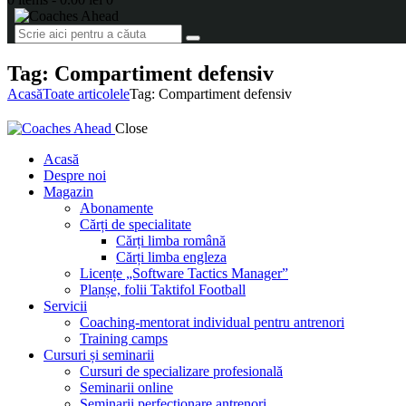
Tag: Compartiment defensiv
Acasă
Toate articolele
Tag: Compartiment defensiv
Close
Acasă
Despre noi
Magazin
Abonamente
Cărți de specialitate
Cărți limba română
Cărți limba engleza
Licențe „Software Tactics Manager”
Planșe, folii Taktifol Football
Servicii
Coaching-mentorat individual pentru antrenori
Training camps
Cursuri și seminarii
Cursuri de specializare profesională
Seminarii online
Seminarii perfecționare antrenori