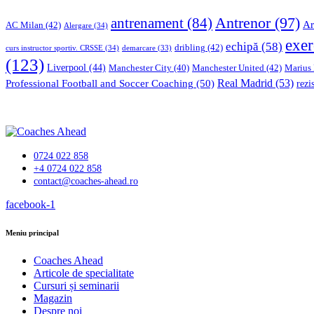
Antrenor
(97)
antrenament
(84)
Ar
AC Milan
(42)
Alergare
(34)
exer
echipă
(58)
dribling
(42)
curs instructor sportiv. CRSSE
(34)
demarcare
(33)
(123)
Liverpool
(44)
Manchester United
(42)
Marius
Manchester City
(40)
Professional Football and Soccer Coaching
(50)
Real Madrid
(53)
rezi
0724 022 858
+4 0724 022 858
contact@coaches-ahead.ro
facebook-1
Meniu principal
Coaches Ahead
Articole de specialitate
Cursuri și seminarii
Magazin
Despre noi