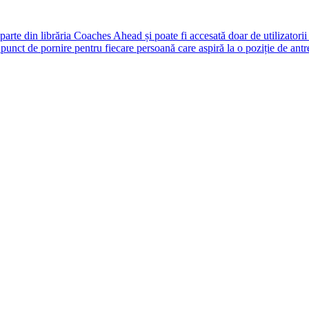
rte din librăria Coaches Ahead și poate fi accesată doar de utilizatori
unct de pornire pentru fiecare persoană care aspiră la o poziție de antr