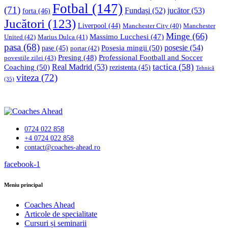
Fotbal
(147)
(71)
Fundași
(52)
jucător
(53)
forta
(46)
Jucători
(123)
Liverpool
(44)
Manchester
Manchester City
(40)
Minge
(66)
Massimo Lucchesi
(47)
United
(42)
Marius Dulca
(41)
pasa
(68)
Posesia mingii
(50)
posesie
(54)
pase
(45)
portar
(42)
Professional Football and Soccer
Presing
(48)
povestile zilei
(43)
tactica
(58)
Coaching
(50)
Real Madrid
(53)
rezistenta
(45)
Tehnică
viteza
(72)
(35)
0724 022 858
+4 0724 022 858
contact@coaches-ahead.ro
facebook-1
Meniu principal
Coaches Ahead
Articole de specialitate
Cursuri și seminarii