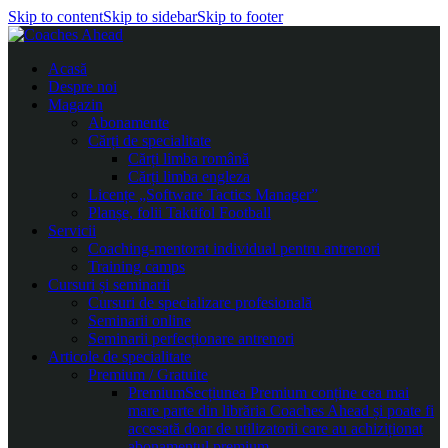
Skip to content
Skip to sidebar
Skip to footer
Acasă
Despre noi
Magazin
Abonamente
Cărți de specialitate
Cărți limba română
Cărți limba engleza
Licențe „Software Tactics Manager”
Planșe, folii Taktifol Football
Servicii
Coaching-mentorat individual pentru antrenori
Training camps
Cursuri și seminarii
Cursuri de specializare profesională
Seminarii online
Seminarii perfecționare antrenori
Articole de specialitate
Premium / Gratuite
Premium
Secțiunea Premium conține cea mai
mare parte din librăria Coaches Ahead și poate fi
accesată doar de utilizatorii care au achiziționat
abonamentul premium.