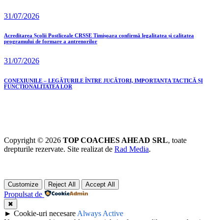
31/07/2026
Acreditarea Școlii Postliceale CRSSE Timișoara confirmă legalitatea și calitatea
programului de formare a antrenorilor
31/07/2026
CONEXIUNILE – LEGĂTURILE ÎNTRE JUCĂTORI, IMPORTANȚA TACTICĂ ȘI
FUNCȚIONALITATEA LOR
Copyright © 2026
TOP COACHES AHEAD SRL
, toate
drepturile rezervate. Site realizat de
Rad Media
.
Customize
Reject All
Accept All
Propulsat de
✖
►
Cookie-uri necesare
Always Active