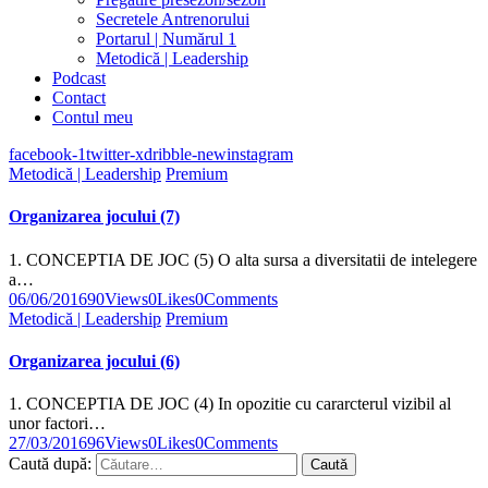
Secretele Antrenorului
Portarul | Numărul 1
Metodică | Leadership
Podcast
Contact
Contul meu
facebook-1
twitter-x
dribble-new
instagram
Metodică | Leadership
Premium
Organizarea jocului (7)
1. CONCEPTIA DE JOC (5) O alta sursa a diversitatii de intelegere
a…
06/06/2016
90
Views
0
Likes
0
Comments
Metodică | Leadership
Premium
Organizarea jocului (6)
1. CONCEPTIA DE JOC (4) In opozitie cu cararcterul vizibil al
unor factori…
27/03/2016
96
Views
0
Likes
0
Comments
Caută după: