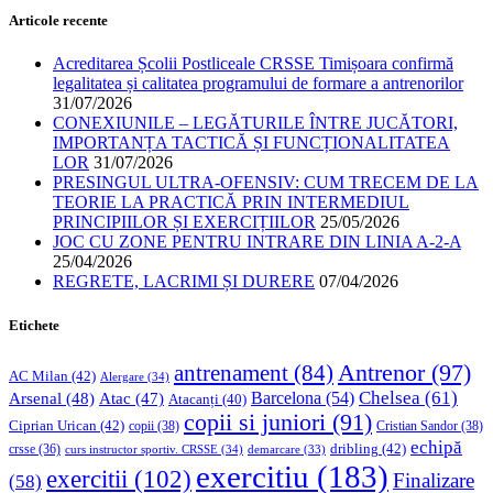
Articole recente
Acreditarea Școlii Postliceale CRSSE Timișoara confirmă
legalitatea și calitatea programului de formare a antrenorilor
31/07/2026
CONEXIUNILE – LEGĂTURILE ÎNTRE JUCĂTORI,
IMPORTANȚA TACTICĂ ȘI FUNCȚIONALITATEA
LOR
31/07/2026
PRESINGUL ULTRA-OFENSIV: CUM TRECEM DE LA
TEORIE LA PRACTICĂ PRIN INTERMEDIUL
PRINCIPIILOR ȘI EXERCIȚIILOR
25/05/2026
JOC CU ZONE PENTRU INTRARE DIN LINIA A-2-A
25/04/2026
REGRETE, LACRIMI ȘI DURERE
07/04/2026
Etichete
Antrenor
(97)
antrenament
(84)
AC Milan
(42)
Alergare
(34)
Chelsea
(61)
Barcelona
(54)
Arsenal
(48)
Atac
(47)
Atacanți
(40)
copii si juniori
(91)
Ciprian Urican
(42)
copii
(38)
Cristian Sandor
(38)
echipă
dribling
(42)
crsse
(36)
curs instructor sportiv. CRSSE
(34)
demarcare
(33)
exercitiu
(183)
exercitii
(102)
Finalizare
(58)