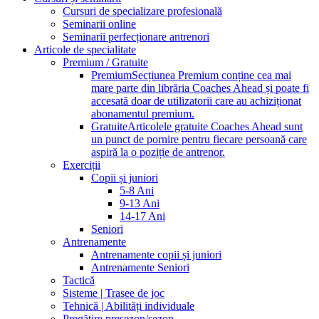
Cursuri de specializare profesională
Seminarii online
Seminarii perfecționare antrenori
Articole de specialitate
Premium / Gratuite
Premium
Secțiunea Premium conține cea mai
mare parte din librăria Coaches Ahead și poate fi
accesată doar de utilizatorii care au achiziționat
abonamentul premium.
Gratuite
Articolele gratuite Coaches Ahead sunt
un punct de pornire pentru fiecare persoană care
aspiră la o poziție de antrenor.
Exerciții
Copii și juniori
5-8 Ani
9-13 Ani
14-17 Ani
Seniori
Antrenamente
Antrenamente copii și juniori
Antrenamente Seniori
Tactică
Sisteme | Trasee de joc
Tehnică | Abilități individuale
Pregătire presezon/sezon