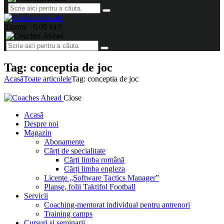
0 items
-
0.00 lei
0
Tag: conceptia de joc
Acasă
Toate articolele
Tag: conceptia de joc
Close
Acasă
Despre noi
Magazin
Abonamente
Cărți de specialitate
Cărți limba română
Cărți limba engleza
Licențe „Software Tactics Manager”
Planșe, folii Taktifol Football
Servicii
Coaching-mentorat individual pentru antrenori
Training camps
Cursuri și seminarii