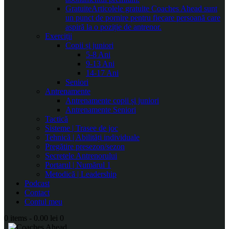
Gratuite
Articolele gratuite Coaches Ahead sunt
un punct de pornire pentru fiecare persoană care
aspiră la o poziție de antrenor.
Exerciții
Copii și juniori
5-8 Ani
9-13 Ani
14-17 Ani
Seniori
Antrenamente
Antrenamente copii și juniori
Antrenamente Seniori
Tactică
Sisteme | Trasee de joc
Tehnică | Abilități individuale
Pregătire presezon/sezon
Secretele Antrenorului
Portarul | Numărul 1
Metodică | Leadership
Podcast
Contact
Contul meu
0 items
-
0.00 lei
0