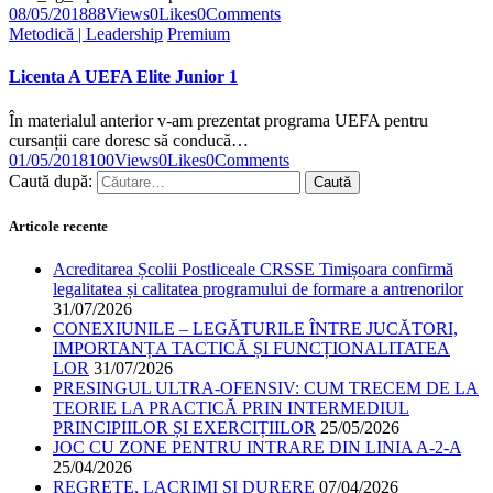
08/05/2018
88
Views
0
Likes
0
Comments
Metodică | Leadership
Premium
Licenta A UEFA Elite Junior 1
În materialul anterior v-am prezentat programa UEFA pentru
cursanții care doresc să conducă…
01/05/2018
100
Views
0
Likes
0
Comments
Caută după:
Articole recente
Acreditarea Școlii Postliceale CRSSE Timișoara confirmă
legalitatea și calitatea programului de formare a antrenorilor
31/07/2026
CONEXIUNILE – LEGĂTURILE ÎNTRE JUCĂTORI,
IMPORTANȚA TACTICĂ ȘI FUNCȚIONALITATEA
LOR
31/07/2026
PRESINGUL ULTRA-OFENSIV: CUM TRECEM DE LA
TEORIE LA PRACTICĂ PRIN INTERMEDIUL
PRINCIPIILOR ȘI EXERCIȚIILOR
25/05/2026
JOC CU ZONE PENTRU INTRARE DIN LINIA A-2-A
25/04/2026
REGRETE, LACRIMI ȘI DURERE
07/04/2026