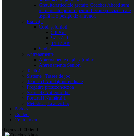
Gratuite
Articolele gratuite Coaches Ahead sunt
un punct de pornire pentru fiecare persoană care
aspiră la o poziție de antrenor.
Exerciții
Copii și juniori
5-8 Ani
9-13 Ani
14-17 Ani
Seniori
Antrenamente
Antrenamente copii și juniori
Antrenamente Seniori
Tactică
Sisteme | Trasee de joc
Tehnică | Abilități individuale
Pregătire presezon/sezon
Secretele Antrenorului
Portarul | Numărul 1
Metodică | Leadership
Podcast
Contact
Contul meu
0 items
-
0.00 lei
0