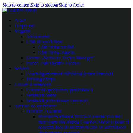
Skip to content
Skip to sidebar
Skip to footer
Acasă
Despre noi
Magazin
Abonamente
Cărți de specialitate
Cărți limba română
Cărți limba engleza
Licențe „Software Tactics Manager”
Planșe, folii Taktifol Football
Servicii
Coaching-mentorat individual pentru antrenori
Training camps
Cursuri și seminarii
Cursuri de specializare profesională
Seminarii online
Seminarii perfecționare antrenori
Articole de specialitate
Premium / Gratuite
Premium
Secțiunea Premium conține cea mai
mare parte din librăria Coaches Ahead și poate fi
accesată doar de utilizatorii care au achiziționat
abonamentul premium.