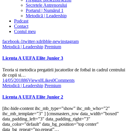
Secretele Antrenorului
Portarul | Numărul 1
Metodică | Leadership
Podcast
Contact
Contul meu
facebook-1
twitter-x
dribble-new
instagram
Metodică | Leadership
Premium
Licenta A UEFA Elite Junior 3
Teoria si metodica pregatirii jucatorilor de fotbal in cadrul centrului
de copii si…
14/05/2018
86
Views
0
Likes
0
Comments
Metodică | Leadership
Premium
Licenta A UEFA Elite Junior 2
[ihc-hide-content ihc_mb_type=”show” ihc_mb_who=”2″
ihc_mb_template=”3″ ] [cmsmasters_row data_width=”boxed”
data_padding_left=”3″ data_padding_right=”3″
data_color=”default” data_bg_position=”top center”
data_bg_repeat=”no-repeat”…