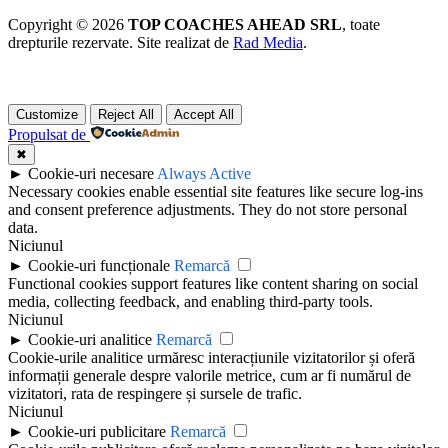
Copyright © 2026
TOP COACHES AHEAD SRL
, toate
drepturile rezervate. Site realizat de
Rad Media
.
Customize
Reject All
Accept All
Propulsat de
✖
►
Cookie-uri necesare
Always Active
Necessary cookies enable essential site features like secure log-ins
and consent preference adjustments. They do not store personal
data.
Niciunul
►
Cookie-uri funcționale
Remarcă
Functional cookies support features like content sharing on social
media, collecting feedback, and enabling third-party tools.
Niciunul
►
Cookie-uri analitice
Remarcă
Cookie-urile analitice urmăresc interacțiunile vizitatorilor și oferă
informații generale despre valorile metrice, cum ar fi numărul de
vizitatori, rata de respingere și sursele de trafic.
Niciunul
►
Cookie-uri publicitare
Remarcă