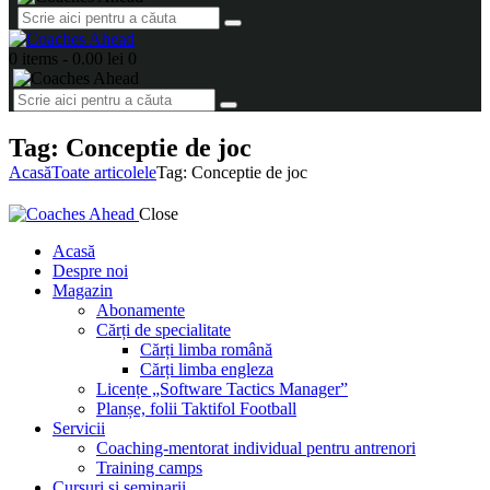
0 items
-
0.00 lei
0
Tag: Conceptie de joc
Acasă
Toate articolele
Tag: Conceptie de joc
Close
Acasă
Despre noi
Magazin
Abonamente
Cărți de specialitate
Cărți limba română
Cărți limba engleza
Licențe „Software Tactics Manager”
Planșe, folii Taktifol Football
Servicii
Coaching-mentorat individual pentru antrenori
Training camps
Cursuri și seminarii