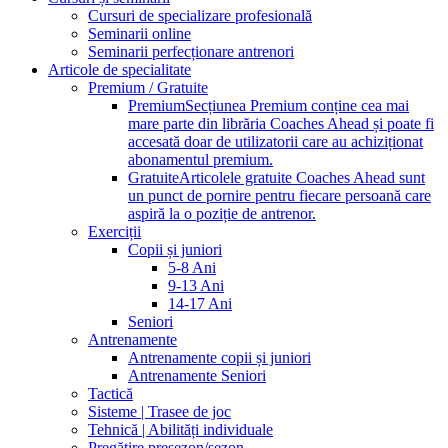
Cursuri de specializare profesională
Seminarii online
Seminarii perfecționare antrenori
Articole de specialitate
Premium / Gratuite
Premium
Secțiunea Premium conține cea mai
mare parte din librăria Coaches Ahead și poate fi
accesată doar de utilizatorii care au achiziționat
abonamentul premium.
Gratuite
Articolele gratuite Coaches Ahead sunt
un punct de pornire pentru fiecare persoană care
aspiră la o poziție de antrenor.
Exerciții
Copii și juniori
5-8 Ani
9-13 Ani
14-17 Ani
Seniori
Antrenamente
Antrenamente copii și juniori
Antrenamente Seniori
Tactică
Sisteme | Trasee de joc
Tehnică | Abilități individuale
Pregătire presezon/sezon