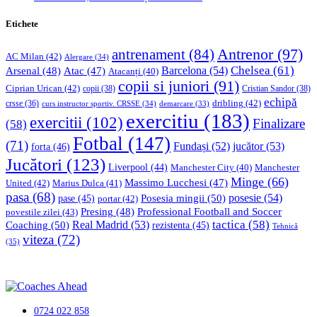
Etichete
Antrenor
(97)
antrenament
(84)
AC Milan
(42)
Alergare
(34)
Chelsea
(61)
Barcelona
(54)
Arsenal
(48)
Atac
(47)
Atacanți
(40)
copii si juniori
(91)
Ciprian Urican
(42)
copii
(38)
Cristian Sandor
(38)
echipă
dribling
(42)
crsse
(36)
curs instructor sportiv. CRSSE
(34)
demarcare
(33)
exercitiu
(183)
exercitii
(102)
Finalizare
(58)
Fotbal
(147)
(71)
Fundași
(52)
jucător
(53)
forta
(46)
Jucători
(123)
Liverpool
(44)
Manchester
Manchester City
(40)
Minge
(66)
Massimo Lucchesi
(47)
United
(42)
Marius Dulca
(41)
pasa
(68)
Posesia mingii
(50)
posesie
(54)
pase
(45)
portar
(42)
Professional Football and Soccer
Presing
(48)
povestile zilei
(43)
tactica
(58)
Coaching
(50)
Real Madrid
(53)
rezistenta
(45)
Tehnică
viteza
(72)
(35)
0724 022 858