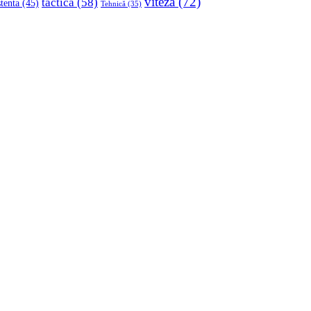
viteza
(72)
tactica
(58)
stenta
(45)
Tehnică
(35)