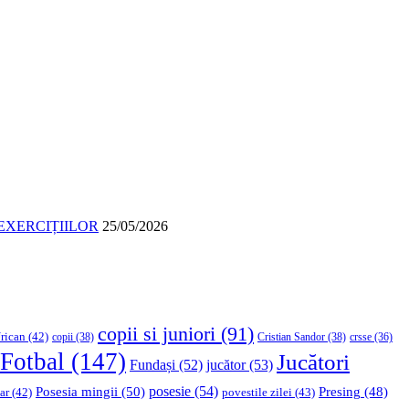
EXERCIȚIILOR
25/05/2026
copii si juniori
(91)
rican
(42)
copii
(38)
Cristian Sandor
(38)
crsse
(36)
Fotbal
(147)
Jucători
Fundași
(52)
jucător
(53)
Posesia mingii
(50)
posesie
(54)
Presing
(48)
ar
(42)
povestile zilei
(43)