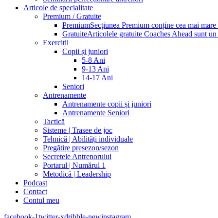
Articole de specialitate
Premium / Gratuite
Premium
Secțiunea Premium conține cea mai mare pa
Gratuite
Articolele gratuite Coaches Ahead sunt un p
Exerciții
Copii și juniori
5-8 Ani
9-13 Ani
14-17 Ani
Seniori
Antrenamente
Antrenamente copii și juniori
Antrenamente Seniori
Tactică
Sisteme | Trasee de joc
Tehnică | Abilități individuale
Pregătire presezon/sezon
Secretele Antrenorului
Portarul | Numărul 1
Metodică | Leadership
Podcast
Contact
Contul meu
facebook-1
twitter-x
dribble-new
instagram