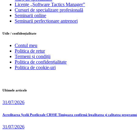
Licențe „Software Tactics Manager”
Cursuri de specializare profesională
Seminarii online
Seminarii perfecționare antrenori
Utile / confidențialitate
Contul meu
Politica de retur
Termeni și condiții
Politica de confidențialitate
Politica de cookie-uri
Ultimele articole
31/07/2026
Acreditarea Școlii Postliceale CRSSE Timișoara confirmă legalitatea și calitatea programu
31/07/2026