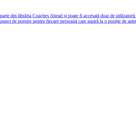
rte din librăria Coaches Ahead și poate fi accesată doar de utilizatori
unct de pornire pentru fiecare persoană care aspiră la o poziție de antr