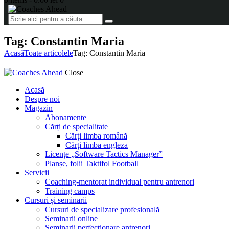
Tag: Constantin Maria
Acasă
Toate articolele
Tag: Constantin Maria
Close
Acasă
Despre noi
Magazin
Abonamente
Cărți de specialitate
Cărți limba română
Cărți limba engleza
Licențe „Software Tactics Manager”
Planșe, folii Taktifol Football
Servicii
Coaching-mentorat individual pentru antrenori
Training camps
Cursuri și seminarii
Cursuri de specializare profesională
Seminarii online
Seminarii perfecționare antrenori