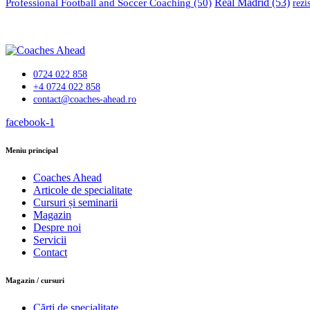
Professional Football and Soccer Coaching
(50)
Real Madrid
(53)
rezi
0724 022 858
+4 0724 022 858
contact@coaches-ahead.ro
facebook-1
Meniu principal
Coaches Ahead
Articole de specialitate
Cursuri și seminarii
Magazin
Despre noi
Servicii
Contact
Magazin / cursuri
Cărți de specialitate