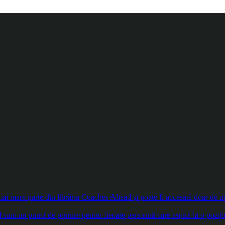
 mare parte din librăria Coaches Ahead și poate fi accesată doar de util
sunt un punct de pornire pentru fiecare persoană care aspiră la o poziți