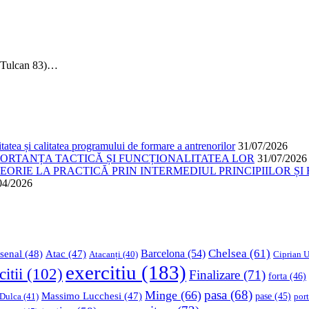
, Tulcan 83)…
atea și calitatea programului de formare a antrenorilor
31/07/2026
PORTANȚA TACTICĂ ȘI FUNCȚIONALITATEA LOR
31/07/2026
ORIE LA PRACTICĂ PRIN INTERMEDIUL PRINCIPIILOR ȘI 
04/2026
Chelsea
(61)
Barcelona
(54)
senal
(48)
Atac
(47)
Ciprian U
Atacanți
(40)
exercitiu
(183)
citii
(102)
Finalizare
(71)
forta
(46)
pasa
(68)
Minge
(66)
Massimo Lucchesi
(47)
 Dulca
(41)
pase
(45)
port