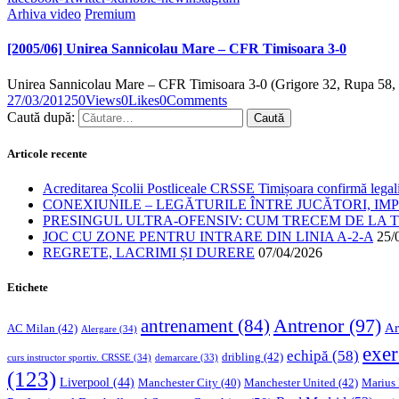
Arhiva video
Premium
[2005/06] Unirea Sannicolau Mare – CFR Timisoara 3-0
Unirea Sannicolau Mare – CFR Timisoara 3-0 (Grigore 32, Rupa 58
27/03/2012
50
Views
0
Likes
0
Comments
Caută după:
Articole recente
Acreditarea Școlii Postliceale CRSSE Timișoara confirmă legalit
CONEXIUNILE – LEGĂTURILE ÎNTRE JUCĂTORI, IM
PRESINGUL ULTRA-OFENSIV: CUM TRECEM DE LA TE
JOC CU ZONE PENTRU INTRARE DIN LINIA A-2-A
25/
REGRETE, LACRIMI ȘI DURERE
07/04/2026
Etichete
Antrenor
(97)
antrenament
(84)
Ar
AC Milan
(42)
Alergare
(34)
exer
echipă
(58)
dribling
(42)
curs instructor sportiv. CRSSE
(34)
demarcare
(33)
(123)
Liverpool
(44)
Manchester United
(42)
Marius
Manchester City
(40)