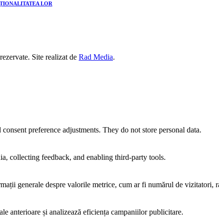
CȚIONALITATEA LOR
 rezervate. Site realizat de
Rad Media
.
nd consent preference adjustments. They do not store personal data.
a, collecting feedback, and enabling third-party tools.
rmații generale despre valorile metrice, cum ar fi numărul de vizitatori, ra
ale anterioare și analizează eficiența campaniilor publicitare.