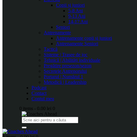
Copii și juniori
5-8 Ani
9-13 Ani
14-17 Ani
Seniori
Antrenamente
Antrenamente copii și juniori
Antrenamente Seniori
Tactică
Sisteme | Trasee de joc
Tehnică | Abilități individuale
Pregătire presezon/sezon
Secretele Antrenorului
Portarul | Numărul 1
Metodică | Leadership
Podcast
Contact
Contul meu
0 items
-
0.00 lei
0
0 items
-
0.00 lei
0