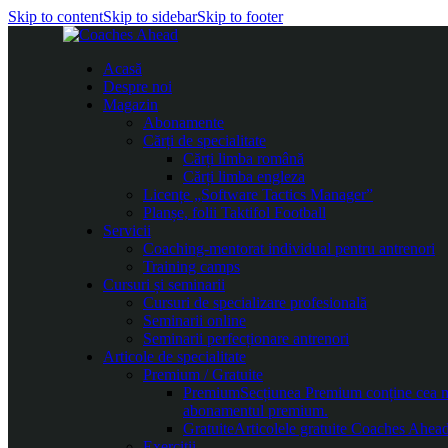
Skip to content
Skip to sidebar
Skip to footer
Acasă
Despre noi
Magazin
Abonamente
Cărți de specialitate
Cărți limba română
Cărți limba engleza
Licențe „Software Tactics Manager”
Planșe, folii Taktifol Football
Servicii
Coaching-mentorat individual pentru antrenori
Training camps
Cursuri și seminarii
Cursuri de specializare profesională
Seminarii online
Seminarii perfecționare antrenori
Articole de specialitate
Premium / Gratuite
Premium
Secțiunea Premium conține cea mai
abonamentul premium.
Gratuite
Articolele gratuite Coaches Ahead 
Exerciții