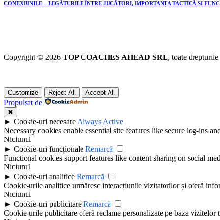
CONEXIUNILE – LEGĂTURILE ÎNTRE JUCĂTORI, IMPORTANȚA TACTICĂ ȘI FUN
Copyright © 2026
TOP COACHES AHEAD SRL
, toate drepturile
Customize
Reject All
Accept All
Propulsat de
✖
►
Cookie-uri necesare
Always Active
Necessary cookies enable essential site features like secure log-ins a
Niciunul
►
Cookie-uri funcționale
Remarcă
Functional cookies support features like content sharing on social medi
Niciunul
►
Cookie-uri analitice
Remarcă
Cookie-urile analitice urmăresc interacțiunile vizitatorilor și oferă info
Niciunul
►
Cookie-uri publicitare
Remarcă
Cookie-urile publicitare oferă reclame personalizate pe baza vizitelor t