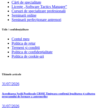
Cărți de specialitate
Licențe „Software Tactics Manager”
Cursuri de specializare profesională
Seminarii online
Seminarii perfecționare antrenori
Utile / confidențialitate
Contul meu
Politica de retur
Termeni și condiții
Politica de confidențialitate
Politica de cookie-uri
Ultimele articole
31/07/2026
Acreditarea Școlii Postliceale CRSSE Timișoara confirmă legalitatea și calitatea
programului de formare a antrenorilor
31/07/2026