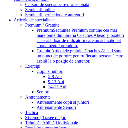
Cursuri de specializare profesională
Seminarii online
Seminarii perfecționare antrenori
Articole de specialitate
Premium / Gratuite
Premium
Secțiunea Premium conține cea mai
mare parte din librăria Coaches Ahead și poate fi
accesată doar de utilizatorii care au achiziționat
abonamentul premium.
Gratuite
Articolele gratuite Coaches Ahead sunt
un punct de pornire pentru fiecare persoană care
aspiră la o poziție de antrenor.
Exerciții
Copii și juniori
5-8 Ani
9-13 Ani
14-17 Ani
Seniori
Antrenamente
Antrenamente copii și juniori
Antrenamente Seniori
Tactică
Sisteme | Trasee de joc
Tehnică | Abilități individuale
Pregătire presezon/sezon