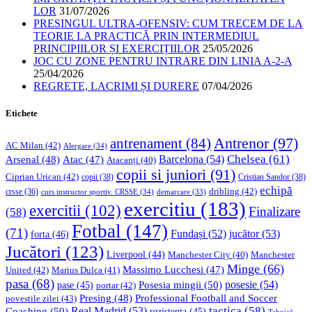
LOR
31/07/2026
PRESINGUL ULTRA-OFENSIV: CUM TRECEM DE LA
TEORIE LA PRACTICĂ PRIN INTERMEDIUL
PRINCIPIILOR ȘI EXERCIȚIILOR
25/05/2026
JOC CU ZONE PENTRU INTRARE DIN LINIA A-2-A
25/04/2026
REGRETE, LACRIMI ȘI DURERE
07/04/2026
Etichete
Antrenor
(97)
antrenament
(84)
AC Milan
(42)
Alergare
(34)
Chelsea
(61)
Barcelona
(54)
Arsenal
(48)
Atac
(47)
Atacanți
(40)
copii si juniori
(91)
Ciprian Urican
(42)
copii
(38)
Cristian Sandor
(38)
echipă
dribling
(42)
crsse
(36)
curs instructor sportiv. CRSSE
(34)
demarcare
(33)
exercitiu
(183)
exercitii
(102)
Finalizare
(58)
Fotbal
(147)
(71)
Fundași
(52)
jucător
(53)
forta
(46)
Jucători
(123)
Liverpool
(44)
Manchester
Manchester City
(40)
Minge
(66)
Massimo Lucchesi
(47)
United
(42)
Marius Dulca
(41)
pasa
(68)
Posesia mingii
(50)
posesie
(54)
pase
(45)
portar
(42)
Professional Football and Soccer
Presing
(48)
povestile zilei
(43)
tactica
(58)
Coaching
(50)
Real Madrid
(53)
rezistenta
(45)