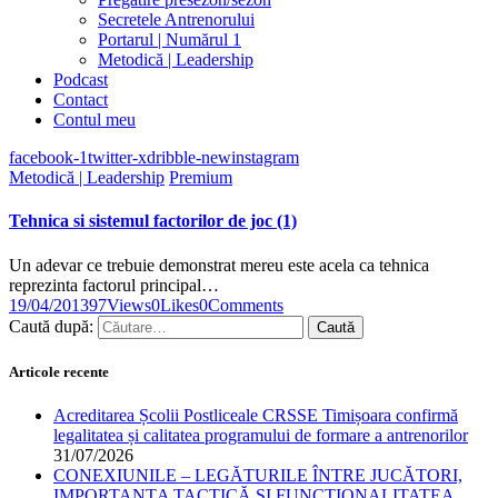
Secretele Antrenorului
Portarul | Numărul 1
Metodică | Leadership
Podcast
Contact
Contul meu
facebook-1
twitter-x
dribble-new
instagram
Metodică | Leadership
Premium
Tehnica si sistemul factorilor de joc (1)
Un adevar ce trebuie demonstrat mereu este acela ca tehnica
reprezinta factorul principal…
19/04/2013
97
Views
0
Likes
0
Comments
Caută după:
Articole recente
Acreditarea Școlii Postliceale CRSSE Timișoara confirmă
legalitatea și calitatea programului de formare a antrenorilor
31/07/2026
CONEXIUNILE – LEGĂTURILE ÎNTRE JUCĂTORI,
IMPORTANȚA TACTICĂ ȘI FUNCȚIONALITATEA