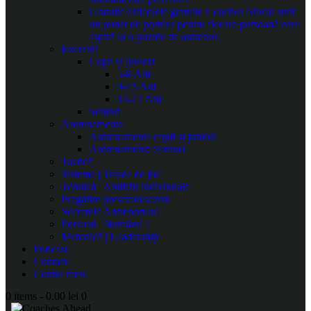
Gratuite
Articolele gratuite Coaches Ahead sunt
un punct de pornire pentru fiecare persoană care
aspiră la o poziție de antrenor.
Exerciții
Copii și juniori
5-8 Ani
9-13 Ani
14-17 Ani
Seniori
Antrenamente
Antrenamente copii și juniori
Antrenamente Seniori
Tactică
Sisteme | Trasee de joc
Tehnică | Abilități individuale
Pregătire presezon/sezon
Secretele Antrenorului
Portarul | Numărul 1
Metodică | Leadership
Podcast
Contact
Contul meu
0 items
-
0.00 lei
0