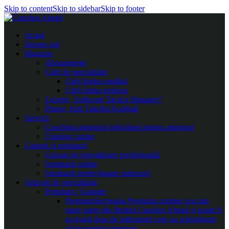
Skip to content
Skip to sidebar
Skip to footer
Acasă
Despre noi
Magazin
Abonamente
Cărți de specialitate
Cărți limba română
Cărți limba engleza
Licențe „Software Tactics Manager”
Planșe, folii Taktifol Football
Servicii
Coaching-mentorat individual pentru antrenori
Training camps
Cursuri și seminarii
Cursuri de specializare profesională
Seminarii online
Seminarii perfecționare antrenori
Articole de specialitate
Premium / Gratuite
Premium
Secțiunea Premium conține cea mai
mare parte din librăria Coaches Ahead și poate fi
accesată doar de utilizatorii care au achiziționat
abonamentul premium.