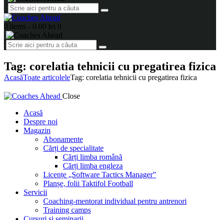
0 items
-
0.00 lei
0
Tag: corelatia tehnicii cu pregatirea fizica
Acasă
Toate articolele
Tag: corelatia tehnicii cu pregatirea fizica
Close
Acasă
Despre noi
Magazin
Abonamente
Cărți de specialitate
Cărți limba română
Cărți limba engleza
Licențe „Software Tactics Manager”
Planșe, folii Taktifol Football
Servicii
Coaching-mentorat individual pentru antrenori
Training camps
Cursuri și seminarii