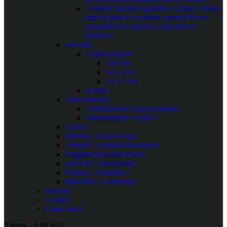
Gratuite
Articolele gratuite Coaches Ahead
sunt un punct de pornire pentru fiecare
persoană care aspiră la o poziție de
antrenor.
Exerciții
Copii și juniori
5-8 Ani
9-13 Ani
14-17 Ani
Seniori
Antrenamente
Antrenamente copii și juniori
Antrenamente Seniori
Tactică
Sisteme | Trasee de joc
Tehnică | Abilități individuale
Pregătire presezon/sezon
Secretele Antrenorului
Portarul | Numărul 1
Metodică | Leadership
Podcast
Contact
Contul meu
0 items
-
0.00 lei
0