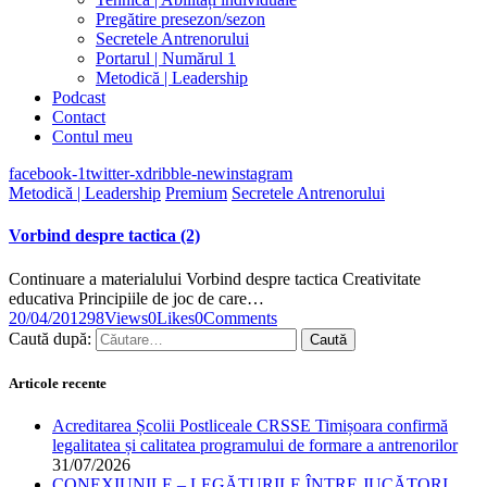
Pregătire presezon/sezon
Secretele Antrenorului
Portarul | Numărul 1
Metodică | Leadership
Podcast
Contact
Contul meu
facebook-1
twitter-x
dribble-new
instagram
Metodică | Leadership
Premium
Secretele Antrenorului
Vorbind despre tactica (2)
Continuare a materialului Vorbind despre tactica Creativitate
educativa Principiile de joc de care…
20/04/2012
98
Views
0
Likes
0
Comments
Caută după:
Articole recente
Acreditarea Școlii Postliceale CRSSE Timișoara confirmă
legalitatea și calitatea programului de formare a antrenorilor
31/07/2026
CONEXIUNILE – LEGĂTURILE ÎNTRE JUCĂTORI,