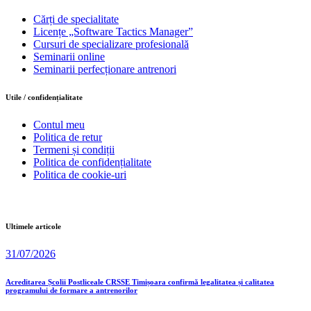
Cărți de specialitate
Licențe „Software Tactics Manager”
Cursuri de specializare profesională
Seminarii online
Seminarii perfecționare antrenori
Utile / confidențialitate
Contul meu
Politica de retur
Termeni și condiții
Politica de confidențialitate
Politica de cookie-uri
Ultimele articole
31/07/2026
Acreditarea Școlii Postliceale CRSSE Timișoara confirmă legalitatea și calitatea
programului de formare a antrenorilor