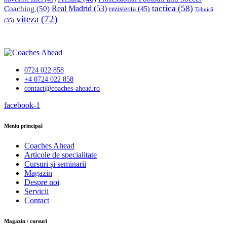
tactica
(58)
Coaching
(50)
Real Madrid
(53)
rezistenta
(45)
Tehnică
viteza
(72)
(35)
0724 022 858
+4 0724 022 858
contact@coaches-ahead.ro
facebook-1
Meniu principal
Coaches Ahead
Articole de specialitate
Cursuri și seminarii
Magazin
Despre noi
Servicii
Contact
Magazin / cursuri