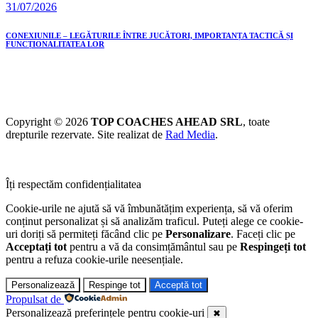
31/07/2026
CONEXIUNILE – LEGĂTURILE ÎNTRE JUCĂTORI, IMPORTANȚA TACTICĂ ȘI
FUNCȚIONALITATEA LOR
Copyright © 2026
TOP COACHES AHEAD SRL
, toate
drepturile rezervate. Site realizat de
Rad Media
.
Îți respectăm confidențialitatea
Cookie-urile ne ajută să vă îmbunătățim experiența, să vă oferim
conținut personalizat și să analizăm traficul. Puteți alege ce cookie-
uri doriți să permiteți făcând clic pe
Personalizare
. Faceți clic pe
Acceptați tot
pentru a vă da consimțământul sau pe
Respingeți tot
pentru a refuza cookie-urile neesențiale.
Personalizează
Respinge tot
Acceptă tot
Propulsat de
Personalizează preferințele pentru cookie-uri
✖