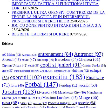
IMPORTANȚA TACTICĂ ȘI FUNCȚIONALITATEA
LOR
31/07/2026
PRESINGUL ULTRA-OFENSIV: CUM TRECEM DE LA
TEORIE LA PRACTICĂ PRIN INTERMEDIUL
PRINCIPIILOR ȘI EXERCIȚIILOR
25/05/2026
JOC CU ZONE PENTRU INTRARE DIN LINIA A-2-A
25/04/2026
REGRETE, LACRIMI ȘI DURERE
07/04/2026
Etichete
Antrenor
(97)
antrenament
(84)
AC Milan
(42)
Alergare
(34)
Chelsea
(61)
Barcelona
(54)
Arsenal
(48)
Atac
(47)
Atacanți
(40)
copii si juniori
(91)
Ciprian Urican
(42)
copii
(38)
Cristian Sandor
(38)
echipă
dribling
(42)
crsse
(36)
curs instructor sportiv. CRSSE
(34)
demarcare
(33)
exercitiu
(183)
exercitii
(102)
Finalizare
(58)
Fotbal
(147)
(71)
Fundași
(52)
jucător
(53)
forta
(46)
Jucători
(123)
Liverpool
(44)
Manchester
Manchester City
(40)
Minge
(66)
Massimo Lucchesi
(47)
United
(42)
Marius Dulca
(41)
pasa
(68)
Posesia mingii
(50)
posesie
(54)
pase
(45)
portar
(42)
Professional Football and Soccer
Presing
(48)
povestile zilei
(43)