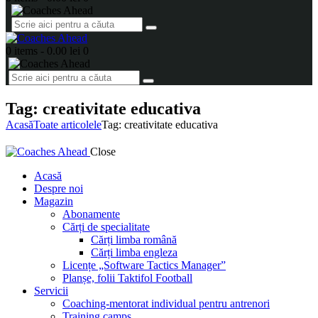
0 items
-
0.00 lei
0
Tag: creativitate educativa
Acasă
Toate articolele
Tag: creativitate educativa
Close
Acasă
Despre noi
Magazin
Abonamente
Cărți de specialitate
Cărți limba română
Cărți limba engleza
Licențe „Software Tactics Manager”
Planșe, folii Taktifol Football
Servicii
Coaching-mentorat individual pentru antrenori
Training camps