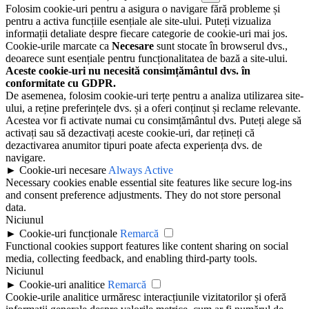
Folosim cookie-uri pentru a asigura o navigare fără probleme și
pentru a activa funcțiile esențiale ale site-ului. Puteți vizualiza
informații detaliate despre fiecare categorie de cookie-uri mai jos.
Cookie-urile marcate ca
Necesare
sunt stocate în browserul dvs.,
deoarece sunt esențiale pentru funcționalitatea de bază a site-ului.
Aceste cookie-uri nu necesită consimțământul dvs. în
conformitate cu GDPR.
De asemenea, folosim cookie-uri terțe pentru a analiza utilizarea site-
ului, a reține preferințele dvs. și a oferi conținut și reclame relevante.
Acestea vor fi activate numai cu consimțământul dvs. Puteți alege să
activați sau să dezactivați aceste cookie-uri, dar rețineți că
dezactivarea anumitor tipuri poate afecta experiența dvs. de
navigare.
►
Cookie-uri necesare
Always Active
Necessary cookies enable essential site features like secure log-ins
and consent preference adjustments. They do not store personal
data.
Niciunul
►
Cookie-uri funcționale
Remarcă
Functional cookies support features like content sharing on social
media, collecting feedback, and enabling third-party tools.
Niciunul
►
Cookie-uri analitice
Remarcă
Cookie-urile analitice urmăresc interacțiunile vizitatorilor și oferă