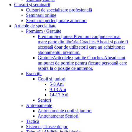
Cursuri și seminarii
Cursuri de specializare profesională
Seminarii online
Seminarii perfecționare antrenori
Articole de specialitate
Premium / Gratuite
Premium
Secțiunea Premium conține cea mai
mare parte din librăria Coaches Ahead și poate fi
accesată doar de utilizatorii care au achiziționat
abonamentul premium.
Gratuite
Articolele gratuite Coaches Ahead sunt
un punct de pornire pentru fiecare persoană care
aspiră la o poziție de antrenor.
Exerciții
Copii și juniori
5-8 Ani
9-13 Ani
14-17 Ani
Seniori
Antrenamente
Antrenamente copii și juniori
Antrenamente Seniori
Tactică
Sisteme | Trasee de joc
Tehnică | Abilități individuale