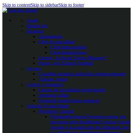
Skip to content
Skip to sidebar
Skip to footer
Acasă
Despre noi
Magazin
Abonamente
Cărți de specialitate
Cărți limba română
Cărți limba engleza
Licențe „Software Tactics Manager”
Planșe, folii Taktifol Football
Servicii
Coaching-mentorat individual pentru antrenori
Training camps
Cursuri și seminarii
Cursuri de specializare profesională
Seminarii online
Seminarii perfecționare antrenori
Articole de specialitate
Premium / Gratuite
Premium
Secțiunea Premium conține cea
mai mare parte din librăria Coaches Ahead
și poate fi accesată doar de utilizatorii care
au achiziționat abonamentul premium.