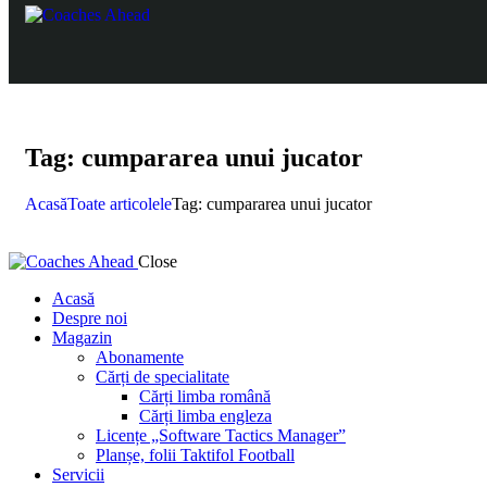
Tag: cumpararea unui jucator
Acasă
Toate articolele
Tag: cumpararea unui jucator
Close
Acasă
Despre noi
Magazin
Abonamente
Cărți de specialitate
Cărți limba română
Cărți limba engleza
Licențe „Software Tactics Manager”
Planșe, folii Taktifol Football
Servicii