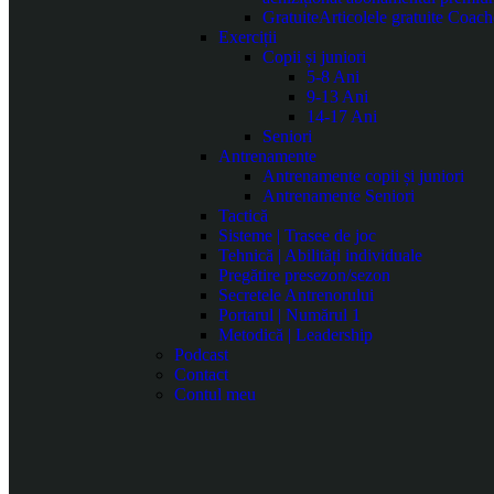
Gratuite
Articolele gratuite Coach
Exerciții
Copii și juniori
5-8 Ani
9-13 Ani
14-17 Ani
Seniori
Antrenamente
Antrenamente copii și juniori
Antrenamente Seniori
Tactică
Sisteme | Trasee de joc
Tehnică | Abilități individuale
Pregătire presezon/sezon
Secretele Antrenorului
Portarul | Numărul 1
Metodică | Leadership
Podcast
Contact
Contul meu