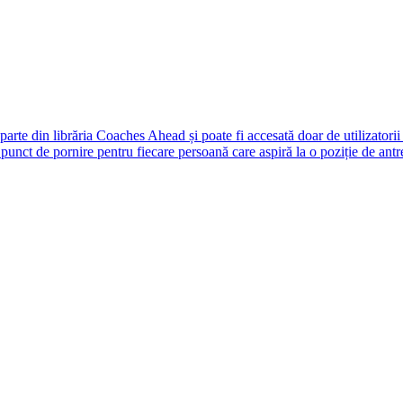
rte din librăria Coaches Ahead și poate fi accesată doar de utilizatori
unct de pornire pentru fiecare persoană care aspiră la o poziție de antr