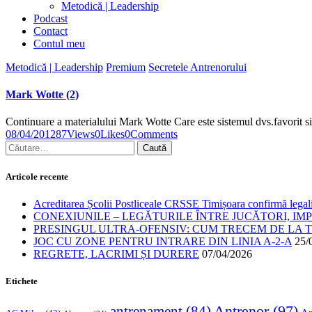
Metodică | Leadership
Podcast
Contact
Contul meu
Metodică | Leadership
Premium
Secretele Antrenorului
Mark Wotte (2)
Continuare a materialului Mark Wotte Care este sistemul dvs.favorit
08/04/2012
87
Views
0
Likes
0
Comments
Articole recente
Acreditarea Școlii Postliceale CRSSE Timișoara confirmă legalit
CONEXIUNILE – LEGĂTURILE ÎNTRE JUCĂTORI, IM
PRESINGUL ULTRA-OFENSIV: CUM TRECEM DE LA TE
JOC CU ZONE PENTRU INTRARE DIN LINIA A-2-A
25/
REGRETE, LACRIMI ȘI DURERE
07/04/2026
Etichete
Antrenor
(97)
antrenament
(84)