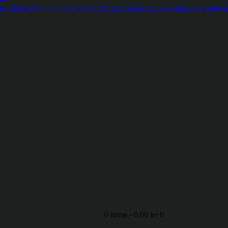
es Ahead sunt un punct de pornire pentru fiecare persoană care aspiră la
0 items
-
0.00 lei
0