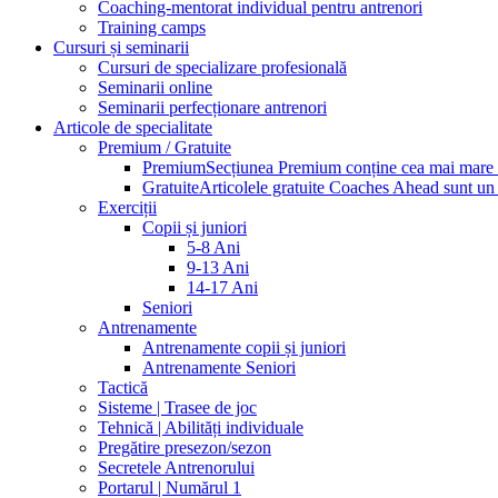
Coaching-mentorat individual pentru antrenori
Training camps
Cursuri și seminarii
Cursuri de specializare profesională
Seminarii online
Seminarii perfecționare antrenori
Articole de specialitate
Premium / Gratuite
Premium
Secțiunea Premium conține cea mai mare pa
Gratuite
Articolele gratuite Coaches Ahead sunt un p
Exerciții
Copii și juniori
5-8 Ani
9-13 Ani
14-17 Ani
Seniori
Antrenamente
Antrenamente copii și juniori
Antrenamente Seniori
Tactică
Sisteme | Trasee de joc
Tehnică | Abilități individuale
Pregătire presezon/sezon
Secretele Antrenorului
Portarul | Numărul 1