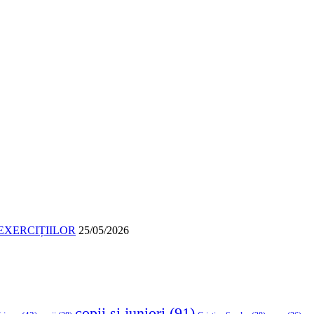
EXERCIȚIILOR
25/05/2026
copii si juniori
(91)