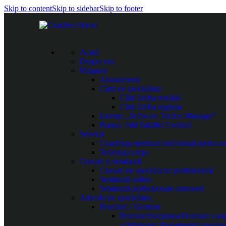
Skip to content
Skip to sidebar
Skip to footer
Acasă
Despre noi
Magazin
Abonamente
Cărți de specialitate
Cărți limba română
Cărți limba engleza
Licențe „Software Tactics Manager”
Planșe, folii Taktifol Football
Servicii
Coaching-mentorat individual pentru an
Training camps
Cursuri și seminarii
Cursuri de specializare profesională
Seminarii online
Seminarii perfecționare antrenori
Articole de specialitate
Premium / Gratuite
Premium
Secțiunea Premium conțin
achiziționat abonamentul premiu