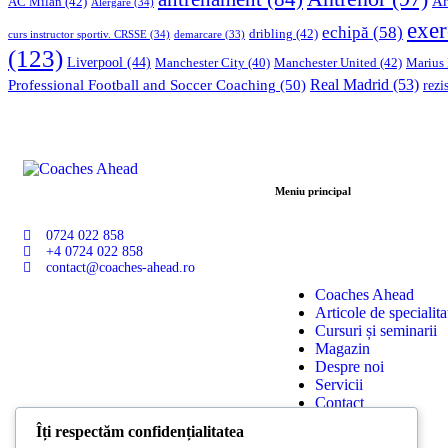
Ar
AC Milan
(42)
Alergare
(34)
exer
echipă
(58)
dribling
(42)
curs instructor sportiv. CRSSE
(34)
demarcare
(33)
(123)
Liverpool
(44)
Manchester United
(42)
Marius
Manchester City
(40)
Professional Football and Soccer Coaching
(50)
Real Madrid
(53)
rezi
Meniu principal
0724 022 858
+4 0724 022 858
contact@coaches-ahead.ro
Coaches Ahead
Articole de specialita
Cursuri și seminarii
Magazin
Despre noi
Servicii
Contact
Îți respectăm confidențialitatea