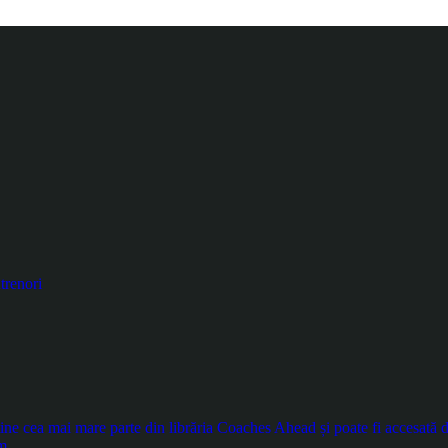
trenori
e cea mai mare parte din librăria Coaches Ahead și poate fi accesată doa
m.