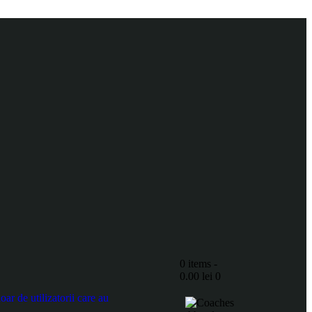
0 items
-
0.00 lei
0
r de utilizatorii care au