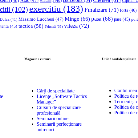
Chelsea
(61)
Barcelona
(54)
senal
(48)
Atac
(47)
Ciprian U
Atacanți
(40)
exercitiu
(183)
citii
(102)
Finalizare
(71)
forta
(46)
pasa
(68)
Minge
(66)
Massimo Lucchesi
(47)
 Dulca
(41)
pase
(45)
port
viteza
(72)
tactica
(58)
stenta
(45)
Tehnică
(35)
Magazin / cursuri
Utile / confidențialitate
Contul meu
Cărți de specialitate
Politica de r
te
Licențe „Software Tactics
Termeni și c
Manager”
Politica de c
Cursuri de specializare
Politica de 
profesională
Seminarii online
Seminarii perfecționare
antrenori