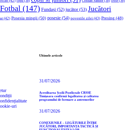
rican
(42)
copii
(38)
Cristian Sandor
(38)
crsse
(36)
Fotbal
(147)
Jucători
Fundași
(52)
jucător
(53)
Posesia mingii
(50)
posesie
(54)
Presing
(48)
ar
(42)
povestile zilei
(43)
Ultimele articole
31/07/2026
etur
Acreditarea Școlii Postliceale CRSSE
ondiții
Timișoara confirmă legalitatea și calitatea
programului de formare a antrenorilor
onfidențialitate
cookie-uri
31/07/2026
CONEXIUNILE – LEGĂTURILE ÎNTRE
JUCĂTORI, IMPORTANȚA TACTICĂ ȘI
FUNCȚIONALITATEA LOR