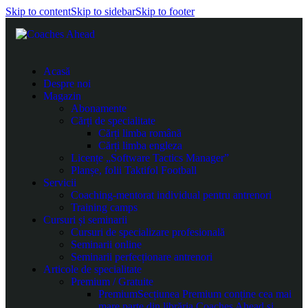
Skip to content
Skip to sidebar
Skip to footer
Acasă
Despre noi
Magazin
Abonamente
Cărți de specialitate
Cărți limba română
Cărți limba engleza
Licențe „Software Tactics Manager”
Planșe, folii Taktifol Football
Servicii
Coaching-mentorat individual pentru antrenori
Training camps
Cursuri și seminarii
Cursuri de specializare profesională
Seminarii online
Seminarii perfecționare antrenori
Articole de specialitate
Premium / Gratuite
Premium
Secțiunea Premium conține cea mai
mare parte din librăria Coaches Ahead și