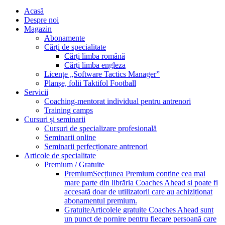
Acasă
Despre noi
Magazin
Abonamente
Cărți de specialitate
Cărți limba română
Cărți limba engleza
Licențe „Software Tactics Manager”
Planșe, folii Taktifol Football
Servicii
Coaching-mentorat individual pentru antrenori
Training camps
Cursuri și seminarii
Cursuri de specializare profesională
Seminarii online
Seminarii perfecționare antrenori
Articole de specialitate
Premium / Gratuite
Premium
Secțiunea Premium conține cea mai
mare parte din librăria Coaches Ahead și poate fi
accesată doar de utilizatorii care au achiziționat
abonamentul premium.
Gratuite
Articolele gratuite Coaches Ahead sunt
un punct de pornire pentru fiecare persoană care