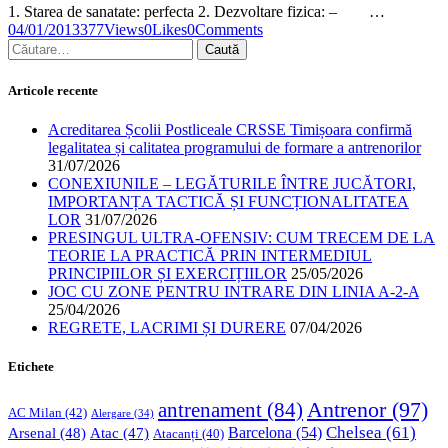
1. Starea de sanatate: perfecta 2. Dezvoltare fizica: – …
04/01/2013
377
Views
0
Likes
0
Comments
Articole recente
Acreditarea Școlii Postliceale CRSSE Timișoara confirmă
legalitatea și calitatea programului de formare a antrenorilor
31/07/2026
CONEXIUNILE – LEGĂTURILE ÎNTRE JUCĂTORI,
IMPORTANȚA TACTICĂ ȘI FUNCȚIONALITATEA
LOR
31/07/2026
PRESINGUL ULTRA-OFENSIV: CUM TRECEM DE LA
TEORIE LA PRACTICĂ PRIN INTERMEDIUL
PRINCIPIILOR ȘI EXERCIȚIILOR
25/05/2026
JOC CU ZONE PENTRU INTRARE DIN LINIA A-2-A
25/04/2026
REGRETE, LACRIMI ȘI DURERE
07/04/2026
Etichete
Antrenor
(97)
antrenament
(84)
AC Milan
(42)
Alergare
(34)
Chelsea
(61)
Barcelona
(54)
Arsenal
(48)
Atac
(47)
Atacanți
(40)