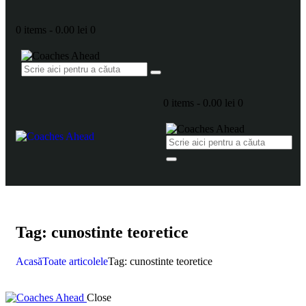
0 items
-
0.00 lei
0
0 items
-
0.00 lei
0
Tag: cunostinte teoretice
Acasă
Toate articolele
Tag: cunostinte teoretice
Close