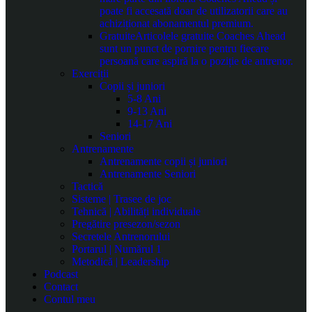
poate fi accesată doar de utilizatorii care au
achiziționat abonamentul premium.
Gratuite
Articolele gratuite Coaches Ahead
sunt un punct de pornire pentru fiecare
persoană care aspiră la o poziție de antrenor.
Exerciții
Copii și juniori
5-8 Ani
9-13 Ani
14-17 Ani
Seniori
Antrenamente
Antrenamente copii și juniori
Antrenamente Seniori
Tactică
Sisteme | Trasee de joc
Tehnică | Abilități individuale
Pregătire presezon/sezon
Secretele Antrenorului
Portarul | Numărul 1
Metodică | Leadership
Podcast
Contact
Contul meu