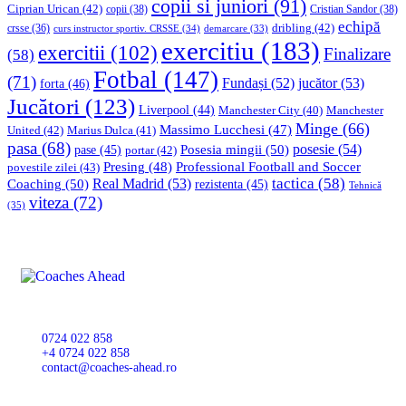
copii si juniori
(91)
Ciprian Urican
(42)
copii
(38)
Cristian Sandor
(38)
echipă
dribling
(42)
crsse
(36)
curs instructor sportiv. CRSSE
(34)
demarcare
(33)
exercitiu
(183)
exercitii
(102)
Finalizare
(58)
Fotbal
(147)
(71)
Fundași
(52)
jucător
(53)
forta
(46)
Jucători
(123)
Liverpool
(44)
Manchester
Manchester City
(40)
Minge
(66)
Massimo Lucchesi
(47)
United
(42)
Marius Dulca
(41)
pasa
(68)
Posesia mingii
(50)
posesie
(54)
pase
(45)
portar
(42)
Professional Football and Soccer
Presing
(48)
povestile zilei
(43)
tactica
(58)
Coaching
(50)
Real Madrid
(53)
rezistenta
(45)
Tehnică
viteza
(72)
(35)
0724 022 858
+4 0724 022 858
contact@coaches-ahead.ro