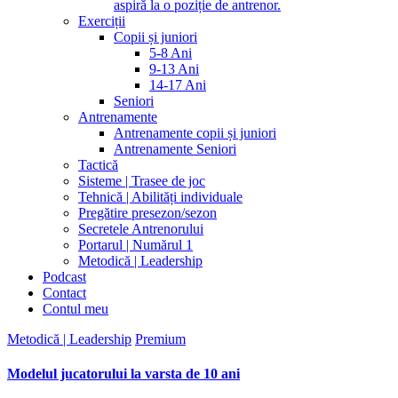
aspiră la o poziție de antrenor.
Exerciții
Copii și juniori
5-8 Ani
9-13 Ani
14-17 Ani
Seniori
Antrenamente
Antrenamente copii și juniori
Antrenamente Seniori
Tactică
Sisteme | Trasee de joc
Tehnică | Abilități individuale
Pregătire presezon/sezon
Secretele Antrenorului
Portarul | Numărul 1
Metodică | Leadership
Podcast
Contact
Contul meu
Metodică | Leadership
Premium
Modelul jucatorului la varsta de 10 ani