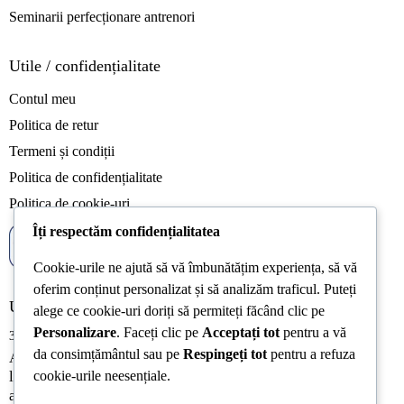
Seminarii perfecționare antrenori
Utile / confidențialitate
Contul meu
Politica de retur
Termeni și condiții
Politica de confidențialitate
Politica de cookie-uri
Îți respectăm confidențialitatea
Cookie-urile ne ajută să vă îmbunătățim experiența, să vă
oferim conținut personalizat și să analizăm traficul. Puteți
Ultimele articole
alege ce cookie-uri doriți să permiteți făcând clic pe
Personalizare
. Faceți clic pe
Acceptați tot
pentru a vă
31/07/2026
da consimțământul sau pe
Respingeți tot
pentru a refuza
Acreditarea Școlii Postliceale CRSSE Timișoara confirmă
cookie-urile neesențiale.
legalitatea și calitatea programului de formare a
antrenorilor