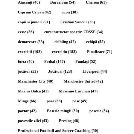
Atacanți
(40)
Barcelona
(54)
Chelsea
(61)
Ciprian Urican
(42)
copii
(38)
copii si juniori
(91)
Cristian Sandor
(38)
crsse
(36)
curs instructor sportiv. CRSSE
(34)
demarcare
(33)
dribling
(42)
echipă
(58)
exercitii
(102)
exercitiu
(183)
Finalizare
(71)
forta
(46)
Fotbal
(147)
Fundași
(52)
jucător
(53)
Jucători
(123)
Liverpool
(44)
Manchester City
(40)
Manchester United
(42)
Marius Dulca
(41)
Massimo Lucchesi
(47)
Minge
(66)
pasa
(68)
pase
(45)
portar
(42)
Posesia mingii
(50)
posesie
(54)
povestile zilei
(43)
Presing
(48)
Professional Football and Soccer Coaching
(50)