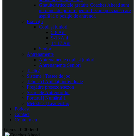
Gratuite
Articolele gratuite Coaches Ahead sunt
un punct de pornire pentru fiecare persoană care
aspiră la o poziție de antrenor.
Exerciții
Copii și juniori
5-8 Ani
9-13 Ani
14-17 Ani
Seniori
Antrenamente
Antrenamente copii și juniori
Antrenamente Seniori
Tactică
Sisteme | Trasee de joc
Tehnică | Abilități individuale
Pregătire presezon/sezon
Secretele Antrenorului
Portarul | Numărul 1
Metodică | Leadership
Podcast
Contact
Contul meu
0 items
-
0.00 lei
0