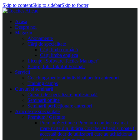
Skip to content
Skip to sidebar
Skip to footer
Acasă
Despre noi
Magazin
Abonamente
Cărți de specialitate
Cărți limba română
Cărți limba engleza
Licențe „Software Tactics Manager”
Planșe, folii Taktifol Football
Servicii
Coaching-mentorat individual pentru antrenori
Training camps
Cursuri și seminarii
Cursuri de specializare profesională
Seminarii online
Seminarii perfecționare antrenori
Articole de specialitate
Premium / Gratuite
Premium
Secțiunea Premium conține cea mai
mare parte din librăria Coaches Ahead și poate fi
accesată doar de utilizatorii care au achiziționat
abonamentul premium.