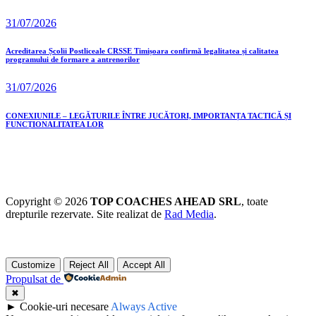
31/07/2026
Acreditarea Școlii Postliceale CRSSE Timișoara confirmă legalitatea și calitatea
programului de formare a antrenorilor
31/07/2026
CONEXIUNILE – LEGĂTURILE ÎNTRE JUCĂTORI, IMPORTANȚA TACTICĂ ȘI
FUNCȚIONALITATEA LOR
Copyright © 2026
TOP COACHES AHEAD SRL
, toate
drepturile rezervate. Site realizat de
Rad Media
.
Customize
Reject All
Accept All
Propulsat de
✖
►
Cookie-uri necesare
Always Active