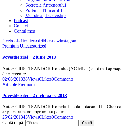
Secretele Antrenorului
Portarul | Numărul 1
Metodică | Leadership
Podcast
Contact
Contul meu
facebook-1
twitter-x
dribble-new
instagram
Premium
Uncategorized
Povestile zilei – 2 iunie 2013
Autor: CRISTI ȘANDOR Robinho (AC Milan) e tot mai aproape
de o revenire…
02/06/2013
38
Views
0
Likes
0
Comments
Articole
Premium
Povestile zilei – 25 februarie 2013
Autor: CRISTI ȘANDOR Romelu Lukaku, atacantul lui Chelsea,
ar putea ramane imprumutat pentru…
25/02/2013
43
Views
0
Likes
0
Comments
Caută după: