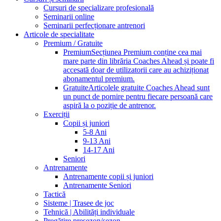
Cursuri de specializare profesională
Seminarii online
Seminarii perfecționare antrenori
Articole de specialitate
Premium / Gratuite
Premium
Secțiunea Premium conține cea mai
mare parte din librăria Coaches Ahead și poate fi
accesată doar de utilizatorii care au achiziționat
abonamentul premium.
Gratuite
Articolele gratuite Coaches Ahead sunt
un punct de pornire pentru fiecare persoană care
aspiră la o poziție de antrenor.
Exerciții
Copii și juniori
5-8 Ani
9-13 Ani
14-17 Ani
Seniori
Antrenamente
Antrenamente copii și juniori
Antrenamente Seniori
Tactică
Sisteme | Trasee de joc
Tehnică | Abilități individuale
Pregătire presezon/sezon