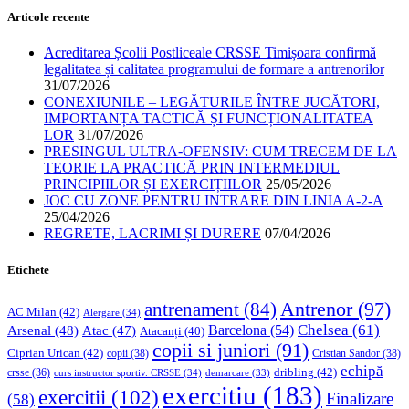
Articole recente
Acreditarea Școlii Postliceale CRSSE Timișoara confirmă
legalitatea și calitatea programului de formare a antrenorilor
31/07/2026
CONEXIUNILE – LEGĂTURILE ÎNTRE JUCĂTORI,
IMPORTANȚA TACTICĂ ȘI FUNCȚIONALITATEA
LOR
31/07/2026
PRESINGUL ULTRA-OFENSIV: CUM TRECEM DE LA
TEORIE LA PRACTICĂ PRIN INTERMEDIUL
PRINCIPIILOR ȘI EXERCIȚIILOR
25/05/2026
JOC CU ZONE PENTRU INTRARE DIN LINIA A-2-A
25/04/2026
REGRETE, LACRIMI ȘI DURERE
07/04/2026
Etichete
Antrenor
(97)
antrenament
(84)
AC Milan
(42)
Alergare
(34)
Chelsea
(61)
Barcelona
(54)
Arsenal
(48)
Atac
(47)
Atacanți
(40)
copii si juniori
(91)
Ciprian Urican
(42)
copii
(38)
Cristian Sandor
(38)
echipă
dribling
(42)
crsse
(36)
curs instructor sportiv. CRSSE
(34)
demarcare
(33)
exercitiu
(183)
exercitii
(102)
Finalizare
(58)