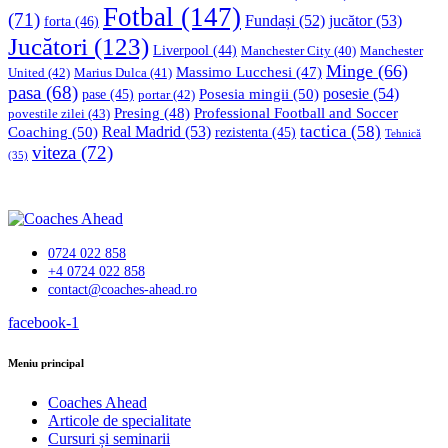
Fotbal
(147)
(71)
Fundași
(52)
jucător
(53)
forta
(46)
Jucători
(123)
Liverpool
(44)
Manchester
Manchester City
(40)
Minge
(66)
Massimo Lucchesi
(47)
United
(42)
Marius Dulca
(41)
pasa
(68)
Posesia mingii
(50)
posesie
(54)
pase
(45)
portar
(42)
Professional Football and Soccer
Presing
(48)
povestile zilei
(43)
tactica
(58)
Coaching
(50)
Real Madrid
(53)
rezistenta
(45)
Tehnică
viteza
(72)
(35)
0724 022 858
+4 0724 022 858
contact@coaches-ahead.ro
facebook-1
Meniu principal
Coaches Ahead
Articole de specialitate
Cursuri și seminarii