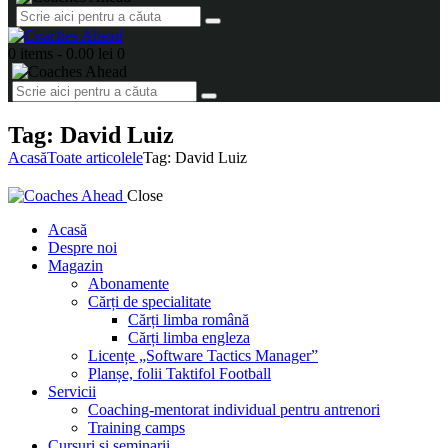
0 items
-
0.00 lei
0
Tag: David Luiz
Acasă
Toate articolele
Tag: David Luiz
Close
Acasă
Despre noi
Magazin
Abonamente
Cărți de specialitate
Cărți limba română
Cărți limba engleza
Licențe „Software Tactics Manager”
Planșe, folii Taktifol Football
Servicii
Coaching-mentorat individual pentru antrenori
Training camps
Cursuri și seminarii