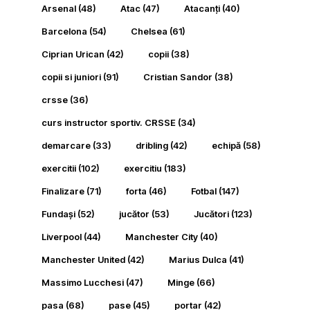
Arsenal
(48)
Atac
(47)
Atacanți
(40)
Barcelona
(54)
Chelsea
(61)
Ciprian Urican
(42)
copii
(38)
copii si juniori
(91)
Cristian Sandor
(38)
crsse
(36)
curs instructor sportiv. CRSSE
(34)
demarcare
(33)
dribling
(42)
echipă
(58)
exercitii
(102)
exercitiu
(183)
Finalizare
(71)
forta
(46)
Fotbal
(147)
Fundași
(52)
jucător
(53)
Jucători
(123)
Liverpool
(44)
Manchester City
(40)
Manchester United
(42)
Marius Dulca
(41)
Massimo Lucchesi
(47)
Minge
(66)
pasa
(68)
pase
(45)
portar
(42)