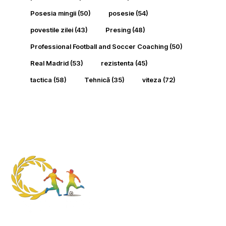
Posesia mingii
(50)
posesie
(54)
povestile zilei
(43)
Presing
(48)
Professional Football and Soccer Coaching
(50)
Real Madrid
(53)
rezistenta
(45)
tactica
(58)
Tehnică
(35)
viteza
(72)