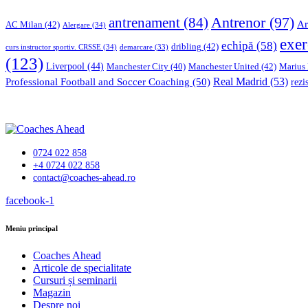
Antrenor
(97)
antrenament
(84)
Ar
AC Milan
(42)
Alergare
(34)
exer
echipă
(58)
dribling
(42)
curs instructor sportiv. CRSSE
(34)
demarcare
(33)
(123)
Liverpool
(44)
Manchester United
(42)
Marius
Manchester City
(40)
Professional Football and Soccer Coaching
(50)
Real Madrid
(53)
rezi
0724 022 858
+4 0724 022 858
contact@coaches-ahead.ro
facebook-1
Meniu principal
Coaches Ahead
Articole de specialitate
Cursuri și seminarii
Magazin
Despre noi