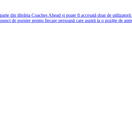
rte din librăria Coaches Ahead și poate fi accesată doar de utilizatori
unct de pornire pentru fiecare persoană care aspiră la o poziție de antr