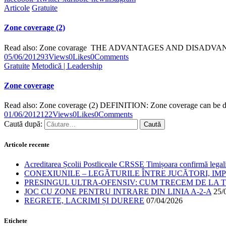
Articole
Gratuite
Zone coverage (2)
Read also: Zone covarage THE ADVANTAGES AND DISADVAN
05/06/2012
93
Views
0
Likes
0
Comments
Gratuite
Metodică | Leadership
Zone coverage
Read also: Zone coverage (2) DEFINITION: Zone coverage can be de
01/06/2012
122
Views
0
Likes
0
Comments
Caută după:
Articole recente
Acreditarea Școlii Postliceale CRSSE Timișoara confirmă legalit
CONEXIUNILE – LEGĂTURILE ÎNTRE JUCĂTORI, IM
PRESINGUL ULTRA-OFENSIV: CUM TRECEM DE LA TE
JOC CU ZONE PENTRU INTRARE DIN LINIA A-2-A
25/
REGRETE, LACRIMI ȘI DURERE
07/04/2026
Etichete