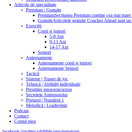
Articole de specialitate
Premium / Gratuite
Premium
Secțiunea Premium conține cea mai mare pa
Gratuite
Articolele gratuite Coaches Ahead sunt un p
Exerciții
Copii și juniori
5-8 Ani
9-13 Ani
14-17 Ani
Seniori
Antrenamente
Antrenamente copii și juniori
Antrenamente Seniori
Tactică
Sisteme | Trasee de joc
Tehnică | Abilități individuale
Pregătire presezon/sezon
Secretele Antrenorului
Portarul | Numărul 1
Metodică | Leadership
Podcast
Contact
Contul meu
facebook-1
twitter-x
dribble-new
instagram