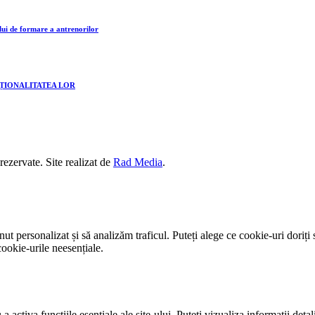
lui de formare a antrenorilor
CȚIONALITATEA LOR
 rezervate. Site realizat de
Rad Media
.
t personalizat și să analizăm traficul. Puteți alege ce cookie-uri doriți 
ookie-urile neesențiale.
activa funcțiile esențiale ale site-ului. Puteți vizualiza informații detal