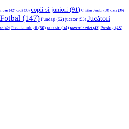
copii si juniori
(91)
rican
(42)
copii
(38)
Cristian Sandor
(38)
crsse
(36)
Fotbal
(147)
Jucători
Fundași
(52)
jucător
(53)
Posesia mingii
(50)
posesie
(54)
Presing
(48)
ar
(42)
povestile zilei
(43)