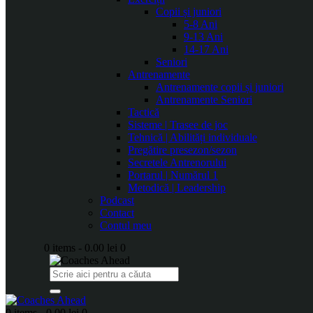
Copii și juniori
5-8 Ani
9-13 Ani
14-17 Ani
Seniori
Antrenamente
Antrenamente copii și juniori
Antrenamente Seniori
Tactică
Sisteme | Trasee de joc
Tehnică | Abilități individuale
Pregătire presezon/sezon
Secretele Antrenorului
Portarul | Numărul 1
Metodică | Leadership
Podcast
Contact
Contul meu
0 items
-
0.00 lei
0
0 items
-
0.00 lei
0