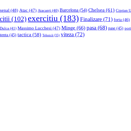
Chelsea
(61)
Barcelona
(54)
senal
(48)
Atac
(47)
Ciprian U
Atacanți
(40)
exercitiu
(183)
citii
(102)
Finalizare
(71)
forta
(46)
pasa
(68)
Minge
(66)
Massimo Lucchesi
(47)
 Dulca
(41)
pase
(45)
port
viteza
(72)
tactica
(58)
stenta
(45)
Tehnică
(35)