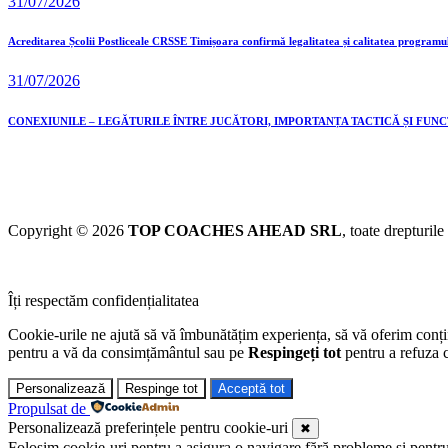
31/07/2026
Acreditarea Școlii Postliceale CRSSE Timișoara confirmă legalitatea și calitatea programu
31/07/2026
CONEXIUNILE – LEGĂTURILE ÎNTRE JUCĂTORI, IMPORTANȚA TACTICĂ ȘI FUN
Copyright © 2026
TOP COACHES AHEAD SRL
, toate drepturile
Îți respectăm confidențialitatea
Cookie-urile ne ajută să vă îmbunătățim experiența, să vă oferim conținu
pentru a vă da consimțământul sau pe
Respingeți tot
pentru a refuza c
Personalizează
Respinge tot
Acceptă tot
Propulsat de
Personalizează preferințele pentru cookie-uri
✖
Folosim cookie-uri pentru a asigura o navigare fără probleme și pentru a 