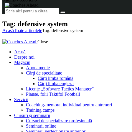
Tag: defensive system
Acasă
Toate articolele
Tag: defensive system
Close
Acasă
Despre noi
Magazin
Abonamente
Cărți de specialitate
Cărți limba română
Cărți limba engleza
Licențe „Software Tactics Manager”
Planșe, folii Taktifol Football
Servicii
Coaching-mentorat individual pentru antrenori
Training camps
Cursuri și seminarii
Cursuri de specializare profesională
Seminarii online
Seminarii perfecționare antrenori