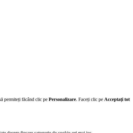
să permiteți făcând clic pe
Personalizare
. Faceți clic pe
Acceptați tot
iate despre fiecare categorie de cookie-uri mai jos.