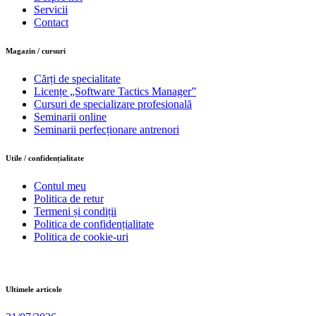
Servicii
Contact
Magazin / cursuri
Cărți de specialitate
Licențe „Software Tactics Manager”
Cursuri de specializare profesională
Seminarii online
Seminarii perfecționare antrenori
Utile / confidențialitate
Contul meu
Politica de retur
Termeni și condiții
Politica de confidențialitate
Politica de cookie-uri
Ultimele articole