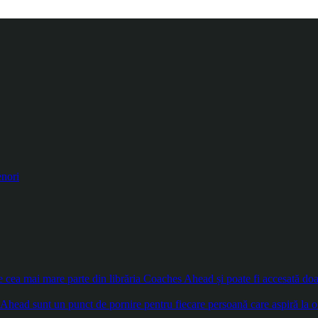
enori
ea mai mare parte din librăria Coaches Ahead și poate fi accesată doar d
Ahead sunt un punct de pornire pentru fiecare persoană care aspiră la o 