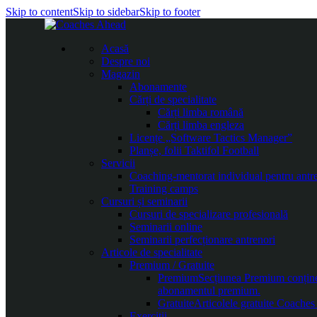
Skip to content
Skip to sidebar
Skip to footer
Acasă
Despre noi
Magazin
Abonamente
Cărți de specialitate
Cărți limba română
Cărți limba engleza
Licențe „Software Tactics Manager”
Planșe, folii Taktifol Football
Servicii
Coaching-mentorat individual pentru antr
Training camps
Cursuri și seminarii
Cursuri de specializare profesională
Seminarii online
Seminarii perfecționare antrenori
Articole de specialitate
Premium / Gratuite
Premium
Secțiunea Premium conține c
abonamentul premium.
Gratuite
Articolele gratuite Coaches 
Exerciții