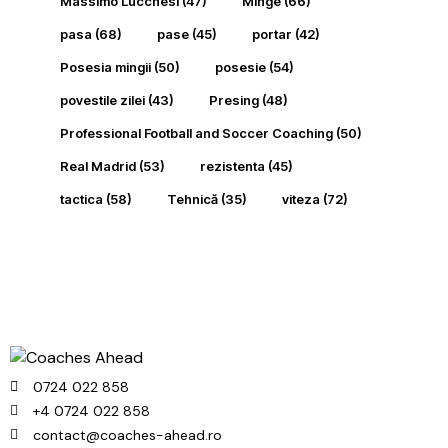
Massimo Lucchesi
(47)
Minge
(66)
pasa
(68)
pase
(45)
portar
(42)
Posesia mingii
(50)
posesie
(54)
povestile zilei
(43)
Presing
(48)
Professional Football and Soccer Coaching
(50)
Real Madrid
(53)
rezistenta
(45)
tactica
(58)
Tehnică
(35)
viteza
(72)
0724 022 858
+4 0724 022 858
contact@coaches-ahead.ro