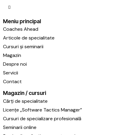
facebook-
1
Meniu principal
Coaches Ahead
Articole de specialitate
Cursuri și seminarii
Magazin
Despre noi
Servicii
Contact
Magazin / cursuri
Cărți de specialitate
Licențe „Software Tactics Manager”
Cursuri de specializare profesională
Seminarii online