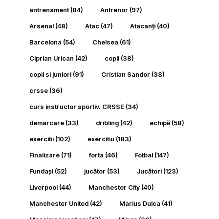
antrenament
(84)
Antrenor
(97)
Arsenal
(48)
Atac
(47)
Atacanți
(40)
Barcelona
(54)
Chelsea
(61)
Ciprian Urican
(42)
copii
(38)
copii si juniori
(91)
Cristian Sandor
(38)
crsse
(36)
curs instructor sportiv. CRSSE
(34)
demarcare
(33)
dribling
(42)
echipă
(58)
exercitii
(102)
exercitiu
(183)
Finalizare
(71)
forta
(46)
Fotbal
(147)
Fundași
(52)
jucător
(53)
Jucători
(123)
Liverpool
(44)
Manchester City
(40)
Manchester United
(42)
Marius Dulca
(41)