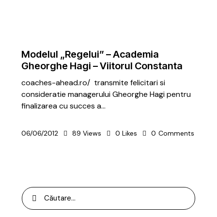
METODICĂ | LEADERSHIP
PREMIUM
Modelul „Regelui” – Academia
Gheorghe Hagi – Viitorul Constanta
coaches-ahead.ro/ transmite felicitari si
consideratie managerului Gheorghe Hagi pentru
finalizarea cu succes a…
06/06/2012
89
Views
0
Likes
0
Comments
Caută
după: