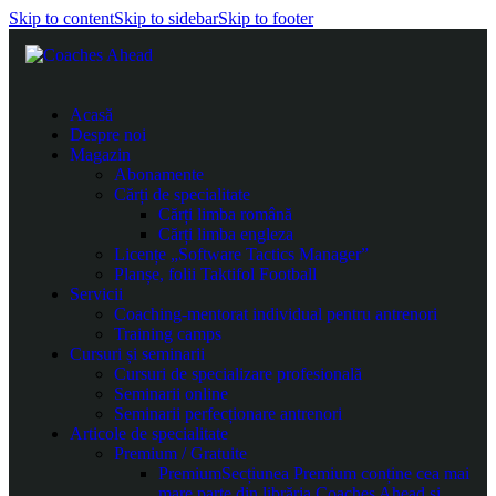
Skip to content
Skip to sidebar
Skip to footer
Acasă
Despre noi
Magazin
Abonamente
Cărți de specialitate
Cărți limba română
Cărți limba engleza
Licențe „Software Tactics Manager”
Planșe, folii Taktifol Football
Servicii
Coaching-mentorat individual pentru antrenori
Training camps
Cursuri și seminarii
Cursuri de specializare profesională
Seminarii online
Seminarii perfecționare antrenori
Articole de specialitate
Premium / Gratuite
Premium
Secțiunea Premium conține cea mai
mare parte din librăria Coaches Ahead și