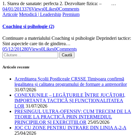
1. Starea de sanatate: perfecta 2. Dezvoltare fizica: – …
04/01/2013
376
Views
0
Likes
0
Comments
Articole
Metodică | Leadership
Premium
Coaching si psihologie (2)
Continuare a materialului Coaching si psihologie Deprinderi tactice:
Sint aspectele care tin de gindirea…
05/12/2012
80
Views
0
Likes
0
Comments
Articole recente
Acreditarea Școlii Postliceale CRSSE Timișoara confirmă
legalitatea și calitatea programului de formare a antrenorilor
31/07/2026
CONEXIUNILE – LEGĂTURILE ÎNTRE JUCĂTORI,
IMPORTANȚA TACTICĂ ȘI FUNCȚIONALITATEA
LOR
31/07/2026
PRESINGUL ULTRA-OFENSIV: CUM TRECEM DE LA
TEORIE LA PRACTICĂ PRIN INTERMEDIUL
PRINCIPIILOR ȘI EXERCIȚIILOR
25/05/2026
JOC CU ZONE PENTRU INTRARE DIN LINIA A-2-A
25/04/2026