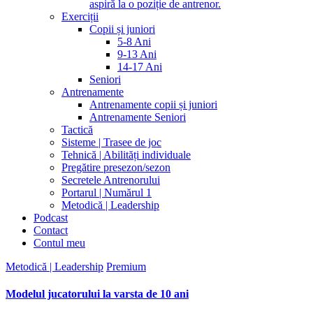
aspiră la o poziție de antrenor.
Exerciții
Copii și juniori
5-8 Ani
9-13 Ani
14-17 Ani
Seniori
Antrenamente
Antrenamente copii și juniori
Antrenamente Seniori
Tactică
Sisteme | Trasee de joc
Tehnică | Abilități individuale
Pregătire presezon/sezon
Secretele Antrenorului
Portarul | Numărul 1
Metodică | Leadership
Podcast
Contact
Contul meu
Metodică | Leadership
Premium
Modelul jucatorului la varsta de 10 ani