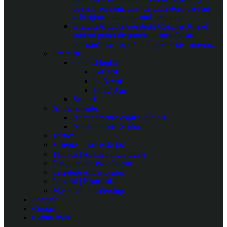
poate fi accesată doar de utilizatorii care au
achiziționat abonamentul premium.
Gratuite
Articolele gratuite Coaches Ahead
sunt un punct de pornire pentru fiecare
persoană care aspiră la o poziție de antrenor.
Exerciții
Copii și juniori
5-8 Ani
9-13 Ani
14-17 Ani
Seniori
Antrenamente
Antrenamente copii și juniori
Antrenamente Seniori
Tactică
Sisteme | Trasee de joc
Tehnică | Abilități individuale
Pregătire presezon/sezon
Secretele Antrenorului
Portarul | Numărul 1
Metodică | Leadership
Podcast
Contact
Contul meu