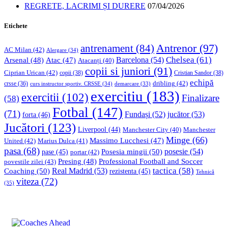
REGRETE, LACRIMI ȘI DURERE
07/04/2026
Etichete
Antrenor
(97)
antrenament
(84)
AC Milan
(42)
Alergare
(34)
Chelsea
(61)
Barcelona
(54)
Arsenal
(48)
Atac
(47)
Atacanți
(40)
copii si juniori
(91)
Ciprian Urican
(42)
copii
(38)
Cristian Sandor
(38)
echipă
dribling
(42)
crsse
(36)
curs instructor sportiv. CRSSE
(34)
demarcare
(33)
exercitiu
(183)
exercitii
(102)
Finalizare
(58)
Fotbal
(147)
(71)
Fundași
(52)
jucător
(53)
forta
(46)
Jucători
(123)
Liverpool
(44)
Manchester
Manchester City
(40)
Minge
(66)
Massimo Lucchesi
(47)
United
(42)
Marius Dulca
(41)
pasa
(68)
Posesia mingii
(50)
posesie
(54)
pase
(45)
portar
(42)
Professional Football and Soccer
Presing
(48)
povestile zilei
(43)
tactica
(58)
Coaching
(50)
Real Madrid
(53)
rezistenta
(45)
Tehnică
viteza
(72)
(35)