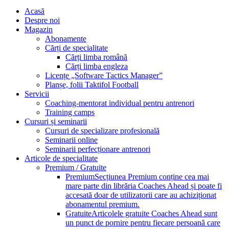
Acasă
Despre noi
Magazin
Abonamente
Cărți de specialitate
Cărți limba română
Cărți limba engleza
Licențe „Software Tactics Manager”
Planșe, folii Taktifol Football
Servicii
Coaching-mentorat individual pentru antrenori
Training camps
Cursuri și seminarii
Cursuri de specializare profesională
Seminarii online
Seminarii perfecționare antrenori
Articole de specialitate
Premium / Gratuite
Premium
Secțiunea Premium conține cea mai
mare parte din librăria Coaches Ahead și poate fi
accesată doar de utilizatorii care au achiziționat
abonamentul premium.
Gratuite
Articolele gratuite Coaches Ahead sunt
un punct de pornire pentru fiecare persoană care