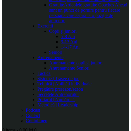
Gratuite
Articolele gratuite Coaches Ahead
sunt un punct de pornire pentru fiecare
persoană care aspiră la o poziție de
antrenor.
Exerciții
Copii și juniori
5-8 Ani
9-13 Ani
14-17 Ani
Seniori
Antrenamente
Antrenamente copii și juniori
Antrenamente Seniori
Tactică
Sisteme | Trasee de joc
Tehnică | Abilități individuale
Pregătire presezon/sezon
Secretele Antrenorului
Portarul | Numărul 1
Metodică | Leadership
Podcast
Contact
Contul meu
0 items
-
0.00 lei
0