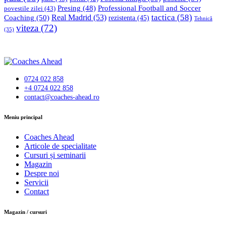
Professional Football and Soccer
Presing
(48)
povestile zilei
(43)
tactica
(58)
Coaching
(50)
Real Madrid
(53)
rezistenta
(45)
Tehnică
viteza
(72)
(35)
0724 022 858
+4 0724 022 858
contact@coaches-ahead.ro
facebook-
Meniu principal
1
Coaches Ahead
Articole de specialitate
Cursuri și seminarii
Magazin
Despre noi
Servicii
Contact
Magazin / cursuri