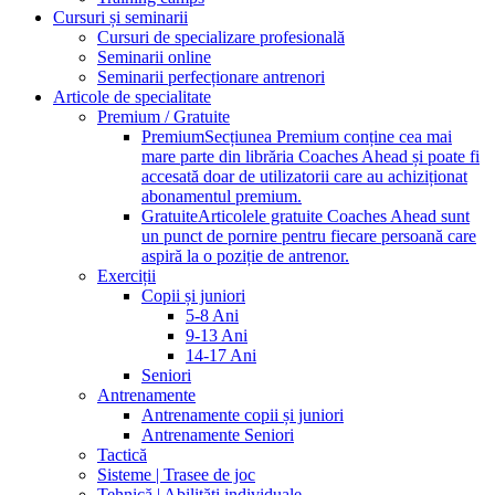
Cursuri și seminarii
Cursuri de specializare profesională
Seminarii online
Seminarii perfecționare antrenori
Articole de specialitate
Premium / Gratuite
Premium
Secțiunea Premium conține cea mai
mare parte din librăria Coaches Ahead și poate fi
accesată doar de utilizatorii care au achiziționat
abonamentul premium.
Gratuite
Articolele gratuite Coaches Ahead sunt
un punct de pornire pentru fiecare persoană care
aspiră la o poziție de antrenor.
Exerciții
Copii și juniori
5-8 Ani
9-13 Ani
14-17 Ani
Seniori
Antrenamente
Antrenamente copii și juniori
Antrenamente Seniori
Tactică
Sisteme | Trasee de joc
Tehnică | Abilități individuale