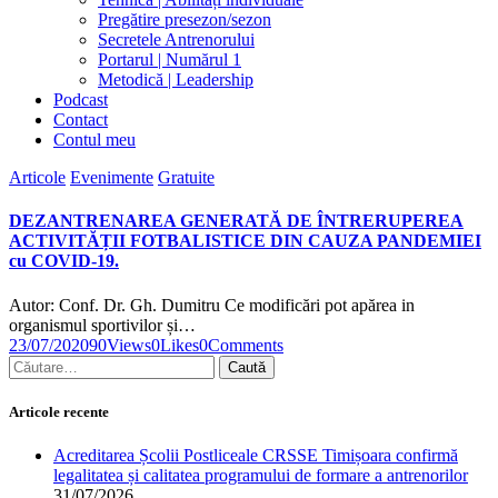
Pregătire presezon/sezon
Secretele Antrenorului
Portarul | Numărul 1
Metodică | Leadership
Podcast
Contact
Contul meu
facebook-
twitter-
dribble-
instagram
Articole
Evenimente
Gratuite
1
x
new
DEZANTRENAREA GENERATĂ DE ÎNTRERUPEREA
ACTIVITĂȚII FOTBALISTICE DIN CAUZA PANDEMIEI
cu COVID-19.
Autor: Conf. Dr. Gh. Dumitru Ce modificări pot apărea in
organismul sportivilor și…
23/07/2020
90
Views
0
Likes
0
Comments
Caută
după:
Articole recente
Acreditarea Școlii Postliceale CRSSE Timișoara confirmă
legalitatea și calitatea programului de formare a antrenorilor
31/07/2026