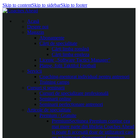
Skip to content
Skip to sidebar
Skip to footer
Acasă
Despre noi
Magazin
Abonamente
Cărți de specialitate
Cărți limba română
Cărți limba engleza
Licențe „Software Tactics Manager”
Planșe, folii Taktifol Football
Servicii
Coaching-mentorat individual pentru antrenori
Training camps
Cursuri și seminarii
Cursuri de specializare profesională
Seminarii online
Seminarii perfecționare antrenori
Articole de specialitate
Premium / Gratuite
Premium
Secțiunea Premium conține cea
mai mare parte din librăria Coaches Ahead
și poate fi accesată doar de utilizatorii care
au achiziționat abonamentul premium.