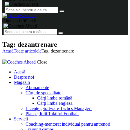
0 items
-
0.00 lei
0
Tag: dezantrenare
Acasă
Toate articolele
Tag: dezantrenare
Close
Acasă
Despre noi
Magazin
Abonamente
Cărți de specialitate
Cărți limba română
Cărți limba engleza
Licențe „Software Tactics Manager”
Planșe, folii Taktifol Football
Servicii
Coaching-mentorat individual pentru antrenori
Training camps