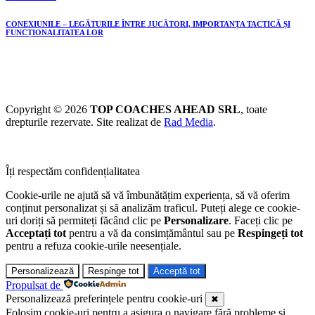
CONEXIUNILE – LEGĂTURILE ÎNTRE JUCĂTORI, IMPORTANȚA TACTICĂ ȘI
FUNCȚIONALITATEA LOR
Copyright © 2026
TOP COACHES AHEAD SRL
, toate
drepturile rezervate. Site realizat de
Rad Media
.
Îți respectăm confidențialitatea
Cookie-urile ne ajută să vă îmbunătățim experiența, să vă oferim
conținut personalizat și să analizăm traficul. Puteți alege ce cookie-
uri doriți să permiteți făcând clic pe
Personalizare
. Faceți clic pe
Acceptați tot
pentru a vă da consimțământul sau pe
Respingeți tot
pentru a refuza cookie-urile neesențiale.
Personalizează
Respinge tot
Acceptă tot
Propulsat de
Personalizează preferințele pentru cookie-uri
✖
Folosim cookie-uri pentru a asigura o navigare fără probleme și