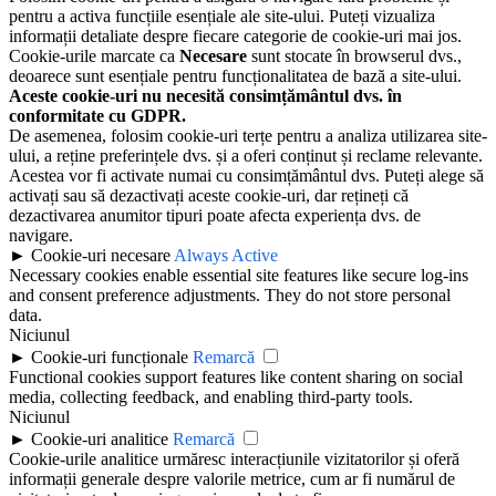
pentru a activa funcțiile esențiale ale site-ului. Puteți vizualiza
informații detaliate despre fiecare categorie de cookie-uri mai jos.
Cookie-urile marcate ca
Necesare
sunt stocate în browserul dvs.,
deoarece sunt esențiale pentru funcționalitatea de bază a site-ului.
Aceste cookie-uri nu necesită consimțământul dvs. în
conformitate cu GDPR.
De asemenea, folosim cookie-uri terțe pentru a analiza utilizarea site-
ului, a reține preferințele dvs. și a oferi conținut și reclame relevante.
Acestea vor fi activate numai cu consimțământul dvs. Puteți alege să
activați sau să dezactivați aceste cookie-uri, dar rețineți că
dezactivarea anumitor tipuri poate afecta experiența dvs. de
navigare.
►
Cookie-uri necesare
Always Active
Necessary cookies enable essential site features like secure log-ins
and consent preference adjustments. They do not store personal
data.
Niciunul
►
Cookie-uri funcționale
Remarcă
Functional cookies support features like content sharing on social
media, collecting feedback, and enabling third-party tools.
Niciunul
►
Cookie-uri analitice
Remarcă
Cookie-urile analitice urmăresc interacțiunile vizitatorilor și oferă
informații generale despre valorile metrice, cum ar fi numărul de