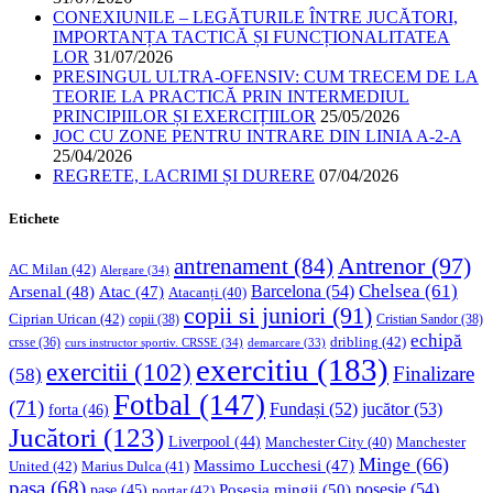
CONEXIUNILE – LEGĂTURILE ÎNTRE JUCĂTORI,
IMPORTANȚA TACTICĂ ȘI FUNCȚIONALITATEA
LOR
31/07/2026
PRESINGUL ULTRA-OFENSIV: CUM TRECEM DE LA
TEORIE LA PRACTICĂ PRIN INTERMEDIUL
PRINCIPIILOR ȘI EXERCIȚIILOR
25/05/2026
JOC CU ZONE PENTRU INTRARE DIN LINIA A-2-A
25/04/2026
REGRETE, LACRIMI ȘI DURERE
07/04/2026
Etichete
Antrenor
(97)
antrenament
(84)
AC Milan
(42)
Alergare
(34)
Chelsea
(61)
Barcelona
(54)
Arsenal
(48)
Atac
(47)
Atacanți
(40)
copii si juniori
(91)
Ciprian Urican
(42)
copii
(38)
Cristian Sandor
(38)
echipă
dribling
(42)
crsse
(36)
curs instructor sportiv. CRSSE
(34)
demarcare
(33)
exercitiu
(183)
exercitii
(102)
Finalizare
(58)
Fotbal
(147)
(71)
Fundași
(52)
jucător
(53)
forta
(46)
Jucători
(123)
Liverpool
(44)
Manchester
Manchester City
(40)
Minge
(66)
Massimo Lucchesi
(47)
United
(42)
Marius Dulca
(41)
pasa
(68)
Posesia mingii
(50)
posesie
(54)
pase
(45)
portar
(42)