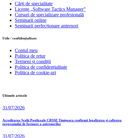
Cărți de specialitate
Licențe „Software Tactics Manager”
Cursuri de specializare profesională
Seminarii online
Seminarii perfecționare antrenori
Utile / confidențialitate
Contul meu
Politica de retur
Termeni și condiții
Politica de confidențialitate
Politica de cookie-uri
Ultimele articole
31/07/2026
Acreditarea Școlii Postliceale CRSSE Timișoara confirmă legalitatea și calitatea
programului de formare a antrenorilor
31/07/2026