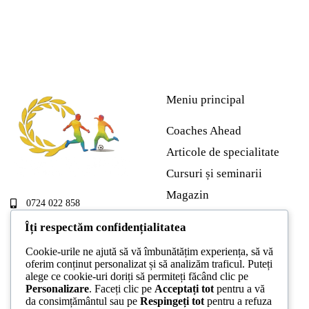
Meniu principal
Coaches Ahead
Articole de specialitate
Cursuri și seminarii
Magazin
0724 022 858
+4 0724 022 858
Despre noi
contact@coaches-ahead.ro
Îți respectăm confidențialitatea
Servicii
Cookie-urile ne ajută să vă îmbunătățim experiența, să vă
Contact
oferim conținut personalizat și să analizăm traficul. Puteți
alege ce cookie-uri doriți să permiteți făcând clic pe
Personalizare
. Faceți clic pe
Acceptați tot
pentru a vă
da consimțământul sau pe
Respingeți tot
pentru a refuza