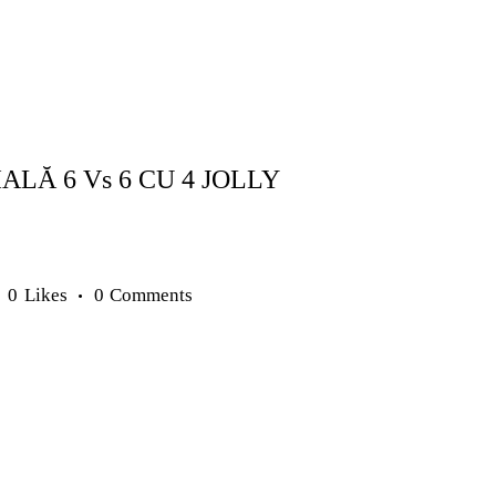
TE COPII ȘI JUNIORI
COPII ȘI JUNIORI
EXERCIȚII
ALĂ 6 Vs 6 CU 4 JOLLY
0
Likes
0
Comments
UNIORI
ANTRENAMENTE SENIORI
METODICĂ | LEADERSHIP