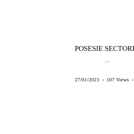
14-17 ANI
ANTRENAMEN
ANTRENAMENTE SENIORI
GRATUITE
SENIORI
POSESIE SECTORI
…
27/01/2023
107
Views
ANTRENAMENTE COPII ȘI J
ARTICOLE
EXERCIȚII