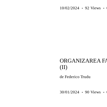
10/02/2024
92
Views
ANTRENAMENTE COPII ȘI J
ARTICOLE
EXERCIȚII
PREMIUM
SENIORI
ORGANIZAREA F
(II)
de Federico Trud
30/01/2024
90
Views