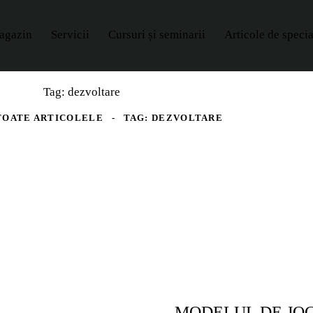
agazin
Servicii
Cursuri și seminarii
Articole de specia
Tag: dezvoltare
TOATE ARTICOLELE
TAG: DEZVOLTARE
ANTRENAMENTE COPII ȘI J
ARTICOLE
EXERCIȚII
PREMIUM
SENIORI
MODELUL DE JOC