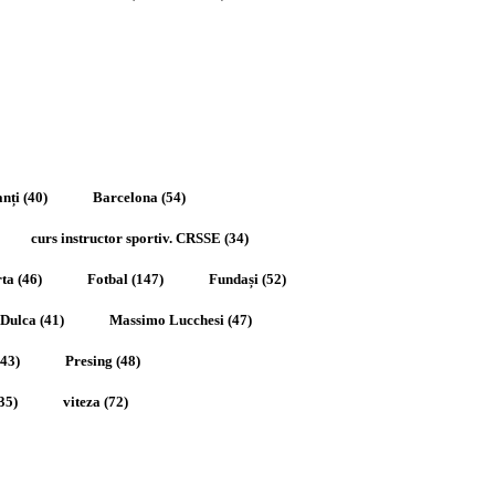
nți
(40)
Barcelona
(54)
curs instructor sportiv. CRSSE
(34)
rta
(46)
Fotbal
(147)
Fundași
(52)
 Dulca
(41)
Massimo Lucchesi
(47)
43)
Presing
(48)
35)
viteza
(72)