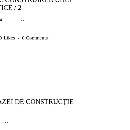
ICE / 2
 Gouveia …
0
Likes
0
Comments
UNIORI
ANTRENAMENTE SENIORI
METODICĂ | LEADERSHIP
TACTICĂ
AZEI DE CONSTRUCȚIE
u …