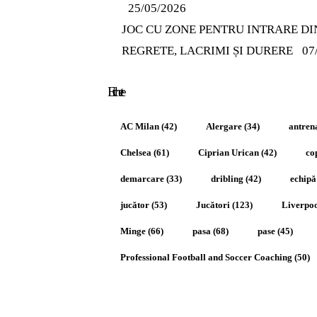
25/05/2026
JOC CU ZONE PENTRU INTRARE DIN
REGRETE, LACRIMI ȘI DURERE
07
Etichete
AC Milan
(42)
Alergare
(34)
antren
Chelsea
(61)
Ciprian Urican
(42)
co
demarcare
(33)
dribling
(42)
echipă
jucător
(53)
Jucători
(123)
Liverpo
Minge
(66)
pasa
(68)
pase
(45)
Professional Football and Soccer Coaching
(50)