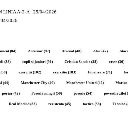
 LINIA A-2-A
25/04/2026
/04/2026
ament
(84)
Antrenor
(97)
Arsenal
(48)
Atac
(47)
Ataca
pii
(38)
copii si juniori
(91)
Cristian Sandor
(38)
crsse
(36)
(58)
exercitii
(102)
exercitiu
(183)
Finalizare
(71)
fo
ol
(44)
Manchester City
(40)
Manchester United
(42)
Marius
portar
(42)
Posesia mingii
(50)
posesie
(54)
povestile zilei
(
Real Madrid
(53)
rezistenta
(45)
tactica
(58)
Tehnică
(