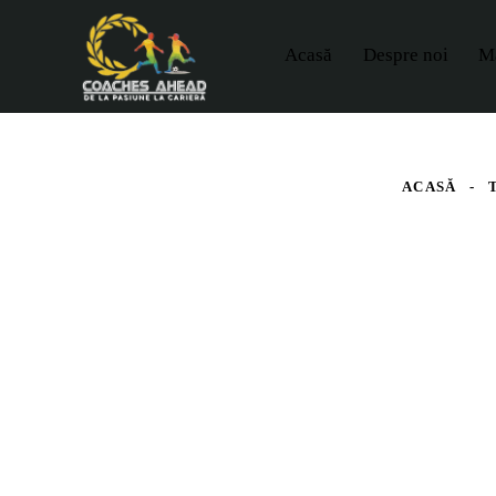
Acasă
Despre noi
M
ACASĂ