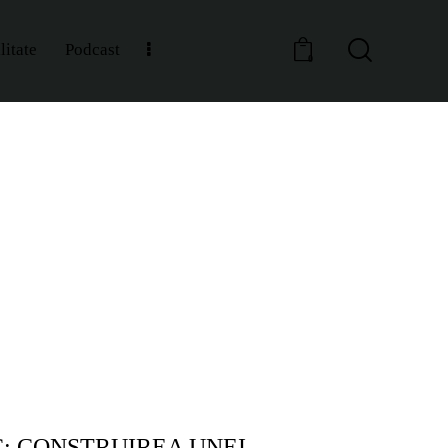
litate
Podcast
0
UNIORI
ANTRENAMENTE SENIORI
METODICĂ | LEADERSHIP
TACTICĂ
: CONSTRUIREA UNEI