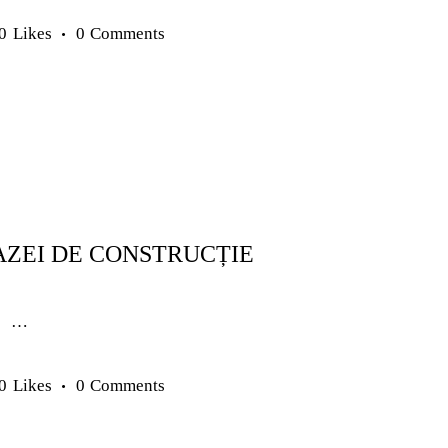
0
Likes
0
Comments
UNIORI
ANTRENAMENTE SENIORI
METODICĂ | LEADERSHIP
TACTICĂ
AZEI DE CONSTRUCȚIE
u …
0
Likes
0
Comments