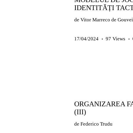
IDENTITĂȚI TACT
de Vitor Marreco de
17/04/2024
97
Views
ANTRENAMENTE COPII ȘI J
ARTICOLE
EXERCIȚII
PREMIUM
SENIORI
ORGANIZAREA F
(III)
de Federico Trud